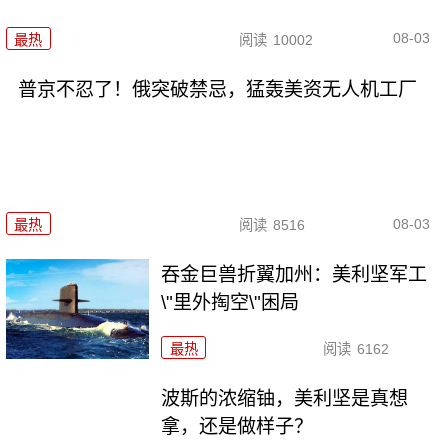
08-03
最热
阅读
10002
普京不忍了！俄突破禁忌，猛轰美资无人机工厂
08-03
最热
阅读
8516
吞金巨兽折翼加州：美利坚军工
\"里外掏空\"困局
最热
阅读
6162
波斯的浓缩铀，美利坚是真想
拿，还是做样子？