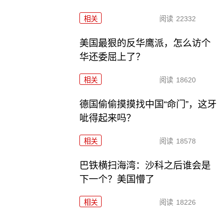
相关
阅读
22332
美国最狠的反华鹰派，怎么访个
华还委屈上了？
相关
阅读
18620
德国偷偷摸摸找中国“命门”，这牙
呲得起来吗？
相关
阅读
18578
巴铁横扫海湾：沙科之后谁会是
下一个？美国懵了
相关
阅读
18226