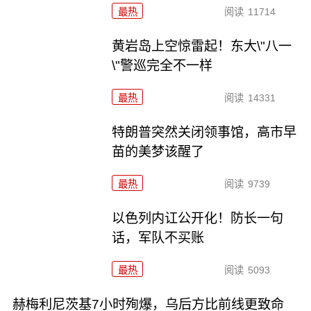
最热
阅读
11714
黄岩岛上空惊雷起！东大\"八一
\"警巡完全不一样
最热
阅读
14331
特朗普突然关闭领事馆，高市早
苗的美梦该醒了
最热
阅读
9739
以色列内讧公开化！防长一句
话，军队不买账
最热
阅读
5093
赫梅利尼茨基7小时殉爆，乌后方比前线更致命