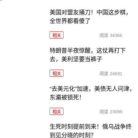
美国对盟友捅刀！中国这步棋，
全世界都看傻了
相关
阅读
34366
特朗普半夜惊醒，这仗再打下
去，美利坚要当裤子
相关
阅读
24691
“去美元化”加速，美债无人问津，
东瀛被锁死！
相关
阅读
23099
生死时刻提前到来！俄乌战争终
到见分晓的时刻？