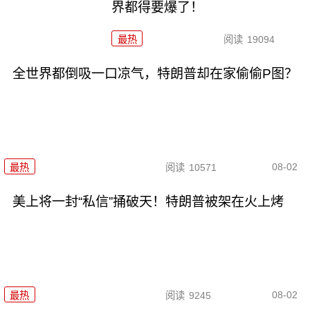
界都得要爆了！
最热
阅读
19094
全世界都倒吸一口凉气，特朗普却在家偷偷P图？
08-02
最热
阅读
10571
美上将一封“私信”捅破天！特朗普被架在火上烤
08-02
最热
阅读
9245