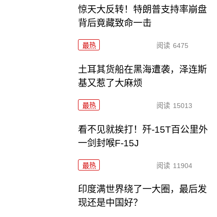
惊天大反转！特朗普支持率崩盘
背后竟藏致命一击
最热
阅读
6475
土耳其货船在黑海遭袭，泽连斯
基又惹了大麻烦
最热
阅读
15013
看不见就挨打！歼-15T百公里外
一剑封喉F-15J
最热
阅读
11904
印度满世界绕了一大圈，最后发
现还是中国好？