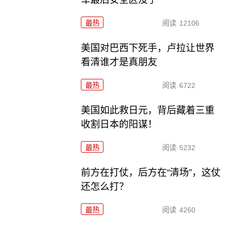
最热
阅读
12106
美国对巴西下死手，卢拉让世界
看清谁才是真朋友
最热
阅读
6722
美国如此救日元，背后藏着三重
收割日本的阳谋！
最热
阅读
5232
前方在打仗，后方在“清场”，这仗
还怎么打？
最热
阅读
4260