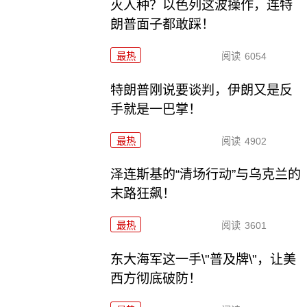
灭人种？以色列这波操作，连特
朗普面子都敢踩！
最热
阅读
6054
特朗普刚说要谈判，伊朗又是反
手就是一巴掌！
最热
阅读
4902
泽连斯基的“清场行动”与乌克兰的
末路狂飙！
最热
阅读
3601
东大海军这一手\"普及牌\"，让美
西方彻底破防！