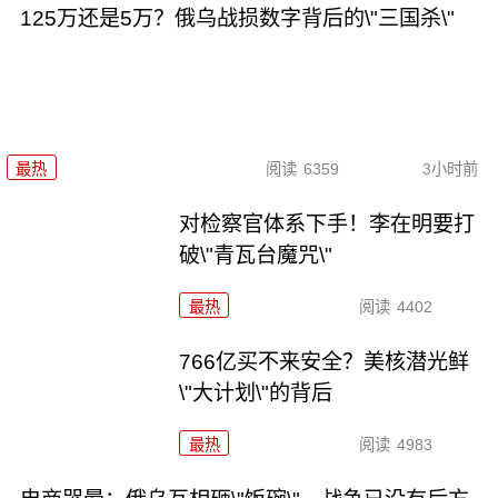
125万还是5万？俄乌战损数字背后的\"三国杀\"
最热
阅读
6359
3小时前
对检察官体系下手！李在明要打
破\"青瓦台魔咒\"
最热
阅读
4402
766亿买不来安全？美核潜光鲜
\"大计划\"的背后
最热
阅读
4983