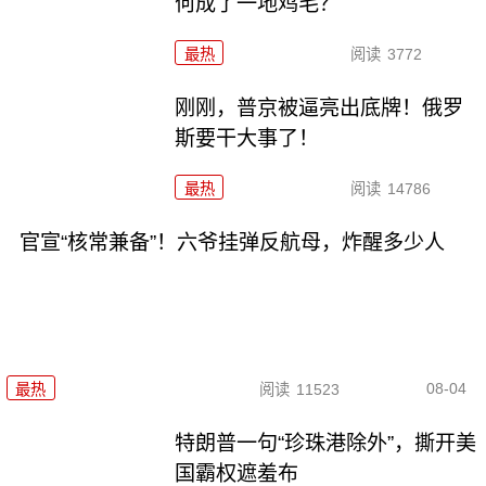
何成了一地鸡毛？
最热
阅读
3772
刚刚，普京被逼亮出底牌！俄罗
斯要干大事了！
最热
阅读
14786
官宣“核常兼备”！六爷挂弹反航母，炸醒多少人
08-04
最热
阅读
11523
特朗普一句“珍珠港除外”，撕开美
国霸权遮羞布