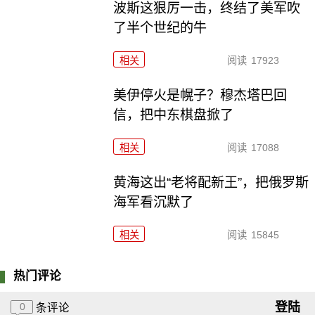
波斯这狠厉一击，终结了美军吹
了半个世纪的牛
相关
阅读
17923
美伊停火是幌子？穆杰塔巴回
信，把中东棋盘掀了
相关
阅读
17088
黄海这出“老将配新王”，把俄罗斯
海军看沉默了
相关
阅读
15845
热门评论
登陆
0
条评论