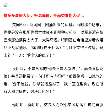
拼多多暑假大促，升温降价，全品类暑期大促 →
美国Axios新闻网上刚捅出来的猛料。当时那个场景，
你要是没在现场你根本体会不到那种火药味。以军最近在黎
巴嫩那边搞得太大了，大得离谱。特朗普在电话里对着内塔
尼亚胡就怒吼：“你到底在干什么？”而且还觉得不过瘾，马
上补了一刀：“你他X的疯了！”
没听错，不是含蓄的“你是不是太激进了”，而是直接骂
娘！并且还捎带了一句让所有内行听了都得倒吸一口凉气的
话：“要不是我，你早就进监狱了！我一直在帮你，现在所
有人都讨厌你，讨厌以色列！”
你听听，你听听，这是大哥跟小弟说话吗？这简直就