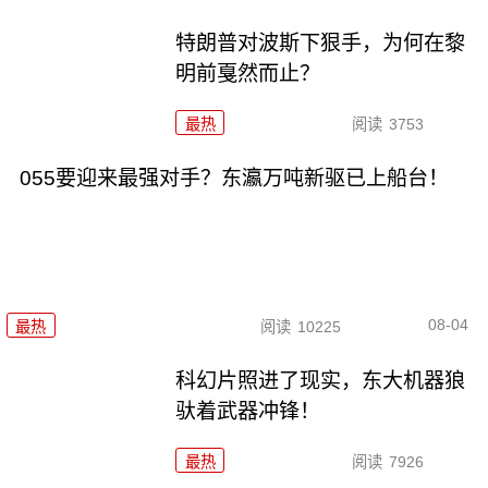
特朗普对波斯下狠手，为何在黎
明前戛然而止？
最热
阅读
3753
055要迎来最强对手？东瀛万吨新驱已上船台！
08-04
最热
阅读
10225
科幻片照进了现实，东大机器狼
驮着武器冲锋！
最热
阅读
7926