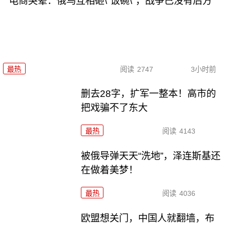
电商哭晕：俄乌互相砸\"饭碗\"，战争已没有后方
最热
阅读
2747
3小时前
删去28字，扩军一整本！高市的
把戏骗不了东大
最热
阅读
4143
被俄导弹天天“洗地”，泽连斯基还
在做着美梦！
最热
阅读
4036
欧盟想关门，中国人就翻墙，布