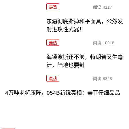
最热
阅读
4117
东瀛彻底撕掉和平面具，公然发
射进攻性武器！
最热
阅读
10918
海锁波斯还不够，特朗普又生毒
计，陆地也要封
最热
阅读
8328
4万吨老将压阵，054B新锐亮相：美菲仔细品品