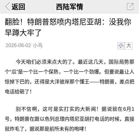
返回
西陆军情
翻脸！特朗普怒喷内塔尼亚胡：没我你
早蹲大牢了
小
大
2026-06-02
小鸟
今天咱们必须来点大的了。最近这几天，国际局势那
个“瓜”是一个比一个保熟，一个比一个劲爆。但要说最让人
惊掉下巴的，还得是大洋彼岸那个懂王——特朗普，差点把
电话给砸了！
别不信啊，这可是实打实的大新闻！据说就在6月1
号，特朗普在跟以色列总理内塔尼亚胡打电话的时候，直接
就炸毛了，据说那是前所未有的咆哮！