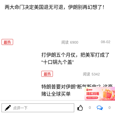
两大命门决定美国退无可退，伊朗别再幻想了！
08-02
最热
阅读
6900
打伊朗五个月仗，把美军打成了
“十口锅九个盖”
最热
阅读
5342
特朗普要对伊朗“断气断电”？这豪
赌让全球买单
最热
阅读
4486
0
0
点评一下