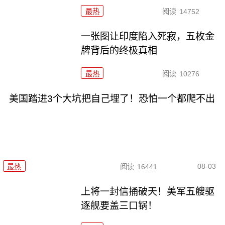
最热
阅读
14752
一张图让印度陷入死寂，五枚金
牌背后的终极真相
最热
阅读
10276
美国踏进3个大坑把自己埋了！恐怕一个都爬不出
08-03
最热
阅读
16441
上将一封信捅破天！美军五艘驱
逐舰要盖三口锅！