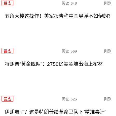
最热
阅读
648
刚刚
五角大楼这操作！美军报告称中国导弹不如伊朗？
最热
阅读
569
刚刚
特朗普“黄金舰队”：2750亿美金堆出海上棺材
最热
阅读
625
刚刚
伊朗赢了？这是特朗普给革命卫队下“精准毒计”