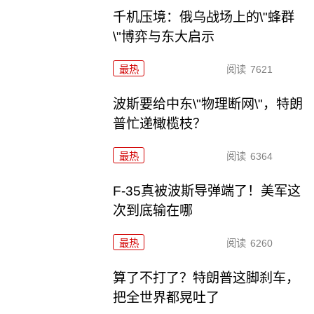
千机压境：俄乌战场上的\"蜂群
\"博弈与东大启示
最热
阅读
7621
波斯要给中东\"物理断网\"，特朗
普忙递橄榄枝？
最热
阅读
6364
F-35真被波斯导弹端了！美军这
次到底输在哪
最热
阅读
6260
算了不打了？特朗普这脚刹车，
把全世界都晃吐了