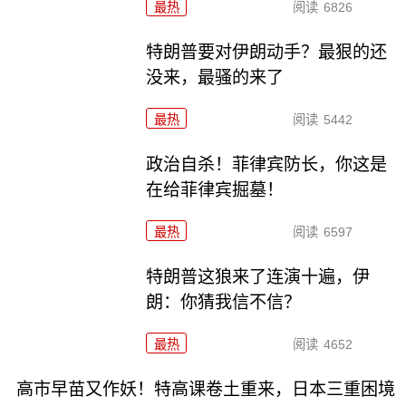
最热
阅读
6826
特朗普要对伊朗动手？最狠的还
没来，最骚的来了
最热
阅读
5442
政治自杀！菲律宾防长，你这是
在给菲律宾掘墓！
最热
阅读
6597
特朗普这狼来了连演十遍，伊
朗：你猜我信不信？
最热
阅读
4652
高市早苗又作妖！特高课卷土重来，日本三重困境