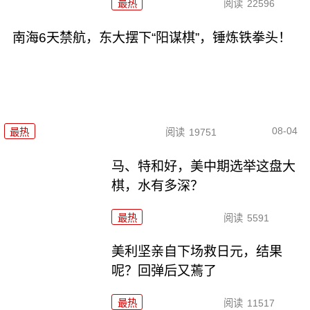
最热
阅读
22596
南海6天禁航，东大摆下“阳谋棋”，锤炼铁拳头！
08-04
最热
阅读
19751
马、特和好，美中期选举这盘大
棋，水有多深？
最热
阅读
5591
美利坚亲自下场救日元，结果
呢？回弹后又蔫了
最热
阅读
11517