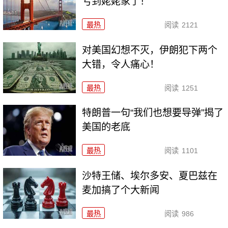
亏到姥姥家了！
最热
阅读
2121
对美国幻想不灭，伊朗犯下两个
大错，令人痛心！
最热
阅读
1251
特朗普一句“我们也想要导弹”揭了
美国的老底
最热
阅读
1101
沙特王储、埃尔多安、夏巴兹在
麦加搞了个大新闻
最热
阅读
986