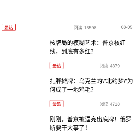
08-05
最热
阅读
15598
核牌局的模糊艺术：普京核红
线，到底有多红？
最热
阅读
4879
扎胖摊牌：乌克兰的\"北约梦\"为
何成了一地鸡毛？
最热
阅读
4718
刚刚，普京被逼亮出底牌！俄罗
斯要干大事了！