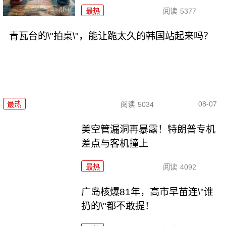
最热
阅读
5377
青瓦台的\"拍桌\"，能让跪太久的韩国站起来吗？
08-07
最热
阅读
5034
美空管漏洞再暴露！特朗普专机
差点与客机撞上
最热
阅读
4092
广岛核爆81年，高市早苗连\"谁
扔的\"都不敢提！