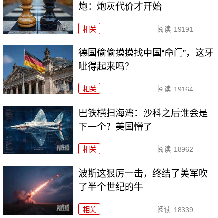
炮：炮灰代价才开始
相关
阅读
19191
德国偷偷摸摸找中国“命门”，这牙
呲得起来吗？
相关
阅读
19164
巴铁横扫海湾：沙科之后谁会是
下一个？美国懵了
相关
阅读
18962
波斯这狠厉一击，终结了美军吹
了半个世纪的牛
相关
阅读
18339