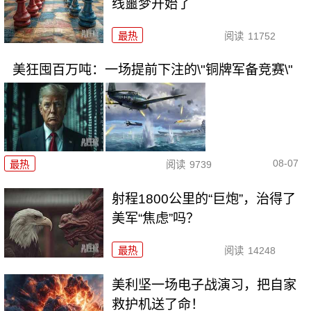
线噩梦开始了
最热
阅读
11752
美狂囤百万吨：一场提前下注的\"铜牌军备竞赛\"
08-07
最热
阅读
9739
射程1800公里的“巨炮”，治得了
美军“焦虑”吗？
最热
阅读
14248
美利坚一场电子战演习，把自家
救护机送了命！