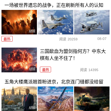
一场被世界遗忘的战争，正在刷新所有人的认知
08-07
最热
阅读
20259
三国歃血为盟剑指何方？中东大
棋有人坐不住了！
最热
阅读
14395
五角大楼鹰派翘首盼进京，北京连门缝都没给留