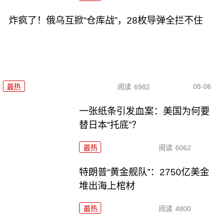
炸疯了！俄乌互掀“仓库战”，28枚导弹全拦不住
08-06
最热
阅读
6982
一张纸条引发血案：美国为何要
替日本“托底”？
最热
阅读
6062
特朗普“黄金舰队”：2750亿美金
堆出海上棺材
最热
阅读
4800