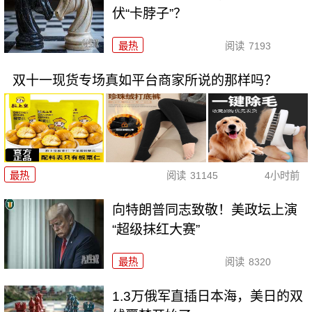
伏“卡脖子”？
最热
阅读
7193
双十一现货专场真如平台商家所说的那样吗？
最热
阅读
31145
4小时前
向特朗普同志致敬！美政坛上演
“超级抹红大赛”
最热
阅读
8320
1.3万俄军直插日本海，美日的双