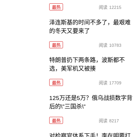
最热
阅读
12215
泽连斯基的时间不多了，最艰难
的冬天又要来了
最热
阅读
10783
特朗普扔下两条路，波斯都不
选，美军机又被揍
最热
阅读
17709
125万还是5万？俄乌战损数字背
后的\"三国杀\"
最热
阅读
8217
对检察官体系下手！李在明要打