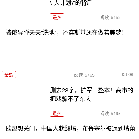
\"大计划\"的背后
最热
阅读
6453
被俄导弹天天“洗地”，泽连斯基还在做着美梦！
08-06
最热
阅读
5765
删去28字，扩军一整本！高市的
把戏骗不了东大
最热
阅读
5495
欧盟想关门，中国人就翻墙，布鲁塞尔被逼到墙角