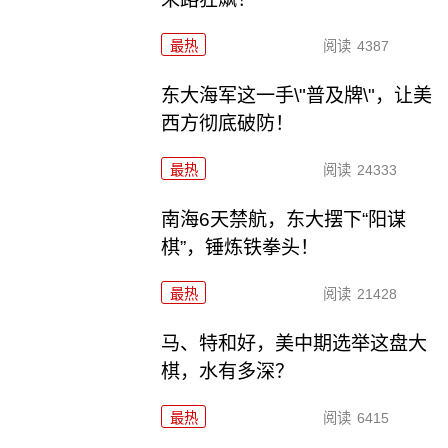
最热
阅读
4387
东大海军这一手\"普及牌\"，让美
西方彻底破防！
最热
阅读
24333
南海6天禁航，东大摆下“阳谋
棋”，锤炼铁拳头！
最热
阅读
21428
马、特和好，美中期选举这盘大
棋，水有多深？
最热
阅读
6415