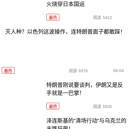
火烧穿日本国运
最热
阅读
5422
灭人种？以色列这波操作，连特朗普面子都敢踩！
08-04
最热
阅读
6976
特朗普刚说要谈判，伊朗又是反
手就是一巴掌！
最热
阅读
5830
泽连斯基的“清场行动”与乌克兰的
末路狂飙！