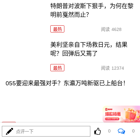
特朗普对波斯下狠手，为何在黎
明前戛然而止？
最热
阅读
4628
美利坚亲自下场救日元，结果
呢？回弹后又蔫了
最热
阅读
12374
055要迎来最强对手？东瀛万吨新驱已上船台！
08-04
最热
阅读
11221
0
0
点评一下