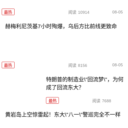
08-05
最热
阅读
10914
赫梅利尼茨基7小时殉爆，乌后方比前线更致命
08-05
最热
阅读
8156
特朗普的制造业\"回流梦\"，为何
成了回流东大？
最热
阅读
7688
黄岩岛上空惊雷起！东大\"八一\"警巡完全不一样