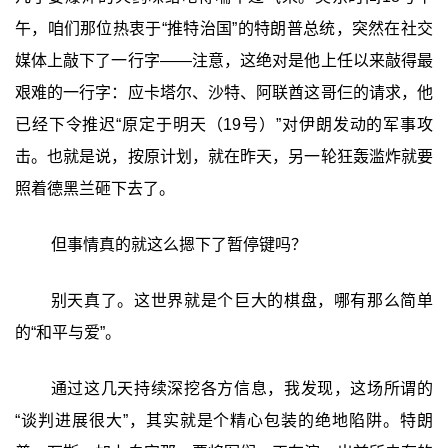
午，咱们那位热衷于“推特治国”的特朗普总统，突然在社交
媒体上敲下了一行字——注意，这绝对是他上任以来敲得最
艰难的一行字：应卡塔尔、沙特、阿联酋这哥仨的请求，他
已经下令推迟“原定于明天（19号）”对伊朗发动的军事攻
击。也就是说，按原计划，就在昨天，另一轮狂轰滥炸就要
照着德黑兰砸下去了。
但事情真的就这么摁下了暂停键吗？
别天真了。这世界就是个巨大的棋盘，哪有那么简单
的“和平与爱”。
通过这几天持续深挖各方信息，我发现，这场所谓的
“谈判进展很大”，其实就是个精心包装的绝地陷阱。特朗