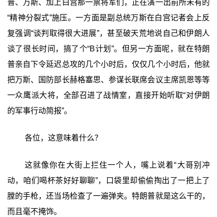
普、万斯、加上白宫那一票将军们，正在演一出前所未有的
“精神分裂式”施压。一方面是副总统万斯在白宫记者会上反
复强调“谈判取得很大进展”，甚至破天荒地说自己和伊朗人
谈了很长时间，搞了个“B计划”。但另一方面呢，就在特朗
普亲自下令延迟总攻的几个小时后，仅仅几个小时后，他就
把万斯、国防部长赫格塞思、参谋长联席会议主席凯恩等等
一众鹰派大将，全部召进了战情室，直接开始听取“对伊朗
的军事行动简报”。
各位，这意味着什么？
这就像你在大街上拦住一个人，嘴上说着“大哥别冲
动，咱们喝杯茶好好聊聊”，口袋里却偷偷掏出了一把上了
膛的手枪，还当场检查了一遍弹夹。特朗普就是这么干的，
而且毫不掩饰。