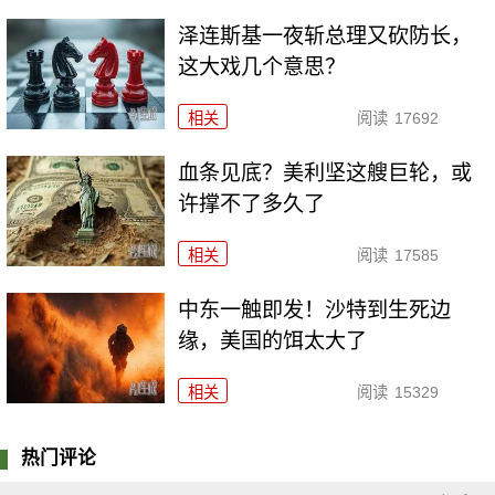
泽连斯基一夜斩总理又砍防长，
这大戏几个意思？
相关
阅读
17692
血条见底？美利坚这艘巨轮，或
许撑不了多久了
相关
阅读
17585
中东一触即发！沙特到生死边
缘，美国的饵太大了
相关
阅读
15329
热门评论