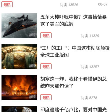
08-07
最热
阅读
13526
五角大楼吓唬中俄？这事恰恰暴
露了美军的底裤
最热
阅读
11329
“工厂的工厂”：中国这棋彻底颠覆
全球工业版图
最热
阅读
13257
胡塞这一炸，我终于看懂伊朗总
统昨天那句话了
最热
阅读
8278
印度豪赌千亿卢比，要对中国光