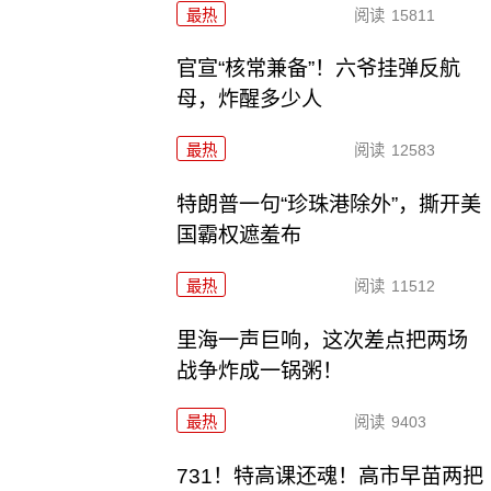
最热
阅读
15811
官宣“核常兼备”！六爷挂弹反航
母，炸醒多少人
最热
阅读
12583
特朗普一句“珍珠港除外”，撕开美
国霸权遮羞布
最热
阅读
11512
里海一声巨响，这次差点把两场
战争炸成一锅粥！
最热
阅读
9403
731！特高课还魂！高市早苗两把