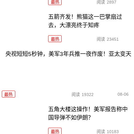
最热
阅读
2897
五箭齐发！熊猫这一巴掌扇过
去，大漂亮终于知疼
最热
阅读
23451
央视短短5秒钟，美军3年兵推一夜作废！亚太变天
08-06
最热
阅读
19322
五角大楼这操作！美军报告称中
国导弹不如伊朗？
最热
阅读
10183