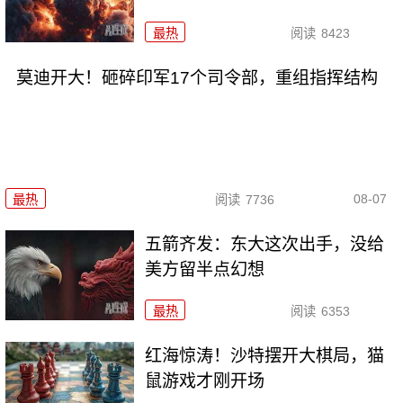
最热
阅读
8423
莫迪开大！砸碎印军17个司令部，重组指挥结构
08-07
最热
阅读
7736
五箭齐发：东大这次出手，没给
美方留半点幻想
最热
阅读
6353
红海惊涛！沙特摆开大棋局，猫
鼠游戏才刚开场