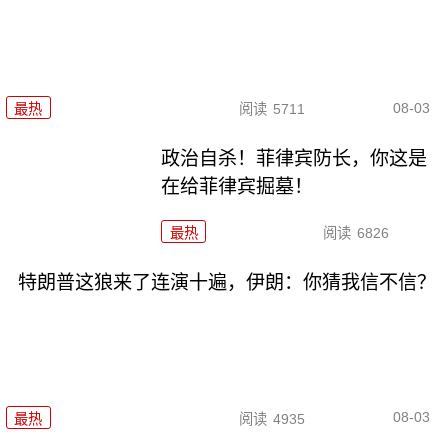
08-03
最热
阅读
5711
政治自杀！菲律宾防长，你这是
在给菲律宾掘墓！
最热
阅读
6826
特朗普这狼来了连演十遍，伊朗：你猜我信不信？
08-03
最热
阅读
4935