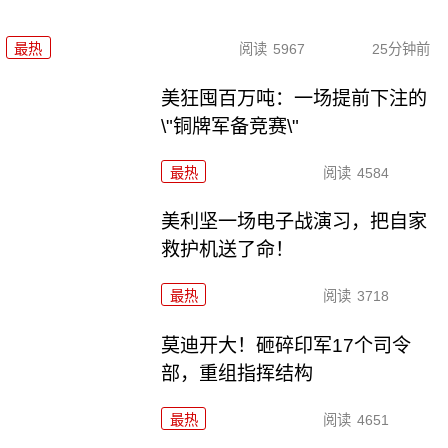
最热
阅读
5967
25分钟前
美狂囤百万吨：一场提前下注的
\"铜牌军备竞赛\"
最热
阅读
4584
美利坚一场电子战演习，把自家
救护机送了命！
最热
阅读
3718
莫迪开大！砸碎印军17个司令
部，重组指挥结构
最热
阅读
4651