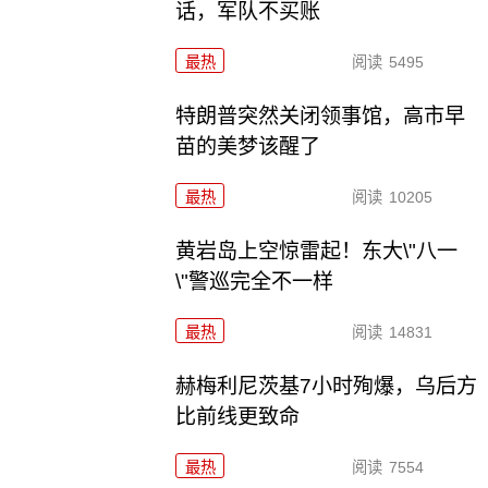
话，军队不买账
最热
阅读
5495
特朗普突然关闭领事馆，高市早
苗的美梦该醒了
最热
阅读
10205
黄岩岛上空惊雷起！东大\"八一
\"警巡完全不一样
最热
阅读
14831
赫梅利尼茨基7小时殉爆，乌后方
比前线更致命
最热
阅读
7554