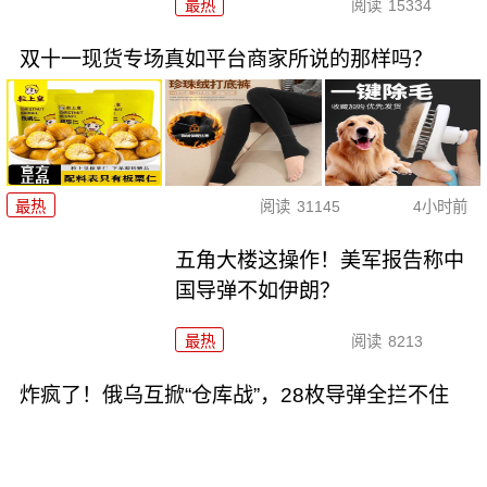
最热
阅读
15334
双十一现货专场真如平台商家所说的那样吗？
最热
阅读
31145
4小时前
五角大楼这操作！美军报告称中
国导弹不如伊朗？
最热
阅读
8213
炸疯了！俄乌互掀“仓库战”，28枚导弹全拦不住