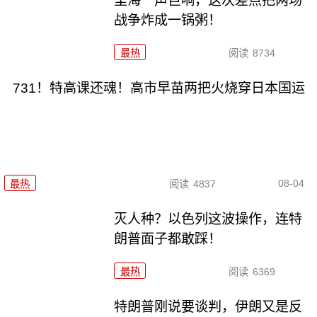
里海一声巨响，这次差点把两场
战争炸成一锅粥！
最热
阅读
8734
731！特高课还魂！高市早苗两把火烧穿日本国运
08-04
最热
阅读
4837
灭人种？以色列这波操作，连特
朗普面子都敢踩！
最热
阅读
6369
特朗普刚说要谈判，伊朗又是反