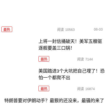
08-03
最热
阅读
10563
上将一封信捅破天！美军五艘驱
逐舰要盖三口锅！
最热
阅读
7144
美国踏进3个大坑把自己埋了！恐
怕一个都爬不出
最热
阅读
16874
特朗普要对伊朗动手？最狠的还没来，最骚的来了