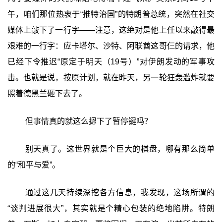
午，咱们那位热衷于“推特治国”的特朗普总统，突然在社交
媒体上敲下了一行字——注意，这绝对是他上任以来敲得最
艰难的一行字：应卡塔尔、沙特、阿联酋这哥仨的请求，他
已经下令推迟“原定于明天（19号）”对伊朗发动的军事攻
击。也就是说，按原计划，就在昨天，另一轮狂轰滥炸就要
照着德黑兰砸下去了。
但事情真的就这么摁下了暂停键吗？
别天真了。这世界就是个巨大的棋盘，哪有那么简单
的“和平与爱”。
通过这几天持续深挖各方信息，我发现，这场所谓的
“谈判进展很大”，其实就是个精心包装的绝地陷阱。特朗