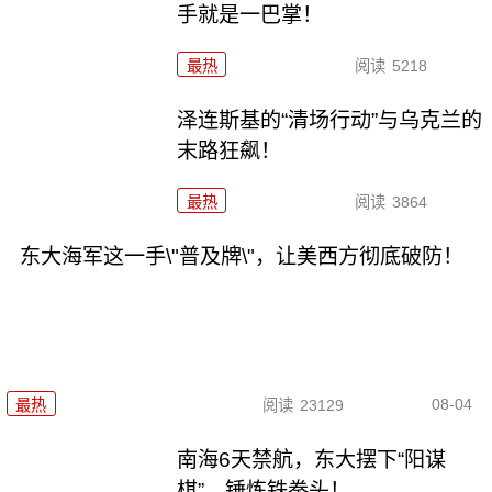
手就是一巴掌！
最热
阅读
5218
泽连斯基的“清场行动”与乌克兰的
末路狂飙！
最热
阅读
3864
东大海军这一手\"普及牌\"，让美西方彻底破防！
08-04
最热
阅读
23129
南海6天禁航，东大摆下“阳谋
棋”，锤炼铁拳头！