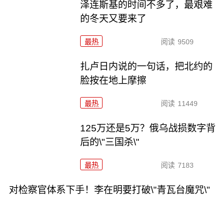
泽连斯基的时间不多了，最艰难
的冬天又要来了
最热
阅读
9509
扎卢日内说的一句话，把北约的
脸按在地上摩擦
最热
阅读
11449
125万还是5万？俄乌战损数字背
后的\"三国杀\"
最热
阅读
7183
对检察官体系下手！李在明要打破\"青瓦台魔咒\"