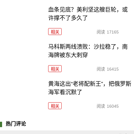
血条见底？美利坚这艘巨轮，或
许撑不了多久了
相关
阅读
17165
马科斯两线溃败：沙拉稳了，南
海牌被东大刺穿
相关
阅读
16415
黄海这出“老将配新王”，把俄罗斯
海军看沉默了
相关
阅读
16045
热门评论