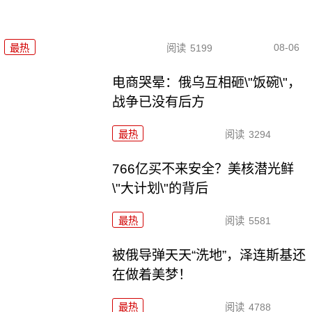
08-06
最热
阅读
5199
电商哭晕：俄乌互相砸\"饭碗\"，
战争已没有后方
最热
阅读
3294
766亿买不来安全？美核潜光鲜
\"大计划\"的背后
最热
阅读
5581
被俄导弹天天“洗地”，泽连斯基还
在做着美梦！
最热
阅读
4788