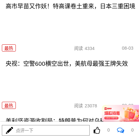
高市早苗又作妖！特高课卷土重来，日本三重困境
08-03
最热
阅读
4334
央视：空警600横空出世，美航母最强王牌失效
08-03
最热
阅读
23078
美利坚资源收割局：特朗普为何对乌稀土\"摊牌\"
0
0
点评一下