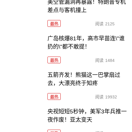
美空管漏洞再暴露！特朗普专机
差点与客机撞上
最热
阅读
2125
广岛核爆81年，高市早苗连\"谁
扔的\"都不敢提！
最热
阅读
1484
五箭齐发！熊猫这一巴掌扇过
去，大漂亮终于知疼
最热
阅读
19932
央视短短5秒钟，美军3年兵推一
夜作废！亚太变天