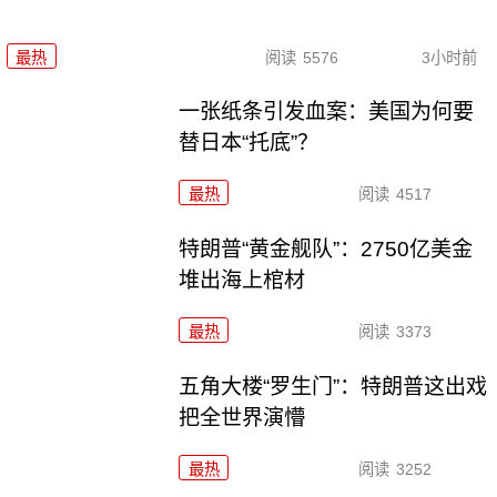
最热
阅读
5576
3小时前
一张纸条引发血案：美国为何要
替日本“托底”？
最热
阅读
4517
特朗普“黄金舰队”：2750亿美金
堆出海上棺材
最热
阅读
3373
五角大楼“罗生门”：特朗普这出戏
把全世界演懵
最热
阅读
3252