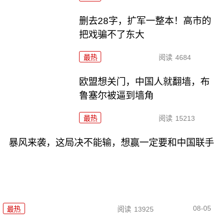
删去28字，扩军一整本！高市的
把戏骗不了东大
最热
阅读
4684
欧盟想关门，中国人就翻墙，布
鲁塞尔被逼到墙角
最热
阅读
15213
暴风来袭，这局决不能输，想赢一定要和中国联手
08-05
最热
阅读
13925