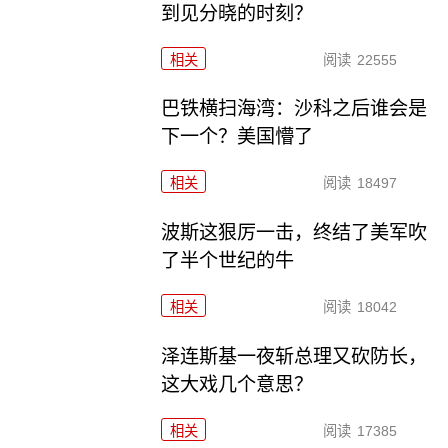
到见分晓的时刻？
相关
阅读
22555
巴铁横扫海湾：沙科之后谁会是
下一个？美国懵了
相关
阅读
18497
波斯这狠厉一击，终结了美军吹
了半个世纪的牛
相关
阅读
18042
泽连斯基一夜斩总理又砍防长，
这大戏几个意思？
相关
阅读
17385