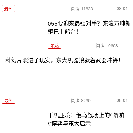
08-04
最热
阅读
11833
055要迎来最强对手？东瀛万吨新
驱已上船台！
最热
阅读
10603
科幻片照进了现实，东大机器狼驮着武器冲锋！
08-04
最热
阅读
8230
千机压境：俄乌战场上的\"蜂群
\"博弈与东大启示