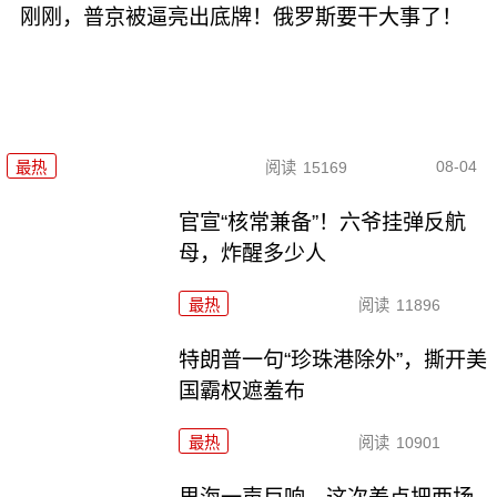
刚刚，普京被逼亮出底牌！俄罗斯要干大事了！
08-04
最热
阅读
15169
官宣“核常兼备”！六爷挂弹反航
母，炸醒多少人
最热
阅读
11896
特朗普一句“珍珠港除外”，撕开美
国霸权遮羞布
最热
阅读
10901