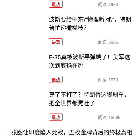
最热
阅读
7953
波斯要给中东\"物理断网\"，特朗
普忙递橄榄枝？
最热
阅读
6686
F-35真被波斯导弹端了！美军这
次到底输在哪
最热
阅读
6570
算了不打了？特朗普这脚刹车，
把全世界都晃吐了
最热
阅读
15065
一张图让印度陷入死寂，五枚金牌背后的终极真相