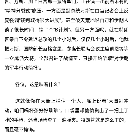
普、万斯、加上白宫那一票将军们，正在演一出前所未有的
“精神分裂式”施压。一方面是副总统万斯在白宫记者会上反
复强调“谈判取得很大进展”，甚至破天荒地说自己和伊朗人
谈了很长时间，搞了个“B计划”。但另一方面呢，就在特朗
普亲自下令延迟总攻的几个小时后，仅仅几个小时后，他就
把万斯、国防部长赫格塞思、参谋长联席会议主席凯恩等等
一众鹰派大将，全部召进了战情室，直接开始听取“对伊朗
的军事行动简报”。
各位，这意味着什么？
这就像你在大街上拦住一个人，嘴上说着“大哥别冲
动，咱们喝杯茶好好聊聊”，口袋里却偷偷掏出了一把上了
膛的手枪，还当场检查了一遍弹夹。特朗普就是这么干的，
而且毫不掩饰。