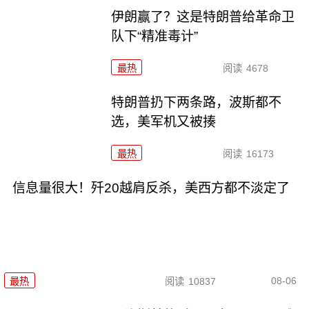
伊朗赢了？这是特朗普给革命卫
队下“精准毒计”
最热
阅读
4678
特朗普扔下两条路，波斯都不
选，美军机又被揍
最热
阅读
16173
信息量很大！歼20越肩反杀，美西方都不淡定了
08-06
最热
阅读
10837