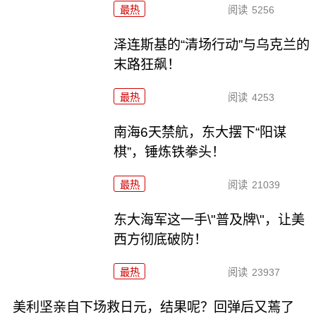
最热
阅读
5256
泽连斯基的“清场行动”与乌克兰的
末路狂飙！
最热
阅读
4253
南海6天禁航，东大摆下“阳谋
棋”，锤炼铁拳头！
最热
阅读
21039
东大海军这一手\"普及牌\"，让美
西方彻底破防！
最热
阅读
23937
美利坚亲自下场救日元，结果呢？回弹后又蔫了