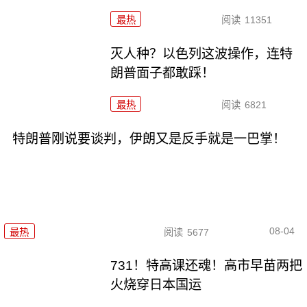
最热
阅读
11351
灭人种？以色列这波操作，连特
朗普面子都敢踩！
最热
阅读
6821
特朗普刚说要谈判，伊朗又是反手就是一巴掌！
08-04
最热
阅读
5677
731！特高课还魂！高市早苗两把
火烧穿日本国运