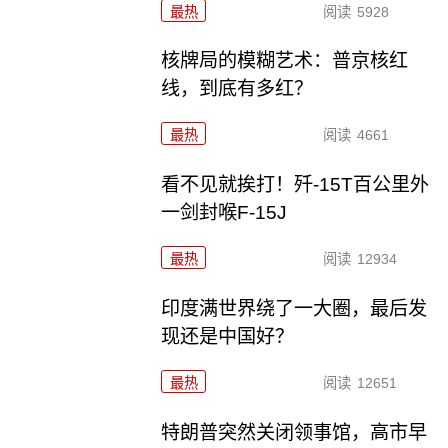
最热
阅读
5928
核牌局的模糊艺术：普京核红
线，到底有多红？
最热
阅读
4661
看不见就挨打！歼-15T百公里外
一剑封喉F-15J
最热
阅读
12934
印度满世界绕了一大圈，最后发
现还是中国好？
最热
阅读
12651
特朗普突然关闭领事馆，高市早