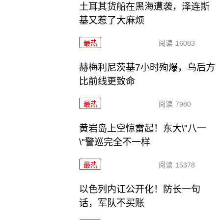
土耳其货船在黑海遭袭，泽连斯
基又惹了大麻烦
最热
阅读
16083
赫梅利尼茨基7小时殉爆，乌后方
比前线更致命
最热
阅读
7980
黄岩岛上空惊雷起！东大\"八一
\"警巡完全不一样
最热
阅读
15378
以色列内讧公开化！防长一句
话，军队不买账