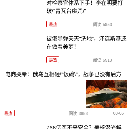
对检察官体系下手！李在明要打
破\"青瓦台魔咒\"
最热
阅读
5953
被俄导弹天天“洗地”，泽连斯基还
在做着美梦！
最热
阅读
5513
电商哭晕：俄乌互相砸\"饭碗\"，战争已没有后方
08-06
最热
阅读
3853
766亿买不来安全？美核潜光鲜