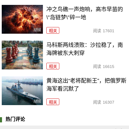
冲之鸟礁一声炮响，高市早苗的
\"岛链梦\"碎一地
相关
阅读
17601
马科斯两线溃败：沙拉稳了，南
海牌被东大刺穿
相关
阅读
16615
黄海这出“老将配新王”，把俄罗斯
海军看沉默了
相关
阅读
16307
热门评论