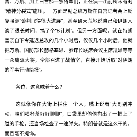
普、万斯、加上白宫那一票将军们，正在演一出前所未有的
“精神分裂式”施压。一方面是副总统万斯在白宫记者会上反
复强调“谈判取得很大进展”，甚至破天荒地说自己和伊朗人
谈了很长时间，搞了个“B计划”。但另一方面呢，就在特朗
普亲自下令延迟总攻的几个小时后，仅仅几个小时后，他就
把万斯、国防部长赫格塞思、参谋长联席会议主席凯恩等等
一众鹰派大将，全部召进了战情室，直接开始听取“对伊朗
的军事行动简报”。
各位，这意味着什么？
这就像你在大街上拦住一个人，嘴上说着“大哥别冲
动，咱们喝杯茶好好聊聊”，口袋里却偷偷掏出了一把上了
膛的手枪，还当场检查了一遍弹夹。特朗普就是这么干的，
而且毫不掩饰。