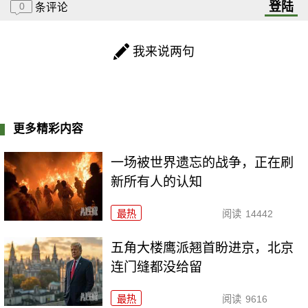
登陆
0
条评论
我来说两句
更多精彩内容
一场被世界遗忘的战争，正在刷
新所有人的认知
最热
阅读
14442
五角大楼鹰派翘首盼进京，北京
连门缝都没给留
最热
阅读
9616