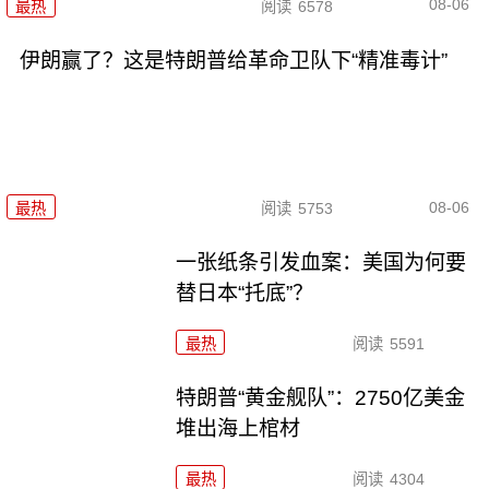
08-06
最热
阅读
6578
伊朗赢了？这是特朗普给革命卫队下“精准毒计”
08-06
最热
阅读
5753
一张纸条引发血案：美国为何要
替日本“托底”？
最热
阅读
5591
特朗普“黄金舰队”：2750亿美金
堆出海上棺材
最热
阅读
4304