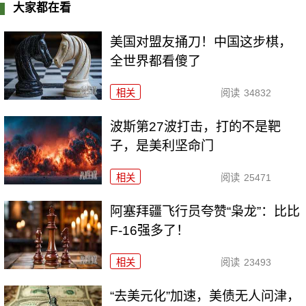
大家都在看
美国对盟友捅刀！中国这步棋，
全世界都看傻了
相关
阅读
34832
波斯第27波打击，打的不是靶
子，是美利坚命门
相关
阅读
25471
阿塞拜疆飞行员夸赞“枭龙”：比比
F-16强多了！
相关
阅读
23493
“去美元化”加速，美债无人问津，