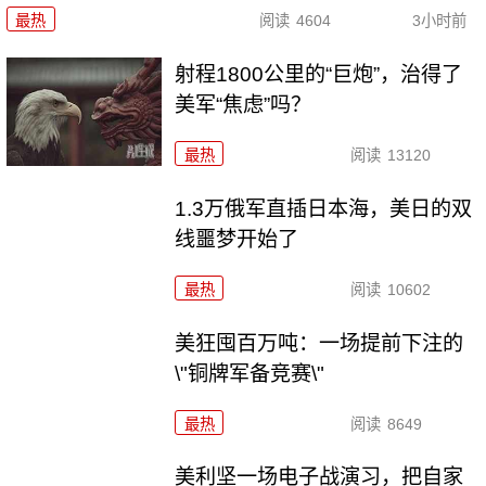
最热
阅读
4604
3小时前
射程1800公里的“巨炮”，治得了
美军“焦虑”吗？
最热
阅读
13120
1.3万俄军直插日本海，美日的双
线噩梦开始了
最热
阅读
10602
美狂囤百万吨：一场提前下注的
\"铜牌军备竞赛\"
最热
阅读
8649
美利坚一场电子战演习，把自家