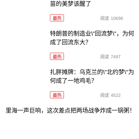
苗的美梦该醒了
最热
阅读
10696
特朗普的制造业\"回流梦\"，为何
成了回流东大？
最热
阅读
7497
扎胖摊牌：乌克兰的\"北约梦\"为
何成了一地鸡毛？
最热
阅读
4522
里海一声巨响，这次差点把两场战争炸成一锅粥！