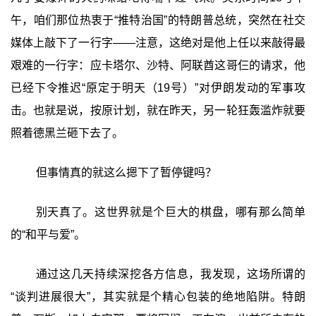
午，咱们那位热衷于“推特治国”的特朗普总统，突然在社交
媒体上敲下了一行字——注意，这绝对是他上任以来敲得最
艰难的一行字：应卡塔尔、沙特、阿联酋这哥仨的请求，他
已经下令推迟“原定于明天（19号）”对伊朗发动的军事攻
击。也就是说，按原计划，就在昨天，另一轮狂轰滥炸就要
照着德黑兰砸下去了。
但事情真的就这么摁下了暂停键吗？
别天真了。这世界就是个巨大的棋盘，哪有那么简单
的“和平与爱”。
通过这几天持续深挖各方信息，我发现，这场所谓的
“谈判进展很大”，其实就是个精心包装的绝地陷阱。特朗