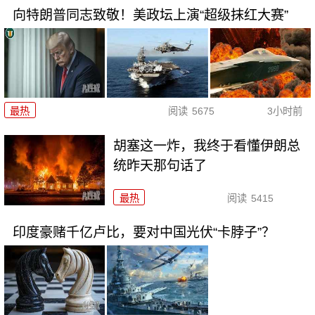
向特朗普同志致敬！美政坛上演“超级抹红大赛”
最热
阅读
5675
3小时前
胡塞这一炸，我终于看懂伊朗总
统昨天那句话了
最热
阅读
5415
印度豪赌千亿卢比，要对中国光伏“卡脖子”？