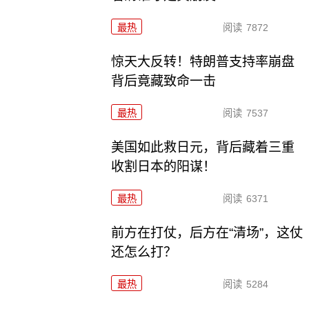
最热
阅读
7872
惊天大反转！特朗普支持率崩盘
背后竟藏致命一击
最热
阅读
7537
美国如此救日元，背后藏着三重
收割日本的阳谋！
最热
阅读
6371
前方在打仗，后方在“清场”，这仗
还怎么打？
最热
阅读
5284