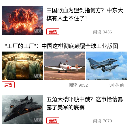
三国歃血为盟剑指何方？中东大
棋有人坐不住了！
最热
阅读
9436
“工厂的工厂”：中国这棋彻底颠覆全球工业版图
最热
阅读
9032
3小时前
五角大楼吓唬中俄？这事恰恰暴
露了美军的底裤
最热
阅读
7670