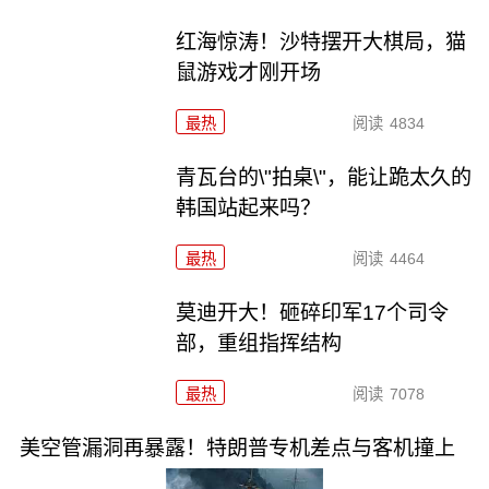
红海惊涛！沙特摆开大棋局，猫
鼠游戏才刚开场
最热
阅读
4834
青瓦台的\"拍桌\"，能让跪太久的
韩国站起来吗？
最热
阅读
4464
莫迪开大！砸碎印军17个司令
部，重组指挥结构
最热
阅读
7078
美空管漏洞再暴露！特朗普专机差点与客机撞上