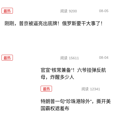
08-05
最热
阅读
9200
刚刚，普京被逼亮出底牌！俄罗斯要干大事了！
08-04
最热
阅读
15611
官宣“核常兼备”！六爷挂弹反航
母，炸醒多少人
最热
阅读
12341
特朗普一句“珍珠港除外”，撕开美
国霸权遮羞布