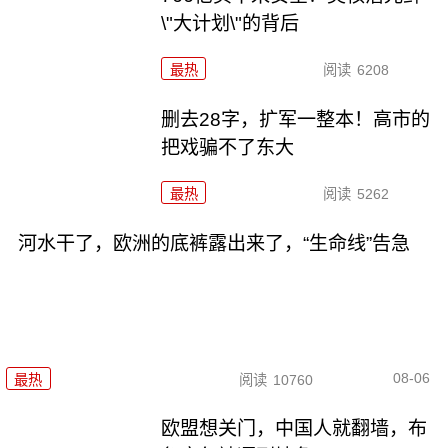
\"大计划\"的背后
最热
阅读
6208
删去28字，扩军一整本！高市的
把戏骗不了东大
最热
阅读
5262
河水干了，欧洲的底裤露出来了，“生命线”告急
08-06
最热
阅读
10760
欧盟想关门，中国人就翻墙，布