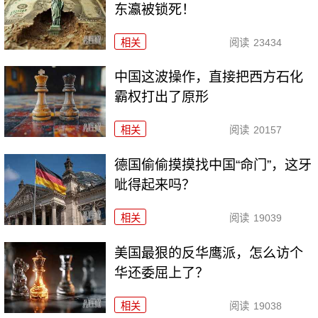
东瀛被锁死！
相关
阅读
23434
中国这波操作，直接把西方石化
霸权打出了原形
相关
阅读
20157
德国偷偷摸摸找中国“命门”，这牙
呲得起来吗？
相关
阅读
19039
美国最狠的反华鹰派，怎么访个
华还委屈上了？
相关
阅读
19038