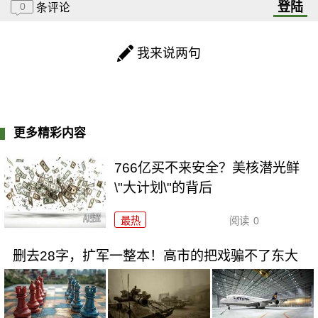
登陆
0
条评论
我来说两句
更多精彩内容
766亿买不来安全？美核潜光鲜
\"大计划\"的背后
最热
阅读
0
删去28字，扩军一整本！高市的把戏骗不了东大