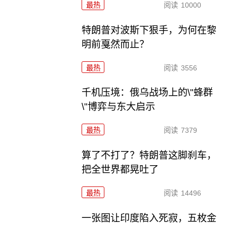
最热
阅读
10000
特朗普对波斯下狠手，为何在黎
明前戛然而止？
最热
阅读
3556
千机压境：俄乌战场上的\"蜂群
\"博弈与东大启示
最热
阅读
7379
算了不打了？特朗普这脚刹车，
把全世界都晃吐了
最热
阅读
14496
一张图让印度陷入死寂，五枚金