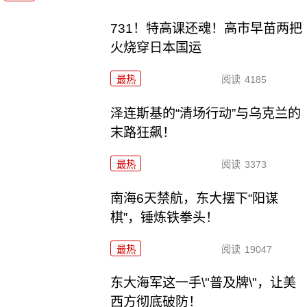
731！特高课还魂！高市早苗两把
火烧穿日本国运
最热
阅读
4185
泽连斯基的“清场行动”与乌克兰的
末路狂飙！
最热
阅读
3373
南海6天禁航，东大摆下“阳谋
棋”，锤炼铁拳头！
最热
阅读
19047
东大海军这一手\"普及牌\"，让美
西方彻底破防！