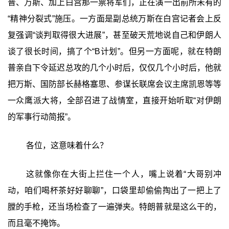
普、万斯、加上白宫那一票将军们，正在演一出前所未有的
“精神分裂式”施压。一方面是副总统万斯在白宫记者会上反
复强调“谈判取得很大进展”，甚至破天荒地说自己和伊朗人
谈了很长时间，搞了个“B计划”。但另一方面呢，就在特朗
普亲自下令延迟总攻的几个小时后，仅仅几个小时后，他就
把万斯、国防部长赫格塞思、参谋长联席会议主席凯恩等等
一众鹰派大将，全部召进了战情室，直接开始听取“对伊朗
的军事行动简报”。
各位，这意味着什么？
这就像你在大街上拦住一个人，嘴上说着“大哥别冲
动，咱们喝杯茶好好聊聊”，口袋里却偷偷掏出了一把上了
膛的手枪，还当场检查了一遍弹夹。特朗普就是这么干的，
而且毫不掩饰。