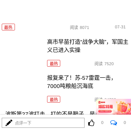
07-31
最热
阅读
8071
高市早苗打造“战争大脑”，军国主
义已进入实操
最热
阅读
7520
报复来了！苏-57雷霆一击，
7000吨粮船沉海底
最热
阅读
24792
波斯第27波打击，打的不是靶子，是美利坚命门
0
0
点评一下