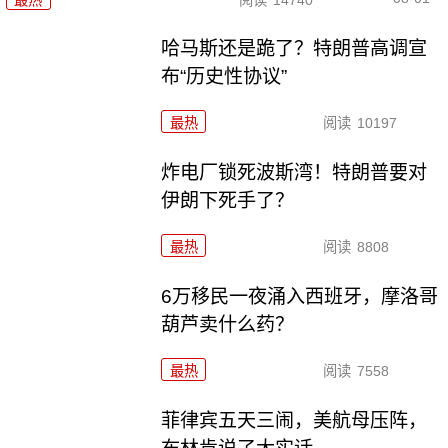
哈马斯还是跪了？特朗普高调宣
布“历史性协议”
最热
阅读
10197
炸电厂锁死波斯湾！特朗普要对
伊朗下死手了？
最热
阅读
8808
6万移民一夜涌入西班牙，摩洛哥
葫芦卖什么药？
最热
阅读
7558
菲律宾五天三闹，美航母压阵，