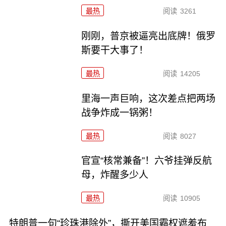
最热
阅读
3261
刚刚，普京被逼亮出底牌！俄罗
斯要干大事了！
最热
阅读
14205
里海一声巨响，这次差点把两场
战争炸成一锅粥！
最热
阅读
8027
官宣“核常兼备”！六爷挂弹反航
母，炸醒多少人
最热
阅读
10905
特朗普一句“珍珠港除外”，撕开美国霸权遮羞布