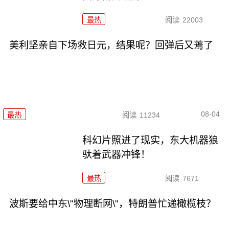
最热
阅读
22003
美利坚亲自下场救日元，结果呢？回弹后又蔫了
08-04
最热
阅读
11234
科幻片照进了现实，东大机器狼
驮着武器冲锋！
最热
阅读
7671
波斯要给中东\"物理断网\"，特朗普忙递橄榄枝？