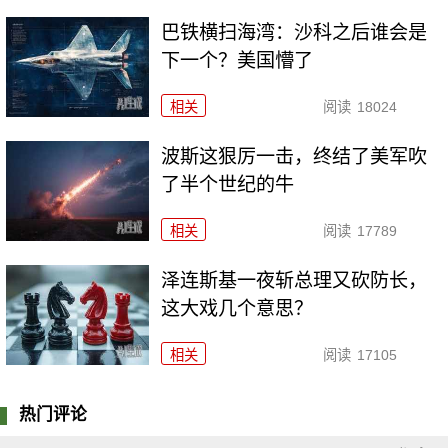
巴铁横扫海湾：沙科之后谁会是
下一个？美国懵了
相关
阅读
18024
波斯这狠厉一击，终结了美军吹
了半个世纪的牛
相关
阅读
17789
泽连斯基一夜斩总理又砍防长，
这大戏几个意思？
相关
阅读
17105
热门评论