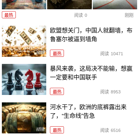
最热
阅读
0
刚刚
欧盟想关门，中国人就翻墙，布
鲁塞尔被逼到墙角
最热
阅读
10471
暴风来袭，这局决不能输，想赢
一定要和中国联手
最热
阅读
8953
河水干了，欧洲的底裤露出来
了，“生命线”告急
最热
阅读
6516