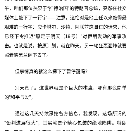
午，咱们那位热衷于“推特治国”的特朗普总统，突然在社交
媒体上敲下了一行字——注意，这绝对是他上任以来敲得最
艰难的一行字：应卡塔尔、沙特、阿联酋这哥仨的请求，他
已经下令推迟“原定于明天（19号）”对伊朗发动的军事攻
击。也就是说，按原计划，就在昨天，另一轮狂轰滥炸就要
照着德黑兰砸下去了。
但事情真的就这么摁下了暂停键吗？
别天真了。这世界就是个巨大的棋盘，哪有那么简单
的“和平与爱”。
通过这几天持续深挖各方信息，我发现，这场所谓的
“谈判进展很大”，其实就是个精心包装的绝地陷阱。特朗