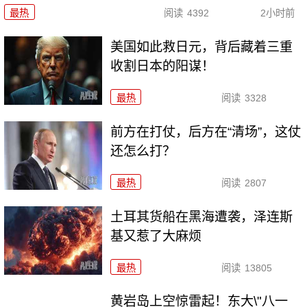
最热
阅读
4392
2小时前
美国如此救日元，背后藏着三重
收割日本的阳谋！
最热
阅读
3328
前方在打仗，后方在“清场”，这仗
还怎么打？
最热
阅读
2807
土耳其货船在黑海遭袭，泽连斯
基又惹了大麻烦
最热
阅读
13805
黄岩岛上空惊雷起！东大\"八一