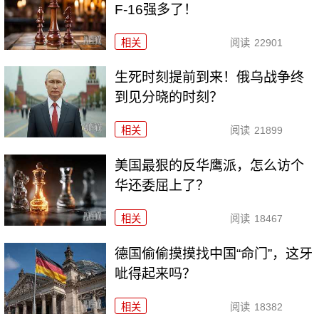
F-16强多了！
相关
阅读
22901
生死时刻提前到来！俄乌战争终
到见分晓的时刻？
相关
阅读
21899
美国最狠的反华鹰派，怎么访个
华还委屈上了？
相关
阅读
18467
德国偷偷摸摸找中国“命门”，这牙
呲得起来吗？
相关
阅读
18382