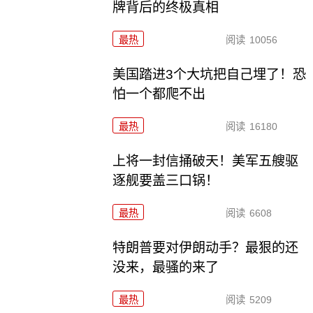
牌背后的终极真相
最热
阅读
10056
美国踏进3个大坑把自己埋了！恐
怕一个都爬不出
最热
阅读
16180
上将一封信捅破天！美军五艘驱
逐舰要盖三口锅！
最热
阅读
6608
特朗普要对伊朗动手？最狠的还
没来，最骚的来了
最热
阅读
5209