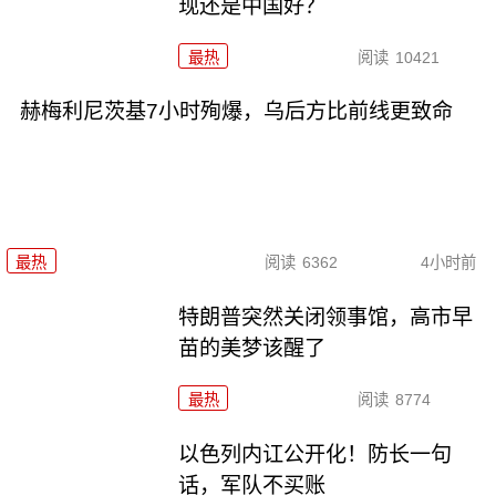
现还是中国好？
最热
阅读
10421
赫梅利尼茨基7小时殉爆，乌后方比前线更致命
最热
阅读
6362
4小时前
特朗普突然关闭领事馆，高市早
苗的美梦该醒了
最热
阅读
8774
以色列内讧公开化！防长一句
话，军队不买账