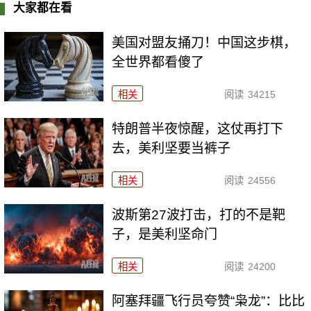
大家都在看
美国对盟友捅刀！中国这步棋，
全世界都看傻了
相关
阅读
34215
特朗普半夜惊醒，这仗再打下
去，美利坚要当裤子
相关
阅读
24556
波斯第27波打击，打的不是靶
子，是美利坚命门
相关
阅读
24200
阿塞拜疆飞行员夸赞“枭龙”：比比