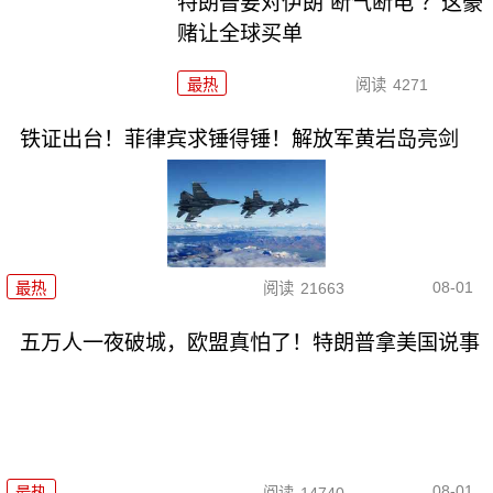
特朗普要对伊朗“断气断电”？这豪
赌让全球买单
最热
阅读
4271
铁证出台！菲律宾求锤得锤！解放军黄岩岛亮剑
08-01
最热
阅读
21663
五万人一夜破城，欧盟真怕了！特朗普拿美国说事
08-01
最热
阅读
14740