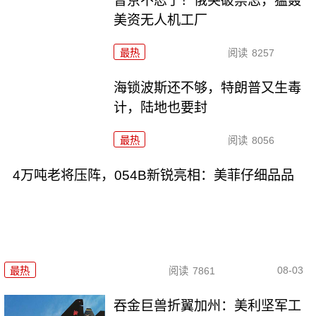
普京不忍了！俄突破禁忌，猛轰
美资无人机工厂
最热
阅读
8257
海锁波斯还不够，特朗普又生毒
计，陆地也要封
最热
阅读
8056
4万吨老将压阵，054B新锐亮相：美菲仔细品品
08-03
最热
阅读
7861
吞金巨兽折翼加州：美利坚军工