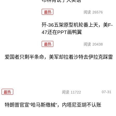
布林肯说了大实话
最热
阅读
26576
歼-36五架原型机轮番上天，美F-
47还在PPT画鸭翼
最热
阅读
20438
爱国者只剩半条命，美军却拉着沙特去伊拉克踩雷
07-31
最热
阅读
11722
特朗普官宣“哈马斯缴械”，内塔尼亚胡不认账