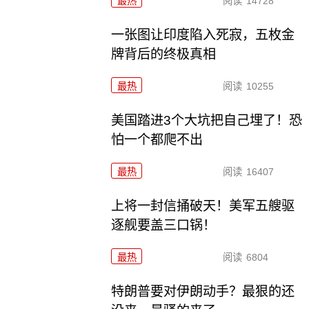
最热
阅读
14728
一张图让印度陷入死寂，五枚金
牌背后的终极真相
最热
阅读
10255
美国踏进3个大坑把自己埋了！恐
怕一个都爬不出
最热
阅读
16407
上将一封信捅破天！美军五艘驱
逐舰要盖三口锅！
最热
阅读
6804
特朗普要对伊朗动手？最狠的还