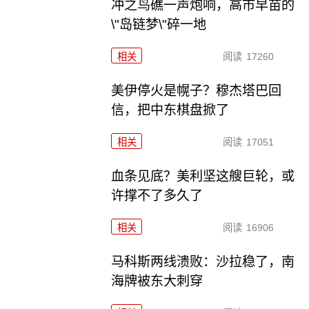
冲之鸟礁一声炮响，高市早苗的
\"岛链梦\"碎一地
相关
阅读
17260
美伊停火是幌子？穆杰塔巴回
信，把中东棋盘掀了
相关
阅读
17051
血条见底？美利坚这艘巨轮，或
许撑不了多久了
相关
阅读
16906
马科斯两线溃败：沙拉稳了，南
海牌被东大刺穿