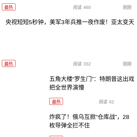
最热
阅读
460
刚刚
央视短短5秒钟，美军3年兵推一夜作废！亚太变天
最热
阅读
332
刚刚
五角大楼“罗生门”：特朗普这出戏
把全世界演懵
最热
阅读
62
炸疯了！俄乌互掀“仓库战”，28
枚导弹全拦不住