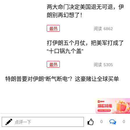
两大命门决定美国退无可退，伊
朗别再幻想了！
最热
阅读
6862
打伊朗五个月仗，把美军打成了
“十口锅九个盖”
最热
阅读
5305
特朗普要对伊朗“断气断电”？这豪赌让全球买单
08-02
最热
阅读
4452
0
0
点评一下