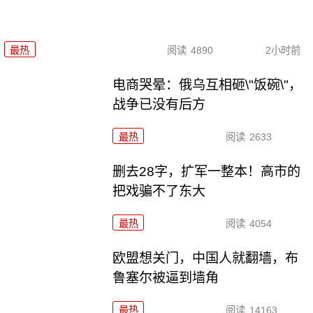
最热
阅读
4890
2小时前
电商哭晕：俄乌互相砸\"饭碗\"，
战争已没有后方
最热
阅读
2633
删去28字，扩军一整本！高市的
把戏骗不了东大
最热
阅读
4054
欧盟想关门，中国人就翻墙，布
鲁塞尔被逼到墙角
最热
阅读
14163