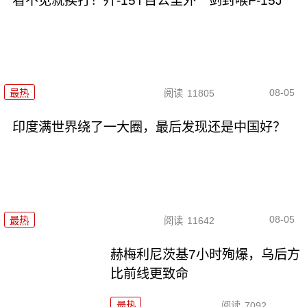
看不见就挨打！歼-15T百公里外一剑封喉F-15J
08-05
最热
阅读
11805
印度满世界绕了一大圈，最后发现还是中国好？
08-05
最热
阅读
11642
赫梅利尼茨基7小时殉爆，乌后方
比前线更致命
最热
阅读
7092