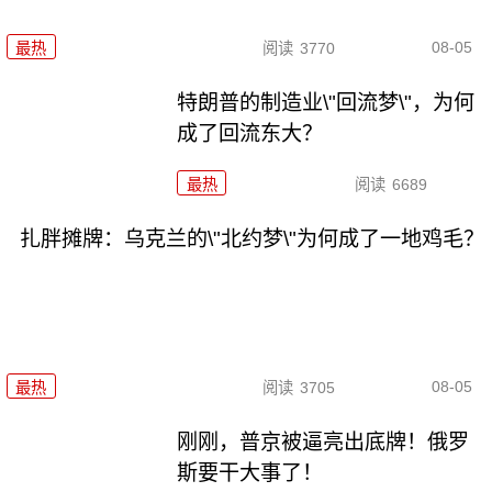
08-05
最热
阅读
3770
特朗普的制造业\"回流梦\"，为何
成了回流东大？
最热
阅读
6689
扎胖摊牌：乌克兰的\"北约梦\"为何成了一地鸡毛？
08-05
最热
阅读
3705
刚刚，普京被逼亮出底牌！俄罗
斯要干大事了！