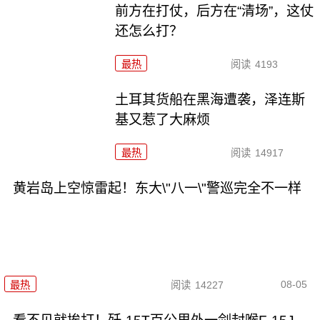
前方在打仗，后方在“清场”，这仗
还怎么打？
最热
阅读
4193
土耳其货船在黑海遭袭，泽连斯
基又惹了大麻烦
最热
阅读
14917
黄岩岛上空惊雷起！东大\"八一\"警巡完全不一样
08-05
最热
阅读
14227