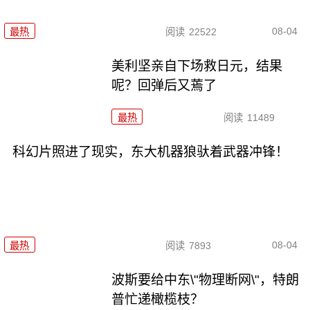
08-04
最热
阅读
22522
美利坚亲自下场救日元，结果
呢？回弹后又蔫了
最热
阅读
11489
科幻片照进了现实，东大机器狼驮着武器冲锋！
08-04
最热
阅读
7893
波斯要给中东\"物理断网\"，特朗
普忙递橄榄枝？