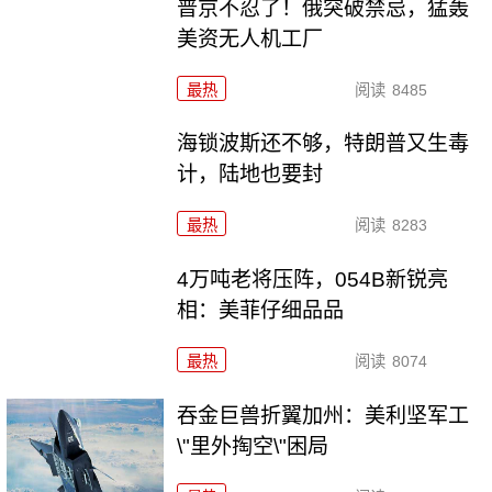
普京不忍了！俄突破禁忌，猛轰
美资无人机工厂
最热
阅读
8485
海锁波斯还不够，特朗普又生毒
计，陆地也要封
最热
阅读
8283
4万吨老将压阵，054B新锐亮
相：美菲仔细品品
最热
阅读
8074
吞金巨兽折翼加州：美利坚军工
\"里外掏空\"困局