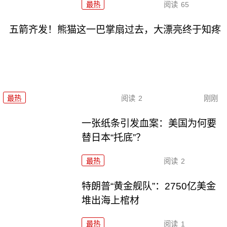
最热
阅读
65
五箭齐发！熊猫这一巴掌扇过去，大漂亮终于知疼
最热
阅读
2
刚刚
一张纸条引发血案：美国为何要
替日本“托底”？
最热
阅读
2
特朗普“黄金舰队”：2750亿美金
堆出海上棺材
最热
阅读
1