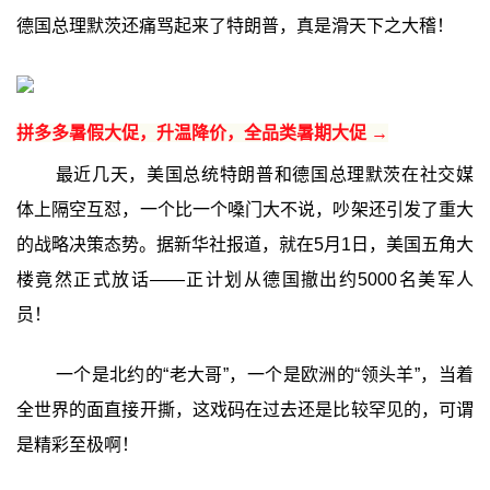
德国总理默茨还痛骂起来了特朗普，真是滑天下之大稽！
拼多多暑假大促，升温降价，全品类暑期大促 →
最近几天，美国总统特朗普和德国总理默茨在社交媒
体上隔空互怼，一个比一个嗓门大不说，吵架还引发了重大
的战略决策态势。据新华社报道，就在5月1日，美国五角大
楼竟然正式放话——正计划从德国撤出约5000名美军人
员！
一个是北约的“老大哥”，一个是欧洲的“领头羊”，当着
全世界的面直接开撕，这戏码在过去还是比较罕见的，可谓
是精彩至极啊！