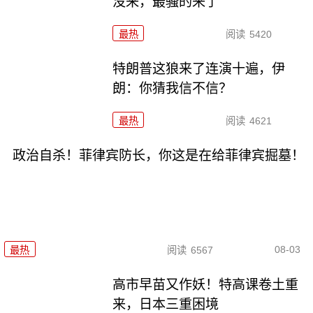
没来，最骚的来了
最热
阅读
5420
特朗普这狼来了连演十遍，伊
朗：你猜我信不信？
最热
阅读
4621
政治自杀！菲律宾防长，你这是在给菲律宾掘墓！
08-03
最热
阅读
6567
高市早苗又作妖！特高课卷土重
来，日本三重困境