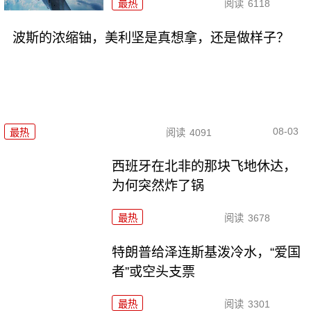
最热
阅读
6118
波斯的浓缩铀，美利坚是真想拿，还是做样子？
08-03
最热
阅读
4091
西班牙在北非的那块飞地休达，
为何突然炸了锅
最热
阅读
3678
特朗普给泽连斯基泼冷水，“爱国
者”或空头支票
最热
阅读
3301