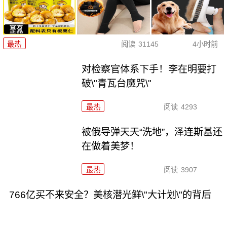
最热
阅读
31145
4小时前
对检察官体系下手！李在明要打
破\"青瓦台魔咒\"
最热
阅读
4293
被俄导弹天天“洗地”，泽连斯基还
在做着美梦！
最热
阅读
3907
766亿买不来安全？美核潜光鲜\"大计划\"的背后