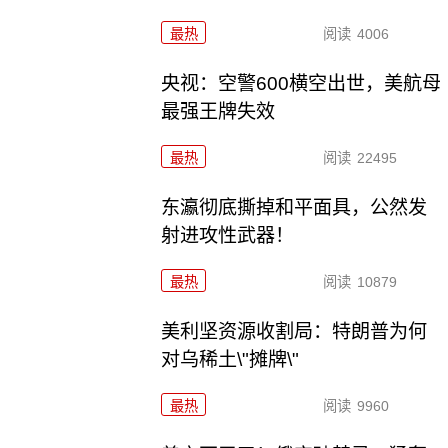
最热
阅读
4006
央视：空警600横空出世，美航母
最强王牌失效
最热
阅读
22495
东瀛彻底撕掉和平面具，公然发
射进攻性武器！
最热
阅读
10879
美利坚资源收割局：特朗普为何
对乌稀土\"摊牌\"
最热
阅读
9960