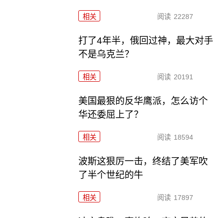
相关
阅读
22287
打了4年半，俄回过神，最大对手
不是乌克兰？
相关
阅读
20191
美国最狠的反华鹰派，怎么访个
华还委屈上了？
相关
阅读
18594
波斯这狠厉一击，终结了美军吹
了半个世纪的牛
相关
阅读
17897