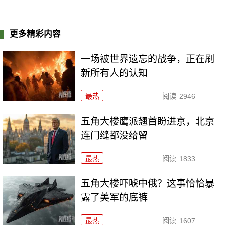
更多精彩内容
一场被世界遗忘的战争，正在刷
新所有人的认知
最热
阅读
2946
五角大楼鹰派翘首盼进京，北京
连门缝都没给留
最热
阅读
1833
五角大楼吓唬中俄？这事恰恰暴
露了美军的底裤
最热
阅读
1607