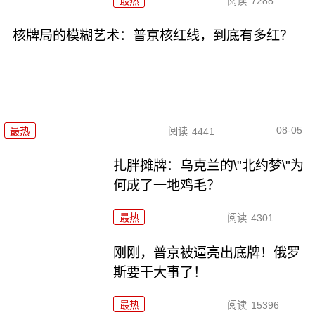
最热
阅读
7288
核牌局的模糊艺术：普京核红线，到底有多红？
08-05
最热
阅读
4441
扎胖摊牌：乌克兰的\"北约梦\"为
何成了一地鸡毛？
最热
阅读
4301
刚刚，普京被逼亮出底牌！俄罗
斯要干大事了！
最热
阅读
15396