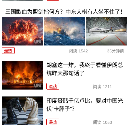
三国歃血为盟剑指何方？中东大棋有人坐不住了！
最热
阅读
1542
35分钟前
胡塞这一炸，我终于看懂伊朗总
统昨天那句话了
最热
阅读
1211
印度豪赌千亿卢比，要对中国光
伏“卡脖子”？
最热
阅读
1053