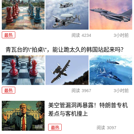
最热
阅读
4234
3小时前
青瓦台的\"拍桌\"，能让跪太久的韩国站起来吗？
最热
阅读
3967
3小时前
美空管漏洞再暴露！特朗普专机
差点与客机撞上
最热
阅读
3097