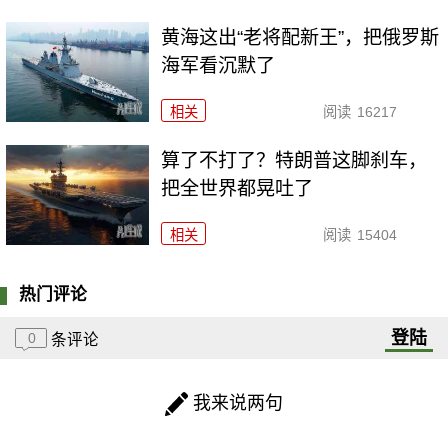
黄海这出“老将配新王”，把俄罗斯
海军看沉默了
相关
阅读
16217
算了不打了？特朗普这脚刹车，
把全世界都晃吐了
相关
阅读
15404
热门评论
登陆
0
条评论
我来说两句