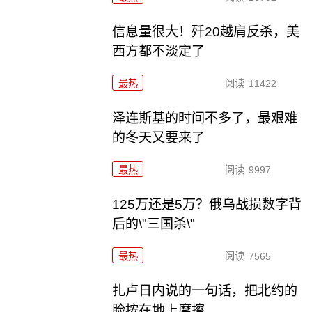
信息量很大！歼20越肩反杀，美
西方都不淡定了
最热
阅读
11422
泽连斯基的时间不多了，最艰难
的冬天又要来了
最热
阅读
9997
125万还是5万？俄乌战损数字背
后的\"三国杀\"
最热
阅读
7565
扎卢日内说的一句话，把北约的
脸按在地上摩擦