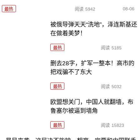
08-06
最热
阅读
5942
被俄导弹天天“洗地”，泽连斯基还
在做着美梦！
最热
阅读
5185
删去28字，扩军一整本！高市的
把戏骗不了东大
最热
阅读
5032
欧盟想关门，中国人就翻墙，布
鲁塞尔被逼到墙角
最热
阅读
15823