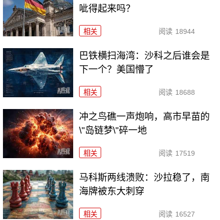
呲得起来吗？
相关
阅读
18944
巴铁横扫海湾：沙科之后谁会是
下一个？美国懵了
相关
阅读
18688
冲之鸟礁一声炮响，高市早苗的
\"岛链梦\"碎一地
相关
阅读
17519
马科斯两线溃败：沙拉稳了，南
海牌被东大刺穿
相关
阅读
16527