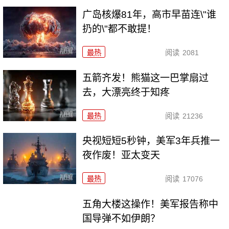
广岛核爆81年，高市早苗连\"谁
扔的\"都不敢提！
最热
阅读
2081
五箭齐发！熊猫这一巴掌扇过
去，大漂亮终于知疼
最热
阅读
21236
央视短短5秒钟，美军3年兵推一
夜作废！亚太变天
最热
阅读
17076
五角大楼这操作！美军报告称中
国导弹不如伊朗？