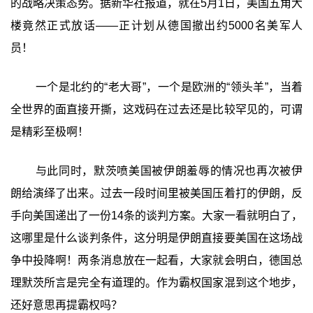
的战略决策态势。据新华社报道，就在5月1日，美国五角大
楼竟然正式放话——正计划从德国撤出约5000名美军人
员！
一个是北约的“老大哥”，一个是欧洲的“领头羊”，当着
全世界的面直接开撕，这戏码在过去还是比较罕见的，可谓
是精彩至极啊！
与此同时，默茨喷美国被伊朗羞辱的情况也再次被伊
朗给演绎了出来。过去一段时间里被美国压着打的伊朗，反
手向美国递出了一份14条的谈判方案。大家一看就明白了，
这哪里是什么谈判条件，这分明是伊朗直接要美国在这场战
争中投降啊！两条消息放在一起看，大家就会明白，德国总
理默茨所言是完全有道理的。作为霸权国家混到这个地步，
还好意思再提霸权吗？