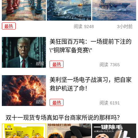
最热
阅读
9248
3小时前
美狂囤百万吨：一场提前下注的
\"铜牌军备竞赛\"
最热
阅读
7365
美利坚一场电子战演习，把自家
救护机送了命！
最热
阅读
6191
双十一现货专场真如平台商家所说的那样吗？