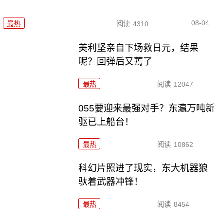
08-04
最热
阅读
4310
美利坚亲自下场救日元，结果
呢？回弹后又蔫了
最热
阅读
12047
055要迎来最强对手？东瀛万吨新
驱已上船台！
最热
阅读
10862
科幻片照进了现实，东大机器狼
驮着武器冲锋！
最热
阅读
8454