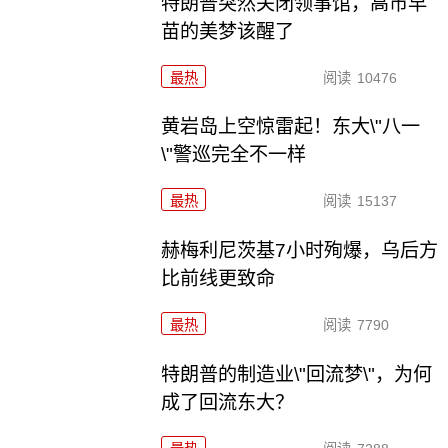
特朗普突然关闭领事馆，高市早
苗的美梦该醒了
最热
阅读
10476
黄岩岛上空惊雷起！东大\"八一
\"警巡完全不一样
最热
阅读
15137
赫梅利尼茨基7小时殉爆，乌后方
比前线更致命
最热
阅读
7790
特朗普的制造业\"回流梦\"，为何
成了回流东大？