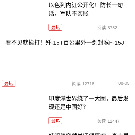
以色列内讧公开化！防长一句
话，军队不买账
最热
阅读
5752
看不见就挨打！歼-15T百公里外一剑封喉F-15J
08-05
最热
阅读
12718
印度满世界绕了一大圈，最后发
现还是中国好？
最热
阅读
12447