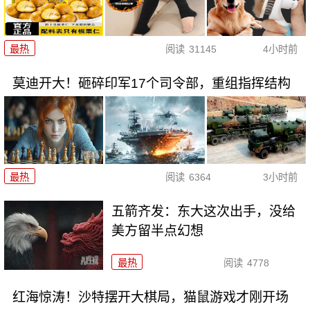
最热
阅读
31145
4小时前
莫迪开大！砸碎印军17个司令部，重组指挥结构
最热
阅读
6364
3小时前
五箭齐发：东大这次出手，没给
美方留半点幻想
最热
阅读
4778
红海惊涛！沙特摆开大棋局，猫鼠游戏才刚开场