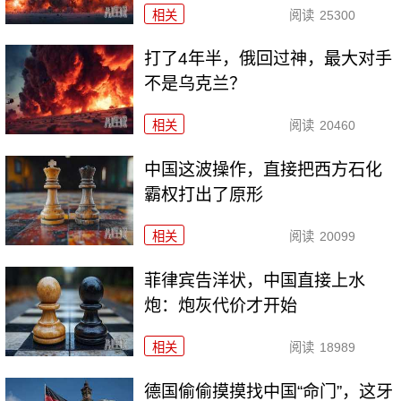
相关
阅读
25300
打了4年半，俄回过神，最大对手
不是乌克兰？
相关
阅读
20460
中国这波操作，直接把西方石化
霸权打出了原形
相关
阅读
20099
菲律宾告洋状，中国直接上水
炮：炮灰代价才开始
相关
阅读
18989
德国偷偷摸摸找中国“命门”，这牙