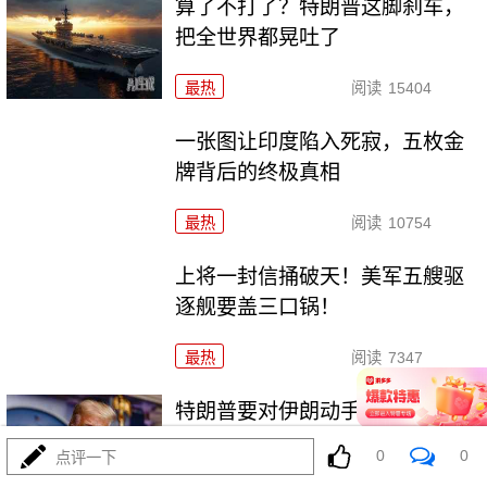
算了不打了？特朗普这脚刹车，
把全世界都晃吐了
最热
阅读
15404
一张图让印度陷入死寂，五枚金
牌背后的终极真相
最热
阅读
10754
上将一封信捅破天！美军五艘驱
逐舰要盖三口锅！
最热
阅读
7347
特朗普要对伊朗动手？最狠的还
没来，最骚的来了
0
0
点评一下