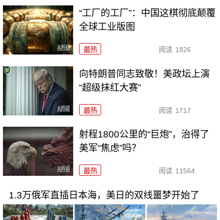
“工厂的工厂”：中国这棋彻底颠覆
全球工业版图
最热
阅读
1826
向特朗普同志致敬！美政坛上演
“超级抹红大赛”
最热
阅读
1717
射程1800公里的“巨炮”，治得了
美军“焦虑”吗？
最热
阅读
11564
1.3万俄军直插日本海，美日的双线噩梦开始了