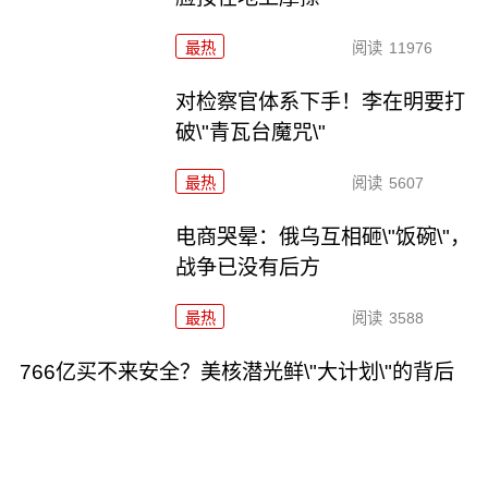
最热
阅读
11976
对检察官体系下手！李在明要打
破\"青瓦台魔咒\"
最热
阅读
5607
电商哭晕：俄乌互相砸\"饭碗\"，
战争已没有后方
最热
阅读
3588
766亿买不来安全？美核潜光鲜\"大计划\"的背后