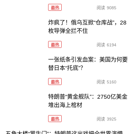
最热
阅读
9085
炸疯了！俄乌互掀“仓库战”，28
枚导弹全拦不住
最热
阅读
6194
一张纸条引发血案：美国为何要
替日本“托底”？
最热
阅读
5160
特朗普“黄金舰队”：2750亿美金
堆出海上棺材
最热
阅读
3925
五角大楼“罗生门”：特朗普这出戏把全世界演懵