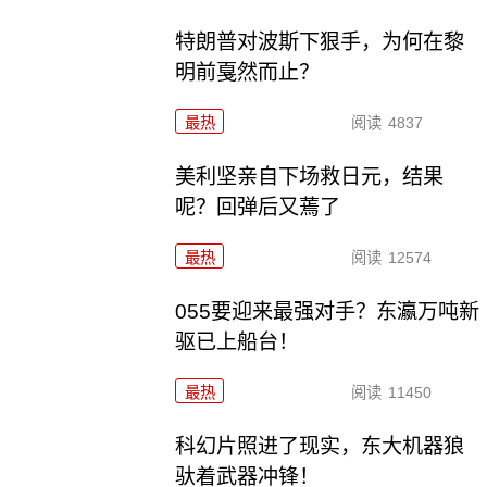
特朗普对波斯下狠手，为何在黎
明前戛然而止？
最热
阅读
4837
美利坚亲自下场救日元，结果
呢？回弹后又蔫了
最热
阅读
12574
055要迎来最强对手？东瀛万吨新
驱已上船台！
最热
阅读
11450
科幻片照进了现实，东大机器狼
驮着武器冲锋！