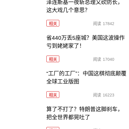
泽连斯基一夜斩总理又砍防长，
这大戏几个意思？
相关
阅读
17842
省440万丢5座城？美国这波操作
亏到姥姥家了！
相关
阅读
17040
“工厂的工厂”：中国这棋彻底颠覆
全球工业版图
相关
阅读
16223
算了不打了？特朗普这脚刹车，
把全世界都晃吐了