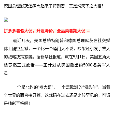
德国总理默茨还痛骂起来了特朗普，真是滑天下之大稽！
拼多多暑假大促，升温降价，全品类暑期大促 →
最近几天，美国总统特朗普和德国总理默茨在社交媒
体上隔空互怼，一个比一个嗓门大不说，吵架还引发了重大
的战略决策态势。据新华社报道，就在5月1日，美国五角大
楼竟然正式放话——正计划从德国撤出约5000名美军人
员！
一个是北约的“老大哥”，一个是欧洲的“领头羊”，当着
全世界的面直接开撕，这戏码在过去还是比较罕见的，可谓
是精彩至极啊！