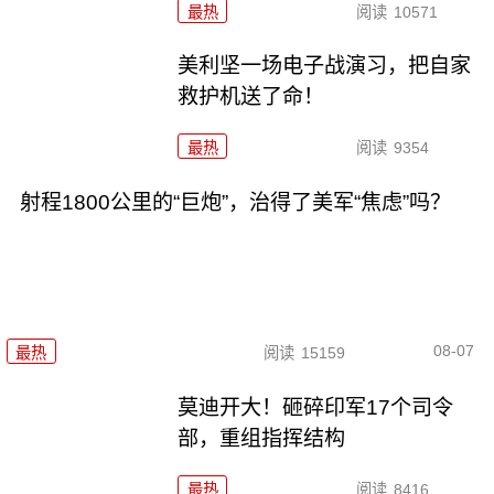
最热
阅读
10571
美利坚一场电子战演习，把自家
救护机送了命！
最热
阅读
9354
射程1800公里的“巨炮”，治得了美军“焦虑”吗？
08-07
最热
阅读
15159
莫迪开大！砸碎印军17个司令
部，重组指挥结构
最热
阅读
8416