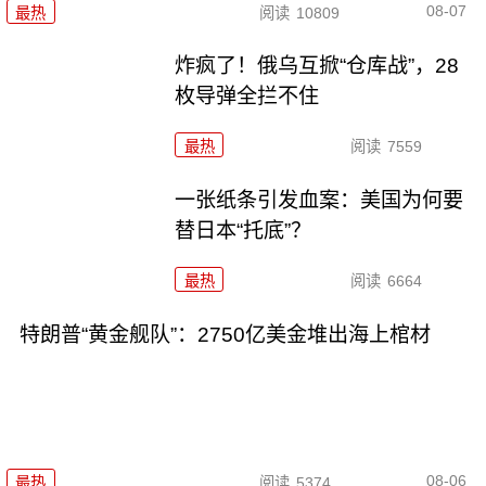
08-07
最热
阅读
10809
炸疯了！俄乌互掀“仓库战”，28
枚导弹全拦不住
最热
阅读
7559
一张纸条引发血案：美国为何要
替日本“托底”？
最热
阅读
6664
特朗普“黄金舰队”：2750亿美金堆出海上棺材
08-06
最热
阅读
5374