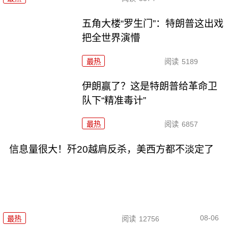
五角大楼“罗生门”：特朗普这出戏
把全世界演懵
最热
阅读
5189
伊朗赢了？这是特朗普给革命卫
队下“精准毒计”
最热
阅读
6857
信息量很大！歼20越肩反杀，美西方都不淡定了
08-06
最热
阅读
12756