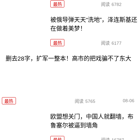
最热
阅读
6782
被俄导弹天天“洗地”，泽连斯基还
在做着美梦！
最热
阅读
6177
删去28字，扩军一整本！高市的把戏骗不了东大
08-06
最热
阅读
5765
欧盟想关门，中国人就翻墙，布
鲁塞尔被逼到墙角
最热
阅读
16787