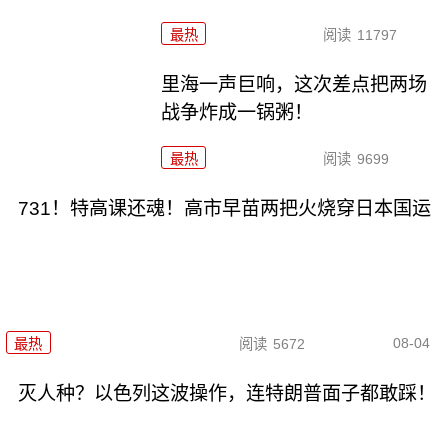
最热
阅读
11797
里海一声巨响，这次差点把两场
战争炸成一锅粥！
最热
阅读
9699
731！特高课还魂！高市早苗两把火烧穿日本国运
08-04
最热
阅读
5672
灭人种？以色列这波操作，连特朗普面子都敢踩！