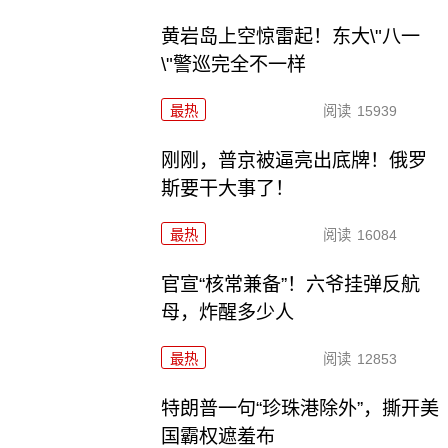
黄岩岛上空惊雷起！东大\"八一
\"警巡完全不一样
最热
阅读
15939
刚刚，普京被逼亮出底牌！俄罗
斯要干大事了！
最热
阅读
16084
官宣“核常兼备”！六爷挂弹反航
母，炸醒多少人
最热
阅读
12853
特朗普一句“珍珠港除外”，撕开美
国霸权遮羞布