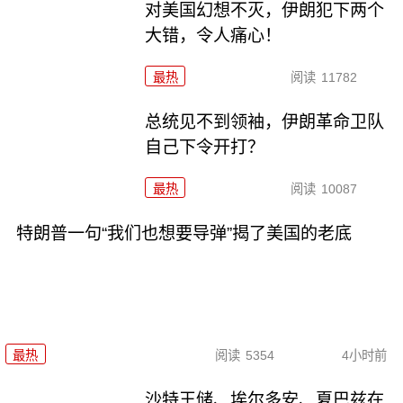
对美国幻想不灭，伊朗犯下两个
大错，令人痛心！
最热
阅读
11782
总统见不到领袖，伊朗革命卫队
自己下令开打？
最热
阅读
10087
特朗普一句“我们也想要导弹”揭了美国的老底
最热
阅读
5354
4小时前
沙特王储、埃尔多安、夏巴兹在