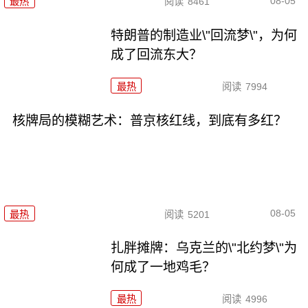
08-05
最热
阅读
8461
特朗普的制造业\"回流梦\"，为何
成了回流东大？
最热
阅读
7994
核牌局的模糊艺术：普京核红线，到底有多红？
08-05
最热
阅读
5201
扎胖摊牌：乌克兰的\"北约梦\"为
何成了一地鸡毛？
最热
阅读
4996