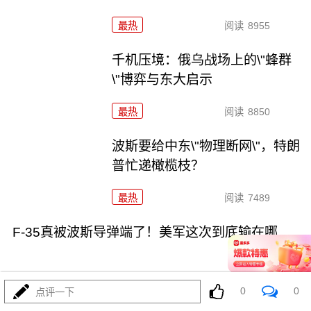
最热
阅读
8955
千机压境：俄乌战场上的\"蜂群
\"博弈与东大启示
最热
阅读
8850
波斯要给中东\"物理断网\"，特朗
普忙递橄榄枝？
最热
阅读
7489
F-35真被波斯导弹端了！美军这次到底输在哪
0
0
点评一下