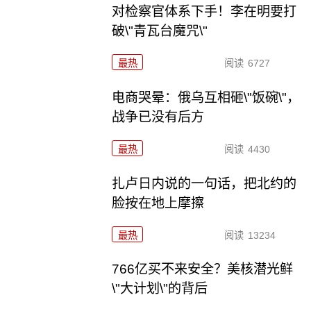
对检察官体系下手！李在明要打
破\"青瓦台魔咒\"
最热
阅读
6727
电商哭晕：俄乌互相砸\"饭碗\"，
战争已没有后方
最热
阅读
4430
扎卢日内说的一句话，把北约的
脸按在地上摩擦
最热
阅读
13234
766亿买不来安全？美核潜光鲜
\"大计划\"的背后