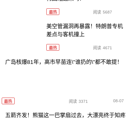
最热
阅读
5687
美空管漏洞再暴露！特朗普专机
差点与客机撞上
最热
阅读
4671
广岛核爆81年，高市早苗连\"谁扔的\"都不敢提！
08-07
最热
阅读
3371
五箭齐发！熊猫这一巴掌扇过去，大漂亮终于知疼