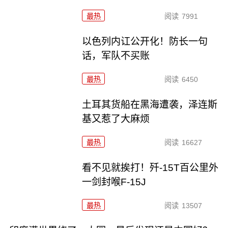
最热
阅读
7991
以色列内讧公开化！防长一句
话，军队不买账
最热
阅读
6450
土耳其货船在黑海遭袭，泽连斯
基又惹了大麻烦
最热
阅读
16627
看不见就挨打！歼-15T百公里外
一剑封喉F-15J
最热
阅读
13507