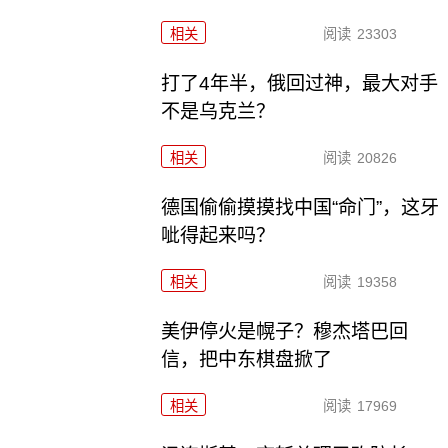
相关
阅读
23303
打了4年半，俄回过神，最大对手
不是乌克兰？
相关
阅读
20826
德国偷偷摸摸找中国“命门”，这牙
呲得起来吗？
相关
阅读
19358
美伊停火是幌子？穆杰塔巴回
信，把中东棋盘掀了
相关
阅读
17969