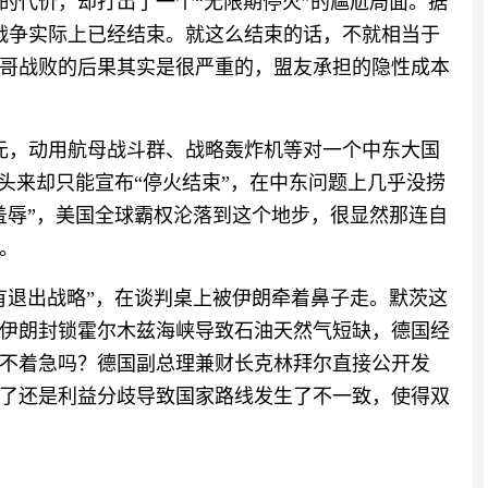
的代价，却打出了一个“无限期停火”的尴尬局面。据
战争实际上已经结束。就这么结束的话，不就相当于
哥战败的后果其实是很严重的，盟友承担的隐性成本
美元，动用航母战斗群、战略轰炸机等对一个中东大国
头来却只能宣布“停火结束”，在中东问题上几乎没捞
羞辱”，美国全球霸权沦落到这个地步，很显然那连自
。
有退出战略”，在谈判桌上被伊朗牵着鼻子走。默茨这
伊朗封锁霍尔木兹海峡导致石油天然气短缺，德国经
不着急吗？德国副总理兼财长克林拜尔直接公开发
了还是利益分歧导致国家路线发生了不一致，使得双