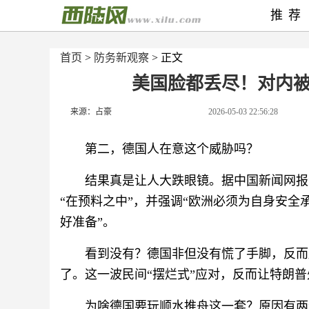
推荐
首页
>
防务新观察
> 正文
美国脸都丢尽！对内
来源：占豪
2026-05-03 22:56:28
第二，德国人在意这个威胁吗？
结果真是让人大跌眼镜。据中国新闻网报
“在预料之中”，并强调“欧洲必须为自身安全
好准备”。
看到没有？德国非但没有慌了手脚，反而
了。这一波民间“摆烂式”应对，反而让特朗
为啥德国要玩顺水推舟这一套？原因有两