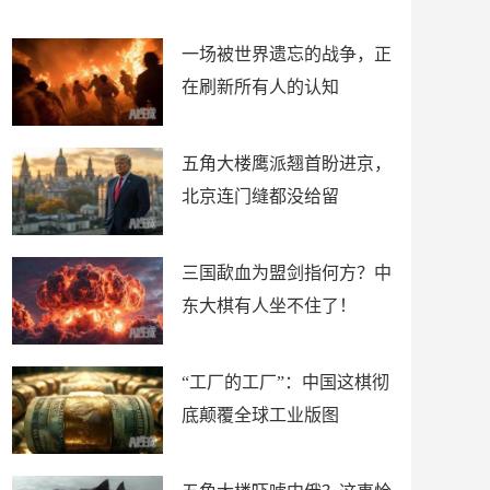
了
裤
一场被世界遗忘的战争，正
在刷新所有人的认知
五角大楼鹰派翘首盼进京，
北京连门缝都没给留
三国歃血为盟剑指何方？中
东大棋有人坐不住了！
“工厂的工厂”：中国这棋彻
底颠覆全球工业版图