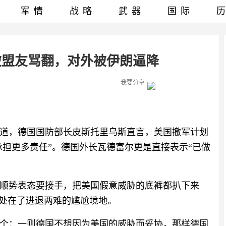
军情
战略
武器
国际
被盟友骂翻，对外被伊朗逼降
我要分享
道，德国国防部长皮斯托里乌斯直言，美国撤军计划
承担更多责任”。德国外长瓦德富尔更是直接表示“已做
顺势表态要接手，把美国假意威胁的底裤都扒下来
普处在了进退两难的尴尬境地。
个：一则德国不想因为美国的威胁而妥协，那样德国