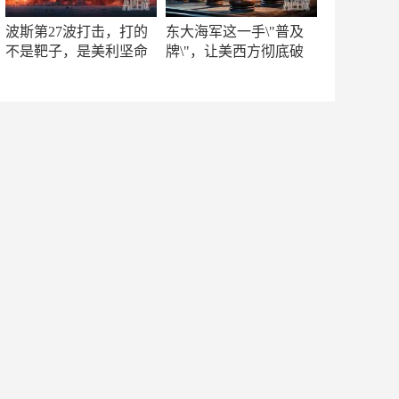
波斯第27波打击，打的
东大海军这一手\"普及
不是靶子，是美利坚命
牌\"，让美西方彻底破
门
防！