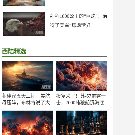
射程1800公里的“巨炮”，治
得了美军“焦虑”吗？
西陆精选
菲律宾五天三闹，美航
报复来了！苏-57雷霆一
母压阵，布林肯说了大
击，7000吨粮船沉海底
实话