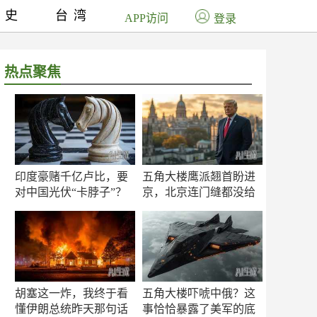
历史
台湾
APP访问
登录
热点聚焦
印度豪赌千亿卢比，要
五角大楼鹰派翘首盼进
对中国光伏“卡脖子”？
京，北京连门缝都没给
留
胡塞这一炸，我终于看
五角大楼吓唬中俄？这
懂伊朗总统昨天那句话
事恰恰暴露了美军的底