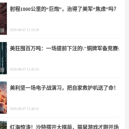
射程1800公里的“巨炮”，治得了美军“焦虑”吗？
2026-08-07 11:19:39
美狂囤百万吨：一场提前下注的\"铜牌军备竞赛\"
2026-08-07 11:45:24
美利坚一场电子战演习，把自家救护机送了命！
2026-08-07 11:40:32
红海惊涛！沙特摆开大棋局，猫鼠游戏才刚开场