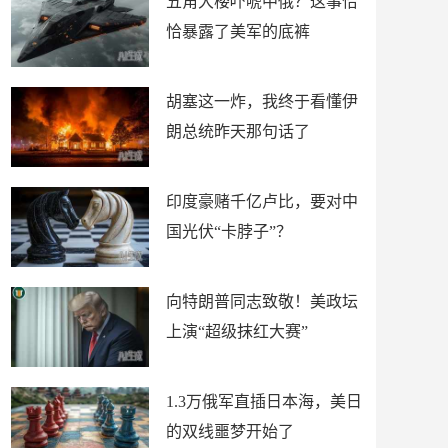
五角大楼吓唬中俄？这事恰
恰暴露了美军的底裤
胡塞这一炸，我终于看懂伊
朗总统昨天那句话了
印度豪赌千亿卢比，要对中
国光伏“卡脖子”？
向特朗普同志致敬！美政坛
上演“超级抹红大赛”
1.3万俄军直插日本海，美日
的双线噩梦开始了