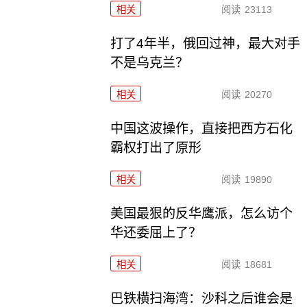
相关
阅读
23113
打了4年半，俄回过神，最大对手
不是乌克兰？
相关
阅读
20270
中国这波操作，直接把西方石化
霸权打出了原形
相关
阅读
19890
美国最狠的反华鹰派，怎么访个
华还委屈上了？
相关
阅读
18681
巴铁横扫海湾：沙科之后谁会是