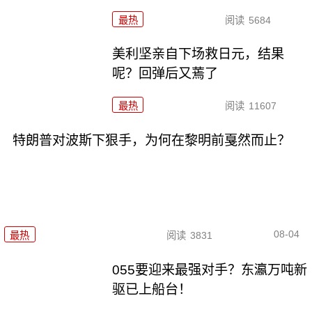
最热
阅读
5684
美利坚亲自下场救日元，结果
呢？回弹后又蔫了
最热
阅读
11607
特朗普对波斯下狠手，为何在黎明前戛然而止？
08-04
最热
阅读
3831
055要迎来最强对手？东瀛万吨新
驱已上船台！