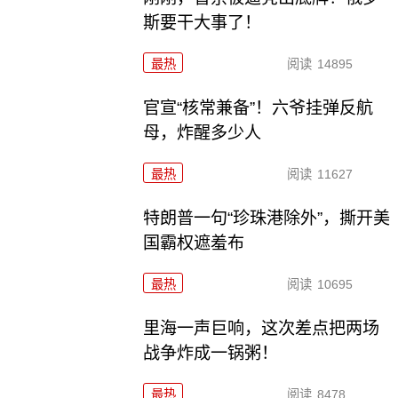
斯要干大事了！
最热
阅读
14895
官宣“核常兼备”！六爷挂弹反航
母，炸醒多少人
最热
阅读
11627
特朗普一句“珍珠港除外”，撕开美
国霸权遮羞布
最热
阅读
10695
里海一声巨响，这次差点把两场
战争炸成一锅粥！
最热
阅读
8478