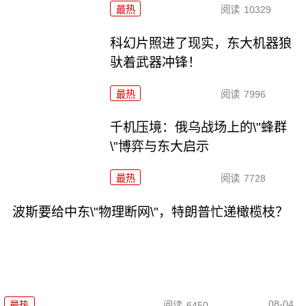
最热
阅读
10329
科幻片照进了现实，东大机器狼
驮着武器冲锋！
最热
阅读
7996
千机压境：俄乌战场上的\"蜂群
\"博弈与东大启示
最热
阅读
7728
波斯要给中东\"物理断网\"，特朗普忙递橄榄枝？
08-04
最热
阅读
6450