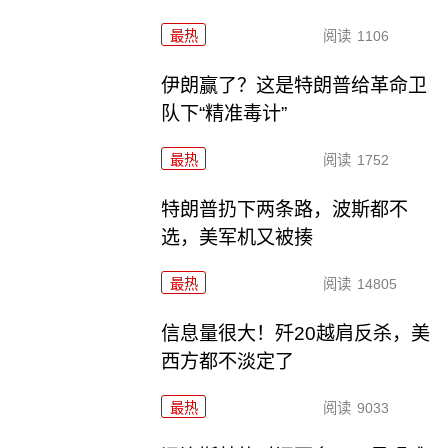
最热
阅读
1106
伊朗赢了？这是特朗普给革命卫
队下“精准毒计”
最热
阅读
1752
特朗普扔下两条路，波斯都不
选，美军机又被揍
最热
阅读
14805
信息量很大！歼20越肩反杀，美
西方都不淡定了
最热
阅读
9033