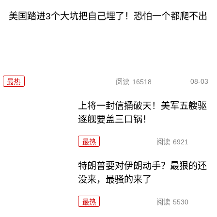
美国踏进3个大坑把自己埋了！恐怕一个都爬不出
08-03
最热
阅读
16518
上将一封信捅破天！美军五艘驱
逐舰要盖三口锅！
最热
阅读
6921
特朗普要对伊朗动手？最狠的还
没来，最骚的来了
最热
阅读
5530