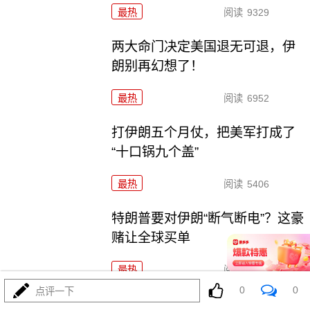
最热
阅读
9329
两大命门决定美国退无可退，伊
朗别再幻想了！
最热
阅读
6952
打伊朗五个月仗，把美军打成了
“十口锅九个盖”
最热
阅读
5406
特朗普要对伊朗“断气断电”？这豪
赌让全球买单
最热
阅读
4572
0
0
点评一下
五万人一夜破城，欧盟真怕了！特朗普拿美国说事