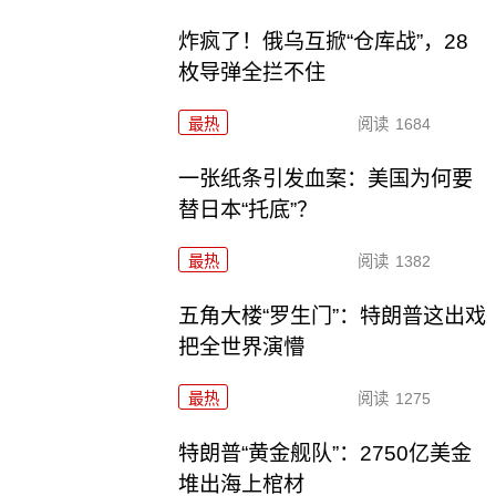
炸疯了！俄乌互掀“仓库战”，28
枚导弹全拦不住
最热
阅读
1684
一张纸条引发血案：美国为何要
替日本“托底”？
最热
阅读
1382
五角大楼“罗生门”：特朗普这出戏
把全世界演懵
最热
阅读
1275
特朗普“黄金舰队”：2750亿美金
堆出海上棺材