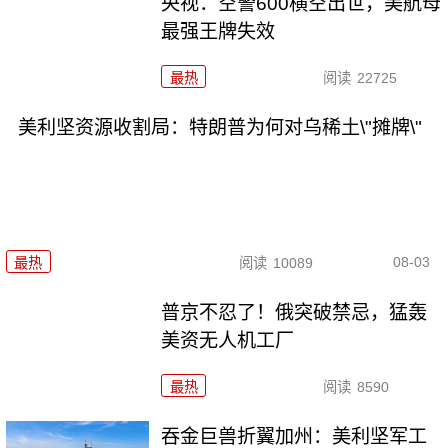
央视：空警600横空出世，美航母
最强王牌失效
最热
阅读
22725
美利坚资源收割局：特朗普为何对乌稀土\"摊牌\"
08-03
最热
阅读
10089
普京不忍了！俄突破禁忌，猛轰
美资无人机工厂
最热
阅读
8590
吞金巨兽折翼加州：美利坚军工