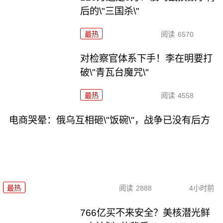
后的\"三国杀\"
最热
阅读
6570
对检察官体系下手！李在明要打
破\"青瓦台魔咒\"
最热
阅读
4558
电商哭晕：俄乌互相砸\"饭碗\"，战争已没有后方
最热
阅读
2888
4小时前
766亿买不来安全？美核潜光鲜