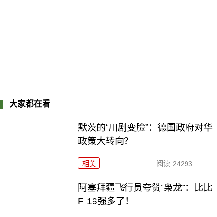
大家都在看
默茨的“川剧变脸”：德国政府对华
政策大转向？
相关
阅读
24293
阿塞拜疆飞行员夸赞“枭龙”：比比
F-16强多了！