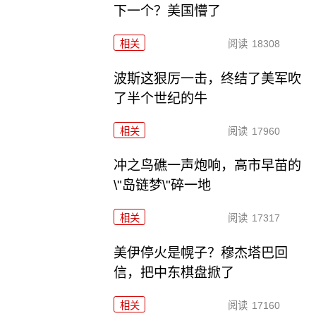
下一个？美国懵了
相关
阅读
18308
波斯这狠厉一击，终结了美军吹
了半个世纪的牛
相关
阅读
17960
冲之鸟礁一声炮响，高市早苗的
\"岛链梦\"碎一地
相关
阅读
17317
美伊停火是幌子？穆杰塔巴回
信，把中东棋盘掀了
相关
阅读
17160