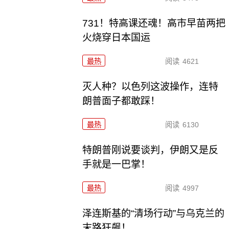
731！特高课还魂！高市早苗两把
火烧穿日本国运
最热
阅读
4621
灭人种？以色列这波操作，连特
朗普面子都敢踩！
最热
阅读
6130
特朗普刚说要谈判，伊朗又是反
手就是一巴掌！
最热
阅读
4997
泽连斯基的“清场行动”与乌克兰的
末路狂飙！