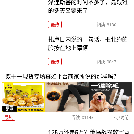
泽连斯基的时间不多了，最艰难
的冬天又要来了
最热
阅读
8186
扎卢日内说的一句话，把北约的
脸按在地上摩擦
最热
阅读
9847
双十一现货专场真如平台商家所说的那样吗？
最热
阅读
31145
4小时前
125万还是5万？俄乌战损数字背