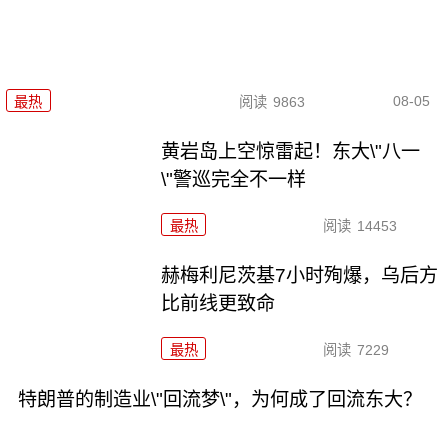
08-05
最热
阅读
9863
黄岩岛上空惊雷起！东大\"八一
\"警巡完全不一样
最热
阅读
14453
赫梅利尼茨基7小时殉爆，乌后方
比前线更致命
最热
阅读
7229
特朗普的制造业\"回流梦\"，为何成了回流东大？