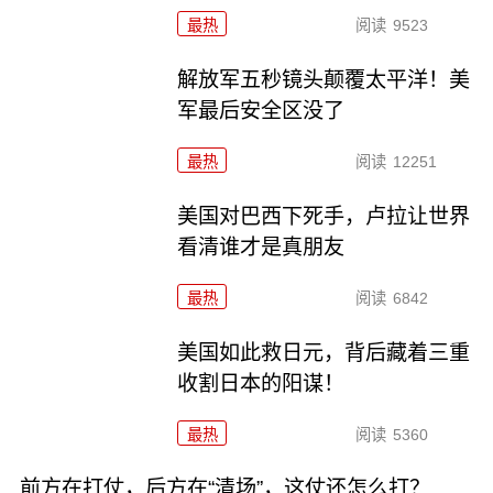
最热
阅读
9523
解放军五秒镜头颠覆太平洋！美
军最后安全区没了
最热
阅读
12251
美国对巴西下死手，卢拉让世界
看清谁才是真朋友
最热
阅读
6842
美国如此救日元，背后藏着三重
收割日本的阳谋！
最热
阅读
5360
前方在打仗，后方在“清场”，这仗还怎么打？