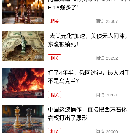
F-16强多了！
相关
阅读
23307
“去美元化”加速，美债无人问津，
东瀛被锁死！
相关
阅读
23292
打了4年半，俄回过神，最大对手
不是乌克兰？
相关
阅读
20421
中国这波操作，直接把西方石化
霸权打出了原形
相关
阅读
20060