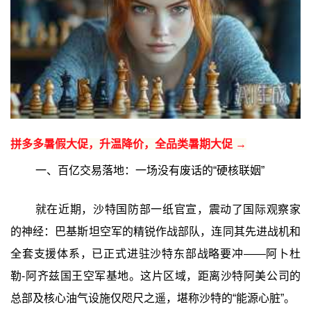
拼多多暑假大促，升温降价，全品类暑期大促 →
一、百亿交易落地：一场没有废话的“硬核联姻”‍
就在近期，沙特国防部一纸官宣，震动了国际观察家
的神经：巴基斯坦空军的精锐作战部队，连同其先进战机和
全套支援体系，已正式进驻沙特东部战略要冲——阿卜杜
勒-阿齐兹国王空军基地。这片区域，距离沙特阿美公司的
总部及核心油气设施仅咫尺之遥，堪称沙特的“能源心脏”。