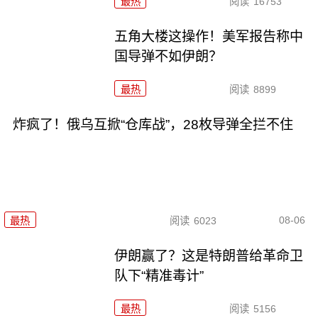
最热
阅读
16753
五角大楼这操作！美军报告称中
国导弹不如伊朗？
最热
阅读
8899
炸疯了！俄乌互掀“仓库战”，28枚导弹全拦不住
08-06
最热
阅读
6023
伊朗赢了？这是特朗普给革命卫
队下“精准毒计”
最热
阅读
5156