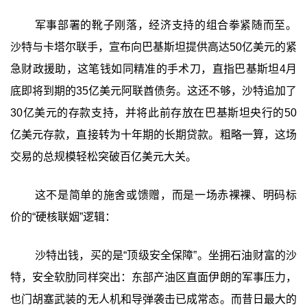
军事部署的靴子刚落，经济支持的组合拳紧随而至。
沙特与卡塔尔联手，宣布向巴基斯坦提供高达50亿美元的紧
急财政援助，这笔钱如同精准的手术刀，直指巴基斯坦4月
底即将到期的35亿美元阿联酋债务。这还不够，沙特追加了
30亿美元的存款支持，并将此前存放在巴基斯坦央行的50
亿美元存款，直接转为十年期的长期贷款。粗略一算，这场
交易的总规模轻松突破百亿美元大关。
这不是简单的施舍或馈赠，而是一场赤裸裸、明码标
价的“硬核联姻”逻辑：
沙特出钱，买的是“顶级安全保障”‍。坐拥石油财富的沙
特，安全软肋同样突出：东部产油区直面伊朗的军事压力，
也门胡塞武装的无人机和导弹袭击已成常态。而昔日最大的