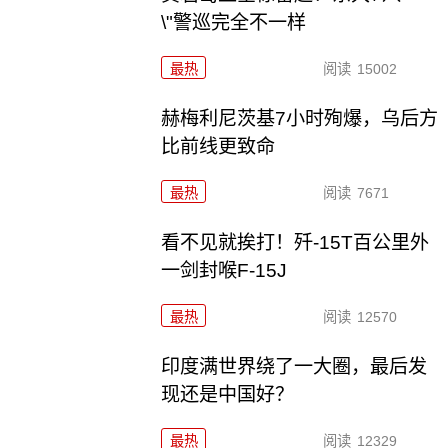
\"警巡完全不一样
最热
阅读
15002
赫梅利尼茨基7小时殉爆，乌后方
比前线更致命
最热
阅读
7671
看不见就挨打！歼-15T百公里外
一剑封喉F-15J
最热
阅读
12570
印度满世界绕了一大圈，最后发
现还是中国好？
最热
阅读
12329