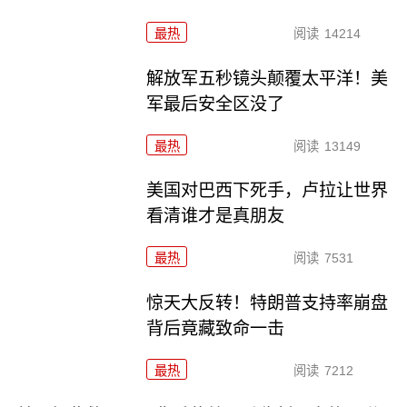
最热
阅读
14214
解放军五秒镜头颠覆太平洋！美
军最后安全区没了
最热
阅读
13149
美国对巴西下死手，卢拉让世界
看清谁才是真朋友
最热
阅读
7531
惊天大反转！特朗普支持率崩盘
背后竟藏致命一击
最热
阅读
7212