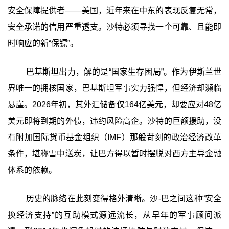
安全保障提供者——美国，近年来在中东的表现反复无常，
安全承诺的信用严重透支。沙特必须寻找一个可靠、且能即
时响应的新“保镖”。
巴基斯坦出力，解的是“国家生存困局”‍。作为伊斯兰世
界唯一的拥核国家，巴基斯坦军事实力强悍，但经济却濒临
悬崖。2026年初，其外汇储备仅164亿美元，却要应对48亿
美元即将到期的外债，违约风险高企。沙特的巨额援助，没
有附加国际货币基金组织（IMF）那般苛刻的政治经济改革
条件，堪称雪中送炭，让巴方得以暂时摆脱对西方主导金融
体系的依赖。
历史的脉络在此刻变得格外清晰。沙-巴之间这种“安全
换经济支持”的互助模式源远流长，从早年的军事顾问派