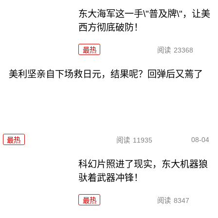
东大海军这一手\"普及牌\"，让美
西方彻底破防！
最热
阅读
23368
美利坚亲自下场救日元，结果呢？回弹后又蔫了
08-04
最热
阅读
11935
科幻片照进了现实，东大机器狼
驮着武器冲锋！
最热
阅读
8347