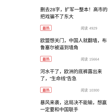
删去28字，扩军一整本！高市的
把戏骗不了东大
最热
阅读
4929
欧盟想关门，中国人就翻墙，布
鲁塞尔被逼到墙角
最热
阅读
15664
河水干了，欧洲的底裤露出来
了，“生命线”告急
最热
阅读
10300
暴风来袭，这局决不能输，想赢
一定要和中国联手