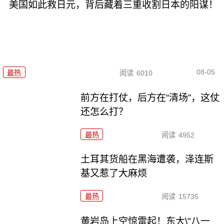
美国如此救日元，背后藏着三重收割日本的阳谋！
08-05
最热
阅读
6010
前方在打仗，后方在“清场”，这仗
还怎么打？
最热
阅读
4952
土耳其货船在黑海遭袭，泽连斯
基又惹了大麻烦
最热
阅读
15735
黄岩岛上空惊雷起！东大\"八一