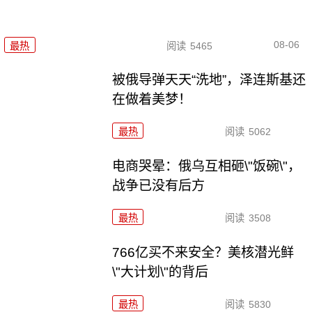
08-06
最热
阅读
5465
被俄导弹天天“洗地”，泽连斯基还
在做着美梦！
最热
阅读
5062
电商哭晕：俄乌互相砸\"饭碗\"，
战争已没有后方
最热
阅读
3508
766亿买不来安全？美核潜光鲜
\"大计划\"的背后
最热
阅读
5830