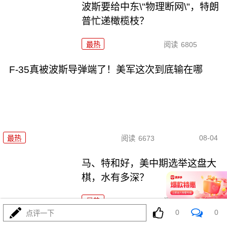
波斯要给中东\"物理断网\"，特朗
普忙递橄榄枝？
最热
阅读
6805
F-35真被波斯导弹端了！美军这次到底输在哪
08-04
最热
阅读
6673
马、特和好，美中期选举这盘大
棋，水有多深？
最热
阅读
6010
0
0
点评一下
特朗普对波斯下狠手，为何在黎