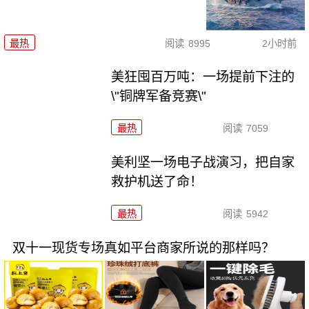
最热
阅读
8995
2小时前
美狂囤百万吨：一场提前下注的
\"铜牌军备竞赛\"
最热
阅读
7059
美利坚一场电子战演习，把自家
救护机送了命！
最热
阅读
5942
双十一现货专场真如平台商家所说的那样吗？