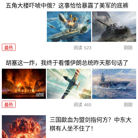
五角大楼吓唬中俄？这事恰恰暴露了美军的底裤
最热
阅读
523
刚刚
胡塞这一炸，我终于看懂伊朗总统昨天那句话了
最热
阅读
465
刚刚
三国歃血为盟剑指何方？中东大
棋有人坐不住了！