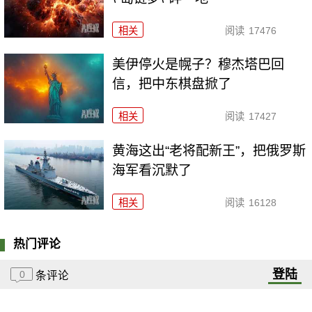
相关
阅读
17476
美伊停火是幌子？穆杰塔巴回
信，把中东棋盘掀了
相关
阅读
17427
黄海这出“老将配新王”，把俄罗斯
海军看沉默了
相关
阅读
16128
热门评论
登陆
0
条评论