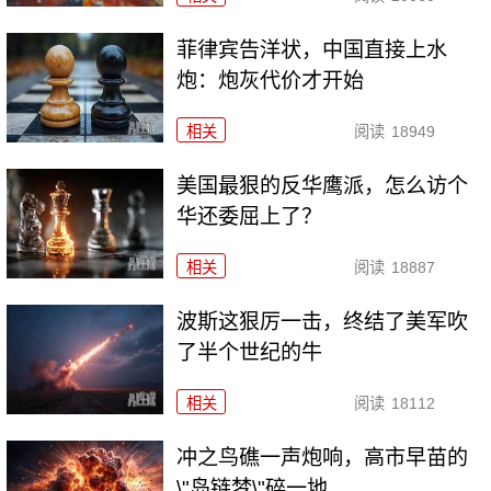
菲律宾告洋状，中国直接上水
炮：炮灰代价才开始
相关
阅读
18949
美国最狠的反华鹰派，怎么访个
华还委屈上了？
相关
阅读
18887
波斯这狠厉一击，终结了美军吹
了半个世纪的牛
相关
阅读
18112
冲之鸟礁一声炮响，高市早苗的
\"岛链梦\"碎一地