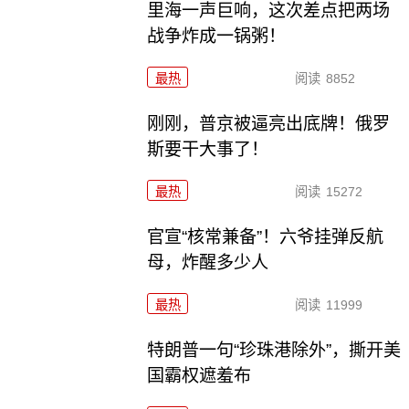
里海一声巨响，这次差点把两场
战争炸成一锅粥！
最热
阅读
8852
刚刚，普京被逼亮出底牌！俄罗
斯要干大事了！
最热
阅读
15272
官宣“核常兼备”！六爷挂弹反航
母，炸醒多少人
最热
阅读
11999
特朗普一句“珍珠港除外”，撕开美
国霸权遮羞布