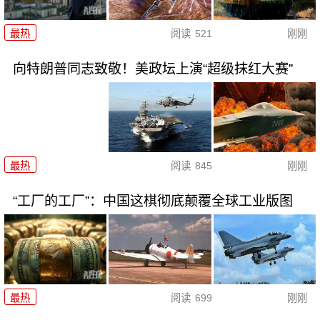
最热
阅读
521
刚刚
向特朗普同志致敬！美政坛上演“超级抹红大赛”
最热
阅读
845
刚刚
“工厂的工厂”：中国这棋彻底颠覆全球工业版图
最热
阅读
699
刚刚