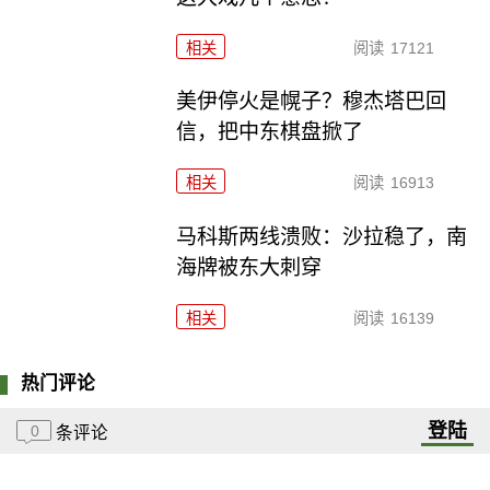
相关
阅读
17121
美伊停火是幌子？穆杰塔巴回
信，把中东棋盘掀了
相关
阅读
16913
马科斯两线溃败：沙拉稳了，南
海牌被东大刺穿
相关
阅读
16139
热门评论
登陆
0
条评论