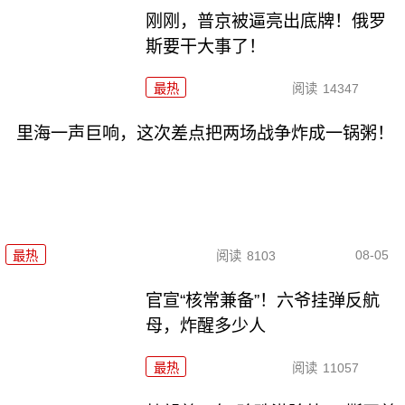
刚刚，普京被逼亮出底牌！俄罗
斯要干大事了！
最热
阅读
14347
里海一声巨响，这次差点把两场战争炸成一锅粥！
08-05
最热
阅读
8103
官宣“核常兼备”！六爷挂弹反航
母，炸醒多少人
最热
阅读
11057