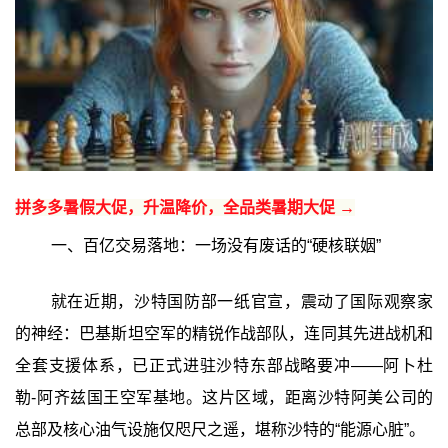
拼多多暑假大促，升温降价，全品类暑期大促 →
一、百亿交易落地：一场没有废话的“硬核联姻”‍
就在近期，沙特国防部一纸官宣，震动了国际观察家
的神经：巴基斯坦空军的精锐作战部队，连同其先进战机和
全套支援体系，已正式进驻沙特东部战略要冲——阿卜杜
勒-阿齐兹国王空军基地。这片区域，距离沙特阿美公司的
总部及核心油气设施仅咫尺之遥，堪称沙特的“能源心脏”。