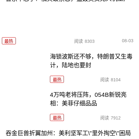
08-03
最热
阅读
8303
海锁波斯还不够，特朗普又生毒
计，陆地也要封
最热
阅读
8104
4万吨老将压阵，054B新锐亮
相：美菲仔细品品
最热
阅读
7912
吞金巨兽折翼加州：美利坚军工\"里外掏空\"困局