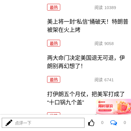
最热
阅读
10389
美上将一封“私信”捅破天！特朗普
被架在火上烤
最热
阅读
9058
两大命门决定美国退无可退，伊
朗别再幻想了！
最热
阅读
6741
打伊朗五个月仗，把美军打成了
“十口锅九个盖”
最热
阅读
5164
0
0
点评一下
特朗普要对伊朗“断气断电”？这豪