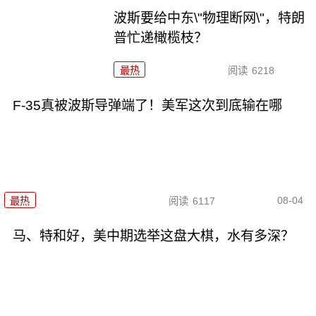
波斯要给中东\"物理断网\"，特朗
普忙递橄榄枝？
最热
阅读
6218
F-35真被波斯导弹端了！美军这次到底输在哪
08-04
最热
阅读
6117
马、特和好，美中期选举这盘大棋，水有多深？