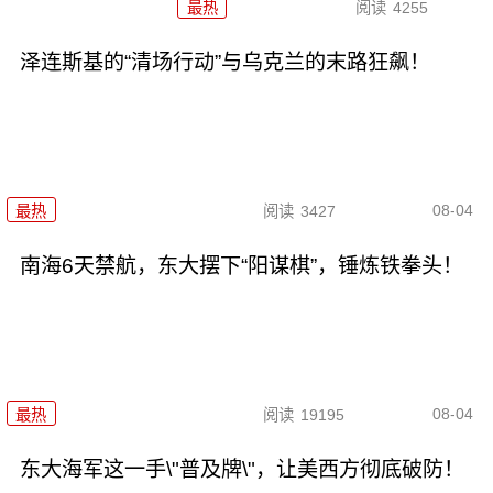
最热
阅读
4255
泽连斯基的“清场行动”与乌克兰的末路狂飙！
08-04
最热
阅读
3427
南海6天禁航，东大摆下“阳谋棋”，锤炼铁拳头！
08-04
最热
阅读
19195
东大海军这一手\"普及牌\"，让美西方彻底破防！