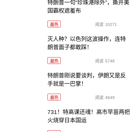
特朗普一句“珍珠港除外”，撕开美
国霸权遮羞布
最热
阅读
10271
灭人种？以色列这波操作，连特
朗普面子都敢踩！
最热
阅读
5748
特朗普刚说要谈判，伊朗又是反
手就是一巴掌！
最热
阅读
4649
731！特高课还魂！高市早苗两把
火烧穿日本国运