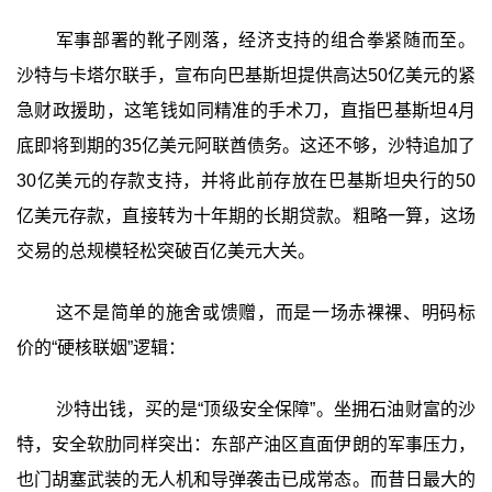
军事部署的靴子刚落，经济支持的组合拳紧随而至。
沙特与卡塔尔联手，宣布向巴基斯坦提供高达50亿美元的紧
急财政援助，这笔钱如同精准的手术刀，直指巴基斯坦4月
底即将到期的35亿美元阿联酋债务。这还不够，沙特追加了
30亿美元的存款支持，并将此前存放在巴基斯坦央行的50
亿美元存款，直接转为十年期的长期贷款。粗略一算，这场
交易的总规模轻松突破百亿美元大关。
这不是简单的施舍或馈赠，而是一场赤裸裸、明码标
价的“硬核联姻”逻辑：
沙特出钱，买的是“顶级安全保障”‍。坐拥石油财富的沙
特，安全软肋同样突出：东部产油区直面伊朗的军事压力，
也门胡塞武装的无人机和导弹袭击已成常态。而昔日最大的