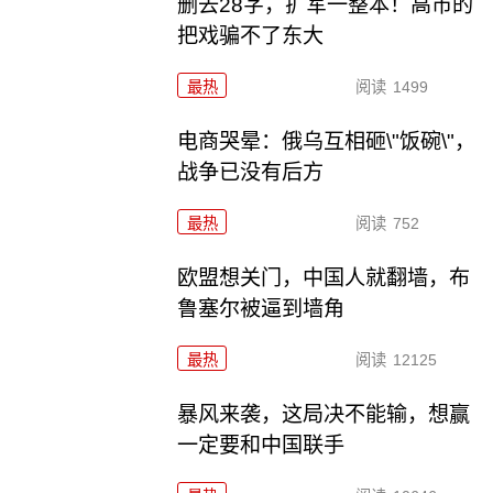
删去28字，扩军一整本！高市的
把戏骗不了东大
最热
阅读
1499
电商哭晕：俄乌互相砸\"饭碗\"，
战争已没有后方
最热
阅读
752
欧盟想关门，中国人就翻墙，布
鲁塞尔被逼到墙角
最热
阅读
12125
暴风来袭，这局决不能输，想赢
一定要和中国联手