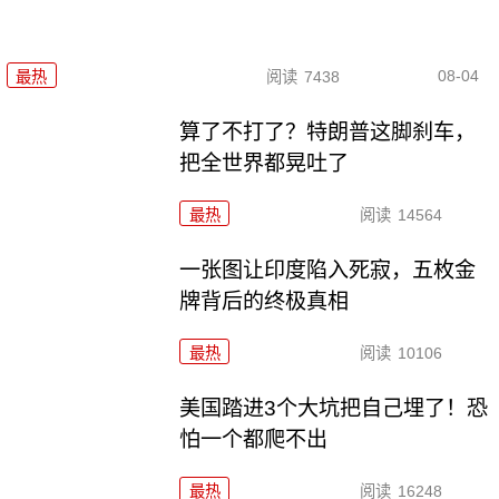
08-04
最热
阅读
7438
算了不打了？特朗普这脚刹车，
把全世界都晃吐了
最热
阅读
14564
一张图让印度陷入死寂，五枚金
牌背后的终极真相
最热
阅读
10106
美国踏进3个大坑把自己埋了！恐
怕一个都爬不出
最热
阅读
16248