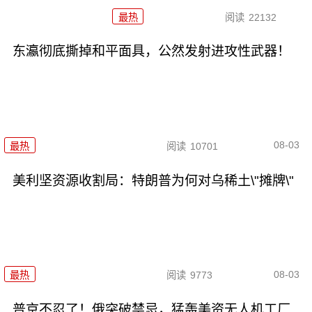
最热
阅读
22132
东瀛彻底撕掉和平面具，公然发射进攻性武器！
08-03
最热
阅读
10701
美利坚资源收割局：特朗普为何对乌稀土\"摊牌\"
08-03
最热
阅读
9773
普京不忍了！俄突破禁忌，猛轰美资无人机工厂