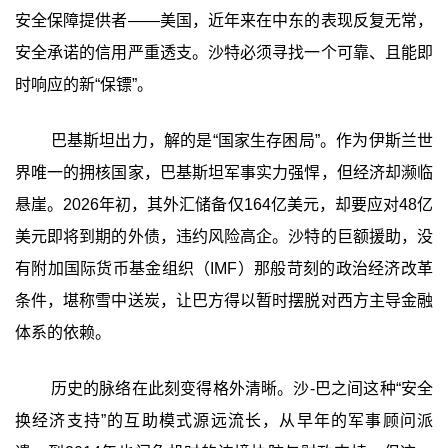
安全保障提供者——美国，近年来在中东的表现反复无常，
安全承诺的信用严重透支。沙特必须寻找一个可靠、且能即
时响应的新“保镖”。
巴基斯坦出力，解的是“国家生存困局”‍。作为伊斯兰世
界唯一的拥核国家，巴基斯坦军事实力强悍，但经济却濒临
悬崖。2026年初，其外汇储备仅164亿美元，却要应对48亿
美元即将到期的外债，违约风险高企。沙特的巨额援助，没
有附加国际货币基金组织（IMF）那般苛刻的政治经济改革
条件，堪称雪中送炭，让巴方得以暂时摆脱对西方主导金融
体系的依赖。
历史的脉络在此刻变得格外清晰。沙-巴之间这种“安全
换经济支持”的互助模式源远流长，从早年的军事顾问派