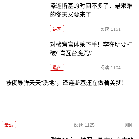
泽连斯基的时间不多了，最艰难
的冬天又要来了
最热
阅读
1151
对检察官体系下手！李在明要打
破\"青瓦台魔咒\"
最热
阅读
1104
被俄导弹天天“洗地”，泽连斯基还在做着美梦！
最热
阅读
1125
刚刚