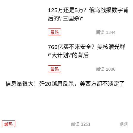
125万还是5万？俄乌战损数字背
后的\"三国杀\"
最热
阅读
1344
766亿买不来安全？美核潜光鲜
\"大计划\"的背后
最热
阅读
2086
信息量很大！歼20越肩反杀，美西方都不淡定了
最热
阅读
1251
刚刚