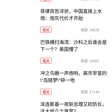
菲律宾告洋状，中国直接上水
炮：炮灰代价才开始
相关
阅读
18626
巴铁横扫海湾：沙科之后谁会是
下一个？美国懵了
相关
阅读
18062
冲之鸟礁一声炮响，高市早苗的
\"岛链梦\"碎一地
相关
阅读
17148
泽连斯基一夜斩总理又砍防长，
这大戏几个意思？