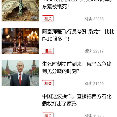
东瀛被锁死！
相关
阅读
22983
阿塞拜疆飞行员夸赞“枭龙”：比比
F-16强多了！
相关
阅读
22917
生死时刻提前到来！俄乌战争终
到见分晓的时刻？
相关
阅读
21990
中国这波操作，直接把西方石化
霸权打出了原形
相关
阅读
19725