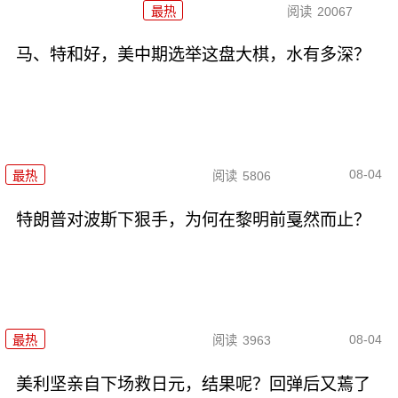
最热
阅读
20067
马、特和好，美中期选举这盘大棋，水有多深？
08-04
最热
阅读
5806
特朗普对波斯下狠手，为何在黎明前戛然而止？
08-04
最热
阅读
3963
美利坚亲自下场救日元，结果呢？回弹后又蔫了