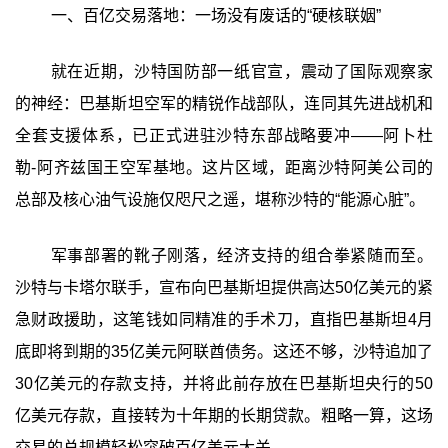
一、百亿交易落地：一场没有废话的“硬核联姻”‍
就在近期，沙特国防部一纸官宣，震动了国际观察家
的神经：巴基斯坦空军的精锐作战部队，连同其先进战机和
全套支援体系，已正式进驻沙特东部战略要冲——阿卜杜
勒-阿齐兹国王空军基地。这片区域，距离沙特阿美公司的
总部及核心油气设施仅咫尺之遥，堪称沙特的“能源心脏”。
军事部署的靴子刚落，经济支持的组合拳紧随而至。
沙特与卡塔尔联手，宣布向巴基斯坦提供高达50亿美元的紧
急财政援助，这笔钱如同精准的手术刀，直指巴基斯坦4月
底即将到期的35亿美元阿联酋债务。这还不够，沙特追加了
30亿美元的存款支持，并将此前存放在巴基斯坦央行的50
亿美元存款，直接转为十年期的长期贷款。粗略一算，这场
交易的总规模轻松突破百亿美元大关。