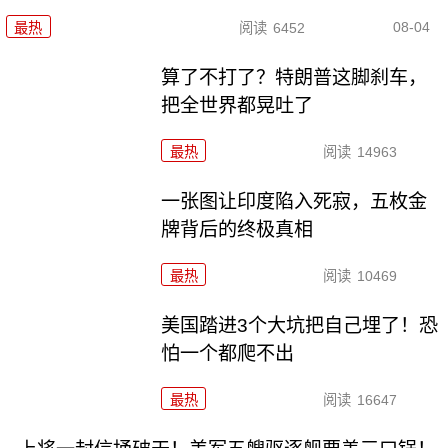
08-04
最热
阅读
6452
算了不打了？特朗普这脚刹车，
把全世界都晃吐了
最热
阅读
14963
一张图让印度陷入死寂，五枚金
牌背后的终极真相
最热
阅读
10469
美国踏进3个大坑把自己埋了！恐
怕一个都爬不出
最热
阅读
16647