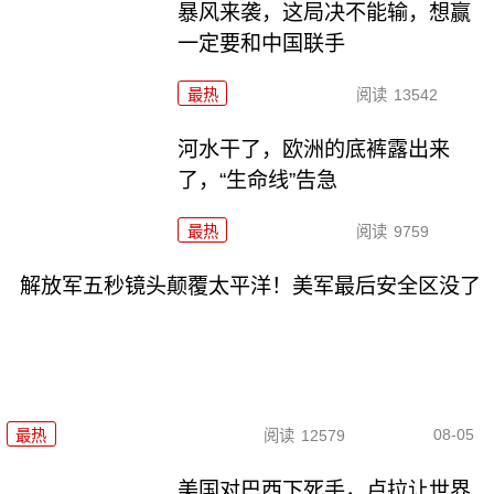
暴风来袭，这局决不能输，想赢
一定要和中国联手
最热
阅读
13542
河水干了，欧洲的底裤露出来
了，“生命线”告急
最热
阅读
9759
解放军五秒镜头颠覆太平洋！美军最后安全区没了
08-05
最热
阅读
12579
美国对巴西下死手，卢拉让世界