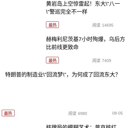
黄岩岛上空惊雷起！东大\"八一
\"警巡完全不一样
最热
阅读
14695
赫梅利尼茨基7小时殉爆，乌后方
比前线更致命
最热
阅读
7409
特朗普的制造业\"回流梦\"，为何成了回流东大？
08-05
最热
阅读
6980
核牌局的模糊艺术：普京核红