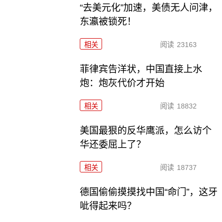
“去美元化”加速，美债无人问津，
东瀛被锁死！
相关
阅读
23163
菲律宾告洋状，中国直接上水
炮：炮灰代价才开始
相关
阅读
18832
美国最狠的反华鹰派，怎么访个
华还委屈上了？
相关
阅读
18737
德国偷偷摸摸找中国“命门”，这牙
呲得起来吗？