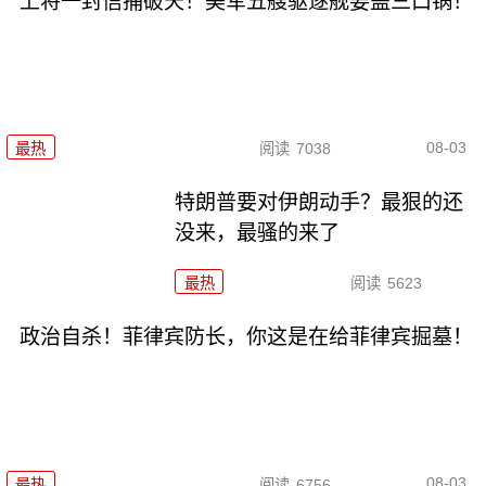
上将一封信捅破天！美军五艘驱逐舰要盖三口锅！
08-03
最热
阅读
7038
特朗普要对伊朗动手？最狠的还
没来，最骚的来了
最热
阅读
5623
政治自杀！菲律宾防长，你这是在给菲律宾掘墓！
08-03
最热
阅读
6756