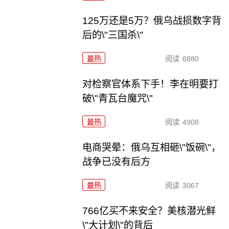
125万还是5万？俄乌战损数字背
后的\"三国杀\"
最热
阅读
6880
对检察官体系下手！李在明要打
破\"青瓦台魔咒\"
最热
阅读
4908
电商哭晕：俄乌互相砸\"饭碗\"，
战争已没有后方
最热
阅读
3067
766亿买不来安全？美核潜光鲜
\"大计划\"的背后