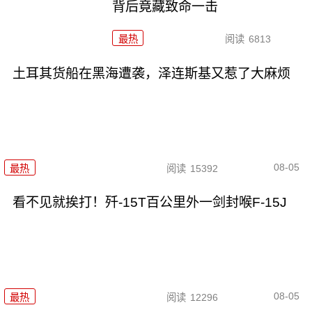
背后竟藏致命一击
最热
阅读
6813
土耳其货船在黑海遭袭，泽连斯基又惹了大麻烦
08-05
最热
阅读
15392
看不见就挨打！歼-15T百公里外一剑封喉F-15J
08-05
最热
阅读
12296