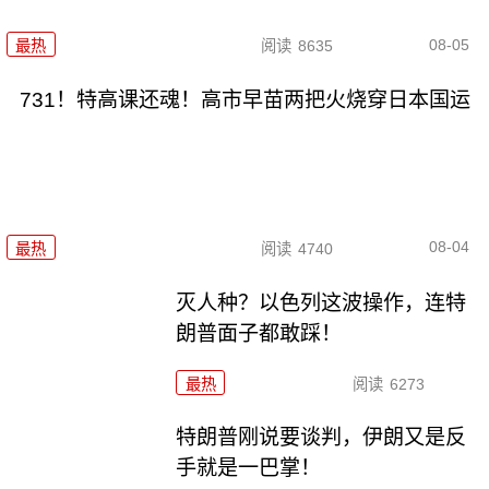
08-05
最热
阅读
8635
731！特高课还魂！高市早苗两把火烧穿日本国运
08-04
最热
阅读
4740
灭人种？以色列这波操作，连特
朗普面子都敢踩！
最热
阅读
6273
特朗普刚说要谈判，伊朗又是反
手就是一巴掌！