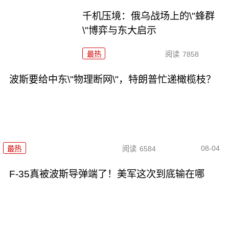
千机压境：俄乌战场上的\"蜂群
\"博弈与东大启示
最热
阅读
7858
波斯要给中东\"物理断网\"，特朗普忙递橄榄枝？
08-04
最热
阅读
6584
F-35真被波斯导弹端了！美军这次到底输在哪