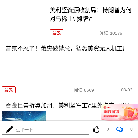
美利坚资源收割局：特朗普为何
对乌稀土\"摊牌\"
最热
阅读
10175
普京不忍了！俄突破禁忌，猛轰美资无人机工厂
08-03
最热
阅读
8669
吞金巨兽折翼加州：美利坚军工\"里外掏空\"困局
0
0
点评一下