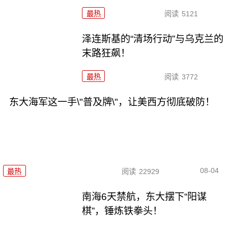
最热
阅读
5121
泽连斯基的“清场行动”与乌克兰的
末路狂飙！
最热
阅读
3772
东大海军这一手\"普及牌\"，让美西方彻底破防！
08-04
最热
阅读
22929
南海6天禁航，东大摆下“阳谋
棋”，锤炼铁拳头！