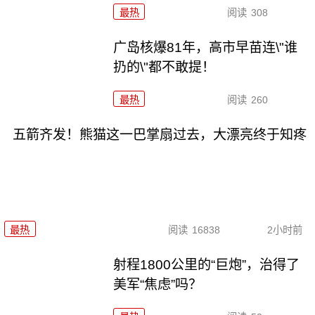
最热
阅读
308
广岛核爆81年，高市早苗连\"谁
扔的\"都不敢提！
最热
阅读
260
五箭齐发！熊猫这一巴掌扇过去，大漂亮终于知疼
最热
阅读
16838
2小时前
射程1800公里的“巨炮”，治得了
美军“焦虑”吗？