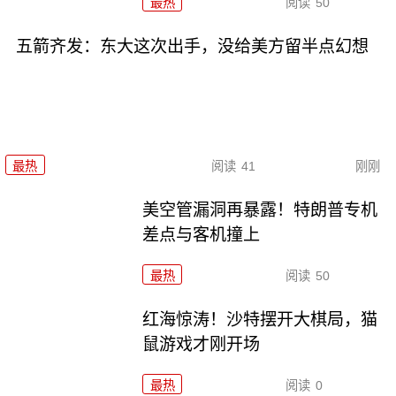
最热
阅读
50
五箭齐发：东大这次出手，没给美方留半点幻想
最热
阅读
41
刚刚
美空管漏洞再暴露！特朗普专机
差点与客机撞上
最热
阅读
50
红海惊涛！沙特摆开大棋局，猫
鼠游戏才刚开场
最热
阅读
0