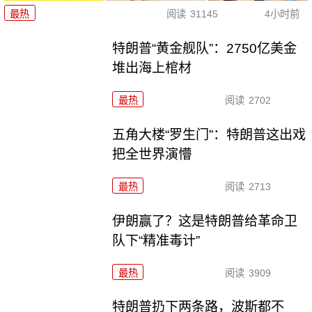
最热
阅读
31145
4小时前
特朗普“黄金舰队”：2750亿美金
堆出海上棺材
最热
阅读
2702
五角大楼“罗生门”：特朗普这出戏
把全世界演懵
最热
阅读
2713
伊朗赢了？这是特朗普给革命卫
队下“精准毒计”
最热
阅读
3909
特朗普扔下两条路，波斯都不