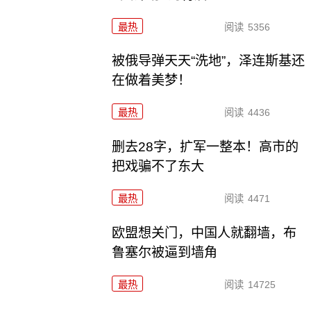
最热
阅读
5356
被俄导弹天天“洗地”，泽连斯基还
在做着美梦！
最热
阅读
4436
删去28字，扩军一整本！高市的
把戏骗不了东大
最热
阅读
4471
欧盟想关门，中国人就翻墙，布
鲁塞尔被逼到墙角
最热
阅读
14725