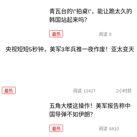
青瓦台的\"拍桌\"，能让跪太久的
韩国站起来吗？
最热
阅读
0
央视短短5秒钟，美军3年兵推一夜作废！亚太变天
最热
阅读
12427
2小时前
五角大楼这操作！美军报告称中
国导弹不如伊朗？
最热
阅读
6810