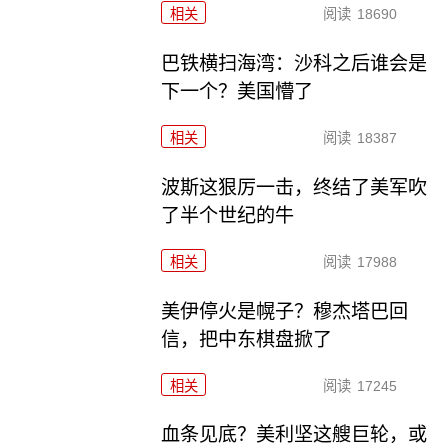
相关
阅读
18690
巴铁横扫海湾：沙科之后谁会是
下一个？美国懵了
相关
阅读
18387
波斯这狠厉一击，终结了美军吹
了半个世纪的牛
相关
阅读
17988
美伊停火是幌子？穆杰塔巴回
信，把中东棋盘掀了
相关
阅读
17245
血条见底？美利坚这艘巨轮，或