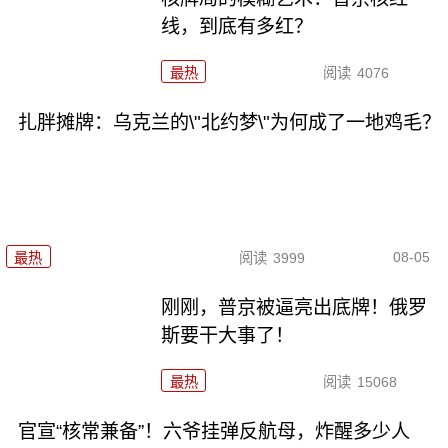
线，到底有多红？
最热
阅读
4076
扎胖摊牌：乌克兰的\"北约梦\"为何成了一地鸡毛？
08-05
最热
阅读
3999
刚刚，普京被逼亮出底牌！俄罗
斯要干大事了！
最热
阅读
15068
官宣“核常兼备”！六爷挂弹反航母，炸醒多少人