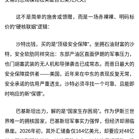
这不是简单的施舍或馈赠，而是一场赤裸裸、明码标
价的“硬核联姻”逻辑：
沙特出钱，买的是“顶级安全保障”‍。坐拥石油财富的沙
特，安全软肋同样突出：东部产油区直面伊朗的军事压力，
也门胡塞武装的无人机和导弹袭击已成常态。而昔日最大的
安全保障提供者——美国，近年来在中东的表现反复无常，
安全承诺的信用严重透支。沙特必须寻找一个可靠、且能即
时响应的新“保镖”。
巴基斯坦出力，解的是“国家生存困局”‍。作为伊斯兰世
界唯一的拥核国家，巴基斯坦军事实力强悍，但经济却濒临
悬崖。2026年初，其外汇储备仅164亿美元，却要应对48亿