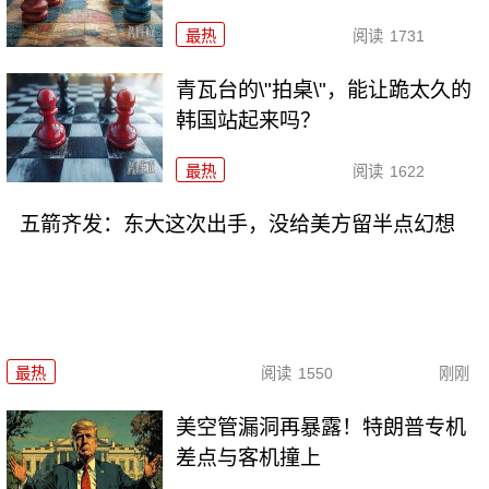
最热
阅读
1731
青瓦台的\"拍桌\"，能让跪太久的
韩国站起来吗？
最热
阅读
1622
五箭齐发：东大这次出手，没给美方留半点幻想
最热
阅读
1550
刚刚
美空管漏洞再暴露！特朗普专机
差点与客机撞上