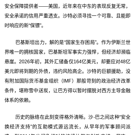
安全保障提供者——美国，近年来在中东的表现反复无常，
安全承诺的信用严重透支。沙特必须寻找一个可靠、且能即
时响应的新“保镖”。
巴基斯坦出力，解的是“国家生存困局”‍。作为伊斯兰世
界唯一的拥核国家，巴基斯坦军事实力强悍，但经济却濒临
悬崖。2026年初，其外汇储备仅164亿美元，却要应对48亿
美元即将到期的外债，违约风险高企。沙特的巨额援助，没
有附加国际货币基金组织（IMF）那般苛刻的政治经济改革
条件，堪称雪中送炭，让巴方得以暂时摆脱对西方主导金融
体系的依赖。
历史的脉络在此刻变得格外清晰。沙-巴之间这种“安全
换经济支持”的互助模式源远流长，从早年的军事顾问派