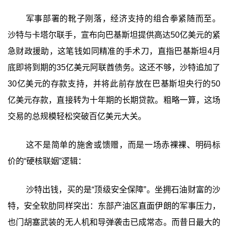
军事部署的靴子刚落，经济支持的组合拳紧随而至。
沙特与卡塔尔联手，宣布向巴基斯坦提供高达50亿美元的紧
急财政援助，这笔钱如同精准的手术刀，直指巴基斯坦4月
底即将到期的35亿美元阿联酋债务。这还不够，沙特追加了
30亿美元的存款支持，并将此前存放在巴基斯坦央行的50
亿美元存款，直接转为十年期的长期贷款。粗略一算，这场
交易的总规模轻松突破百亿美元大关。
这不是简单的施舍或馈赠，而是一场赤裸裸、明码标
价的“硬核联姻”逻辑：
沙特出钱，买的是“顶级安全保障”‍。坐拥石油财富的沙
特，安全软肋同样突出：东部产油区直面伊朗的军事压力，
也门胡塞武装的无人机和导弹袭击已成常态。而昔日最大的