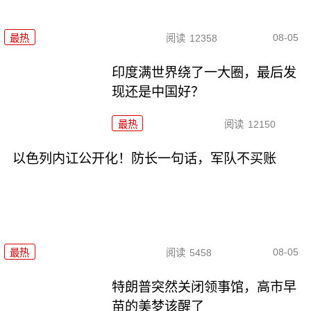
08-05
最热
阅读
12358
印度满世界绕了一大圈，最后发
现还是中国好？
最热
阅读
12150
以色列内讧公开化！防长一句话，军队不买账
08-05
最热
阅读
5458
特朗普突然关闭领事馆，高市早
苗的美梦该醒了