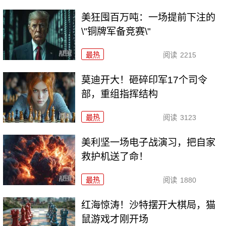
美狂囤百万吨：一场提前下注的
\"铜牌军备竞赛\"
最热
阅读
2215
莫迪开大！砸碎印军17个司令
部，重组指挥结构
最热
阅读
3123
美利坚一场电子战演习，把自家
救护机送了命！
最热
阅读
1880
红海惊涛！沙特摆开大棋局，猫
鼠游戏才刚开场