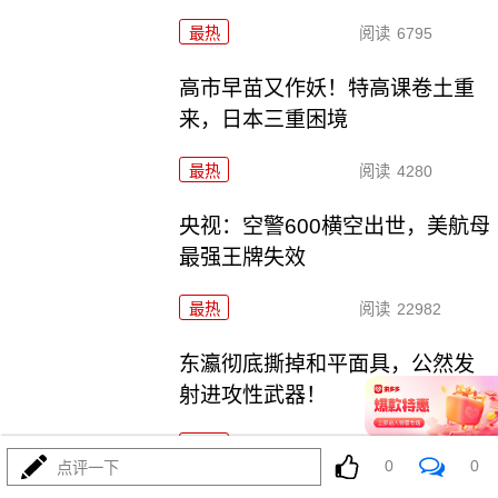
最热
阅读
6795
高市早苗又作妖！特高课卷土重
来，日本三重困境
最热
阅读
4280
央视：空警600横空出世，美航母
最强王牌失效
最热
阅读
22982
东瀛彻底撕掉和平面具，公然发
射进攻性武器！
最热
阅读
11144
0
0
点评一下