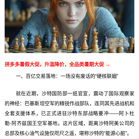
拼多多暑假大促，升温降价，全品类暑期大促 →
一、百亿交易落地：一场没有废话的“硬核联姻”‍
就在近期，沙特国防部一纸官宣，震动了国际观察家
的神经：巴基斯坦空军的精锐作战部队，连同其先进战机和
全套支援体系，已正式进驻沙特东部战略要冲——阿卜杜
勒-阿齐兹国王空军基地。这片区域，距离沙特阿美公司的
总部及核心油气设施仅咫尺之遥，堪称沙特的“能源心脏”。