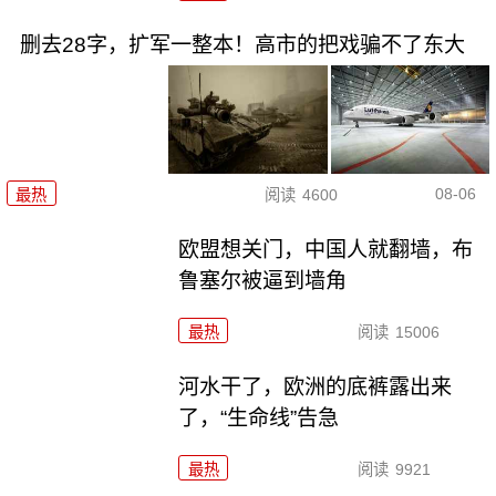
删去28字，扩军一整本！高市的把戏骗不了东大
08-06
最热
阅读
4600
欧盟想关门，中国人就翻墙，布
鲁塞尔被逼到墙角
最热
阅读
15006
河水干了，欧洲的底裤露出来
了，“生命线”告急
最热
阅读
9921