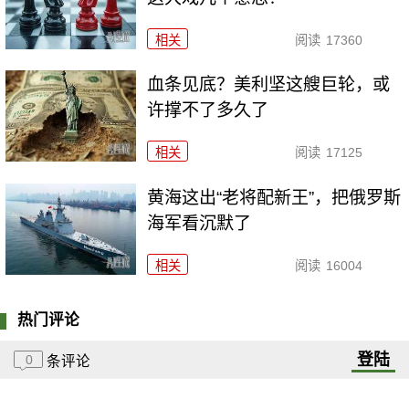
相关
阅读
17360
血条见底？美利坚这艘巨轮，或
许撑不了多久了
相关
阅读
17125
黄海这出“老将配新王”，把俄罗斯
海军看沉默了
相关
阅读
16004
热门评论
登陆
0
条评论