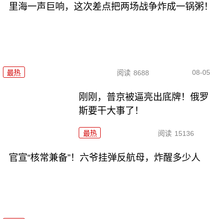
里海一声巨响，这次差点把两场战争炸成一锅粥！
08-05
最热
阅读
8688
刚刚，普京被逼亮出底牌！俄罗
斯要干大事了！
最热
阅读
15136
官宣“核常兼备”！六爷挂弹反航母，炸醒多少人