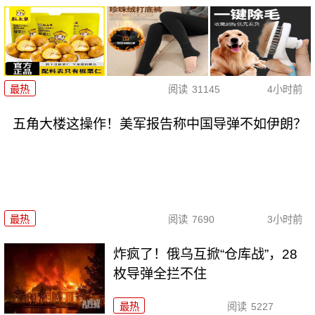
最热
阅读
31145
4小时前
五角大楼这操作！美军报告称中国导弹不如伊朗？
最热
阅读
7690
3小时前
炸疯了！俄乌互掀“仓库战”，28
枚导弹全拦不住
最热
阅读
5227