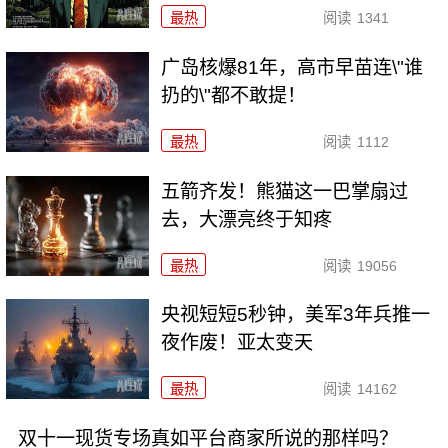
最热
阅读
1341
广岛核爆81年，高市早苗连\"谁
扔的\"都不敢提！
最热
阅读
1112
五箭齐发！熊猫这一巴掌扇过
去，大漂亮终于知疼
最热
阅读
19056
央视短短5秒钟，美军3年兵推一
夜作废！亚太变天
最热
阅读
14162
双十一现货专场真如平台商家所说的那样吗？