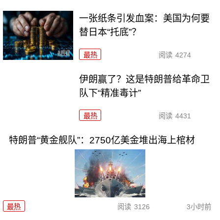
一张纸条引发血案：美国为何要
替日本“托底”？
最热
阅读
4274
伊朗赢了？这是特朗普给革命卫
队下“精准毒计”
最热
阅读
4431
特朗普“黄金舰队”：2750亿美金堆出海上棺材
最热
阅读
3126
3小时前