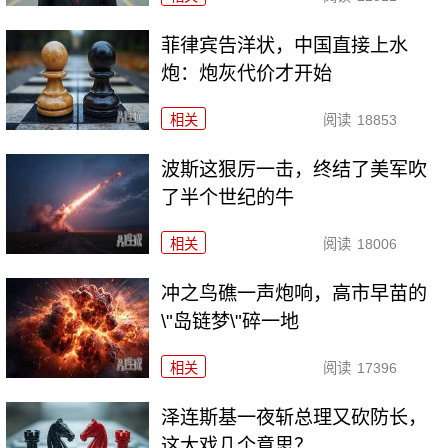
菲律宾告洋状，中国直接上水
炮：炮灰代价才开始
相关
阅读
18853
波斯这狠厉一击，终结了美军吹
了半个世纪的牛
相关
阅读
18006
冲之鸟礁一声炮响，高市早苗的
\"岛链梦\"碎一地
相关
阅读
17396
泽连斯基一夜斩总理又砍防长，
这大戏几个意思？