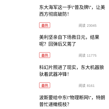
东大海军这一手\"普及牌\"，让美
西方彻底破防！
最热
阅读
23045
美利坚亲自下场救日元，结果
呢？回弹后又蔫了
最热
阅读
11775
科幻片照进了现实，东大机器狼
驮着武器冲锋！
最热
阅读
8161
波斯要给中东\"物理断网\"，特朗
普忙递橄榄枝？