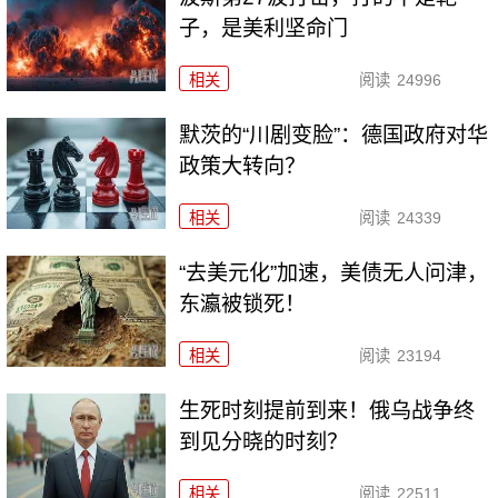
子，是美利坚命门
相关
阅读
24996
默茨的“川剧变脸”：德国政府对华
政策大转向？
相关
阅读
24339
“去美元化”加速，美债无人问津，
东瀛被锁死！
相关
阅读
23194
生死时刻提前到来！俄乌战争终
到见分晓的时刻？
相关
阅读
22511