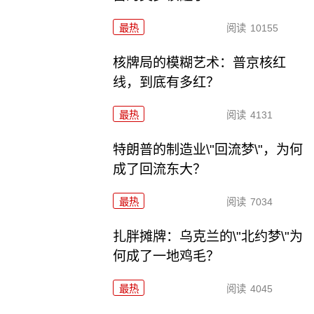
最热
阅读
10155
核牌局的模糊艺术：普京核红
线，到底有多红？
最热
阅读
4131
特朗普的制造业\"回流梦\"，为何
成了回流东大？
最热
阅读
7034
扎胖摊牌：乌克兰的\"北约梦\"为
何成了一地鸡毛？
最热
阅读
4045