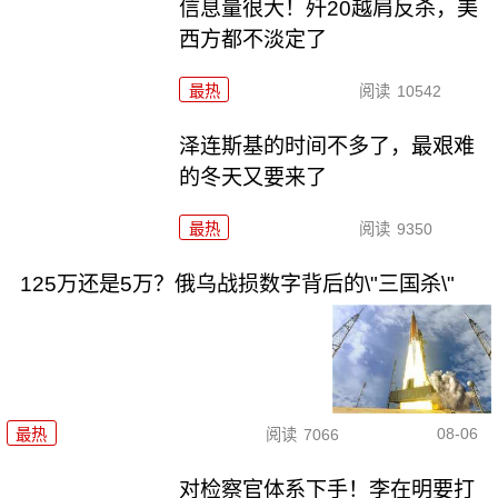
信息量很大！歼20越肩反杀，美
西方都不淡定了
最热
阅读
10542
泽连斯基的时间不多了，最艰难
的冬天又要来了
最热
阅读
9350
125万还是5万？俄乌战损数字背后的\"三国杀\"
08-06
最热
阅读
7066
对检察官体系下手！李在明要打