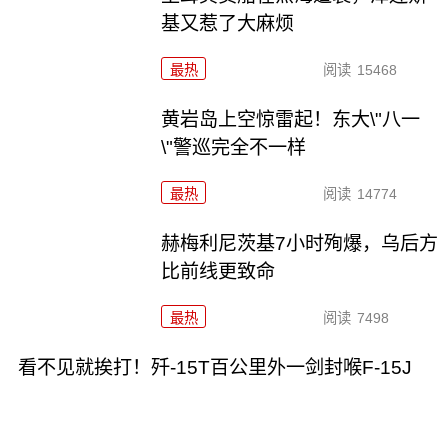
基又惹了大麻烦
最热
阅读
15468
黄岩岛上空惊雷起！东大\"八一
\"警巡完全不一样
最热
阅读
14774
赫梅利尼茨基7小时殉爆，乌后方
比前线更致命
最热
阅读
7498
看不见就挨打！歼-15T百公里外一剑封喉F-15J