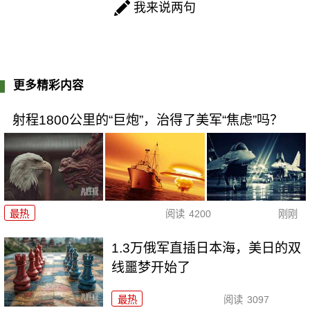
我来说两句
更多精彩内容
射程1800公里的“巨炮”，治得了美军“焦虑”吗？
最热
阅读
4200
刚刚
1.3万俄军直插日本海，美日的双
线噩梦开始了
最热
阅读
3097