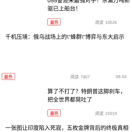
055要迎来最强对手？东瀛万吨新
驱已上船台！
最热
阅读
10526
千机压境：俄乌战场上的\"蜂群\"博弈与东大启示
08-04
最热
阅读
7907
算了不打了？特朗普这脚刹车，
把全世界都晃吐了
最热
阅读
15019
一张图让印度陷入死寂，五枚金牌背后的终极真相