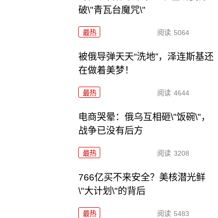
破\"青瓦台魔咒\"
最热
阅读
5064
被俄导弹天天“洗地”，泽连斯基还
在做着美梦！
最热
阅读
4644
电商哭晕：俄乌互相砸\"饭碗\"，
战争已没有后方
最热
阅读
3208
766亿买不来安全？美核潜光鲜
\"大计划\"的背后
最热
阅读
5483