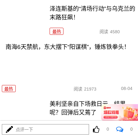
泽连斯基的“清场行动”与乌克兰的
末路狂飙！
最热
阅读
4580
南海6天禁航，东大摆下“阳谋棋”，锤炼铁拳头！
08-04
最热
阅读
21973
美利坚亲自下场救日元，结果
呢？回弹后又蔫了
最热
阅读
12579
0
0
点评一下