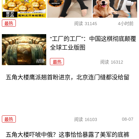
最热
阅读
31145
4小时前
“工厂的工厂”：中国这棋彻底颠覆
全球工业版图
最热
阅读
16312
五角大楼鹰派翘首盼进京，北京连门缝都没给留
08-07
最热
阅读
16103
五角大楼吓唬中俄？这事恰恰暴露了美军的底裤