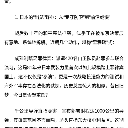
量。
1. 日本的“出笼”野心：从“专守防卫”到“前沿威慑”‍
战后数十年的和平宪法框架，似乎正在被东京决策层
有意地、系统地拆解。近期几个动作，堪称“里程碑”式：
成建制踏足菲律宾：派遣420名自卫队员赴菲参与联合
演习，这是81年来日本武装力量首次以如此规模踏上菲律宾
国土。这不仅仅是“参演”，更是一次战略投送能力的测试和
海外军事存在合法化的试探。历史总是惊人的相似，昔日旧
梦，今日是否想重圆？
千公里导弹直指要害：宣布部署射程达1000公里的导
弹，其覆盖范围不言而喻，矛头直指东大核心利益区。这彻