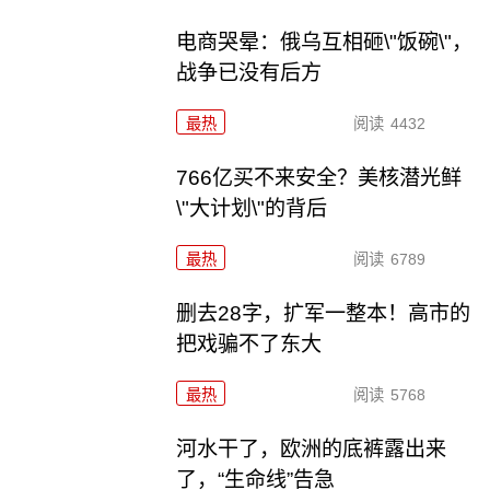
电商哭晕：俄乌互相砸\"饭碗\"，
战争已没有后方
最热
阅读
4432
766亿买不来安全？美核潜光鲜
\"大计划\"的背后
最热
阅读
6789
删去28字，扩军一整本！高市的
把戏骗不了东大
最热
阅读
5768
河水干了，欧洲的底裤露出来
了，“生命线”告急