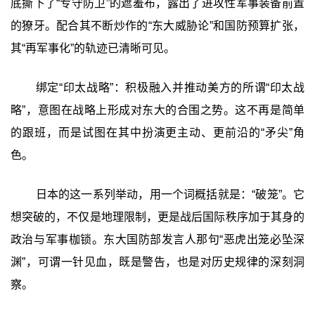
底撕下了“专守防卫”的遮羞布，露出了进攻性军事装备前置
的獠牙。配合其不断炒作的“东大威胁论”和国防预算扩张，
其“再军事化”的轨迹已清晰可见。
绑定“印太战略”‍：积极融入并推动美方的所谓“印太战
略”，意图在战略上形成对东大的合围之势。这不再是简单
的跟班，而是试图在其中扮演更主动、更前沿的“矛尖”角
色。
日本的这一系列举动，用一个词概括就是：‍“破笼”‍。它
想突破的，不仅是地理限制，更是战后国际秩序加于其身的
政治与军事枷锁。东大国防部发言人那句“恶虎出笼必坠深
渊”，可谓一针见血，既是警告，也是对历史规律的深刻洞
察。