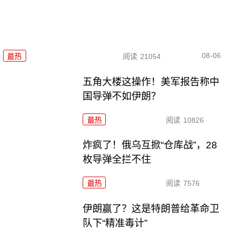
08-06
最热
阅读
21054
五角大楼这操作！美军报告称中
国导弹不如伊朗？
最热
阅读
10826
炸疯了！俄乌互掀“仓库战”，28
枚导弹全拦不住
最热
阅读
7576
伊朗赢了？这是特朗普给革命卫
队下“精准毒计”