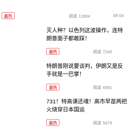
08-04
最热
阅读
11804
灭人种？以色列这波操作，连特
朗普面子都敢踩！
最热
阅读
7240
特朗普刚说要谈判，伊朗又是反
手就是一巴掌！
最热
阅读
6091
731！特高课还魂！高市早苗两把
火烧穿日本国运
最热
阅读
5679