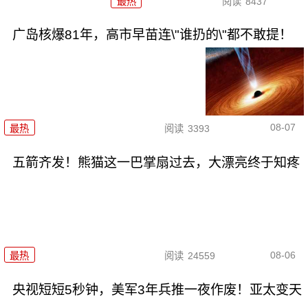
最热
阅读
8437
广岛核爆81年，高市早苗连\"谁扔的\"都不敢提！
08-07
最热
阅读
3393
五箭齐发！熊猫这一巴掌扇过去，大漂亮终于知疼
08-06
最热
阅读
24559
央视短短5秒钟，美军3年兵推一夜作废！亚太变天