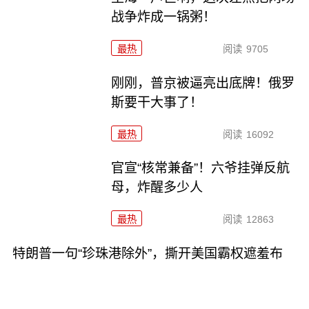
战争炸成一锅粥！
最热
阅读
9705
刚刚，普京被逼亮出底牌！俄罗
斯要干大事了！
最热
阅读
16092
官宣“核常兼备”！六爷挂弹反航
母，炸醒多少人
最热
阅读
12863
特朗普一句“珍珠港除外”，撕开美国霸权遮羞布