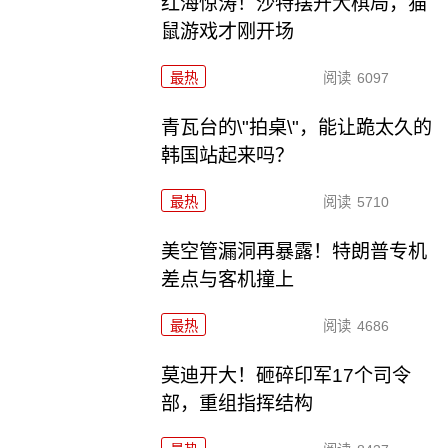
红海惊涛！沙特摆开大棋局，猫
鼠游戏才刚开场
最热
阅读
6097
青瓦台的\"拍桌\"，能让跪太久的
韩国站起来吗？
最热
阅读
5710
美空管漏洞再暴露！特朗普专机
差点与客机撞上
最热
阅读
4686
莫迪开大！砸碎印军17个司令
部，重组指挥结构