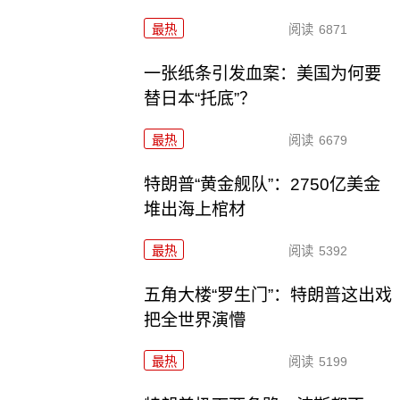
最热
阅读
6871
一张纸条引发血案：美国为何要
替日本“托底”？
最热
阅读
6679
特朗普“黄金舰队”：2750亿美金
堆出海上棺材
最热
阅读
5392
五角大楼“罗生门”：特朗普这出戏
把全世界演懵
最热
阅读
5199