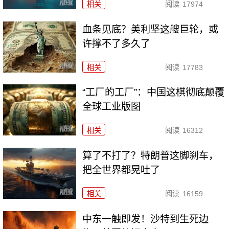
相关
阅读
17974
血条见底？美利坚这艘巨轮，或
许撑不了多久了
相关
阅读
17783
“工厂的工厂”：中国这棋彻底颠覆
全球工业版图
相关
阅读
16312
算了不打了？特朗普这脚刹车，
把全世界都晃吐了
相关
阅读
16159
中东一触即发！沙特到生死边