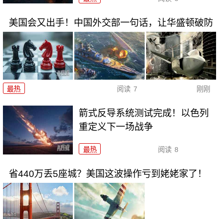
美国会又出手！中国外交部一句话，让华盛顿破防
最热
阅读
7
刚刚
箭式反导系统测试完成！以色列
重定义下一场战争
最热
阅读
8
省440万丢5座城？美国这波操作亏到姥姥家了！