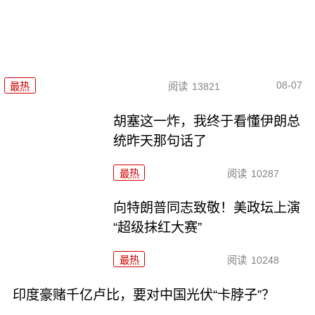
08-07
最热
阅读
13821
胡塞这一炸，我终于看懂伊朗总
统昨天那句话了
最热
阅读
10287
向特朗普同志致敬！美政坛上演
“超级抹红大赛”
最热
阅读
10248
印度豪赌千亿卢比，要对中国光伏“卡脖子”？