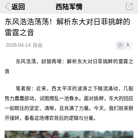
返回
西陆军情
东风浩浩荡荡！解析东大对日菲挑衅的
雷霆之音
小
大
2026-04-14
自由
东风浩荡，豺狼再嚎：解析东大对日菲挑衅的雷霆之
音
笔者按：近来，西太平洋的波涛之下暗流涌动，几股
势力蠢蠢欲动，试图搅乱一池春水。面对挑衅，东大的回应
一如既往的坚定、清晰，且充满了力量。今天，我们就来掰
开揉碎，看看这场博弈背后的逻辑与分量。