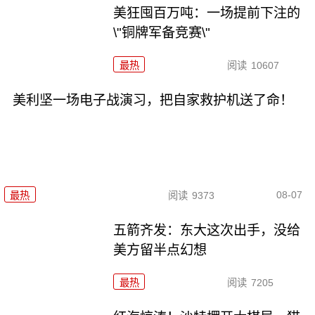
美狂囤百万吨：一场提前下注的
\"铜牌军备竞赛\"
最热
阅读
10607
美利坚一场电子战演习，把自家救护机送了命！
08-07
最热
阅读
9373
五箭齐发：东大这次出手，没给
美方留半点幻想
最热
阅读
7205