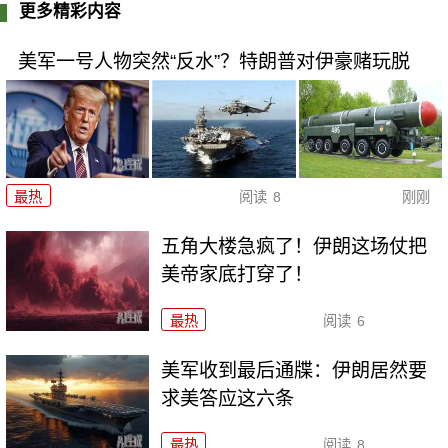
更多精彩内容
美军一号人物突然“反水”？特朗普对伊豪赌玩脱
最热
阅读
8
刚刚
五角大楼急疯了！伊朗这场仗把
美帝家底打穿了！
最热
阅读
6
美军收到最后通牒：伊朗居然要
求美答应这六条
最热
阅读
8