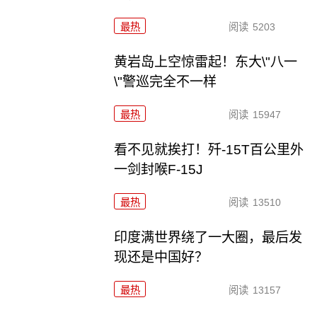
最热
阅读
5203
黄岩岛上空惊雷起！东大\"八一
\"警巡完全不一样
最热
阅读
15947
看不见就挨打！歼-15T百公里外
一剑封喉F-15J
最热
阅读
13510
印度满世界绕了一大圈，最后发
现还是中国好？
最热
阅读
13157