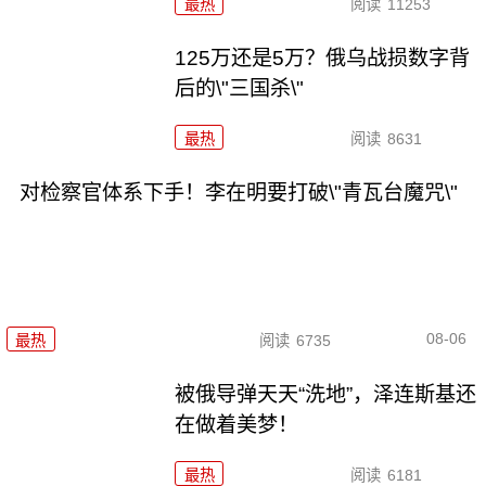
最热
阅读
11253
125万还是5万？俄乌战损数字背
后的\"三国杀\"
最热
阅读
8631
对检察官体系下手！李在明要打破\"青瓦台魔咒\"
08-06
最热
阅读
6735
被俄导弹天天“洗地”，泽连斯基还
在做着美梦！
最热
阅读
6181