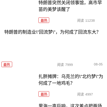
特朗普突然关闭领事馆，高市早
苗的美梦该醒了
最热
阅读
11238
特朗普的制造业\"回流梦\"，为何成了回流东大？
08-05
最热
阅读
7999
扎胖摊牌：乌克兰的\"北约梦\"为
何成了一地鸡毛？
最热
阅读
4997
里海一声巨响，这次差点把两场