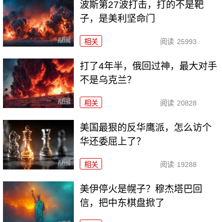
波斯第27波打击，打的不是靶
子，是美利坚命门
相关
阅读
25993
打了4年半，俄回过神，最大对手
不是乌克兰？
相关
阅读
20828
美国最狠的反华鹰派，怎么访个
华还委屈上了？
相关
阅读
19288
美伊停火是幌子？穆杰塔巴回
信，把中东棋盘掀了