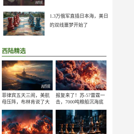
1.3万俄军直插日本海，美日
的双线噩梦开始了
西陆精选
菲律宾五天三闹，美航
报复来了！苏-57雷霆一
母压阵，布林肯说了大
击，7000吨粮船沉海底
实话