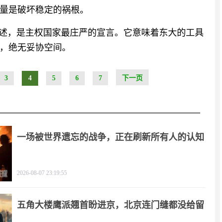
量是破坏稳定的祸根。
表述，是主权国家最庄严的宣言。它意味着东大的工具
，绝无妥协空间。
3
4
5
6
7
下一页
一场被世界遗忘的战争，正在刷新所有人的认知
2026-08-07 23:19:55
五角大楼鹰派翘首盼进京，北京连门缝都没给留