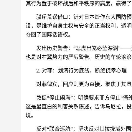
其行为置于破坏战后和平秩序的高度，赢得了
驳斥荒谬借口：针对日本炒作东大国防预
设，是维护自身主权与安全的正当权利，透明
夺回了国际话语权。
发出历史警告：“恶虎出笼必坠深渊”—
也是对右翼势力的严厉警告。历史的车轮滚滚
2. 对菲：划清行为底线，断绝侥幸心理
对菲律宾，回应则更为直接，聚焦于其具
敦促“停止闹海”‍：明确要求菲方停止“
这是最直白的利害关系陈述，告诉马尼拉，投
境。
反对“联合巡航”‍：坚决反对其拉拢域