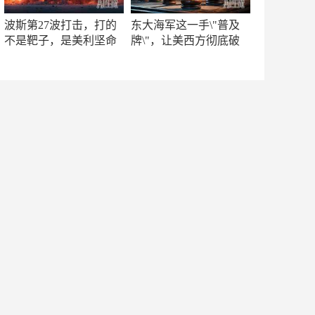
波斯第27波打击，打的
东大海军这一手\"普及
不是靶子，是美利坚命
牌\"，让美西方彻底破
门
防！