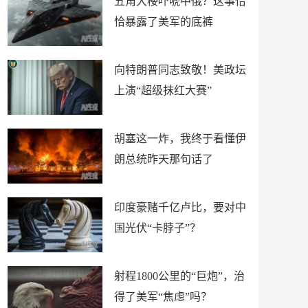
五角大楼吓唬中俄？这事恰
恰暴露了美军的底裤
向特朗普同志致敬！美政坛
上演“超级抹红大赛”
胡塞这一炸，我终于看懂伊
朗总统昨天那句话了
印度豪赌千亿卢比，要对中
国光伏“卡脖子”？
射程1800公里的“巨炮”，治
得了美军“焦虑”吗？