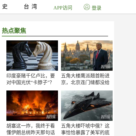
历史
台湾
APP访问
登录
热点聚焦
印度豪赌千亿卢比，要
五角大楼鹰派翘首盼进
对中国光伏“卡脖子”？
京，北京连门缝都没给
留
胡塞这一炸，我终于看
五角大楼吓唬中俄？这
懂伊朗总统昨天那句话
事恰恰暴露了美军的底