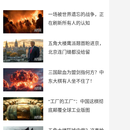
了
裤
一场被世界遗忘的战争，正
在刷新所有人的认知
五角大楼鹰派翘首盼进京，
北京连门缝都没给留
三国歃血为盟剑指何方？中
东大棋有人坐不住了！
“工厂的工厂”：中国这棋彻
底颠覆全球工业版图