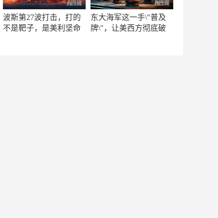
波斯第27波打击，打的
东大海军这一手\"普及
不是靶子，是美利坚命
牌\"，让美西方彻底破
门
防！