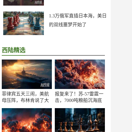
1.3万俄军直插日本海，美日
的双线噩梦开始了
西陆精选
菲律宾五天三闹，美航
报复来了！苏-57雷霆一
母压阵，布林肯说了大
击，7000吨粮船沉海底
实话