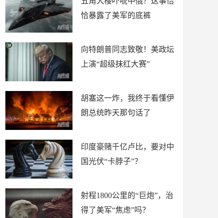
五角大楼吓唬中俄？这事恰
恰暴露了美军的底裤
向特朗普同志致敬！美政坛
上演“超级抹红大赛”
胡塞这一炸，我终于看懂伊
朗总统昨天那句话了
印度豪赌千亿卢比，要对中
国光伏“卡脖子”？
射程1800公里的“巨炮”，治
得了美军“焦虑”吗？