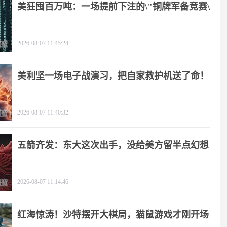
美狂囤百万吨：一场提前下注的\"铜牌军备竞赛\"
2026-08-07 11:45:24
美利坚一场电子战演习，把自家救护机送了命！
2026-08-07 11:40:32
五箭齐发：东大这次出手，没给美方留半点幻想
2026-08-07 11:14:46
红海惊涛！沙特摆开大棋局，猫鼠游戏才刚开场