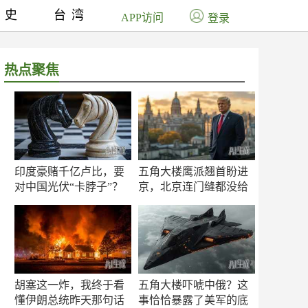
历史
台湾
APP访问
登录
热点聚焦
印度豪赌千亿卢比，要
五角大楼鹰派翘首盼进
对中国光伏“卡脖子”？
京，北京连门缝都没给
留
胡塞这一炸，我终于看
五角大楼吓唬中俄？这
懂伊朗总统昨天那句话
事恰恰暴露了美军的底