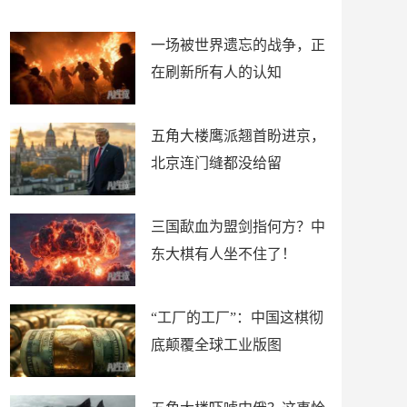
了
裤
一场被世界遗忘的战争，正
在刷新所有人的认知
五角大楼鹰派翘首盼进京，
北京连门缝都没给留
三国歃血为盟剑指何方？中
东大棋有人坐不住了！
“工厂的工厂”：中国这棋彻
底颠覆全球工业版图