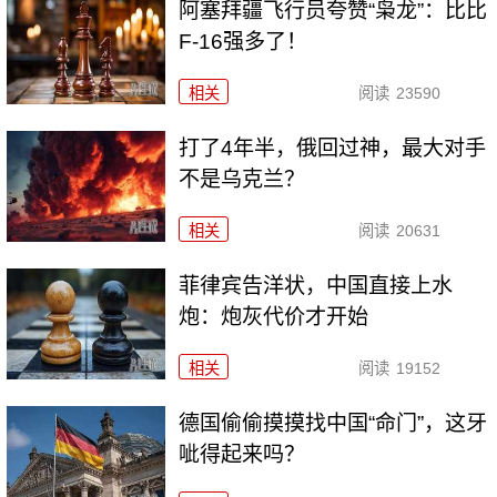
阿塞拜疆飞行员夸赞“枭龙”：比比
F-16强多了！
相关
阅读
23590
打了4年半，俄回过神，最大对手
不是乌克兰？
相关
阅读
20631
菲律宾告洋状，中国直接上水
炮：炮灰代价才开始
相关
阅读
19152
德国偷偷摸摸找中国“命门”，这牙
呲得起来吗？