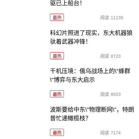
驱已上船台！
最热
阅读
11139
科幻片照进了现实，东大机器狼
驮着武器冲锋！
最热
阅读
8723
千机压境：俄乌战场上的\"蜂群
\"博弈与东大启示
最热
阅读
8503
波斯要给中东\"物理断网\"，特朗
普忙递橄榄枝？
最热
阅读
7174