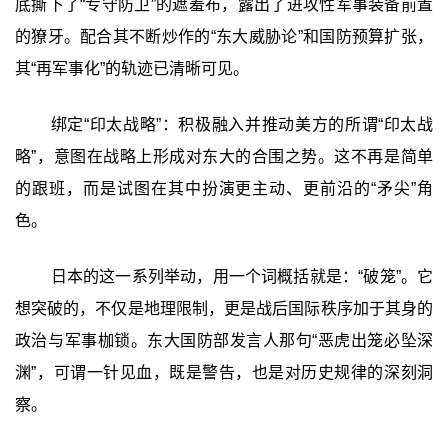
底撕下了“专守防卫”的遮羞布，露出了进攻性军事装备前置
的獠牙。配合其不断炒作的“东大威胁论”和国防预算扩张，
其“再军事化”的轨迹已清晰可见。
绑定“印太战略”‍：积极融入并推动美方的所谓“印太战
略”，意图在战略上形成对东大的合围之势。这不再是简单
的跟班，而是试图在其中扮演更主动、更前沿的“矛尖”角
色。
日本的这一系列举动，用一个词概括就是：‍“破笼”‍。它
想突破的，不仅是地理限制，更是战后国际秩序加于其身的
政治与军事枷锁。东大国防部发言人那句“恶虎出笼必坠深
渊”，可谓一针见血，既是警告，也是对历史规律的深刻洞
察。