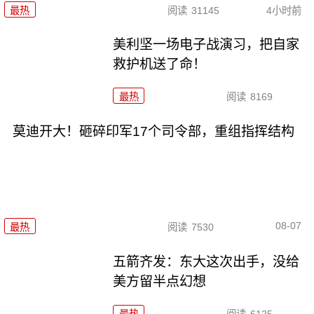
最热
阅读
31145
4小时前
美利坚一场电子战演习，把自家
救护机送了命！
最热
阅读
8169
莫迪开大！砸碎印军17个司令部，重组指挥结构
08-07
最热
阅读
7530
五箭齐发：东大这次出手，没给
美方留半点幻想
最热
阅读
6125