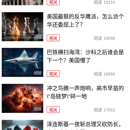
相关
阅读
19116
美国最狠的反华鹰派，怎么访个
华还委屈上了？
相关
阅读
19090
巴铁横扫海湾：沙科之后谁会是
下一个？美国懵了
相关
阅读
18892
冲之鸟礁一声炮响，高市早苗的
\"岛链梦\"碎一地
相关
阅读
17652
泽连斯基一夜斩总理又砍防长，