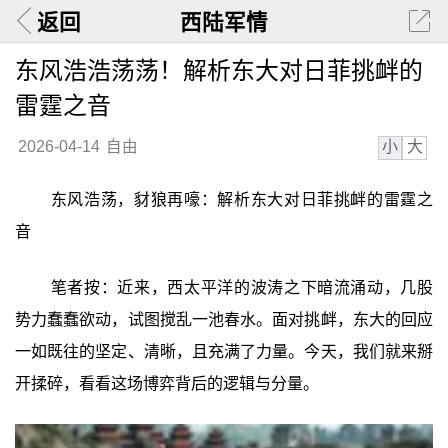
返回
西陆军情
东风浩浩荡荡！解析东大对日菲挑衅的
雷霆之音
小
大
2026-04-14
自由
东风浩荡，豺狼再嚎：解析东大对日菲挑衅的雷霆之
音
笔者按：近来，西太平洋的波涛之下暗流涌动，几股
势力蠢蠢欲动，试图搅乱一池春水。面对挑衅，东大的回应
一如既往的坚定、清晰，且充满了力量。今天，我们就来掰
开揉碎，看看这场博弈背后的逻辑与分量。