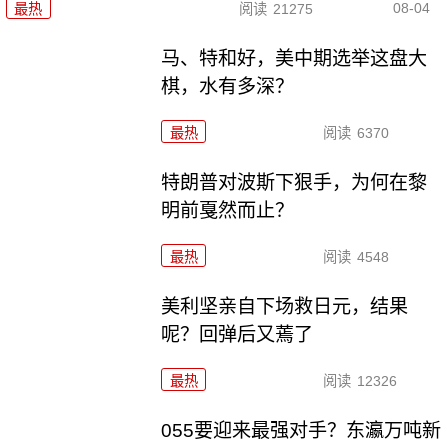
08-04
最热
阅读
21275
马、特和好，美中期选举这盘大
棋，水有多深？
最热
阅读
6370
特朗普对波斯下狠手，为何在黎
明前戛然而止？
最热
阅读
4548
美利坚亲自下场救日元，结果
呢？回弹后又蔫了
最热
阅读
12326
055要迎来最强对手？东瀛万吨新