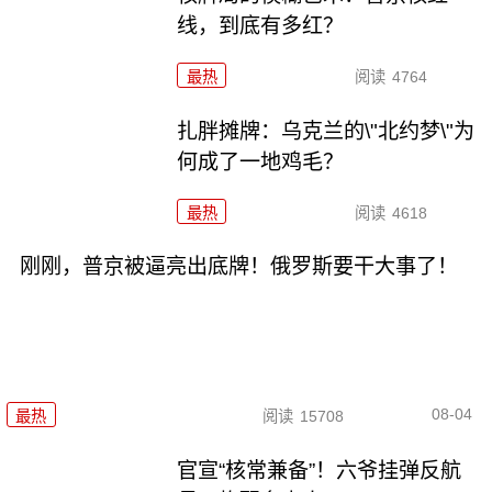
线，到底有多红？
最热
阅读
4764
扎胖摊牌：乌克兰的\"北约梦\"为
何成了一地鸡毛？
最热
阅读
4618
刚刚，普京被逼亮出底牌！俄罗斯要干大事了！
08-04
最热
阅读
15708
官宣“核常兼备”！六爷挂弹反航