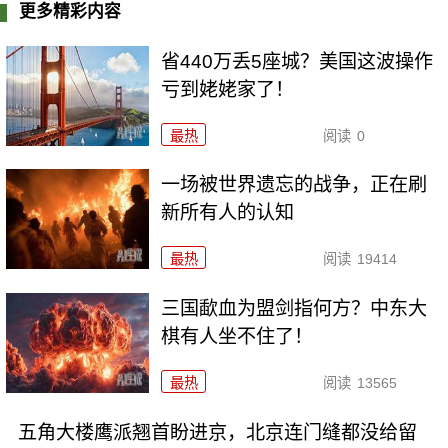
更多精彩内容
省440万丢5座城？美国这波操作
亏到姥姥家了！
最热
阅读
0
一场被世界遗忘的战争，正在刷
新所有人的认知
最热
阅读
19414
三国歃血为盟剑指何方？中东大
棋有人坐不住了！
最热
阅读
13565
五角大楼鹰派翘首盼进京，北京连门缝都没给留