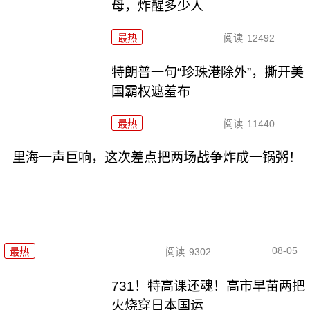
母，炸醒多少人
最热
阅读
12492
特朗普一句“珍珠港除外”，撕开美
国霸权遮羞布
最热
阅读
11440
里海一声巨响，这次差点把两场战争炸成一锅粥！
08-05
最热
阅读
9302
731！特高课还魂！高市早苗两把
火烧穿日本国运