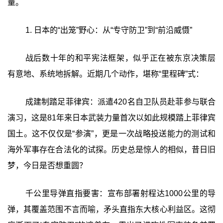
量。
1. 日本的“出笼”野心：从“专守防卫”到“前沿威慑”‍
战后数十年的和平宪法框架，似乎正在被东京决策层
有意地、系统地拆解。近期几个动作，堪称“里程碑”式：
成建制踏足菲律宾：派遣420名自卫队员赴菲参与联合
演习，这是81年来日本武装力量首次以如此规模踏上菲律宾
国土。这不仅仅是“参演”，更是一次战略投送能力的测试和
海外军事存在合法化的试探。历史总是惊人的相似，昔日旧
梦，今日是否想重圆？
千公里导弹直指要害：宣布部署射程达1000公里的导
弹，其覆盖范围不言而喻，矛头直指东大核心利益区。这彻