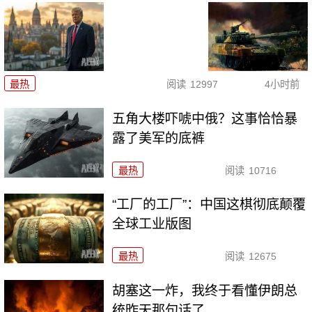
最热
阅读
12997
4小时前
五角大楼吓唬中俄？这事恰恰暴
露了美军的底裤
最热
阅读
10716
“工厂的工厂”：中国这棋彻底颠覆
全球工业版图
最热
阅读
12675
胡塞这一炸，我终于看懂伊朗总
统昨天那句话了