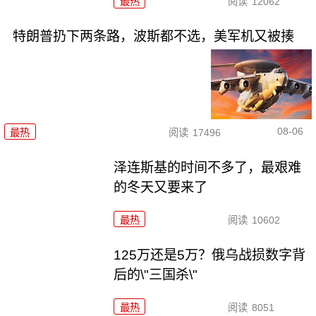
最热
阅读
12062
特朗普扔下两条路，波斯都不选，美军机又被揍
08-06
最热
阅读
17496
泽连斯基的时间不多了，最艰难
的冬天又要来了
最热
阅读
10602
125万还是5万？俄乌战损数字背
后的\"三国杀\"
最热
阅读
8051