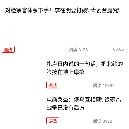
对检察官体系下手！李在明要打破\"青瓦台魔咒\"
08-06
最热
阅读
6158
扎卢日内说的一句话，把北约的
脸按在地上摩擦
最热
阅读
12591
电商哭晕：俄乌互相砸\"饭碗\"，
战争已没有后方
最热
阅读
3992