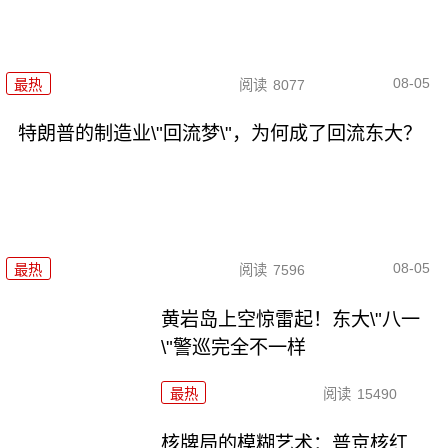
08-05
最热
阅读
8077
特朗普的制造业\"回流梦\"，为何成了回流东大？
08-05
最热
阅读
7596
黄岩岛上空惊雷起！东大\"八一
\"警巡完全不一样
最热
阅读
15490
核牌局的模糊艺术：普京核红