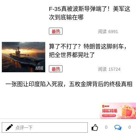
F-35真被波斯导弹端了！美军这
次到底输在哪
最热
阅读
6991
算了不打了？特朗普这脚刹车，
把全世界都晃吐了
最热
阅读
15724
一张图让印度陷入死寂，五枚金牌背后的终极真相
08-03
最热
阅读
10941
0
0
点评一下