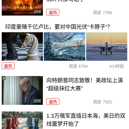
最热
阅读
7786
印度豪赌千亿卢比，要对中国光伏“卡脖子”？
最热
阅读
6764
4小时前
向特朗普同志致敬！美政坛上演
“超级抹红大赛”
最热
阅读
7925
1.3万俄军直插日本海，美日的双
线噩梦开始了