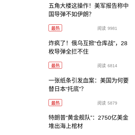
五角大楼这操作！美军报告称中
国导弹不如伊朗？
最热
阅读
9981
炸疯了！俄乌互掀“仓库战”，28
枚导弹全拦不住
最热
阅读
6814
一张纸条引发血案：美国为何要
替日本“托底”？
最热
阅读
5879
特朗普“黄金舰队”：2750亿美金
堆出海上棺材