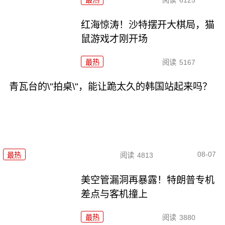
红海惊涛！沙特摆开大棋局，猫
鼠游戏才刚开场
最热
阅读
5167
青瓦台的\"拍桌\"，能让跪太久的韩国站起来吗？
08-07
最热
阅读
4813
美空管漏洞再暴露！特朗普专机
差点与客机撞上
最热
阅读
3880