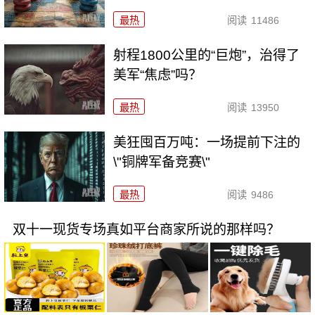
最热
阅读
11486
射程1800公里的“巨炮”，治得了
美军“焦虑”吗？
最热
阅读
13950
美狂囤百万吨：一场提前下注的
\"铜牌军备竞赛\"
最热
阅读
9486
双十一现货专场真如平台商家所说的那样吗？