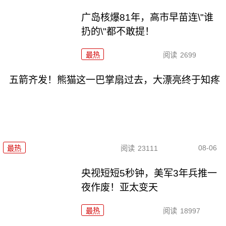
广岛核爆81年，高市早苗连\"谁
扔的\"都不敢提！
最热
阅读
2699
五箭齐发！熊猫这一巴掌扇过去，大漂亮终于知疼
08-06
最热
阅读
23111
央视短短5秒钟，美军3年兵推一
夜作废！亚太变天
最热
阅读
18997