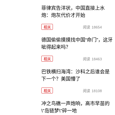
菲律宾告洋状，中国直接上水
炮：炮灰代价才开始
相关
阅读
18654
德国偷偷摸摸找中国“命门”，这牙
呲得起来吗？
相关
阅读
18463
巴铁横扫海湾：沙科之后谁会是
下一个？美国懵了
相关
阅读
18108
冲之鸟礁一声炮响，高市早苗的
\"岛链梦\"碎一地