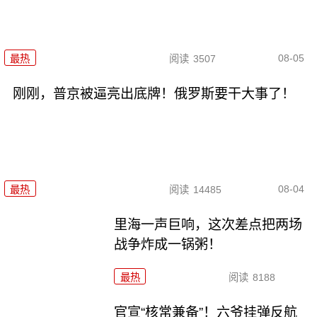
08-05
最热
阅读
3507
刚刚，普京被逼亮出底牌！俄罗斯要干大事了！
08-04
最热
阅读
14485
里海一声巨响，这次差点把两场
战争炸成一锅粥！
最热
阅读
8188
官宣“核常兼备”！六爷挂弹反航