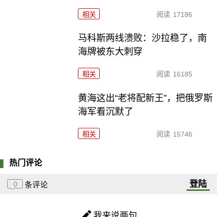
相关
阅读
17186
马科斯两线溃败：沙拉稳了，南
海牌被东大刺穿
相关
阅读
16185
黄海这出“老将配新王”，把俄罗斯
海军看沉默了
相关
阅读
15746
热门评论
登陆
0
条评论
我来说两句