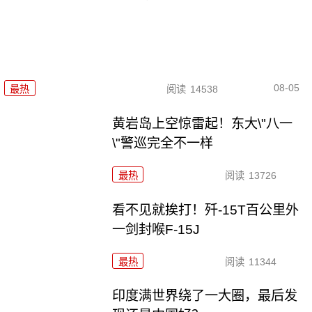
08-05
最热
阅读
14538
黄岩岛上空惊雷起！东大\"八一
\"警巡完全不一样
最热
阅读
13726
看不见就挨打！歼-15T百公里外
一剑封喉F-15J
最热
阅读
11344
印度满世界绕了一大圈，最后发