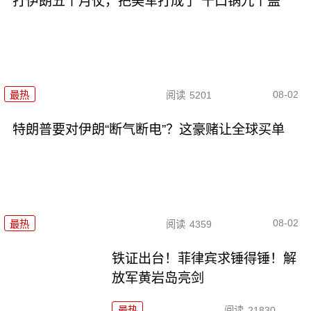
打伊朗五个月仗，把美军打成了“十口锅九个盖”
08-02
最热
阅读
5201
特朗普要对伊朗“断气断电”？这豪赌让全球买单
08-02
最热
阅读
4359
铁证出台！菲律宾求锤得锤！解
放军黄岩岛亮剑
最热
阅读
21830