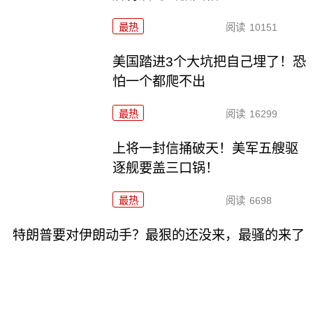
最热
阅读
10151
美国踏进3个大坑把自己埋了！恐
怕一个都爬不出
最热
阅读
16299
上将一封信捅破天！美军五艘驱
逐舰要盖三口锅！
最热
阅读
6698
特朗普要对伊朗动手？最狠的还没来，最骚的来了