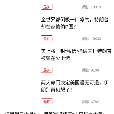
最热
阅读
18919
全世界都倒吸一口凉气，特朗普
却在家偷偷P图？
最热
阅读
10433
美上将一封“私信”捅破天！特朗普
被架在火上烤
最热
阅读
9108
两大命门决定美国退无可退，伊
朗别再幻想了！
最热
阅读
6782