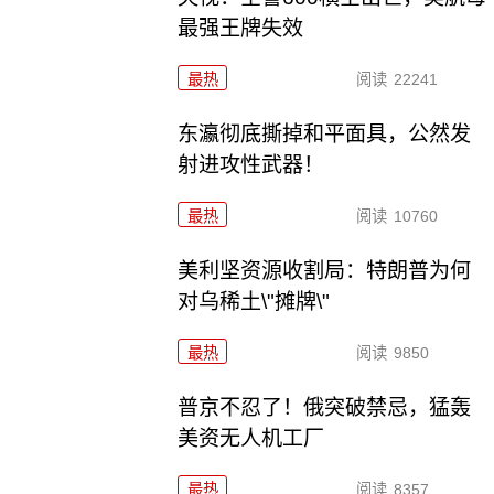
最强王牌失效
最热
阅读
22241
东瀛彻底撕掉和平面具，公然发
射进攻性武器！
最热
阅读
10760
美利坚资源收割局：特朗普为何
对乌稀土\"摊牌\"
最热
阅读
9850
普京不忍了！俄突破禁忌，猛轰
美资无人机工厂
最热
阅读
8357