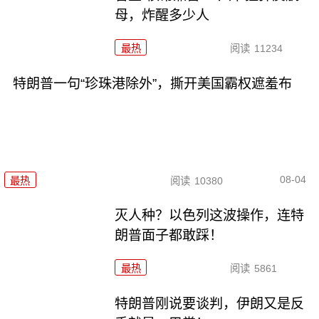
母，炸醒多少人
最热
阅读
11234
特朗普一句“珍珠港除外”，撕开美国霸权遮羞布
08-04
最热
阅读
10380
灭人种？以色列这波操作，连特
朗普面子都敢踩！
最热
阅读
5861
特朗普刚说要谈判，伊朗又是反