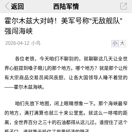
返回
西陆军情
霍尔木兹大对峙！美军号称“无敌舰队”
强闯海峡
小
大
2026-04-12
小鸟
各位老铁，今天咱们不聊别的，就聊聊这几天让全世
界心脏提到嗓子眼儿的那个地方。哪个地方？就是那个让所
有大宗商品交易员闻风丧胆、让各大国领导人睡不着觉的
——霍尔木兹海峡。
咱们先放下地图，闭上眼睛想象一下。那个海峡最窄
的地方，满打满算也就三十来公里宽。就这么一哆嗦的距
离，全世界百分之三十的石油都得从这儿过。谁捏住了这个
瓶子口，谁就等于掐住了世界经济的脖子。