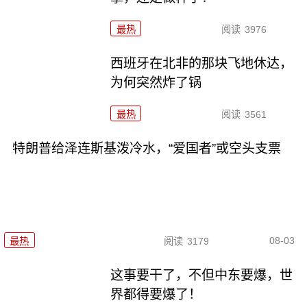
最热
阅读
3976
西班牙在北非的那块飞地休达，
为何突然炸了锅
最热
阅读
3561
特朗普给泽连斯基泼冷水，“爱国者”或空头支票
08-03
最热
阅读
3179
这事要干了，不但中东要爆，世
界都得要爆了！