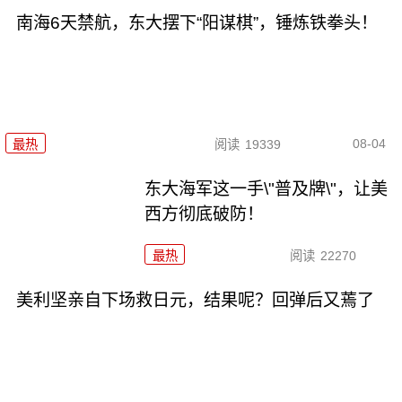
南海6天禁航，东大摆下“阳谋棋”，锤炼铁拳头！
08-04
最热
阅读
19339
东大海军这一手\"普及牌\"，让美
西方彻底破防！
最热
阅读
22270
美利坚亲自下场救日元，结果呢？回弹后又蔫了