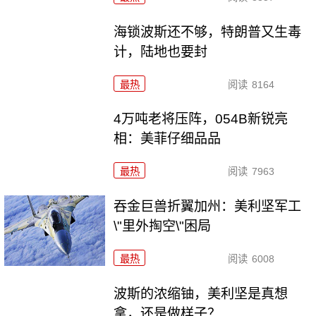
海锁波斯还不够，特朗普又生毒
计，陆地也要封
最热
阅读
8164
4万吨老将压阵，054B新锐亮
相：美菲仔细品品
最热
阅读
7963
吞金巨兽折翼加州：美利坚军工
\"里外掏空\"困局
最热
阅读
6008
波斯的浓缩铀，美利坚是真想
拿，还是做样子？