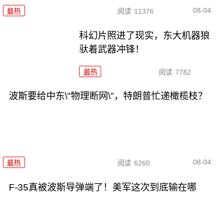
08-04
最热
阅读
11376
科幻片照进了现实，东大机器狼
驮着武器冲锋！
最热
阅读
7782
波斯要给中东\"物理断网\"，特朗普忙递橄榄枝？
08-04
最热
阅读
6260
F-35真被波斯导弹端了！美军这次到底输在哪