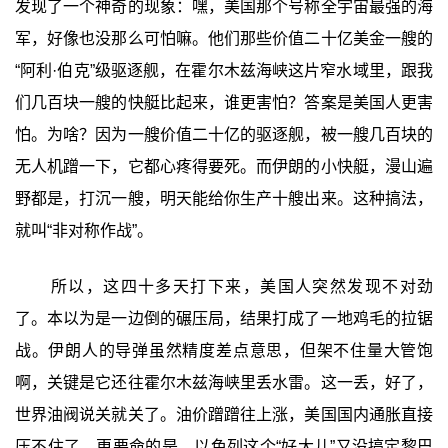
发现了一个神奇的现象：嘿，美国那个号称全宇宙最强的海
军，好像也没那么可怕嘛。他们那些价值二十亿美金一艘的
“阿利·伯克”级驱逐舰，在霍尔木兹海峡这片窄水域里，跟我
们几百块一艘的快艇比起来，谁更害怕？答案是美国人更害
怕。为啥？因为一艘价值二十亿的驱逐舰，被一艘几百块的
无人机蹭一下，它都心疼得要死。而伊朗的小快艇，漫山遍
野都是，打沉一艘，明天能给你生产十艘出来。这种搞法，
就叫“非对称作战”。
所以，这四十多天打下来，美国人突然发现不对劲
了。本以为是一边倒的碾压局，结果打成了一地鸡毛的拉锯
战。伊朗人的导弹虽然精度差点意思，但架不住量大管饱
啊，关键是它还往霍尔木兹海峡里丢水雷。这一丢，好了，
世界油阀说关就关了。油价蹭蹭往上涨，美国国内通胀直接
压不住了。更要命的是，以色列这个“好大儿”又没搞定黎巴