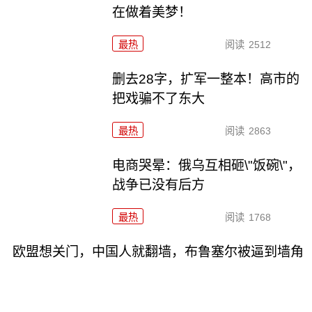
在做着美梦！
最热
阅读
2512
删去28字，扩军一整本！高市的
把戏骗不了东大
最热
阅读
2863
电商哭晕：俄乌互相砸\"饭碗\"，
战争已没有后方
最热
阅读
1768
欧盟想关门，中国人就翻墙，布鲁塞尔被逼到墙角