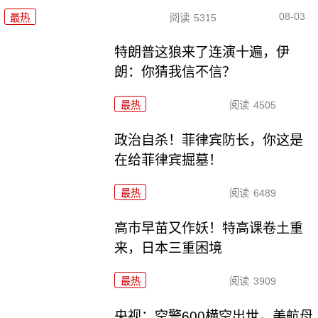
08-03
最热
阅读
5315
特朗普这狼来了连演十遍，伊
朗：你猜我信不信？
最热
阅读
4505
政治自杀！菲律宾防长，你这是
在给菲律宾掘墓！
最热
阅读
6489
高市早苗又作妖！特高课卷土重
来，日本三重困境
最热
阅读
3909
央视：空警600横空出世，美航母