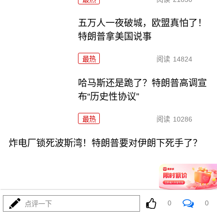
五万人一夜破城，欧盟真怕了！
特朗普拿美国说事
最热
阅读
14824
哈马斯还是跪了？特朗普高调宣
布“历史性协议”
最热
阅读
10286
炸电厂锁死波斯湾！特朗普要对伊朗下死手了？
0
0
点评一下
08-01
最热
阅读
8893