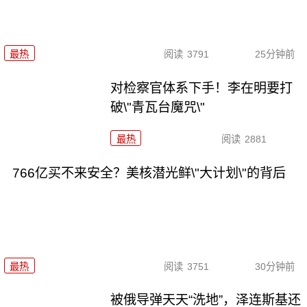
最热
阅读
3791
25分钟前
对检察官体系下手！李在明要打
破\"青瓦台魔咒\"
最热
阅读
2881
766亿买不来安全？美核潜光鲜\"大计划\"的背后
最热
阅读
3751
30分钟前
被俄导弹天天“洗地”，泽连斯基还