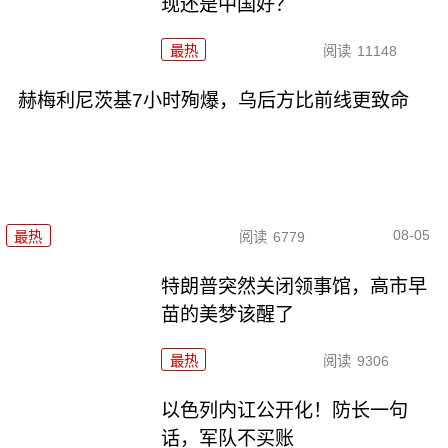
现还是中国好？
最热
阅读
11148
赫梅利尼茨基7小时殉爆，乌后方比前线更致命
08-05
最热
阅读
6779
特朗普突然关闭领事馆，高市早
苗的美梦该醒了
最热
阅读
9306
以色列内讧公开化！防长一句
话，军队不买账