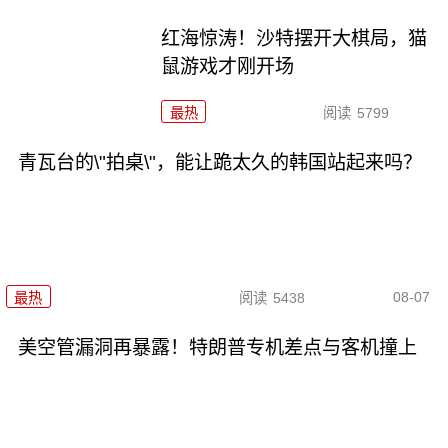
红海惊涛！沙特摆开大棋局，猫
鼠游戏才刚开场
最热
阅读
5799
青瓦台的\"拍桌\"，能让跪太久的韩国站起来吗？
08-07
最热
阅读
5438
美空管漏洞再暴露！特朗普专机差点与客机撞上