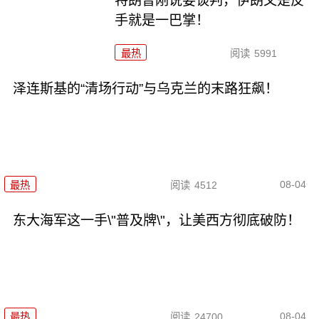
特朗普刚说要谈判，伊朗又是反
手就是一巴掌！
最热
阅读
5991
泽连斯基的“清场行动”与乌克兰的末路狂飙！
08-04
最热
阅读
4512
东大海军这一手\"普及牌\"，让美西方彻底破防！
08-04
最热
阅读
24700