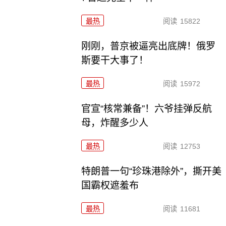
最热
阅读
15822
刚刚，普京被逼亮出底牌！俄罗
斯要干大事了！
最热
阅读
15972
官宣“核常兼备”！六爷挂弹反航
母，炸醒多少人
最热
阅读
12753
特朗普一句“珍珠港除外”，撕开美
国霸权遮羞布
最热
阅读
11681