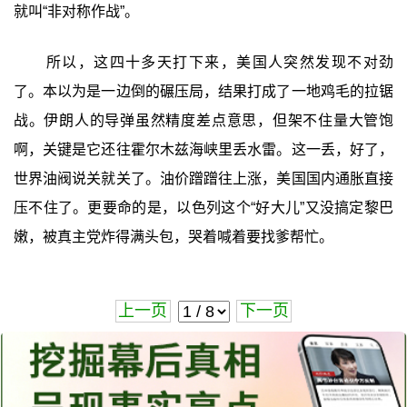
就叫“非对称作战”。
所以，这四十多天打下来，美国人突然发现不对劲
了。本以为是一边倒的碾压局，结果打成了一地鸡毛的拉锯
战。伊朗人的导弹虽然精度差点意思，但架不住量大管饱
啊，关键是它还往霍尔木兹海峡里丢水雷。这一丢，好了，
世界油阀说关就关了。油价蹭蹭往上涨，美国国内通胀直接
压不住了。更要命的是，以色列这个“好大儿”又没搞定黎巴
嫩，被真主党炸得满头包，哭着喊着要找爹帮忙。
上一页
下一页