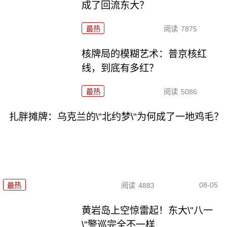
成了回流东大？
最热
阅读
7875
核牌局的模糊艺术：普京核红
线，到底有多红？
最热
阅读
5086
扎胖摊牌：乌克兰的\"北约梦\"为何成了一地鸡毛？
08-05
最热
阅读
4883
黄岩岛上空惊雷起！东大\"八一
\"警巡完全不一样