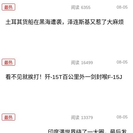
08-05
最热
阅读
6355
土耳其货船在黑海遭袭，泽连斯基又惹了大麻烦
08-05
最热
阅读
16499
看不见就挨打！歼-15T百公里外一剑封喉F-15J
08-05
最热
阅读
13379
印度满世界绕了一大圈，最后发