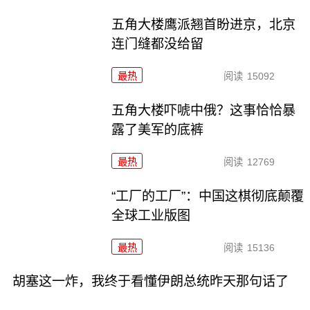
五角大楼鹰派翘首盼进京，北京
连门缝都没给留
最热
阅读
15092
五角大楼吓唬中俄？这事恰恰暴
露了美军的底裤
最热
阅读
12769
“工厂的工厂”：中国这棋彻底颠覆
全球工业版图
最热
阅读
15136
胡塞这一炸，我终于看懂伊朗总统昨天那句话了