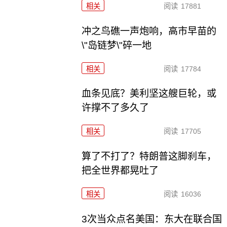
相关
阅读
17881
冲之鸟礁一声炮响，高市早苗的
\"岛链梦\"碎一地
相关
阅读
17784
血条见底？美利坚这艘巨轮，或
许撑不了多久了
相关
阅读
17705
算了不打了？特朗普这脚刹车，
把全世界都晃吐了
相关
阅读
16036
3次当众点名美国：东大在联合国