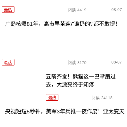
08-07
最热
阅读
4419
广岛核爆81年，高市早苗连\"谁扔的\"都不敢提！
08-07
最热
阅读
3170
五箭齐发！熊猫这一巴掌扇过
去，大漂亮终于知疼
最热
阅读
24118
央视短短5秒钟，美军3年兵推一夜作废！亚太变天