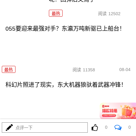
最热
阅读
12502
055要迎来最强对手？东瀛万吨新驱已上船台！
08-04
最热
阅读
11358
科幻片照进了现实，东大机器狼驮着武器冲锋！
08-04
最热
阅读
8883
0
0
点评一下