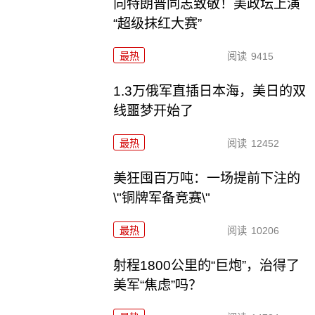
向特朗普同志致敬！美政坛上演
“超级抹红大赛”
最热
阅读
9415
1.3万俄军直插日本海，美日的双
线噩梦开始了
最热
阅读
12452
美狂囤百万吨：一场提前下注的
\"铜牌军备竞赛\"
最热
阅读
10206
射程1800公里的“巨炮”，治得了
美军“焦虑”吗？