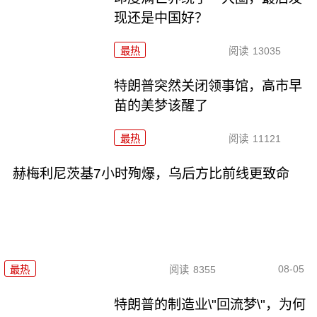
现还是中国好？
最热
阅读
13035
特朗普突然关闭领事馆，高市早
苗的美梦该醒了
最热
阅读
11121
赫梅利尼茨基7小时殉爆，乌后方比前线更致命
08-05
最热
阅读
8355
特朗普的制造业\"回流梦\"，为何