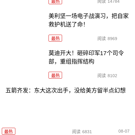
最热
阅读
14784
美利坚一场电子战演习，把自家
救护机送了命！
最热
阅读
8969
莫迪开大！砸碎印军17个司令
部，重组指挥结构
最热
阅读
8102
五箭齐发：东大这次出手，没给美方留半点幻想
08-07
最热
阅读
6831