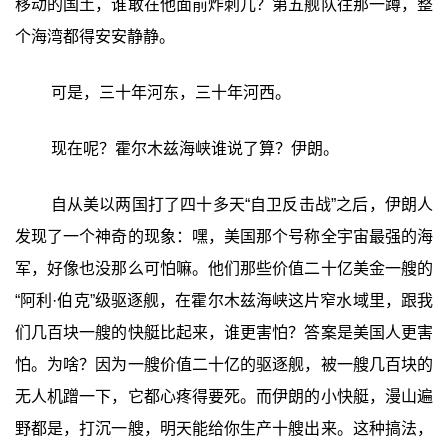
移动的国土，谁敢在他面前炸刺儿？第五舰队往那一蹲，整
个海湾都得安安静静。
可是，三十年河东，三十年河西。
现在呢？霍尔木兹海峡谁说了算？伊朗。
自从美以两国打了四十多天“自卫反击战”之后，伊朗人
发现了一个神奇的现象：嘿，美国那个号称全宇宙最强的海
军，好像也没那么可怕嘛。他们那些价值二十亿美金一艘的
“阿利·伯克”级驱逐舰，在霍尔木兹海峡这片窄水域里，跟我
们几百块一艘的快艇比起来，谁更害怕？答案是美国人更害
怕。为啥？因为一艘价值二十亿的驱逐舰，被一艘几百块的
无人机蹭一下，它都心疼得要死。而伊朗的小快艇，漫山遍
野都是，打沉一艘，明天能给你生产十艘出来。这种搞法，