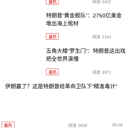
最热
阅读
6422
特朗普“黄金舰队”：2750亿美金
堆出海上棺材
最热
阅读
5164
五角大楼“罗生门”：特朗普这出戏
把全世界演懵
最热
阅读
4971
伊朗赢了？这是特朗普给革命卫队下“精准毒计”
08-06
最热
阅读
6608