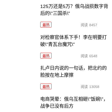
125万还是5万？俄乌战损数字背
后的\"三国杀\"
最热
阅读
8457
对检察官体系下手！李在明要打
破\"青瓦台魔咒\"
最热
阅读
6548
扎卢日内说的一句话，把北约的
脸按在地上摩擦
最热
阅读
13058
电商哭晕：俄乌互相砸\"饭碗\"，
战争已没有后方