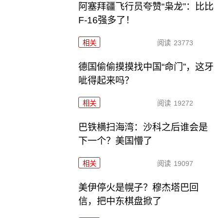
阿塞拜疆飞行员夸赞“枭龙”：比比
F-16强多了！
相关
阅读
23773
德国偷偷摸摸找中国“命门”，这牙
呲得起来吗？
相关
阅读
19272
巴铁横扫海湾：沙科之后谁会是
下一个？美国懵了
相关
阅读
19097
美伊停火是幌子？穆杰塔巴回
信，把中东棋盘掀了