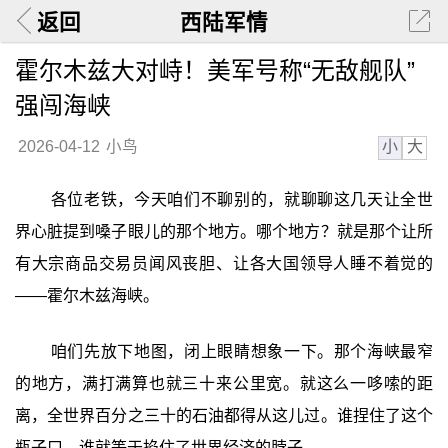
返回
西陆军情
霍尔木兹大对峙！美军号称“无敌舰队”
强闯海峡
小
大
2026-04-12
小鸟
各位老铁，今天咱们不聊别的，就聊聊这几天让全世
界心脏提到嗓子眼儿的那个地方。哪个地方？就是那个让所
有大宗商品交易员闻风丧胆、让各大国领导人睡不着觉的
——霍尔木兹海峡。
咱们先放下地图，闭上眼睛想象一下。那个海峡最窄
的地方，满打满算也就三十来公里宽。就这么一哆嗦的距
离，全世界百分之三十的石油都得从这儿过。谁捏住了这个
瓶子口，谁就等于掐住了世界经济的脖子。