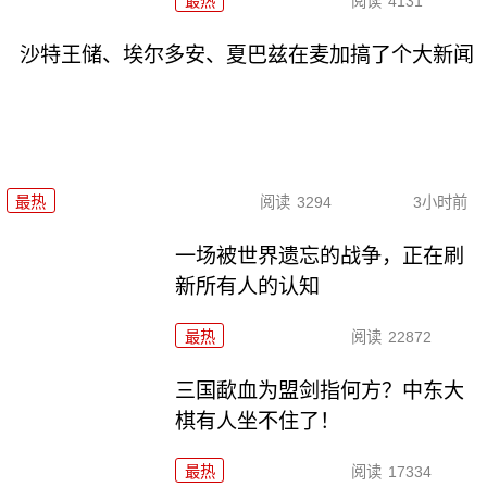
最热
阅读
4131
沙特王储、埃尔多安、夏巴兹在麦加搞了个大新闻
最热
阅读
3294
3小时前
一场被世界遗忘的战争，正在刷
新所有人的认知
最热
阅读
22872
三国歃血为盟剑指何方？中东大
棋有人坐不住了！
最热
阅读
17334