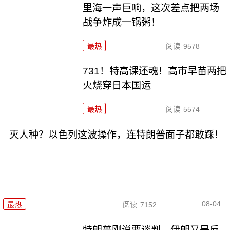
里海一声巨响，这次差点把两场
战争炸成一锅粥！
最热
阅读
9578
731！特高课还魂！高市早苗两把
火烧穿日本国运
最热
阅读
5574
灭人种？以色列这波操作，连特朗普面子都敢踩！
08-04
最热
阅读
7152