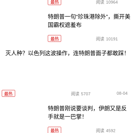
最热
阅读
10964
特朗普一句“珍珠港除外”，撕开美
国霸权遮羞布
最热
阅读
10191
灭人种？以色列这波操作，连特朗普面子都敢踩！
08-04
最热
阅读
5707
特朗普刚说要谈判，伊朗又是反
手就是一巴掌！
最热
阅读
4592