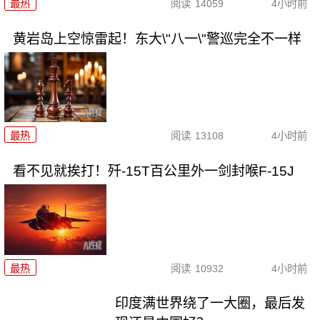
最热
阅读
14059
4小时前
黄岩岛上空惊雷起！东大\"八一\"警巡完全不一样
最热
阅读
13108
4小时前
看不见就挨打！歼-15T百公里外一剑封喉F-15J
最热
阅读
10932
4小时前
印度满世界绕了一大圈，最后发