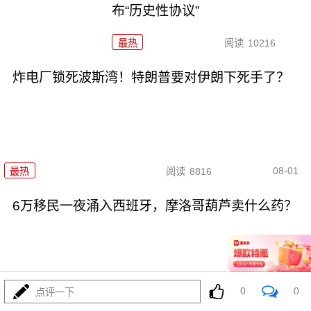
布“历史性协议”
最热
阅读
10216
炸电厂锁死波斯湾！特朗普要对伊朗下死手了？
08-01
最热
阅读
8816
6万移民一夜涌入西班牙，摩洛哥葫芦卖什么药？
0
0
点评一下
08-01
最热
阅读
7573