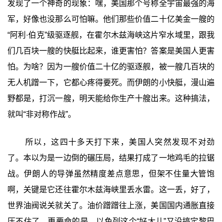
发现了一个神奇的现象：嘿，美国那个号称全宇宙最强的海
军，好像也没那么可怕嘛。他们那些价值二十亿美金一艘的
“阿利·伯克”级驱逐舰，在霍尔木兹海峡这片窄水域里，跟我
们几百块一艘的快艇比起来，谁更害怕？答案是美国人更害
怕。为啥？因为一艘价值二十亿的驱逐舰，被一艘几百块的
无人机蹭一下，它都心疼得要死。而伊朗的小快艇，漫山遍
野都是，打沉一艘，明天能给你生产十艘出来。这种搞法，
就叫“非对称作战”。
所以，这四十多天打下来，美国人突然发现不对劲
了。本以为是一边倒的碾压局，结果打成了一地鸡毛的拉锯
战。伊朗人的导弹虽然精度差点意思，但架不住量大管饱
啊，关键是它还往霍尔木兹海峡里丢水雷。这一丢，好了，
世界油阀说关就关了。油价蹭蹭往上涨，美国国内通胀直接
压不住了。更要命的是，以色列这个“好大儿”又没搞定黎巴