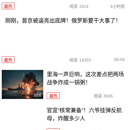
最热
阅读
3314
4小时前
刚刚，普京被逼亮出底牌！俄罗斯要干大事了！
08-04
最热
阅读
14253
里海一声巨响，这次差点把两场
战争炸成一锅粥！
最热
阅读
8065
官宣“核常兼备”！六爷挂弹反航
母，炸醒多少人