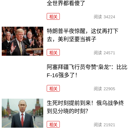
全世界都看傻了
相关
阅读
34224
特朗普半夜惊醒，这仗再打下
去，美利坚要当裤子
相关
阅读
24571
阿塞拜疆飞行员夸赞“枭龙”：比比
F-16强多了！
相关
阅读
22905
生死时刻提前到来！俄乌战争终
到见分晓的时刻？
相关
阅读
21921