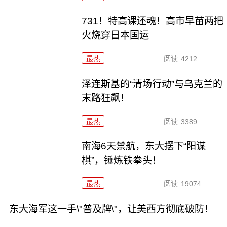
731！特高课还魂！高市早苗两把
火烧穿日本国运
最热
阅读
4212
泽连斯基的“清场行动”与乌克兰的
末路狂飙！
最热
阅读
3389
南海6天禁航，东大摆下“阳谋
棋”，锤炼铁拳头！
最热
阅读
19074
东大海军这一手\"普及牌\"，让美西方彻底破防！