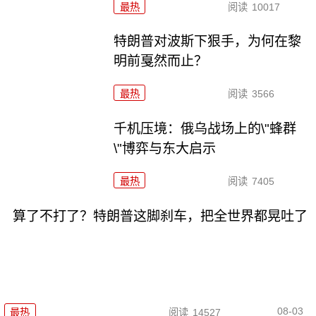
最热
阅读
10017
特朗普对波斯下狠手，为何在黎
明前戛然而止？
最热
阅读
3566
千机压境：俄乌战场上的\"蜂群
\"博弈与东大启示
最热
阅读
7405
算了不打了？特朗普这脚刹车，把全世界都晃吐了
08-03
最热
阅读
14527