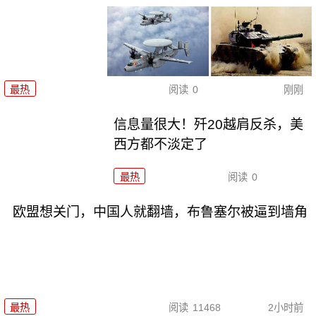
最热
阅读
0
刚刚
信息量很大！歼20越肩反杀，美
西方都不淡定了
最热
阅读
0
欧盟想关门，中国人就翻墙，布鲁塞尔被逼到墙角
最热
阅读
11468
2小时前