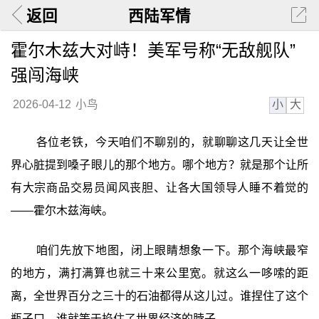
返回
西陆军情
霍尔木兹大对峙！美军号称“无敌舰队”
强闯海峡
小
大
2026-04-12
小鸟
各位老铁，今天咱们不聊别的，就聊聊这几天让全世
界心脏提到嗓子眼儿的那个地方。哪个地方？就是那个让所
有大宗商品交易员闻风丧胆、让各大国领导人睡不着觉的
——霍尔木兹海峡。
咱们先放下地图，闭上眼睛想象一下。那个海峡最窄
的地方，满打满算也就三十来公里宽。就这么一哆嗦的距
离，全世界百分之三十的石油都得从这儿过。谁捏住了这个
瓶子口，谁就等于掐住了世界经济的脖子。