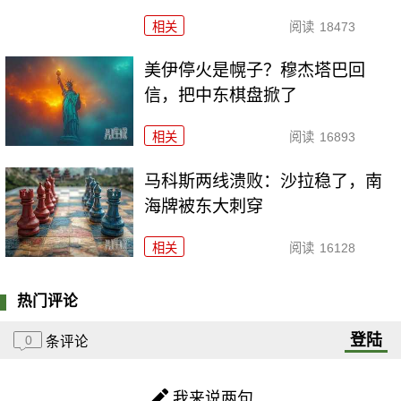
相关
阅读
18473
美伊停火是幌子？穆杰塔巴回
信，把中东棋盘掀了
相关
阅读
16893
马科斯两线溃败：沙拉稳了，南
海牌被东大刺穿
相关
阅读
16128
热门评论
登陆
0
条评论
我来说两句