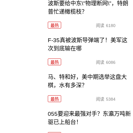
波斯要给中东\"物理断网\"，特朗
普忙递橄榄枝？
最热
阅读
6180
F-35真被波斯导弹端了！美军这
次到底输在哪
最热
阅读
6086
马、特和好，美中期选举这盘大
棋，水有多深？
最热
阅读
5384
055要迎来最强对手？东瀛万吨新
驱已上船台！