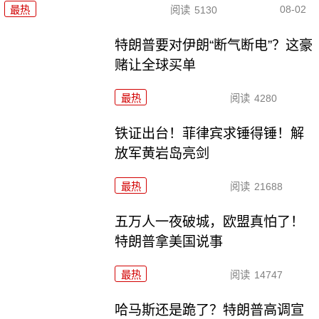
08-02
最热
阅读
5130
特朗普要对伊朗“断气断电”？这豪
赌让全球买单
最热
阅读
4280
铁证出台！菲律宾求锤得锤！解
放军黄岩岛亮剑
最热
阅读
21688
五万人一夜破城，欧盟真怕了！
特朗普拿美国说事
最热
阅读
14747
哈马斯还是跪了？特朗普高调宣