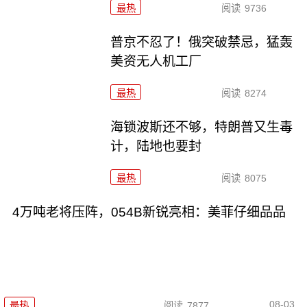
最热
阅读
9736
普京不忍了！俄突破禁忌，猛轰
美资无人机工厂
最热
阅读
8274
海锁波斯还不够，特朗普又生毒
计，陆地也要封
最热
阅读
8075
4万吨老将压阵，054B新锐亮相：美菲仔细品品
08-03
最热
阅读
7877