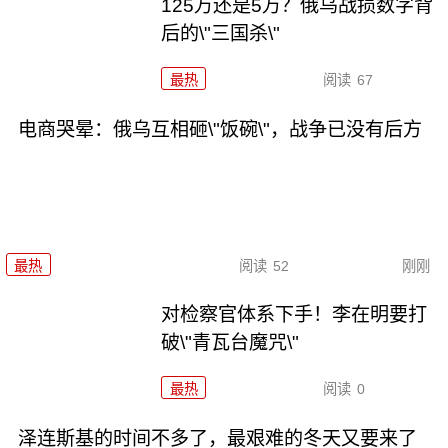
125万还是5万？俄乌战损数字背
后的\"三国杀\"
最热
阅读
67
电商哭晕：俄乌互相砸\"饭碗\"，战争已没有后方
最热
阅读
52
刚刚
对检察官体系下手！李在明要打
破\"青瓦台魔咒\"
最热
阅读
0
泽连斯基的时间不多了，最艰难的冬天又要来了