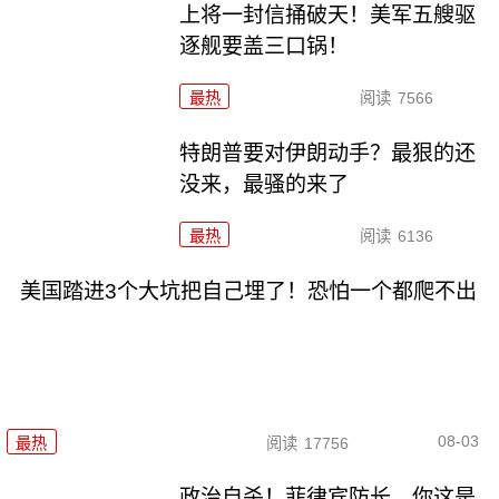
上将一封信捅破天！美军五艘驱
逐舰要盖三口锅！
最热
阅读
7566
特朗普要对伊朗动手？最狠的还
没来，最骚的来了
最热
阅读
6136
美国踏进3个大坑把自己埋了！恐怕一个都爬不出
08-03
最热
阅读
17756
政治自杀！菲律宾防长，你这是