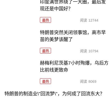
印度满世界绕了一大圈，最后发
现还是中国好？
最热
阅读
12744
特朗普突然关闭领事馆，高市早
苗的美梦该醒了
最热
阅读
10794
赫梅利尼茨基7小时殉爆，乌后方
比前线更致命
最热
阅读
8069
特朗普的制造业\"回流梦\"，为何成了回流东大？