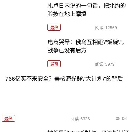
扎卢日内说的一句话，把北约的
脸按在地上摩擦
最热
阅读
12569
电商哭晕：俄乌互相砸\"饭碗\"，
战争已没有后方
最热
阅读
3979
766亿买不来安全？美核潜光鲜\"大计划\"的背后
08-06
最热
阅读
6326