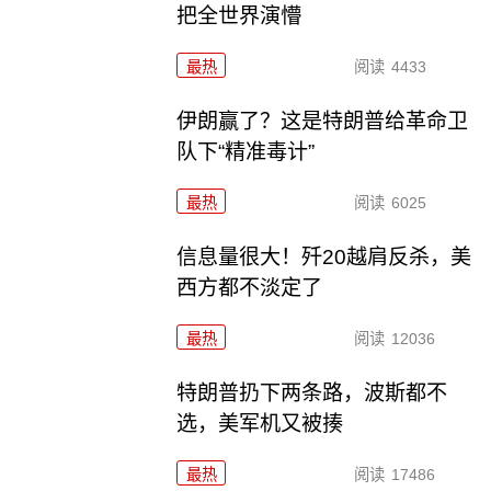
把全世界演懵
最热
阅读
4433
伊朗赢了？这是特朗普给革命卫
队下“精准毒计”
最热
阅读
6025
信息量很大！歼20越肩反杀，美
西方都不淡定了
最热
阅读
12036
特朗普扔下两条路，波斯都不
选，美军机又被揍
最热
阅读
17486