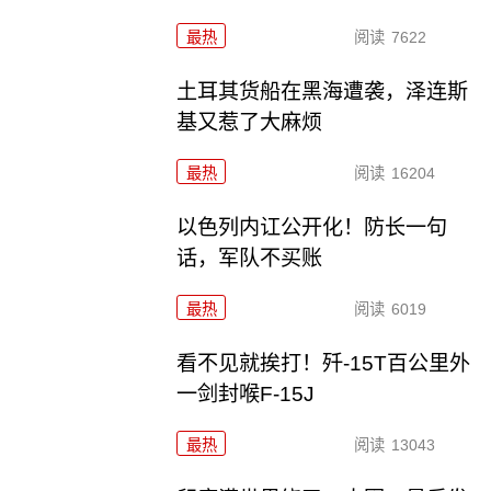
最热
阅读
7622
土耳其货船在黑海遭袭，泽连斯
基又惹了大麻烦
最热
阅读
16204
以色列内讧公开化！防长一句
话，军队不买账
最热
阅读
6019
看不见就挨打！歼-15T百公里外
一剑封喉F-15J
最热
阅读
13043