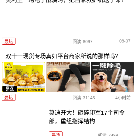
美利坚一场电子战演习，把自家救护机送了命！
08-07
最热
阅读
8097
双十一现货专场真如平台商家所说的那样吗？
最热
阅读
31145
4小时前
莫迪开大！砸碎印军17个司令
部，重组指挥结构
最热
阅读
7499