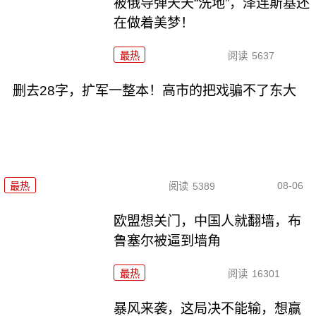
被俄导弹天天“洗地”，泽连斯基还
在做着美梦！
最热
阅读
5637
删去28字，扩军一整本！高市的把戏骗不了东大
08-06
最热
阅读
5389
欧盟想关门，中国人就翻墙，布
鲁塞尔被逼到墙角
最热
阅读
16301
暴风来袭，这局决不能输，想赢