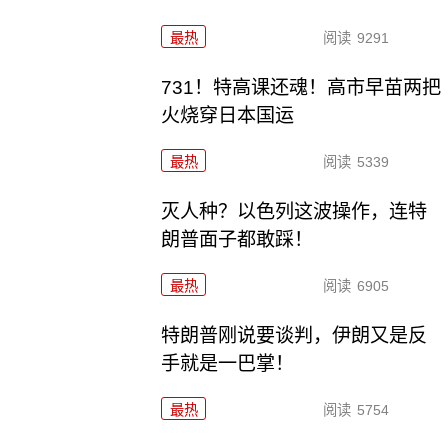
最热
阅读
9291
731！特高课还魂！高市早苗两把
火烧穿日本国运
最热
阅读
5339
灭人种？以色列这波操作，连特
朗普面子都敢踩！
最热
阅读
6905
特朗普刚说要谈判，伊朗又是反
手就是一巴掌！
最热
阅读
5754