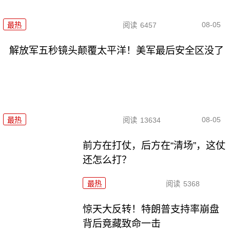
08-05
最热
阅读
6457
解放军五秒镜头颠覆太平洋！美军最后安全区没了
08-05
最热
阅读
13634
前方在打仗，后方在“清场”，这仗
还怎么打？
最热
阅读
5368
惊天大反转！特朗普支持率崩盘
背后竟藏致命一击