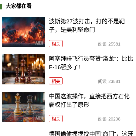
大家都在看
波斯第27波打击，打的不是靶
子，是美利坚命门
相关
阅读
25581
阿塞拜疆飞行员夸赞“枭龙”：比比
F-16强多了！
相关
阅读
23581
中国这波操作，直接把西方石化
霸权打出了原形
相关
阅读
20208
德国偷偷摸摸找中国“命门”，这牙