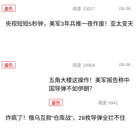
08-06
最热
阅读
23027
央视短短5秒钟，美军3年兵推一夜作废！亚太变天
08-06
最热
阅读
18904
五角大楼这操作！美军报告称中
国导弹不如伊朗？
最热
阅读
9941
炸疯了！俄乌互掀“仓库战”，28枚导弹全拦不住