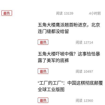
最热
阅读
13139
4小时前
五角大楼鹰派翘首盼进京，北京
连门缝都没给留
最热
阅读
12714
五角大楼吓唬中俄？这事恰恰暴
露了美军的底裤
最热
阅读
10497
“工厂的工厂”：中国这棋彻底颠覆
全球工业版图
最热
阅读
12360