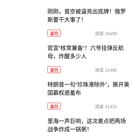
刚刚，普京被逼亮出底牌！俄罗
斯要干大事了！
最热
阅读
15699
官宣“核常兼备”！六爷挂弹反航
母，炸醒多少人
最热
阅读
12480
特朗普一句“珍珠港除外”，撕开美
国霸权遮羞布
最热
阅读
11432
里海一声巨响，这次差点把两场
战争炸成一锅粥！