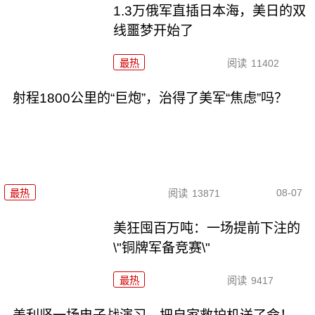
1.3万俄军直插日本海，美日的双
线噩梦开始了
最热
阅读
11402
射程1800公里的“巨炮”，治得了美军“焦虑”吗？
08-07
最热
阅读
13871
美狂囤百万吨：一场提前下注的
\"铜牌军备竞赛\"
最热
阅读
9417