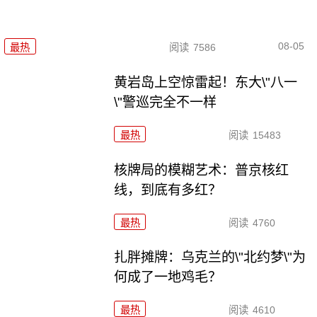
08-05
最热
阅读
7586
黄岩岛上空惊雷起！东大\"八一
\"警巡完全不一样
最热
阅读
15483
核牌局的模糊艺术：普京核红
线，到底有多红？
最热
阅读
4760
扎胖摊牌：乌克兰的\"北约梦\"为
何成了一地鸡毛？
最热
阅读
4610