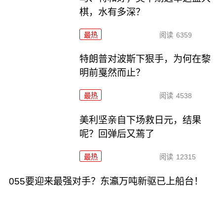
棋，水有多深？
最热
阅读
6359
特朗普对波斯下狠手，为何在黎
明前戛然而止？
最热
阅读
4538
美利坚亲自下场救日元，结果
呢？回弹后又蔫了
最热
阅读
12315
055要迎来最强对手？东瀛万吨新驱已上船台！