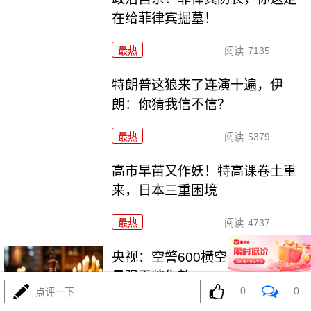
在给菲律宾掘墓！
最热
阅读
7135
特朗普这狼来了连演十遍，伊
朗：你猜我信不信？
最热
阅读
5379
高市早苗又作妖！特高课卷土重
来，日本三重困境
最热
阅读
4737
央视：空警600横空出世，美航母
最强王牌失效
0
0
点评一下
最热
阅读
23972