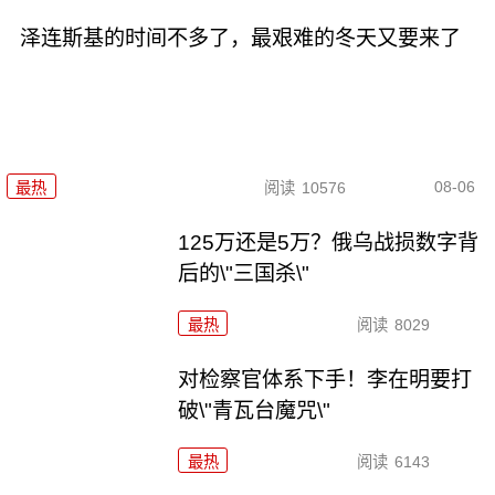
泽连斯基的时间不多了，最艰难的冬天又要来了
08-06
最热
阅读
10576
125万还是5万？俄乌战损数字背
后的\"三国杀\"
最热
阅读
8029
对检察官体系下手！李在明要打
破\"青瓦台魔咒\"
最热
阅读
6143