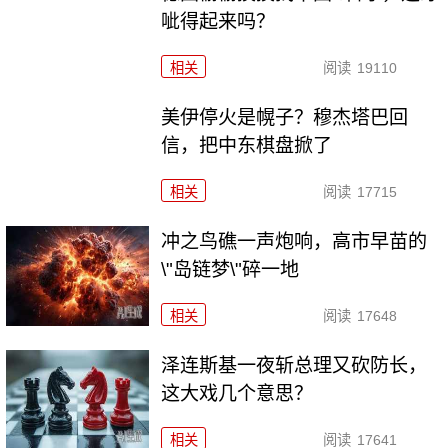
呲得起来吗？
相关
阅读
19110
美伊停火是幌子？穆杰塔巴回
信，把中东棋盘掀了
相关
阅读
17715
冲之鸟礁一声炮响，高市早苗的
\"岛链梦\"碎一地
相关
阅读
17648
泽连斯基一夜斩总理又砍防长，
这大戏几个意思？
相关
阅读
17641