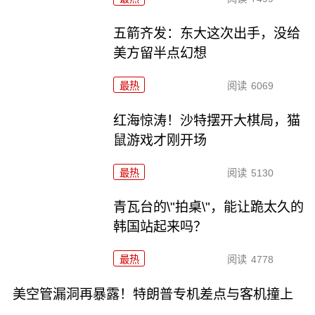
五箭齐发：东大这次出手，没给
美方留半点幻想
最热
阅读
6069
红海惊涛！沙特摆开大棋局，猫
鼠游戏才刚开场
最热
阅读
5130
青瓦台的\"拍桌\"，能让跪太久的
韩国站起来吗？
最热
阅读
4778
美空管漏洞再暴露！特朗普专机差点与客机撞上