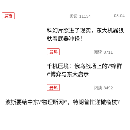
08-04
最热
阅读
11134
科幻片照进了现实，东大机器狼
驮着武器冲锋！
最热
阅读
8711
千机压境：俄乌战场上的\"蜂群
\"博弈与东大启示
最热
阅读
8492
波斯要给中东\"物理断网\"，特朗普忙递橄榄枝？