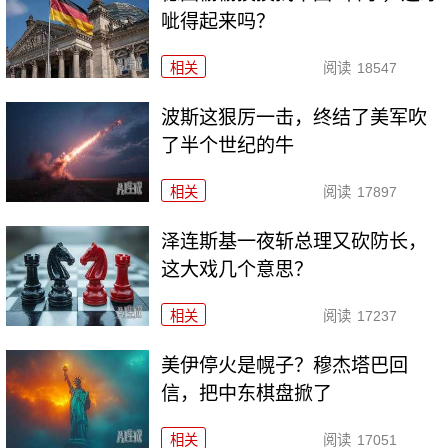
呲得起来吗？
相关
阅读
18547
波斯这狠厉一击，终结了美军吹
了半个世纪的牛
相关
阅读
17897
泽连斯基一夜斩总理又砍防长，
这大戏几个意思？
相关
阅读
17237
美伊停火是幌子？穆杰塔巴回
信，把中东棋盘掀了
相关
阅读
17051