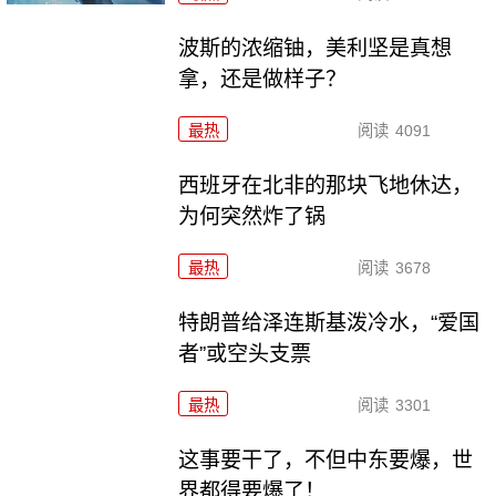
波斯的浓缩铀，美利坚是真想
拿，还是做样子？
最热
阅读
4091
西班牙在北非的那块飞地休达，
为何突然炸了锅
最热
阅读
3678
特朗普给泽连斯基泼冷水，“爱国
者”或空头支票
最热
阅读
3301
这事要干了，不但中东要爆，世
界都得要爆了！