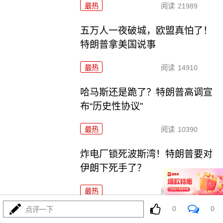
最热
阅读
21989
五万人一夜破城，欧盟真怕了！
特朗普拿美国说事
最热
阅读
14910
哈马斯还是跪了？特朗普高调宣
布“历史性协议”
最热
阅读
10390
炸电厂锁死波斯湾！特朗普要对
伊朗下死手了？
最热
阅读
8966
0
0
点评一下
6万移民一夜涌入西班牙，摩洛哥