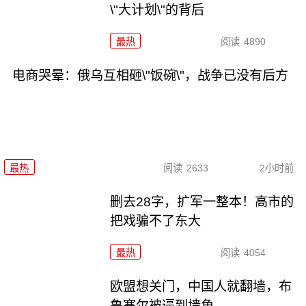
\"大计划\"的背后
最热
阅读
4890
电商哭晕：俄乌互相砸\"饭碗\"，战争已没有后方
最热
阅读
2633
2小时前
删去28字，扩军一整本！高市的
把戏骗不了东大
最热
阅读
4054
欧盟想关门，中国人就翻墙，布
鲁塞尔被逼到墙角