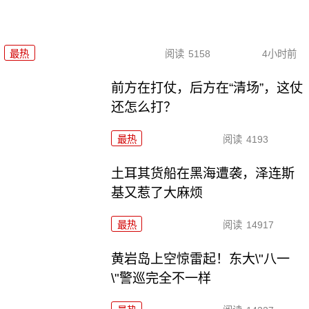
最热
阅读
5158
4小时前
前方在打仗，后方在“清场”，这仗
还怎么打？
最热
阅读
4193
土耳其货船在黑海遭袭，泽连斯
基又惹了大麻烦
最热
阅读
14917
黄岩岛上空惊雷起！东大\"八一
\"警巡完全不一样