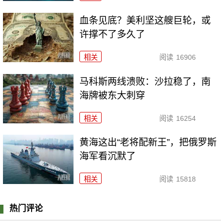
血条见底？美利坚这艘巨轮，或
许撑不了多久了
相关
阅读
16906
马科斯两线溃败：沙拉稳了，南
海牌被东大刺穿
相关
阅读
16254
黄海这出“老将配新王”，把俄罗斯
海军看沉默了
相关
阅读
15818
热门评论