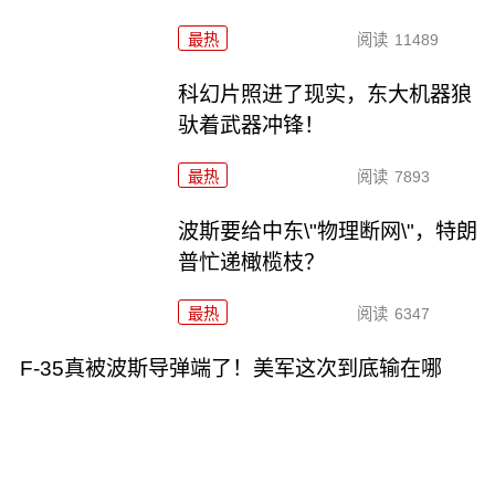
最热
阅读
11489
科幻片照进了现实，东大机器狼
驮着武器冲锋！
最热
阅读
7893
波斯要给中东\"物理断网\"，特朗
普忙递橄榄枝？
最热
阅读
6347
F-35真被波斯导弹端了！美军这次到底输在哪