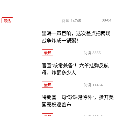
08-04
最热
阅读
14745
里海一声巨响，这次差点把两场
战争炸成一锅粥！
最热
阅读
8355
官宣“核常兼备”！六爷挂弹反航
母，炸醒多少人
最热
阅读
11464
特朗普一句“珍珠港除外”，撕开美
国霸权遮羞布