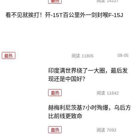
最热
阅读
14227
看不见就挨打！歼-15T百公里外一剑封喉F-15J
08-05
最热
阅读
11805
印度满世界绕了一大圈，最后发
现还是中国好？
最热
阅读
11642
赫梅利尼茨基7小时殉爆，乌后方
比前线更致命
最热
阅读
7092