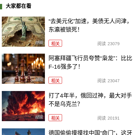
大家都在看
“去美元化”加速，美债无人问津，
东瀛被锁死！
相关
阅读
23079
阿塞拜疆飞行员夸赞“枭龙”：比比
F-16强多了！
相关
阅读
23047
打了4年半，俄回过神，最大对手
不是乌克兰？
相关
阅读
20191
德国偷偷摸摸找中国“命门”，这牙