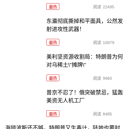
最热
阅读
22495
东瀛彻底撕掉和平面具，公然发
射进攻性武器！
最热
阅读
10879
美利坚资源收割局：特朗普为何
对乌稀土\"摊牌\"
最热
阅读
9960
普京不忍了！俄突破禁忌，猛轰
美资无人机工厂
最热
阅读
8485
海锁波斯还不够，特朗普又生毒计，陆地也要封