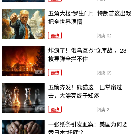
五角大楼“罗生门”：特朗普这出戏
把全世界演懵
最热
阅读
62
炸疯了！俄乌互掀“仓库战”，28
枚导弹全拦不住
最热
阅读
65
五箭齐发！熊猫这一巴掌扇过
去，大漂亮终于知疼
最热
阅读
2
一张纸条引发血案：美国为何要
替日本“托底”？