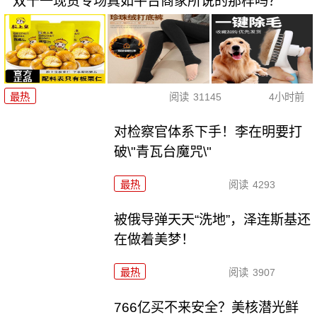
双十一现货专场真如平台商家所说的那样吗？
最热
阅读
31145
4小时前
对检察官体系下手！李在明要打
破\"青瓦台魔咒\"
最热
阅读
4293
被俄导弹天天“洗地”，泽连斯基还
在做着美梦！
最热
阅读
3907
766亿买不来安全？美核潜光鲜