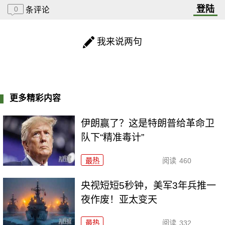
登陆
0
条评论
我来说两句
更多精彩内容
伊朗赢了？这是特朗普给革命卫
队下“精准毒计”
最热
阅读
460
央视短短5秒钟，美军3年兵推一
夜作废！亚太变天
最热
阅读
332