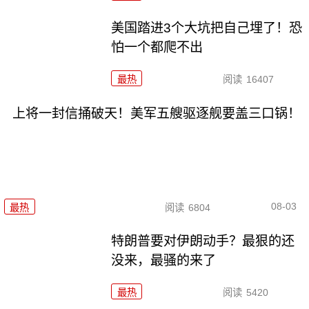
美国踏进3个大坑把自己埋了！恐
怕一个都爬不出
最热
阅读
16407
上将一封信捅破天！美军五艘驱逐舰要盖三口锅！
08-03
最热
阅读
6804
特朗普要对伊朗动手？最狠的还
没来，最骚的来了
最热
阅读
5420