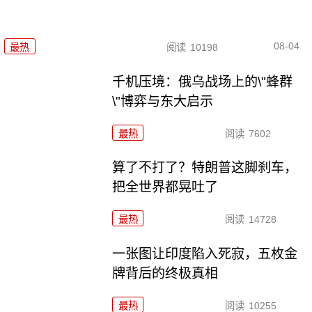
08-04
最热
阅读
10198
千机压境：俄乌战场上的\"蜂群
\"博弈与东大启示
最热
阅读
7602
算了不打了？特朗普这脚刹车，
把全世界都晃吐了
最热
阅读
14728
一张图让印度陷入死寂，五枚金
牌背后的终极真相
最热
阅读
10255