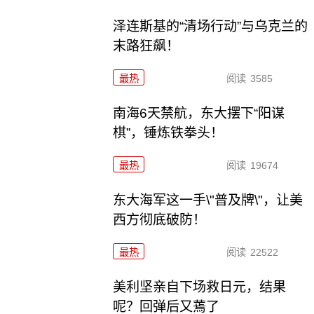
泽连斯基的“清场行动”与乌克兰的
末路狂飙！
最热
阅读
3585
南海6天禁航，东大摆下“阳谋
棋”，锤炼铁拳头！
最热
阅读
19674
东大海军这一手\"普及牌\"，让美
西方彻底破防！
最热
阅读
22522
美利坚亲自下场救日元，结果
呢？回弹后又蔫了