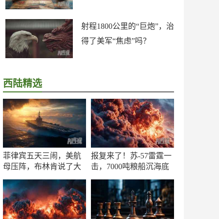
射程1800公里的“巨炮”，治
得了美军“焦虑”吗？
西陆精选
菲律宾五天三闹，美航
报复来了！苏-57雷霆一
母压阵，布林肯说了大
击，7000吨粮船沉海底
实话