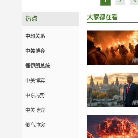
1
2
3
大家都在看
热点
中印关系
中美博弈
懂伊朗总统
中美博弈
中东局势
中美博弈
俄乌冲突