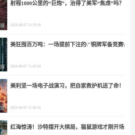
射程1800公里的“巨炮”，治得了美军“焦虑”吗？
2026-08-07 11:19:39
美狂囤百万吨：一场提前下注的\"铜牌军备竞赛\"
2026-08-07 11:45:24
美利坚一场电子战演习，把自家救护机送了命！
2026-08-07 11:40:32
红海惊涛！沙特摆开大棋局，猫鼠游戏才刚开场