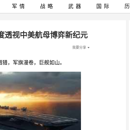
军情
战略
武器
国际
度透视中美航母博弈新纪元
我要分享
风猎猎，军旗漫卷，巨舰如山。