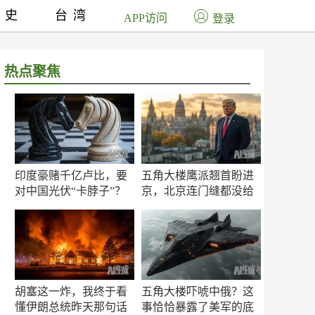
历史
台湾
APP访问
登录
热点聚焦
印度豪赌千亿卢比，要
五角大楼鹰派翘首盼进
对中国光伏“卡脖子”？
京，北京连门缝都没给
留
胡塞这一炸，我终于看
五角大楼吓唬中俄？这
懂伊朗总统昨天那句话
事恰恰暴露了美军的底