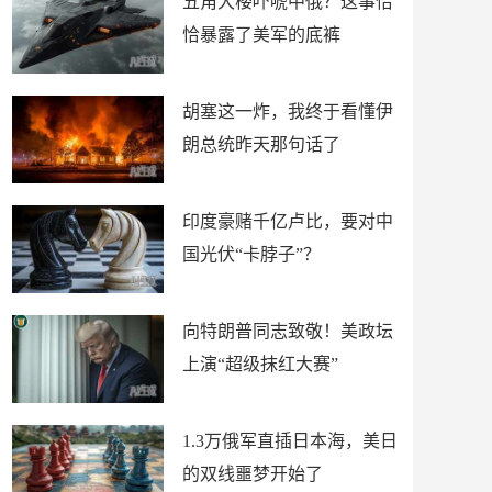
五角大楼吓唬中俄？这事恰
恰暴露了美军的底裤
胡塞这一炸，我终于看懂伊
朗总统昨天那句话了
印度豪赌千亿卢比，要对中
国光伏“卡脖子”？
向特朗普同志致敬！美政坛
上演“超级抹红大赛”
1.3万俄军直插日本海，美日
的双线噩梦开始了