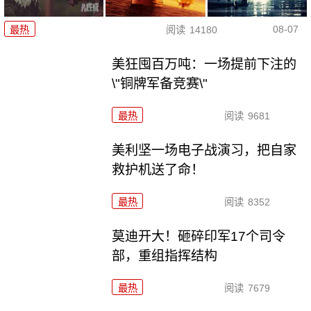
08-07
最热
阅读
14180
美狂囤百万吨：一场提前下注的
\"铜牌军备竞赛\"
最热
阅读
9681
美利坚一场电子战演习，把自家
救护机送了命！
最热
阅读
8352
莫迪开大！砸碎印军17个司令
部，重组指挥结构
最热
阅读
7679