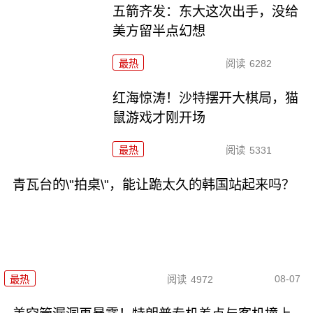
五箭齐发：东大这次出手，没给
美方留半点幻想
最热
阅读
6282
红海惊涛！沙特摆开大棋局，猫
鼠游戏才刚开场
最热
阅读
5331
青瓦台的\"拍桌\"，能让跪太久的韩国站起来吗？
08-07
最热
阅读
4972