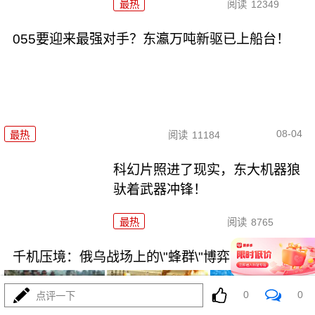
最热
阅读
12349
055要迎来最强对手？东瀛万吨新驱已上船台！
08-04
最热
阅读
11184
科幻片照进了现实，东大机器狼
驮着武器冲锋！
最热
阅读
8765
千机压境：俄乌战场上的\"蜂群\"博弈与东大启示
0
0
点评一下