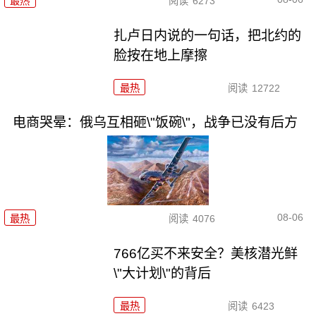
最热
阅读
6273
扎卢日内说的一句话，把北约的
脸按在地上摩擦
最热
阅读
12722
电商哭晕：俄乌互相砸\"饭碗\"，战争已没有后方
08-06
最热
阅读
4076
766亿买不来安全？美核潜光鲜
\"大计划\"的背后
最热
阅读
6423