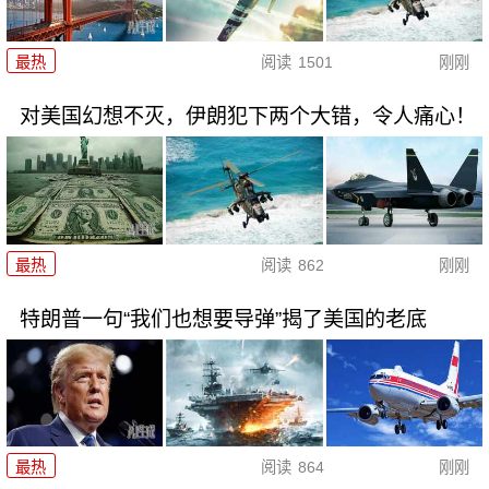
最热
阅读
1501
刚刚
对美国幻想不灭，伊朗犯下两个大错，令人痛心！
最热
阅读
862
刚刚
特朗普一句“我们也想要导弹”揭了美国的老底
最热
阅读
864
刚刚