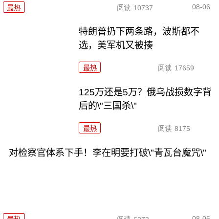
08-06
最热
阅读
10737
特朗普扔下两条路，波斯都不
选，美军机又被揍
最热
阅读
17659
125万还是5万？俄乌战损数字背
后的\"三国杀\"
最热
阅读
8175
对检察官体系下手！李在明要打破\"青瓦台魔咒\"
08-06