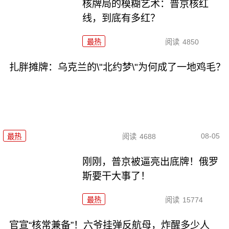
核牌局的模糊艺术：普京核红
线，到底有多红？
最热
阅读
4850
扎胖摊牌：乌克兰的\"北约梦\"为何成了一地鸡毛？
08-05
最热
阅读
4688
刚刚，普京被逼亮出底牌！俄罗
斯要干大事了！
最热
阅读
15774
官宣“核常兼备”！六爷挂弹反航母，炸醒多少人