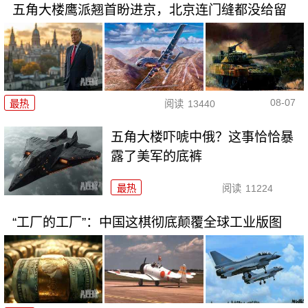
五角大楼鹰派翘首盼进京，北京连门缝都没给留
08-07
最热
阅读
13440
五角大楼吓唬中俄？这事恰恰暴
露了美军的底裤
最热
阅读
11224
“工厂的工厂”：中国这棋彻底颠覆全球工业版图