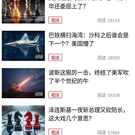
华还委屈上了？
相关
阅读
19119
巴铁横扫海湾：沙科之后谁会是
下一个？美国懵了
相关
阅读
18939
波斯这狠厉一击，终结了美军吹
了半个世纪的牛
相关
阅读
18318
泽连斯基一夜斩总理又砍防长，
这大戏几个意思？
相关
阅读
17666