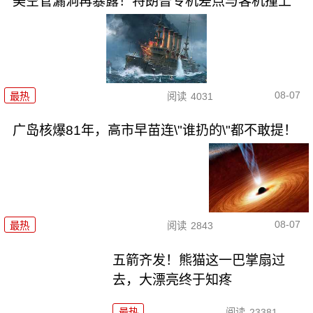
美空管漏洞再暴露！特朗普专机差点与客机撞上
08-07
最热
阅读
4031
广岛核爆81年，高市早苗连\"谁扔的\"都不敢提！
08-07
最热
阅读
2843
五箭齐发！熊猫这一巴掌扇过
去，大漂亮终于知疼
最热
阅读
23381