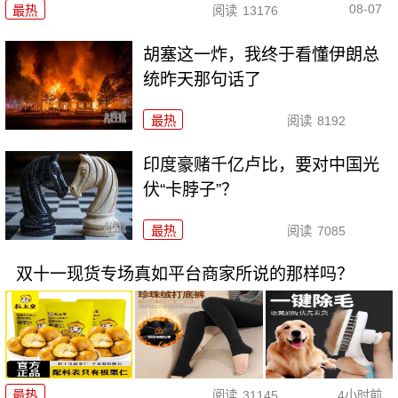
08-07
最热
阅读
13176
胡塞这一炸，我终于看懂伊朗总
统昨天那句话了
最热
阅读
8192
印度豪赌千亿卢比，要对中国光
伏“卡脖子”？
最热
阅读
7085
双十一现货专场真如平台商家所说的那样吗？
最热
阅读
31145
4小时前