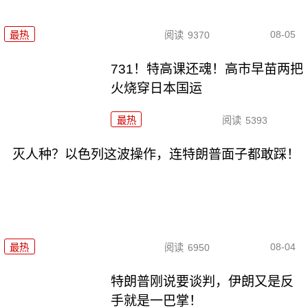
08-05
最热
阅读
9370
731！特高课还魂！高市早苗两把
火烧穿日本国运
最热
阅读
5393
灭人种？以色列这波操作，连特朗普面子都敢踩！
08-04
最热
阅读
6950
特朗普刚说要谈判，伊朗又是反
手就是一巴掌！