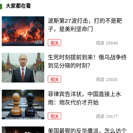
大家都在看
波斯第27波打击，打的不是靶
子，是美利坚命门
相关
阅读
25646
生死时刻提前到来！俄乌战争终
到见分晓的时刻？
相关
阅读
23025
菲律宾告洋状，中国直接上水
炮：炮灰代价才开始
相关
阅读
19177
美国最狠的反华鹰派，怎么访个