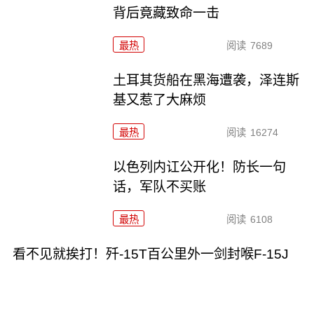
背后竟藏致命一击
最热
阅读
7689
土耳其货船在黑海遭袭，泽连斯
基又惹了大麻烦
最热
阅读
16274
以色列内讧公开化！防长一句
话，军队不买账
最热
阅读
6108
看不见就挨打！歼-15T百公里外一剑封喉F-15J