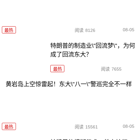
08-05
最热
阅读
8126
特朗普的制造业\"回流梦\"，为何
成了回流东大？
最热
阅读
7655
黄岩岛上空惊雷起！东大\"八一\"警巡完全不一样
08-05
最热
阅读
15561