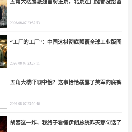
五角大楼鹰派翘首盼进京，北京连门缝都没给留
2026-08-07 23:57:53
“工厂的工厂”：中国这棋彻底颠覆全球工业版图
2026-08-07 23:27:11
五角大楼吓唬中俄？这事恰恰暴露了美军的底裤
2026-08-07 23:50:46
胡塞这一炸，我终于看懂伊朗总统昨天那句话了