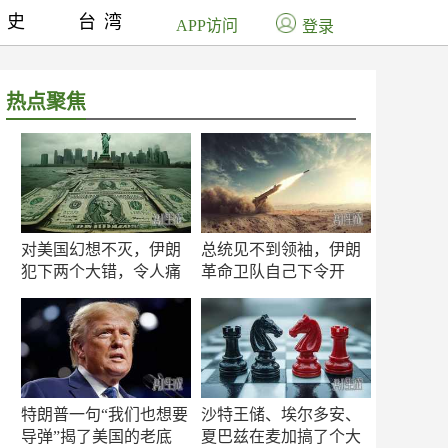
历史
台湾
APP访问
登录
热点聚焦
对美国幻想不灭，伊朗
总统见不到领袖，伊朗
犯下两个大错，令人痛
革命卫队自己下令开
心！
打？
特朗普一句“我们也想要
沙特王储、埃尔多安、
导弹”揭了美国的老底
夏巴兹在麦加搞了个大