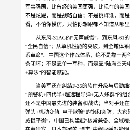
军事强国，比曾经的美国更强，比现在的美国
不是炫耀，而是战略自信；不是挑衅谁，而是
看，不怕你模仿，只怕你想跟都不知道从哪里
从东风-31AG的“无声威慑”，到东风-6
“全民自信”；从单机性能的突破，到全域体
系革命”。中国这个作战体系，绝不是靠一两件
条闭环；不是靠单一军种，而是靠“陆海空天电
+算法”的智能赋能。
当美军还在纠结F-35的软件升级与后勤
“预警机+四代半+超远程导弹+无人蜂群”的
还不是中国最先进的装备和战法；当对手还在
弹头+机动变轨+电子欺骗”的饱和突防，大
威慑平衡”，中国已构建起“核常兼备、全域
在菲律宾、日本部署的“堤丰”中程导弹就能