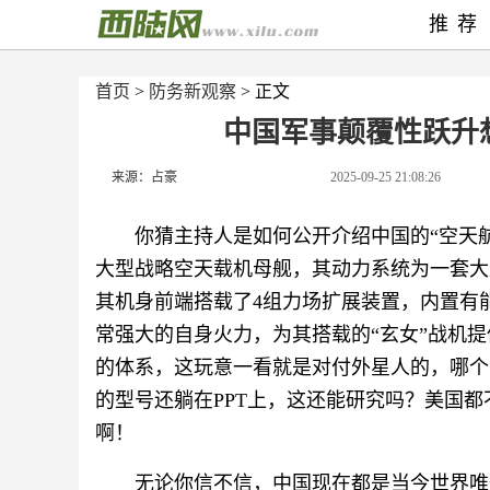
推荐
首页
>
防务新观察
> 正文
中国军事颠覆性跃升
来源：占豪
2025-09-25 21:08:26
你猜主持人是如何公开介绍中国的“空天航
大型战略空天载机母舰，其动力系统为一套大
其机身前端搭载了4组力场扩展装置，内置有
常强大的自身火力，为其搭载的“玄女”战机提供
的体系，这玩意一看就是对付外星人的，哪个国
的型号还躺在PPT上，这还能研究吗？美国
啊！
无论你信不信，中国现在都是当今世界唯