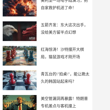
美利坚一场电子战演习，把
自家救护机送了命！
五箭齐发：东大这次出手，
没给美方留半点幻想
红海惊涛！沙特摆开大棋
局，猫鼠游戏才刚开场
青瓦台的\"拍桌\"，能让跪太
久的韩国站起来吗？
美空管漏洞再暴露！特朗普
专机差点与客机撞上