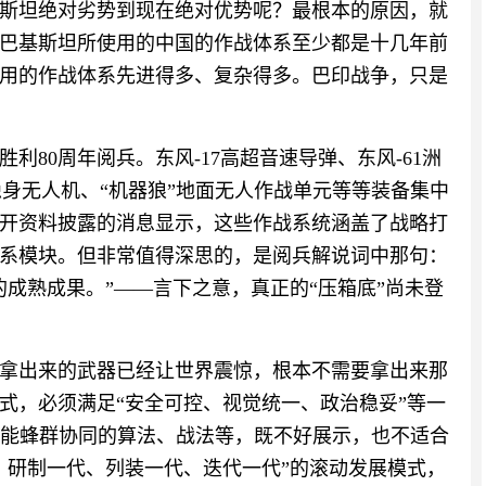
斯坦绝对劣势到现在绝对优势呢？最根本的原因，就
巴基斯坦所使用的中国的作战体系至少都是十几年前
用的作战体系先进得多、复杂得多。巴印战争，只是
胜利80周年阅兵。东风-17高超音速导弹、东风-61洲
1隐身无人机、“机器狼”地面无人作战单元等等装备集中
开资料披露的消息显示，这些作战系统涵盖了战略打
系模块。但非常值得深思的，是阅兵解说词中那句：
成熟成果。”——言下之意，真正的“压箱底”尚未登
拿出来的武器已经让世界震惊，根本不需要拿出来那
式，必须满足“安全可控、视觉统一、政治稳妥”等一
智能蜂群协同的算法、战法等，既不好展示，也不适合
、研制一代、列装一代、迭代一代”的滚动发展模式，