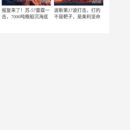
报复来了！苏-57雷霆一
波斯第27波打击，打的
击，7000吨粮船沉海底
不是靶子，是美利坚命
门