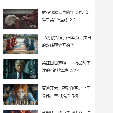
场
射程1800公里的“巨炮”，治
得了美军“焦虑”吗？
1.3万俄军直插日本海，美日
的双线噩梦开始了
美狂囤百万吨：一场提前下
注的\"铜牌军备竞赛\"
莫迪开大！砸碎印军17个司
令部，重组指挥结构