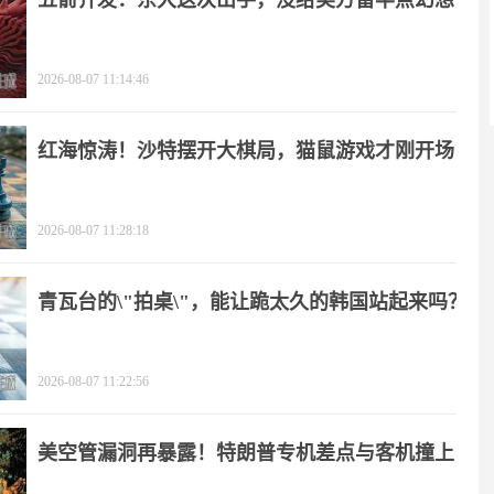
五箭齐发：东大这次出手，没给美方留半点幻想
2026-08-07 11:14:46
红海惊涛！沙特摆开大棋局，猫鼠游戏才刚开场
2026-08-07 11:28:18
青瓦台的\"拍桌\"，能让跪太久的韩国站起来吗？
2026-08-07 11:22:56
美空管漏洞再暴露！特朗普专机差点与客机撞上