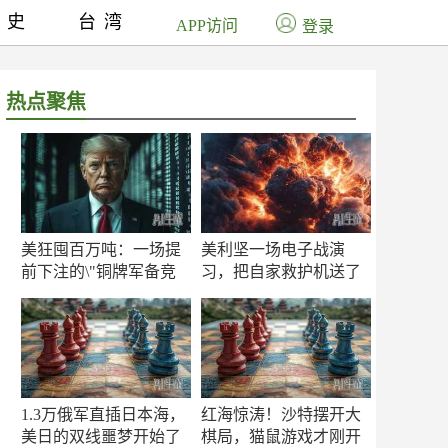
历史
台湾
APP访问
登录
热点聚焦
美狂囤百万吨：一场提
美利坚一场电子战演
前下注的\"铜牌军备竞
习，把自家救护机送了
赛\"
命！
1.3万俄军直插日本海，
红海惊涛！沙特摆开大
美日的双线噩梦开始了
棋局，猫鼠游戏才刚开