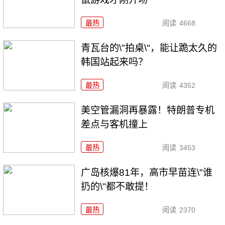
最热
阅读
4668
青瓦台的\"拍桌\"，能让跪太久的
韩国站起来吗？
最热
阅读
4352
美空管漏洞再暴露！特朗普专机
差点与客机撞上
最热
阅读
3453
广岛核爆81年，高市早苗连\"谁
扔的\"都不敢提！
最热
阅读
2370