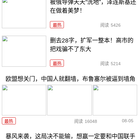
被俄导弹天天“洗地”，泽连斯基还
在做着美梦！
最热
阅读
5426
删去28字，扩军一整本！高市的
把戏骗不了东大
最热
阅读
5214
欧盟想关门，中国人就翻墙，布鲁塞尔被逼到墙角
08-05
最热
阅读
16048
暴风来袭，这局决不能输，想赢一定要和中国联手