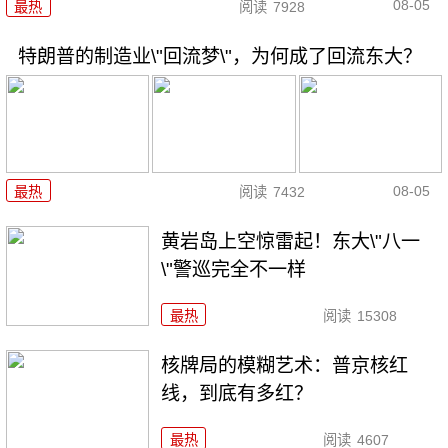
08-05
最热
阅读
7928
特朗普的制造业\"回流梦\"，为何成了回流东大？
08-05
最热
阅读
7432
黄岩岛上空惊雷起！东大\"八一
\"警巡完全不一样
最热
阅读
15308
核牌局的模糊艺术：普京核红
线，到底有多红？
最热
阅读
4607