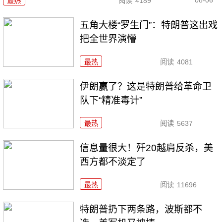
最热
阅读
4189
五角大楼“罗生门”：特朗普这出戏
把全世界演懵
最热
阅读
4081
伊朗赢了？这是特朗普给革命卫
队下“精准毒计”
最热
阅读
5637
信息量很大！歼20越肩反杀，美
西方都不淡定了
最热
阅读
11696
特朗普扔下两条路，波斯都不