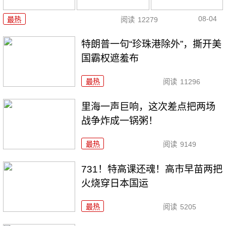
08-04
最热
阅读
12279
特朗普一句“珍珠港除外”，撕开美
国霸权遮羞布
最热
阅读
11296
里海一声巨响，这次差点把两场
战争炸成一锅粥！
最热
阅读
9149
731！特高课还魂！高市早苗两把
火烧穿日本国运
最热
阅读
5205