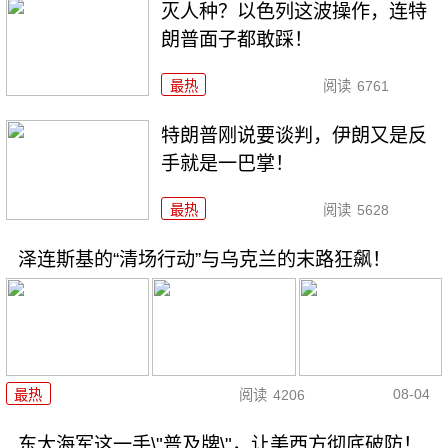
灭人种？以色列这波操作，连特
朗普面子都敢踩！
最热
阅读
6761
特朗普刚说要谈判，伊朗又是反
手就是一巴掌！
最热
阅读
5628
泽连斯基的“清场行动”与乌克兰的末路狂飙！
08-04
最热
阅读
4206
东大海军这一手\"普及牌\"，让美西方彻底破防！