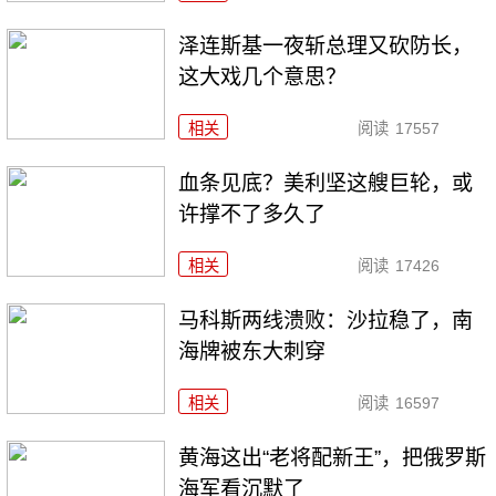
泽连斯基一夜斩总理又砍防长，
这大戏几个意思？
相关
阅读
17557
血条见底？美利坚这艘巨轮，或
许撑不了多久了
相关
阅读
17426
马科斯两线溃败：沙拉稳了，南
海牌被东大刺穿
相关
阅读
16597
黄海这出“老将配新王”，把俄罗斯
海军看沉默了