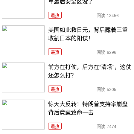
军最后安全区没了
最热
阅读
13456
美国如此救日元，背后藏着三重
收割日本的阳谋！
最热
阅读
6296
前方在打仗，后方在“清场”，这仗
还怎么打？
最热
阅读
5205
惊天大反转！特朗普支持率崩盘
背后竟藏致命一击
最热
阅读
7474