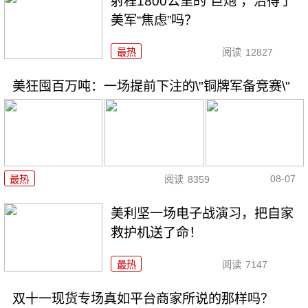
射程1800公里的“巨炮”，治得了
美军“焦虑”吗？
最热
阅读
12827
美狂囤百万吨：一场提前下注的\"铜牌军备竞赛\"
08-07
最热
阅读
8359
美利坚一场电子战演习，把自家
救护机送了命！
最热
阅读
7147
双十一现货专场真如平台商家所说的那样吗？