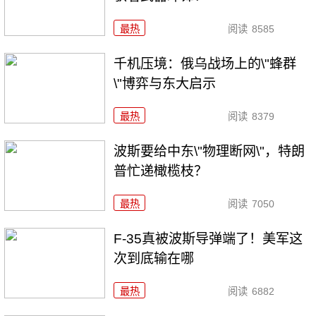
最热
阅读
8585
千机压境：俄乌战场上的\"蜂群
\"博弈与东大启示
最热
阅读
8379
波斯要给中东\"物理断网\"，特朗
普忙递橄榄枝？
最热
阅读
7050
F-35真被波斯导弹端了！美军这
次到底输在哪
最热
阅读
6882