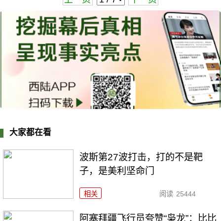
大家都在看
波斯第27波打击，打的不是靶
子，是美利坚命门
相关
阅读
25444
阿塞拜疆飞行员夸赞“枭龙”：比比