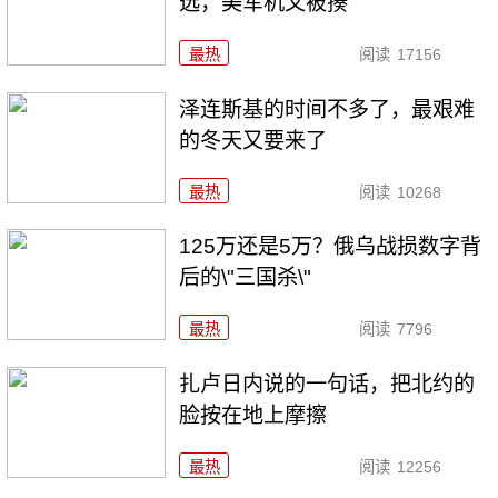
选，美军机又被揍
最热
阅读
17156
泽连斯基的时间不多了，最艰难
的冬天又要来了
最热
阅读
10268
125万还是5万？俄乌战损数字背
后的\"三国杀\"
最热
阅读
7796
扎卢日内说的一句话，把北约的
脸按在地上摩擦
最热
阅读
12256