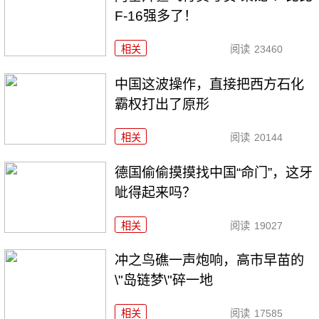
F-16强多了！
相关
阅读
23460
中国这波操作，直接把西方石化
霸权打出了原形
相关
阅读
20144
德国偷偷摸摸找中国“命门”，这牙
呲得起来吗？
相关
阅读
19027
冲之鸟礁一声炮响，高市早苗的
\"岛链梦\"碎一地
相关
阅读
17585