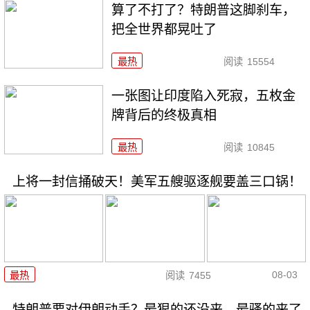
算了不打了？特朗普这脚刹车，
把全世界都晃吐了
最热
阅读
15554
一张图让印度陷入死寂，五枚金
牌背后的终极真相
最热
阅读
10845
上将一封信捅破天！美军五艘驱逐舰要盖三口锅！
08-03
最热
阅读
7455
特朗普要对伊朗动手？最狠的还没来，最骚的来了