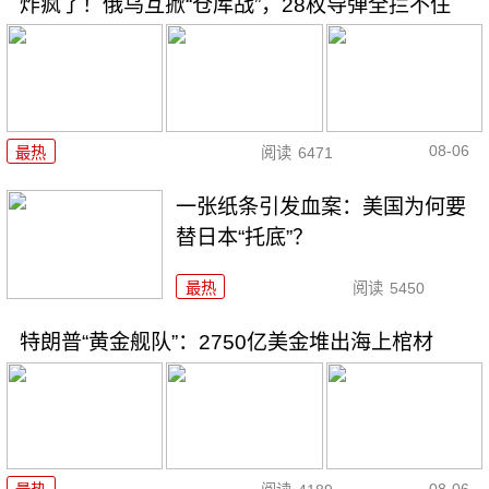
炸疯了！俄乌互掀“仓库战”，28枚导弹全拦不住
08-06
最热
阅读
6471
一张纸条引发血案：美国为何要
替日本“托底”？
最热
阅读
5450
特朗普“黄金舰队”：2750亿美金堆出海上棺材
08-06