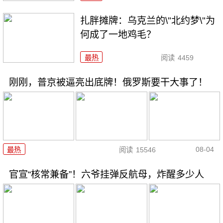
扎胖摊牌：乌克兰的\"北约梦\"为
何成了一地鸡毛？
最热
阅读
4459
刚刚，普京被逼亮出底牌！俄罗斯要干大事了！
08-04
最热
阅读
15546
官宣“核常兼备”！六爷挂弹反航母，炸醒多少人