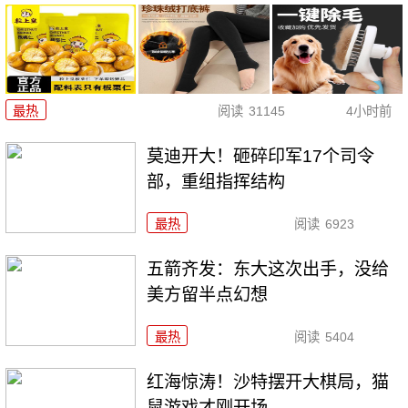
最热
阅读
31145
4小时前
莫迪开大！砸碎印军17个司令
部，重组指挥结构
最热
阅读
6923
五箭齐发：东大这次出手，没给
美方留半点幻想
最热
阅读
5404
红海惊涛！沙特摆开大棋局，猫
鼠游戏才刚开场