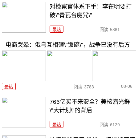
对检察官体系下手！李在明要打
破\"青瓦台魔咒\"
最热
阅读
5861
电商哭晕：俄乌互相砸\"饭碗\"，战争已没有后方
08-06
最热
阅读
3783
766亿买不来安全？美核潜光鲜
\"大计划\"的背后
最热
阅读
6129