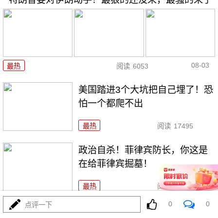
08-03
最热
阅读
6053
美国踏进3个大坑把自己埋了！恐
怕一个都爬不出
最热
阅读
17495
政治自杀！菲律宾防长，你这是
在给菲律宾掘墓！
最热
阅读
7062
0
0
点评一下
特朗普这狼来了连演十遍，伊