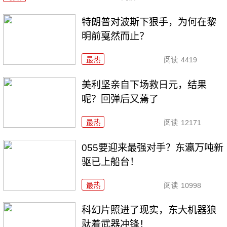
特朗普对波斯下狠手，为何在黎
明前戛然而止？
最热
阅读
4419
美利坚亲自下场救日元，结果
呢？回弹后又蔫了
最热
阅读
12171
055要迎来最强对手？东瀛万吨新
驱已上船台！
最热
阅读
10998
科幻片照进了现实，东大机器狼
驮着武器冲锋！