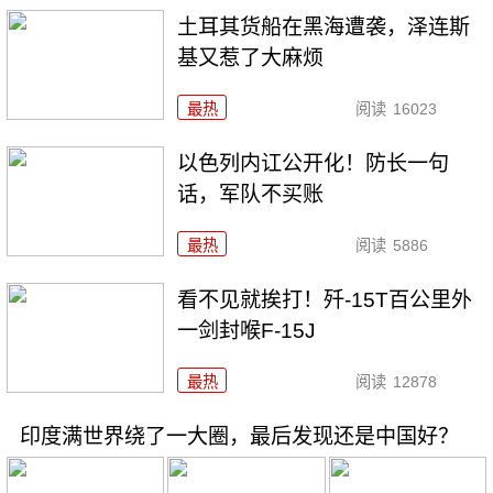
土耳其货船在黑海遭袭，泽连斯
基又惹了大麻烦
最热
阅读
16023
以色列内讧公开化！防长一句
话，军队不买账
最热
阅读
5886
看不见就挨打！歼-15T百公里外
一剑封喉F-15J
最热
阅读
12878
印度满世界绕了一大圈，最后发现还是中国好？