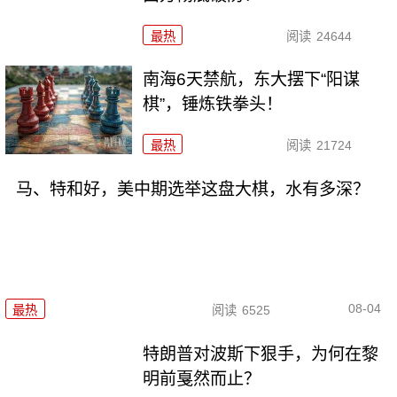
最热
阅读
24644
南海6天禁航，东大摆下“阳谋
棋”，锤炼铁拳头！
最热
阅读
21724
马、特和好，美中期选举这盘大棋，水有多深？
08-04
最热
阅读
6525
特朗普对波斯下狠手，为何在黎
明前戛然而止？