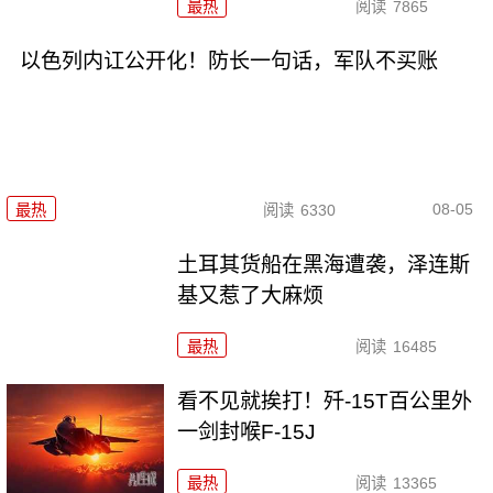
最热
阅读
7865
以色列内讧公开化！防长一句话，军队不买账
08-05
最热
阅读
6330
土耳其货船在黑海遭袭，泽连斯
基又惹了大麻烦
最热
阅读
16485
看不见就挨打！歼-15T百公里外
一剑封喉F-15J
最热
阅读
13365