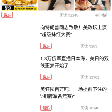
最热
阅读
31145
4小时前
向特朗普同志致敬！美政坛上演
“超级抹红大赛”
最热
阅读
9263
1.3万俄军直插日本海，美日的双
线噩梦开始了
最热
阅读
12362
美狂囤百万吨：一场提前下注的
\"铜牌军备竞赛\"
最热
阅读
10146