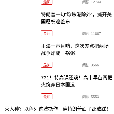
最热
阅读
12744
特朗普一句“珍珠港除外”，撕开美
国霸权遮羞布
最热
阅读
11667
里海一声巨响，这次差点把两场
战争炸成一锅粥！
最热
阅读
9566
731！特高课还魂！高市早苗两把
火烧穿日本国运
最热
阅读
5553
灭人种？以色列这波操作，连特朗普面子都敢踩！