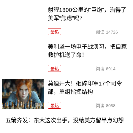
射程1800公里的“巨炮”，治得了
美军“焦虑”吗？
最热
阅读
14726
美利坚一场电子战演习，把自家
救护机送了命！
最热
阅读
8914
莫迪开大！砸碎印军17个司令
部，重组指挥结构
最热
阅读
8058
五箭齐发：东大这次出手，没给美方留半点幻想