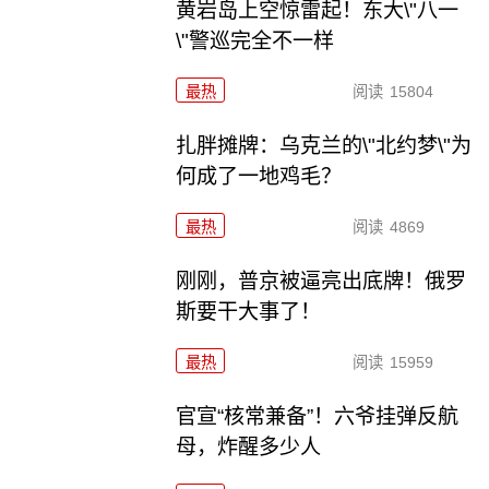
黄岩岛上空惊雷起！东大\"八一
\"警巡完全不一样
最热
阅读
15804
扎胖摊牌：乌克兰的\"北约梦\"为
何成了一地鸡毛？
最热
阅读
4869
刚刚，普京被逼亮出底牌！俄罗
斯要干大事了！
最热
阅读
15959
官宣“核常兼备”！六爷挂弹反航
母，炸醒多少人