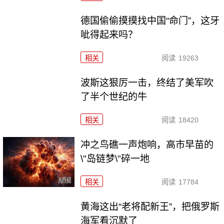
德国偷偷摸摸找中国“命门”，这牙
呲得起来吗？
相关
阅读
19263
波斯这狠厉一击，终结了美军吹
了半个世纪的牛
相关
阅读
18420
冲之鸟礁一声炮响，高市早苗的
\"岛链梦\"碎一地
相关
阅读
17784
黄海这出“老将配新王”，把俄罗斯
海军看沉默了