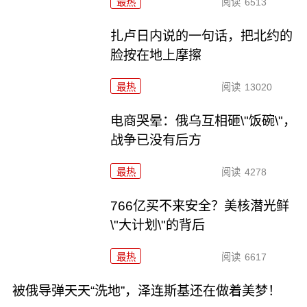
最热
阅读
6513
扎卢日内说的一句话，把北约的
脸按在地上摩擦
最热
阅读
13020
电商哭晕：俄乌互相砸\"饭碗\"，
战争已没有后方
最热
阅读
4278
766亿买不来安全？美核潜光鲜
\"大计划\"的背后
最热
阅读
6617
被俄导弹天天“洗地”，泽连斯基还在做着美梦！