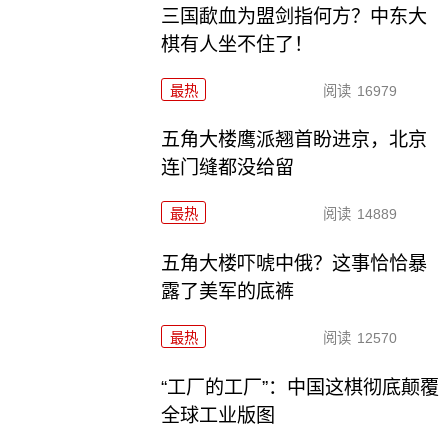
三国歃血为盟剑指何方？中东大
棋有人坐不住了！
最热
阅读
16979
五角大楼鹰派翘首盼进京，北京
连门缝都没给留
最热
阅读
14889
五角大楼吓唬中俄？这事恰恰暴
露了美军的底裤
最热
阅读
12570
“工厂的工厂”：中国这棋彻底颠覆
全球工业版图