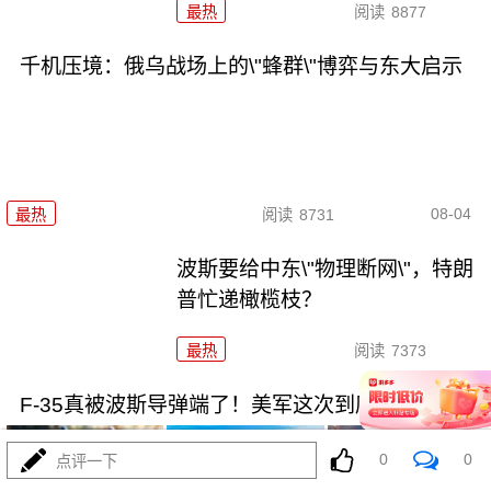
最热
阅读
8877
千机压境：俄乌战场上的\"蜂群\"博弈与东大启示
08-04
最热
阅读
8731
波斯要给中东\"物理断网\"，特朗
普忙递橄榄枝？
最热
阅读
7373
F-35真被波斯导弹端了！美军这次到底输在哪
0
0
点评一下