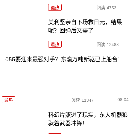
最热
阅读
4753
美利坚亲自下场救日元，结果
呢？回弹后又蔫了
最热
阅读
12488
055要迎来最强对手？东瀛万吨新驱已上船台！
08-04
最热
阅读
11347
科幻片照进了现实，东大机器狼
驮着武器冲锋！