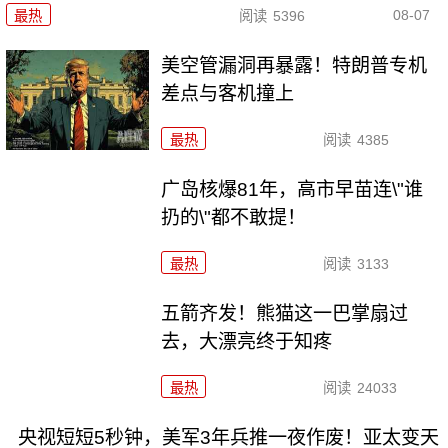
08-07
最热
阅读
5396
美空管漏洞再暴露！特朗普专机
差点与客机撞上
最热
阅读
4385
广岛核爆81年，高市早苗连\"谁
扔的\"都不敢提！
最热
阅读
3133
五箭齐发！熊猫这一巴掌扇过
去，大漂亮终于知疼
最热
阅读
24033
央视短短5秒钟，美军3年兵推一夜作废！亚太变天