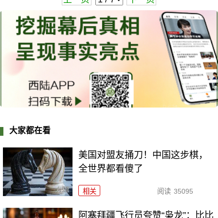
大家都在看
美国对盟友捅刀！中国这步棋，
全世界都看傻了
相关
阅读
35095
阿塞拜疆飞行员夸赞“枭龙”：比比