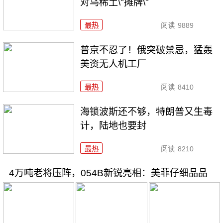
对乌稀土\"摊牌\"
最热
阅读
9889
普京不忍了！俄突破禁忌，猛轰
美资无人机工厂
最热
阅读
8410
海锁波斯还不够，特朗普又生毒
计，陆地也要封
最热
阅读
8210
4万吨老将压阵，054B新锐亮相：美菲仔细品品