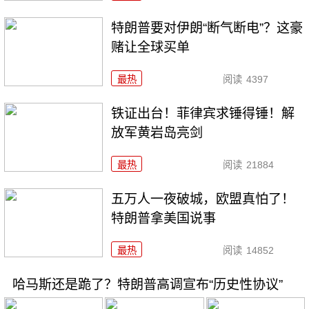
特朗普要对伊朗“断气断电”？这豪
赌让全球买单
最热
阅读
4397
铁证出台！菲律宾求锤得锤！解
放军黄岩岛亮剑
最热
阅读
21884
五万人一夜破城，欧盟真怕了！
特朗普拿美国说事
最热
阅读
14852
哈马斯还是跪了？特朗普高调宣布“历史性协议”