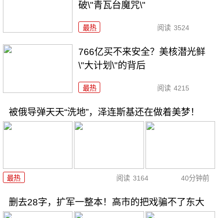
破\"青瓦台魔咒\"
最热
阅读
3524
766亿买不来安全？美核潜光鲜
\"大计划\"的背后
最热
阅读
4215
被俄导弹天天“洗地”，泽连斯基还在做着美梦！
最热
阅读
3164
40分钟前
删去28字，扩军一整本！高市的把戏骗不了东大