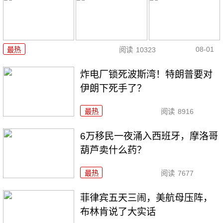
08-01
最热
阅读
10323
炸电厂锁死波斯湾！特朗普要对
伊朗下死手了？
最热
阅读
8916
6万移民一夜涌入西班牙，摩洛哥
葫芦卖什么药？
最热
阅读
7677
菲律宾五天三闹，美航母压阵，
布林肯说了大实话