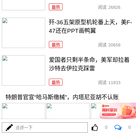
最热
阅读
26826
歼-36五架原型机轮番上天，美F-
47还在PPT画鸭翼
最热
阅读
20658
爱国者只剩半条命，美军却拉着
沙特去伊拉克踩雷
最热
阅读
11833
特朗普官宣“哈马斯缴械”，内塔尼亚胡不认账
0
0
点评一下