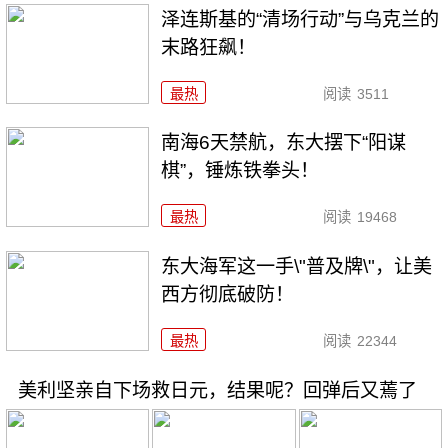
泽连斯基的“清场行动”与乌克兰的
末路狂飙！
最热
阅读
3511
南海6天禁航，东大摆下“阳谋
棋”，锤炼铁拳头！
最热
阅读
19468
东大海军这一手\"普及牌\"，让美
西方彻底破防！
最热
阅读
22344
美利坚亲自下场救日元，结果呢？回弹后又蔫了