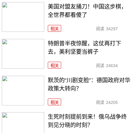
美国对盟友捅刀！中国这步棋，
全世界都看傻了
相关
阅读
34297
特朗普半夜惊醒，这仗再打下
去，美利坚要当裤子
相关
阅读
24634
默茨的“川剧变脸”：德国政府对华
政策大转向？
相关
阅读
24205
生死时刻提前到来！俄乌战争终
到见分晓的时刻？