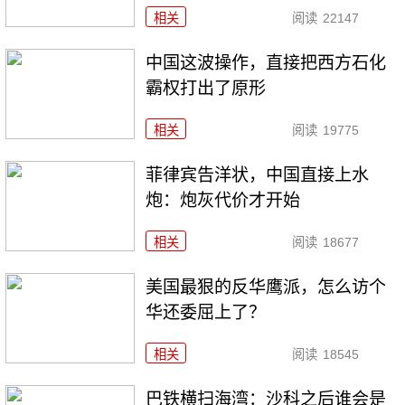
相关
阅读
22147
中国这波操作，直接把西方石化
霸权打出了原形
相关
阅读
19775
菲律宾告洋状，中国直接上水
炮：炮灰代价才开始
相关
阅读
18677
美国最狠的反华鹰派，怎么访个
华还委屈上了？
相关
阅读
18545
巴铁横扫海湾：沙科之后谁会是