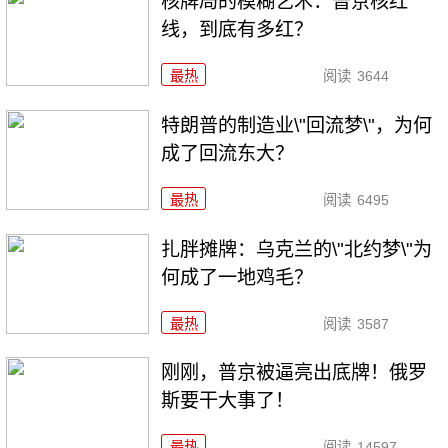
核牌局的模糊艺术：普京核红
线，到底有多红？
最热
阅读
3644
特朗普的制造业\"回流梦\"，为何
成了回流东大？
最热
阅读
6495
扎胖摊牌：乌克兰的\"北约梦\"为
何成了一地鸡毛？
最热
阅读
3587
刚刚，普京被逼亮出底牌！俄罗
斯要干大事了！
最热
阅读
14597