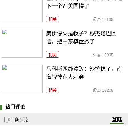
下一个？美国懵了
相关
阅读
18135
美伊停火是幌子？穆杰塔巴回
信，把中东棋盘掀了
相关
阅读
16995
马科斯两线溃败：沙拉稳了，南
海牌被东大刺穿
相关
阅读
16208
热门评论
登陆
0
条评论