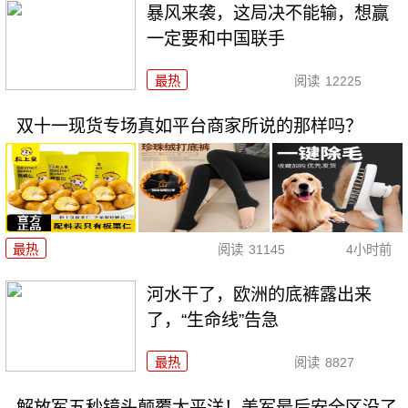
暴风来袭，这局决不能输，想赢
一定要和中国联手
最热
阅读
12225
双十一现货专场真如平台商家所说的那样吗？
最热
阅读
31145
4小时前
河水干了，欧洲的底裤露出来
了，“生命线”告急
最热
阅读
8827
解放军五秒镜头颠覆太平洋！美军最后安全区没了