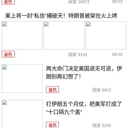
08-02
最热
阅读
10473
美上将一封“私信”捅破天！特朗普被架在火上烤
08-02
最热
阅读
9139
两大命门决定美国退无可退，伊
朗别再幻想了！
最热
阅读
6812
打伊朗五个月仗，把美军打成了
“十口锅九个盖”
最热
阅读
5245