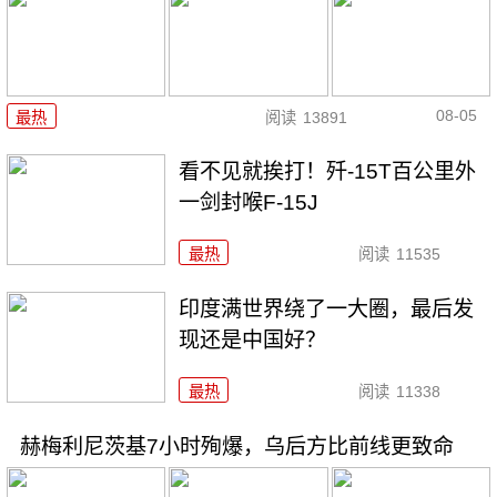
08-05
最热
阅读
13891
看不见就挨打！歼-15T百公里外
一剑封喉F-15J
最热
阅读
11535
印度满世界绕了一大圈，最后发
现还是中国好？
最热
阅读
11338
赫梅利尼茨基7小时殉爆，乌后方比前线更致命