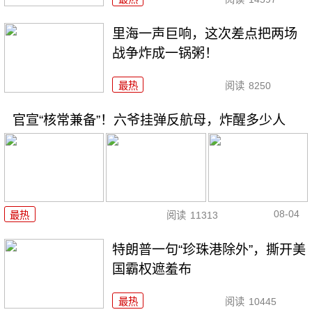
里海一声巨响，这次差点把两场
战争炸成一锅粥！
最热
阅读
8250
官宣“核常兼备”！六爷挂弹反航母，炸醒多少人
08-04
最热
阅读
11313
特朗普一句“珍珠港除外”，撕开美
国霸权遮羞布
最热
阅读
10445