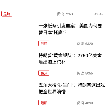
08-06
最热
阅读
7263
一张纸条引发血案：美国为何要
替日本“托底”？
最热
阅读
6320
特朗普“黄金舰队”：2750亿美金
堆出海上棺材
最热
阅读
5055
五角大楼“罗生门”：特朗普这出戏
把全世界演懵
最热
阅读
4890