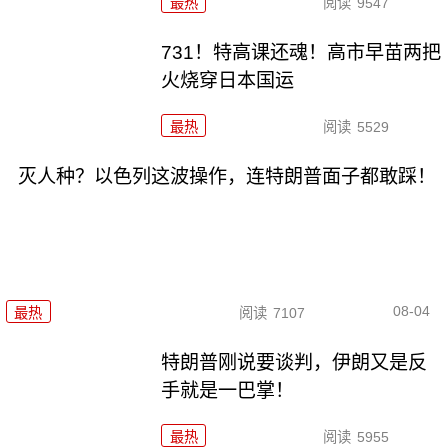
最热
阅读
9547
731！特高课还魂！高市早苗两把
火烧穿日本国运
最热
阅读
5529
灭人种？以色列这波操作，连特朗普面子都敢踩！
08-04
最热
阅读
7107
特朗普刚说要谈判，伊朗又是反
手就是一巴掌！
最热
阅读
5955