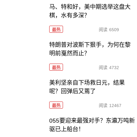
马、特和好，美中期选举这盘大
棋，水有多深？
最热
阅读
6509
特朗普对波斯下狠手，为何在黎
明前戛然而止？
最热
阅读
4732
美利坚亲自下场救日元，结果
呢？回弹后又蔫了
最热
阅读
12467
055要迎来最强对手？东瀛万吨新
驱已上船台！