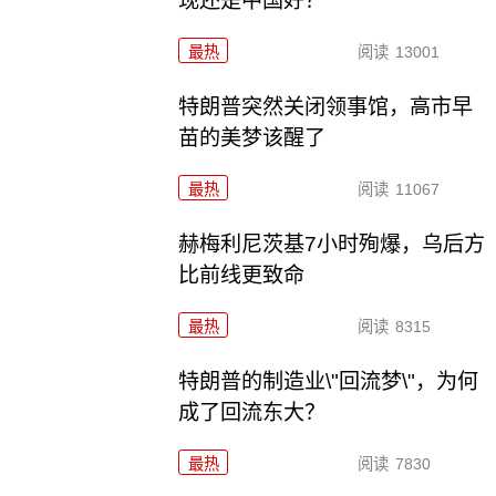
现还是中国好？
最热
阅读
13001
特朗普突然关闭领事馆，高市早
苗的美梦该醒了
最热
阅读
11067
赫梅利尼茨基7小时殉爆，乌后方
比前线更致命
最热
阅读
8315
特朗普的制造业\"回流梦\"，为何
成了回流东大？
最热
阅读
7830