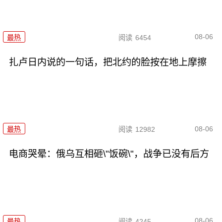
08-06
最热
阅读
6454
扎卢日内说的一句话，把北约的脸按在地上摩擦
08-06
最热
阅读
12982
电商哭晕：俄乌互相砸\"饭碗\"，战争已没有后方
08-06
最热
阅读
4245