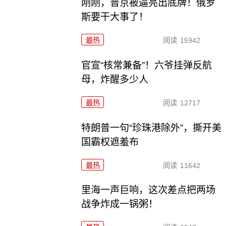
刚刚，普京被逼亮出底牌！俄罗
斯要干大事了！
最热
阅读
15942
官宣“核常兼备”！六爷挂弹反航
母，炸醒多少人
最热
阅读
12717
特朗普一句“珍珠港除外”，撕开美
国霸权遮羞布
最热
阅读
11642
里海一声巨响，这次差点把两场
战争炸成一锅粥！