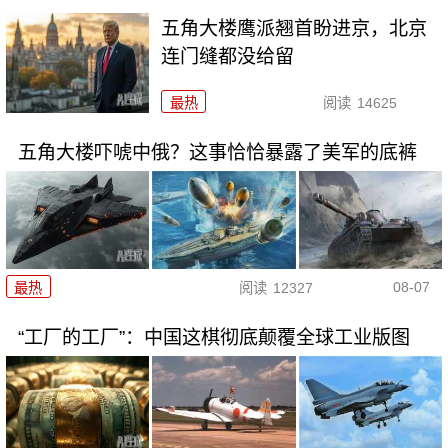
五角大楼鹰派翘首盼进京，北京
连门缝都没给留
最热
阅读
14625
五角大楼吓唬中俄？这事恰恰暴露了美军的底裤
08-07
最热
阅读
12327
“工厂的工厂”：中国这棋彻底颠覆全球工业版图