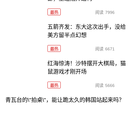
最热
阅读
7996
五箭齐发：东大这次出手，没给
美方留半点幻想
最热
阅读
6671
红海惊涛！沙特摆开大棋局，猫
鼠游戏才刚开场
最热
阅读
5666
青瓦台的\"拍桌\"，能让跪太久的韩国站起来吗？