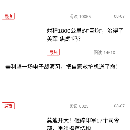
08-07
最热
阅读
10055
射程1800公里的“巨炮”，治得了
美军“焦虑”吗？
最热
阅读
14610
美利坚一场电子战演习，把自家救护机送了命！
08-07
最热
阅读
8823
莫迪开大！砸碎印军17个司令
部，重组指挥结构