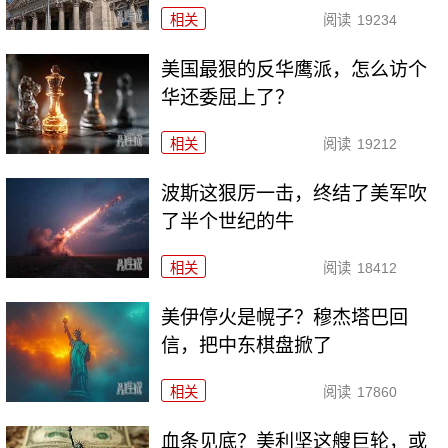
相关
阅读
19234
美国最狠的反华鹰派，怎么访个
华还委屈上了？
相关
阅读
19212
波斯这狠厉一击，终结了美军吹
了半个世纪的牛
相关
阅读
18412
美伊停火是幌子？穆杰塔巴回
信，把中东棋盘掀了
相关
阅读
17860
血条见底？美利坚这艘巨轮，或