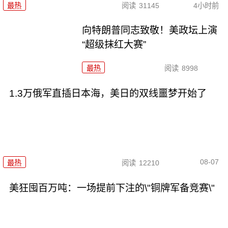
最热
阅读
31145
4小时前
向特朗普同志致敬！美政坛上演
“超级抹红大赛”
最热
阅读
8998
1.3万俄军直插日本海，美日的双线噩梦开始了
08-07
最热
阅读
12210
美狂囤百万吨：一场提前下注的\"铜牌军备竞赛\"