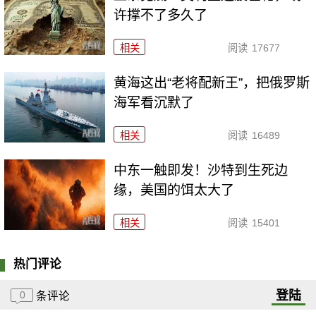
许撑不了多久了
相关
阅读
17677
黄海这出“老将配新王”，把俄罗斯
海军看沉默了
相关
阅读
16489
中东一触即发！沙特到生死边
缘，美国的饵太大了
相关
阅读
15401
热门评论
登陆
0
条评论