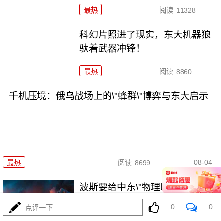
最热
阅读
11328
科幻片照进了现实，东大机器狼
驮着武器冲锋！
最热
阅读
8860
千机压境：俄乌战场上的\"蜂群\"博弈与东大启示
08-04
最热
阅读
8699
波斯要给中东\"物理断网\"，特朗
普忙递橄榄枝？
0
0
点评一下