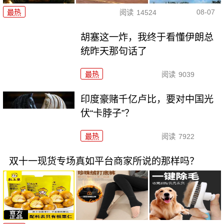
08-07
最热
阅读
14524
胡塞这一炸，我终于看懂伊朗总
统昨天那句话了
最热
阅读
9039
印度豪赌千亿卢比，要对中国光
伏“卡脖子”？
最热
阅读
7922
双十一现货专场真如平台商家所说的那样吗？