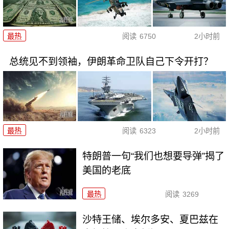
最热
阅读
6750
2小时前
总统见不到领袖，伊朗革命卫队自己下令开打？
最热
阅读
6323
2小时前
特朗普一句“我们也想要导弹”揭了
美国的老底
最热
阅读
3269
沙特王储、埃尔多安、夏巴兹在