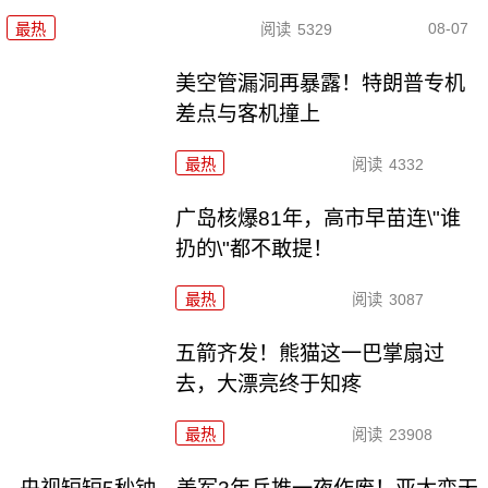
08-07
最热
阅读
5329
美空管漏洞再暴露！特朗普专机
差点与客机撞上
最热
阅读
4332
广岛核爆81年，高市早苗连\"谁
扔的\"都不敢提！
最热
阅读
3087
五箭齐发！熊猫这一巴掌扇过
去，大漂亮终于知疼
最热
阅读
23908