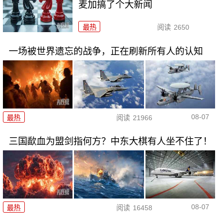
麦加搞了个大新闻
最热
阅读
2650
一场被世界遗忘的战争，正在刷新所有人的认知
08-07
最热
阅读
21966
三国歃血为盟剑指何方？中东大棋有人坐不住了！
08-07
最热
阅读
16458