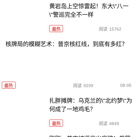
黄岩岛上空惊雷起！东大\"八一
\"警巡完全不一样
最热
阅读
15762
核牌局的模糊艺术：普京核红线，到底有多红？
08-05
最热
阅读
5039
扎胖摊牌：乌克兰的\"北约梦\"为
何成了一地鸡毛？
最热
阅读
4849