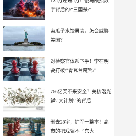
125万还是5万？俄乌战损数
字背后的\"三国杀\"
卖瓜子水饺男装，怎会威胁
美国？
对检察官体系下手！李在明
要打破\"青瓦台魔咒\"
766亿买不来安全？美核潜光
鲜\"大计划\"的背后
删去28字，扩军一整本！高
市的把戏骗不了东大