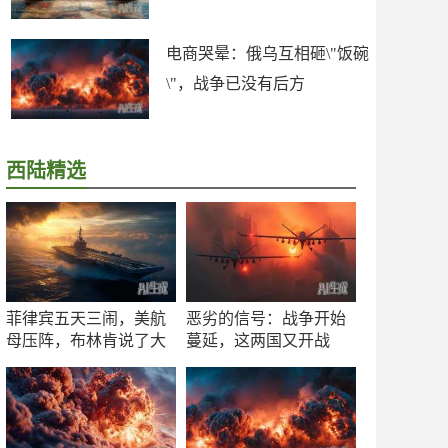
电商哭晕：俄乌互相砸\"饭碗
\"，战争已没有后方
西陆精选
菲律宾五天三闹，美航
恶劣的信号：战争开始
母压阵，布林肯说了大
蔓延，这两国又开战
实话
了！