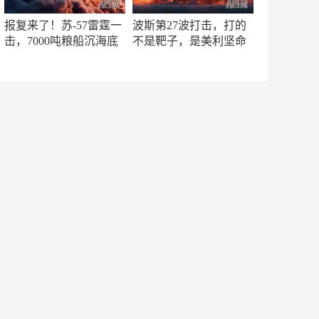
报复来了！苏-57雷霆一
波斯第27波打击，打的
击，7000吨粮船沉海底
不是靶子，是美利坚命
门