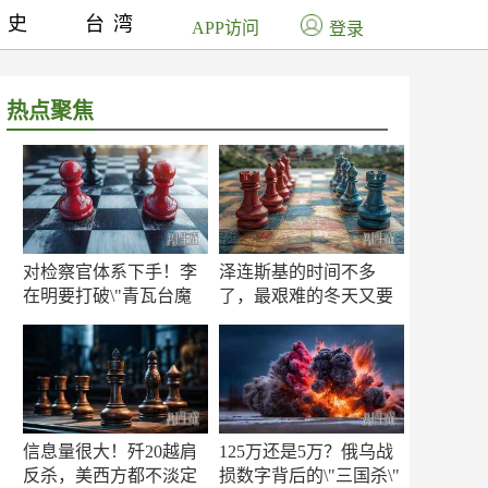
历史
台湾
APP访问
登录
热点聚焦
对检察官体系下手！李
泽连斯基的时间不多
在明要打破\"青瓦台魔
了，最艰难的冬天又要
咒\"
来了
信息量很大！歼20越肩
125万还是5万？俄乌战
反杀，美西方都不淡定
损数字背后的\"三国杀\"