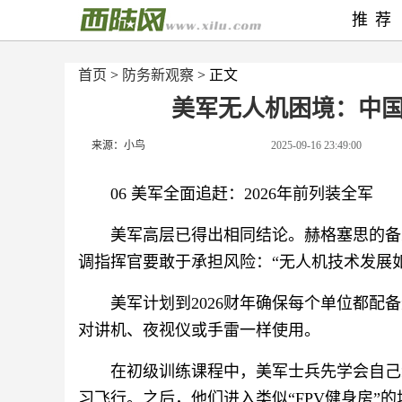
推荐
首页
>
防务新观察
> 正文
美军无人机困境：中
来源：小鸟
2025-09-16 23:49:00
06 美军全面追赶：2026年前列装全军
美军高层已得出相同结论。赫格塞思的备
调指挥官要敢于承担风险：“无人机技术发展
美军计划到2026财年确保每个单位都
对讲机、夜视仪或手雷一样使用。
在初级训练课程中，美军士兵先学会自己
习飞行。之后，他们进入类似“FPV健身房”