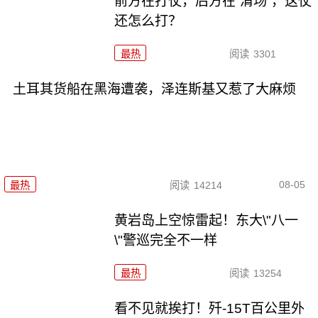
前方在打仗，后方在“清场”，这仗
还怎么打？
最热
阅读
3301
土耳其货船在黑海遭袭，泽连斯基又惹了大麻烦
08-05
最热
阅读
14214
黄岩岛上空惊雷起！东大\"八一
\"警巡完全不一样
最热
阅读
13254
看不见就挨打！歼-15T百公里外