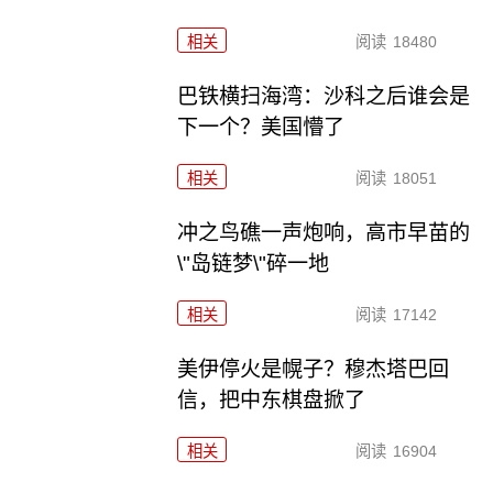
相关
阅读
18480
巴铁横扫海湾：沙科之后谁会是
下一个？美国懵了
相关
阅读
18051
冲之鸟礁一声炮响，高市早苗的
\"岛链梦\"碎一地
相关
阅读
17142
美伊停火是幌子？穆杰塔巴回
信，把中东棋盘掀了
相关
阅读
16904