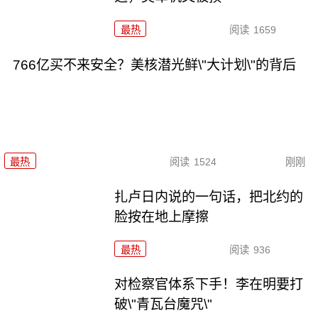
最热
阅读
1659
766亿买不来安全？美核潜光鲜\"大计划\"的背后
最热
阅读
1524
刚刚
扎卢日内说的一句话，把北约的
脸按在地上摩擦
最热
阅读
936
对检察官体系下手！李在明要打
破\"青瓦台魔咒\"