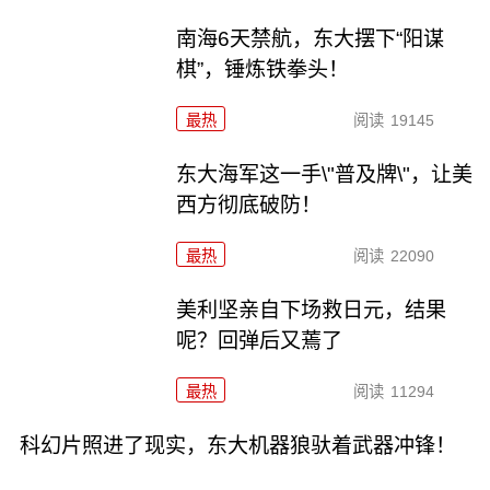
南海6天禁航，东大摆下“阳谋
棋”，锤炼铁拳头！
最热
阅读
19145
东大海军这一手\"普及牌\"，让美
西方彻底破防！
最热
阅读
22090
美利坚亲自下场救日元，结果
呢？回弹后又蔫了
最热
阅读
11294
科幻片照进了现实，东大机器狼驮着武器冲锋！