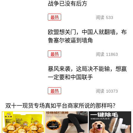
战争已没有后方
最热
阅读
533
欧盟想关门，中国人就翻墙，布
鲁塞尔被逼到墙角
最热
阅读
11863
暴风来袭，这局决不能输，想赢
一定要和中国联手
最热
阅读
10373
双十一现货专场真如平台商家所说的那样吗？