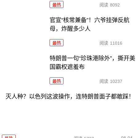
最热
阅读
8092
官宣“核常兼备”！六爷挂弹反航
母，炸醒多少人
最热
阅读
11016
特朗普一句“珍珠港除外”，撕开美
国霸权遮羞布
最热
阅读
10237
灭人种？以色列这波操作，连特朗普面子都敢踩！