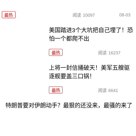
08-03
最热
阅读
10097
美国踏进3个大坑把自己埋了！恐
怕一个都爬不出
最热
阅读
16237
上将一封信捅破天！美军五艘驱
逐舰要盖三口锅！
最热
阅读
6641
特朗普要对伊朗动手？最狠的还没来，最骚的来了