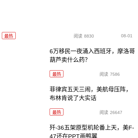
08-01
最热
阅读
8830
6万移民一夜涌入西班牙，摩洛哥
葫芦卖什么药？
最热
阅读
7586
菲律宾五天三闹，美航母压阵，
布林肯说了大实话
最热
阅读
26647
歼-36五架原型机轮番上天，美F-
47还在PPT画鸭翼