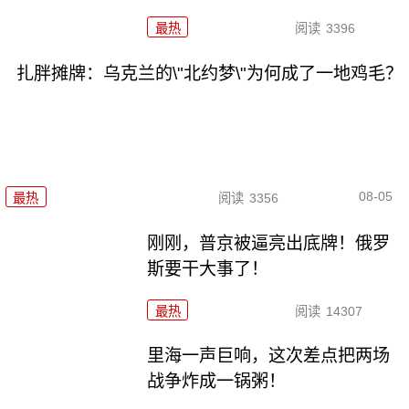
最热
阅读
3396
扎胖摊牌：乌克兰的\"北约梦\"为何成了一地鸡毛？
08-05
最热
阅读
3356
刚刚，普京被逼亮出底牌！俄罗
斯要干大事了！
最热
阅读
14307
里海一声巨响，这次差点把两场
战争炸成一锅粥！