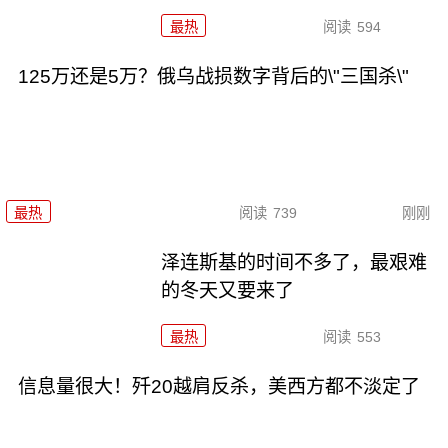
最热
阅读
594
125万还是5万？俄乌战损数字背后的\"三国杀\"
最热
阅读
739
刚刚
泽连斯基的时间不多了，最艰难
的冬天又要来了
最热
阅读
553
信息量很大！歼20越肩反杀，美西方都不淡定了