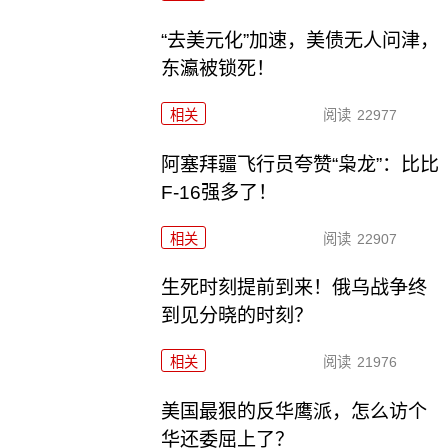
“去美元化”加速，美债无人问津，
东瀛被锁死！
相关
阅读
22977
阿塞拜疆飞行员夸赞“枭龙”：比比
F-16强多了！
相关
阅读
22907
生死时刻提前到来！俄乌战争终
到见分晓的时刻？
相关
阅读
21976
美国最狠的反华鹰派，怎么访个
华还委屈上了？