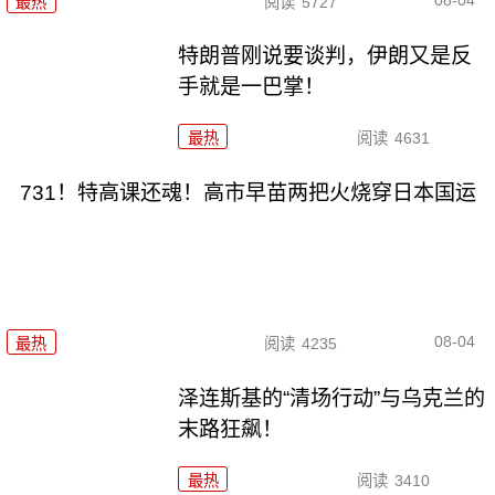
08-04
最热
阅读
5727
特朗普刚说要谈判，伊朗又是反
手就是一巴掌！
最热
阅读
4631
731！特高课还魂！高市早苗两把火烧穿日本国运
08-04
最热
阅读
4235
泽连斯基的“清场行动”与乌克兰的
末路狂飙！
最热
阅读
3410