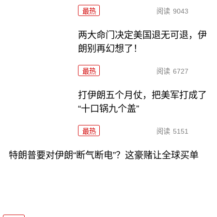
最热
阅读
9043
两大命门决定美国退无可退，伊
朗别再幻想了！
最热
阅读
6727
打伊朗五个月仗，把美军打成了
“十口锅九个盖”
最热
阅读
5151
特朗普要对伊朗“断气断电”？这豪赌让全球买单