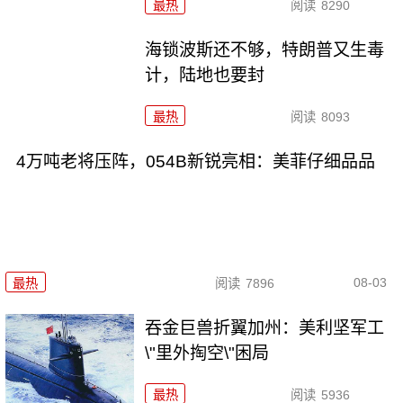
最热
阅读
8290
海锁波斯还不够，特朗普又生毒
计，陆地也要封
最热
阅读
8093
4万吨老将压阵，054B新锐亮相：美菲仔细品品
08-03
最热
阅读
7896
吞金巨兽折翼加州：美利坚军工
\"里外掏空\"困局
最热
阅读
5936