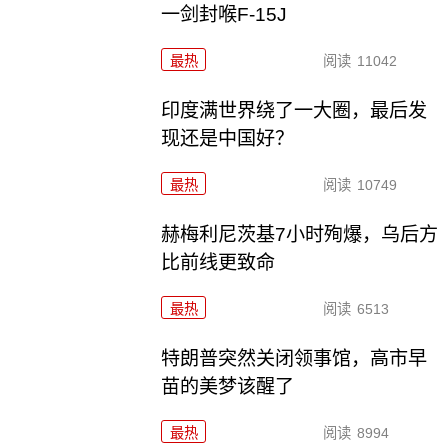
一剑封喉F-15J
最热
阅读
11042
印度满世界绕了一大圈，最后发
现还是中国好？
最热
阅读
10749
赫梅利尼茨基7小时殉爆，乌后方
比前线更致命
最热
阅读
6513
特朗普突然关闭领事馆，高市早
苗的美梦该醒了
最热
阅读
8994