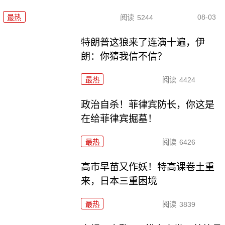
08-03
最热
阅读
5244
特朗普这狼来了连演十遍，伊
朗：你猜我信不信？
最热
阅读
4424
政治自杀！菲律宾防长，你这是
在给菲律宾掘墓！
最热
阅读
6426
高市早苗又作妖！特高课卷土重
来，日本三重困境
最热
阅读
3839