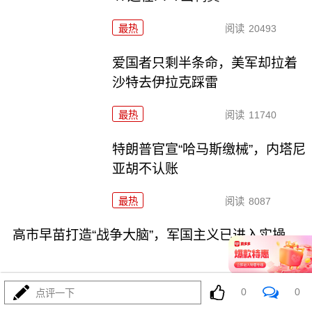
最热
阅读
20493
爱国者只剩半条命，美军却拉着
沙特去伊拉克踩雷
最热
阅读
11740
特朗普官宣“哈马斯缴械”，内塔尼
亚胡不认账
最热
阅读
8087
高市早苗打造“战争大脑”，军国主义已进入实操
0
0
点评一下