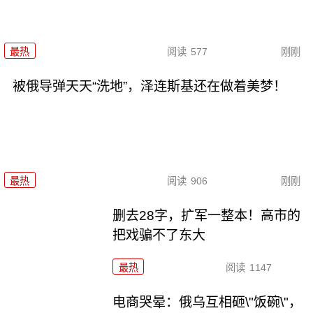
最热
阅读
577
刚刚
被俄导弹天天“洗地”，泽连斯基还在做着美梦！
最热
阅读
906
刚刚
删去28字，扩军一整本！高市的
把戏骗不了东大
最热
阅读
1147
电商哭晕：俄乌互相砸\"饭碗\"，