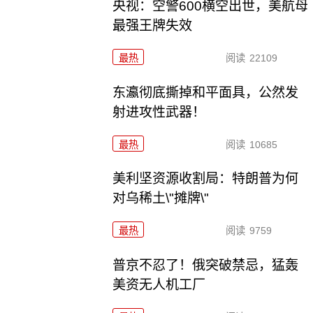
央视：空警600横空出世，美航母
最强王牌失效
最热
阅读
22109
东瀛彻底撕掉和平面具，公然发
射进攻性武器！
最热
阅读
10685
美利坚资源收割局：特朗普为何
对乌稀土\"摊牌\"
最热
阅读
9759
普京不忍了！俄突破禁忌，猛轰
美资无人机工厂