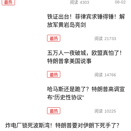
08-02
最热
阅读
4303
铁证出台！菲律宾求锤得锤！解
放军黄岩岛亮剑
最热
阅读
21733
五万人一夜破城，欧盟真怕了！
特朗普拿美国说事
最热
阅读
14766
哈马斯还是跪了？特朗普高调宣
布“历史性协议”
最热
阅读
10225
炸电厂锁死波斯湾！特朗普要对伊朗下死手了？