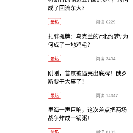
成了回流东大？
最热
阅读
6229
扎胖摊牌：乌克兰的\"北约梦\"为
何成了一地鸡毛？
最热
阅读
3404
刚刚，普京被逼亮出底牌！俄罗
斯要干大事了！
最热
阅读
14347
里海一声巨响，这次差点把两场
战争炸成一锅粥！
最热
阅读
8103