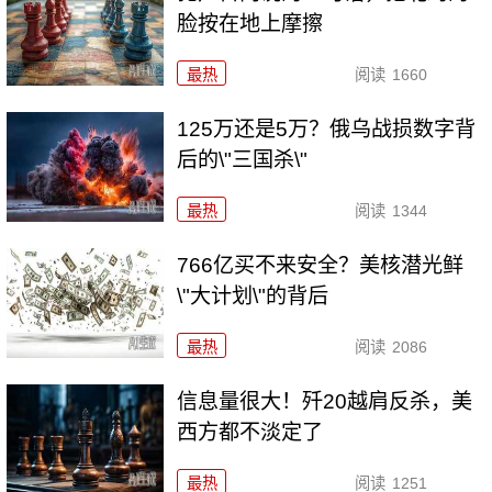
脸按在地上摩擦
最热
阅读
1660
125万还是5万？俄乌战损数字背
后的\"三国杀\"
最热
阅读
1344
766亿买不来安全？美核潜光鲜
\"大计划\"的背后
最热
阅读
2086
信息量很大！歼20越肩反杀，美
西方都不淡定了
最热
阅读
1251