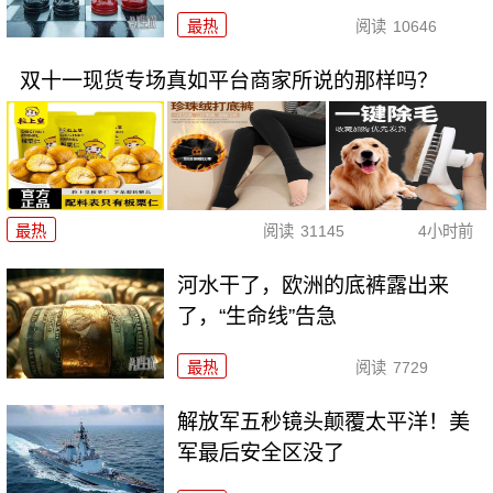
最热
阅读
10646
双十一现货专场真如平台商家所说的那样吗？
最热
阅读
31145
4小时前
河水干了，欧洲的底裤露出来
了，“生命线”告急
最热
阅读
7729
解放军五秒镜头颠覆太平洋！美
军最后安全区没了