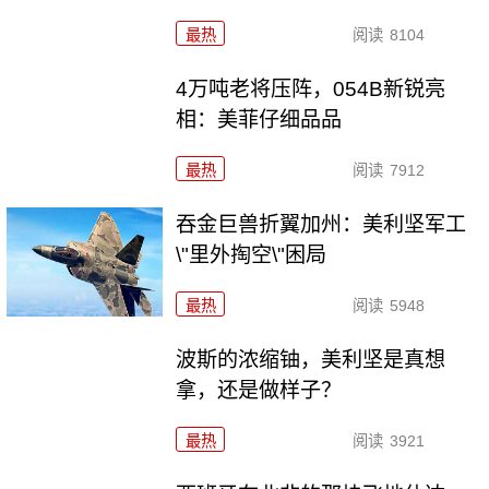
最热
阅读
8104
4万吨老将压阵，054B新锐亮
相：美菲仔细品品
最热
阅读
7912
吞金巨兽折翼加州：美利坚军工
\"里外掏空\"困局
最热
阅读
5948
波斯的浓缩铀，美利坚是真想
拿，还是做样子？
最热
阅读
3921