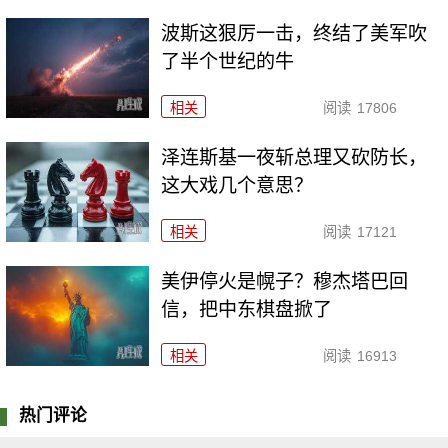
波斯这狠厉一击，终结了美军吹
了半个世纪的牛
相关
阅读
17806
泽连斯基一夜斩总理又砍防长，
这大戏几个意思？
相关
阅读
17121
美伊停火是幌子？穆杰塔巴回
信，把中东棋盘掀了
相关
阅读
16913
热门评论