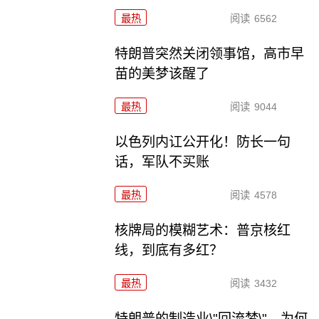
最热
阅读
6562
特朗普突然关闭领事馆，高市早
苗的美梦该醒了
最热
阅读
9044
以色列内讧公开化！防长一句
话，军队不买账
最热
阅读
4578
核牌局的模糊艺术：普京核红
线，到底有多红？
最热
阅读
3432
特朗普的制造业\"回流梦\"，为何