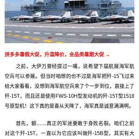
拼多多暑假大促，升温降价，全品类暑期大促 →
之前，大伊万曾经提过一嘴，说希望下届航展海军航
空兵可以参展。但当时咱想的也不过是海军把歼-15飞过来
给大家看看，没想到海军航空兵来了个一步到位，直接上了
歼-15T，而且还是使用FWS-10H型发动机的歼-15T型1518
号原型机！这下真的是喜从天降了，海军真是诚意满满啊。
首先，额……真正的军迷要敢于身败名裂。咱们之前
对这个歼-15T，一直以为它应该叫做歼-15B型，其实有大