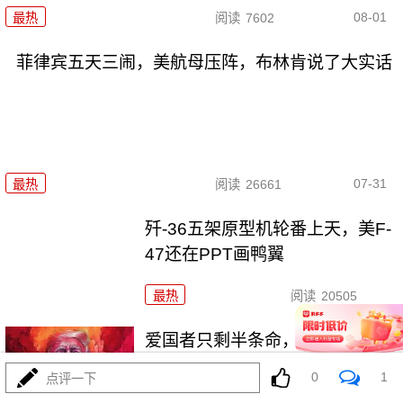
08-01
最热
阅读
7602
菲律宾五天三闹，美航母压阵，布林肯说了大实话
07-31
最热
阅读
26661
歼-36五架原型机轮番上天，美F-
47还在PPT画鸭翼
最热
阅读
20505
爱国者只剩半条命，美军却拉着
沙特去伊拉克踩雷
0
1
点评一下