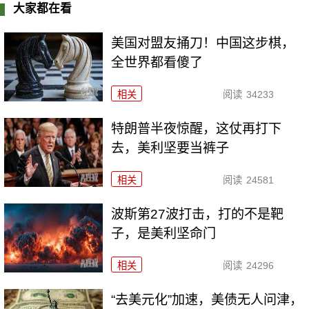
大家都在看
美国对盟友捅刀！中国这步棋，
全世界都看傻了
相关
阅读
34233
特朗普半夜惊醒，这仗再打下
去，美利坚要当裤子
相关
阅读
24581
波斯第27波打击，打的不是靶
子，是美利坚命门
相关
阅读
24296
“去美元化”加速，美债无人问津，