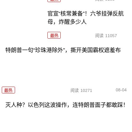
官宣“核常兼备”！六爷挂弹反航
母，炸醒多少人
最热
阅读
11057
特朗普一句“珍珠港除外”，撕开美国霸权遮羞布
08-04
最热
阅读
10271
灭人种？以色列这波操作，连特朗普面子都敢踩！