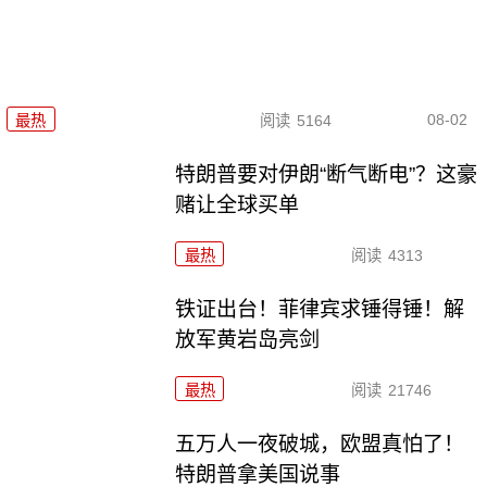
08-02
最热
阅读
5164
特朗普要对伊朗“断气断电”？这豪
赌让全球买单
最热
阅读
4313
铁证出台！菲律宾求锤得锤！解
放军黄岩岛亮剑
最热
阅读
21746
五万人一夜破城，欧盟真怕了！
特朗普拿美国说事