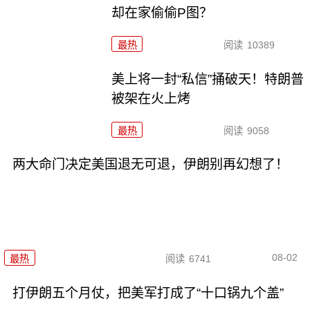
却在家偷偷P图？
最热
阅读
10389
美上将一封“私信”捅破天！特朗普
被架在火上烤
最热
阅读
9058
两大命门决定美国退无可退，伊朗别再幻想了！
08-02
最热
阅读
6741
打伊朗五个月仗，把美军打成了“十口锅九个盖”