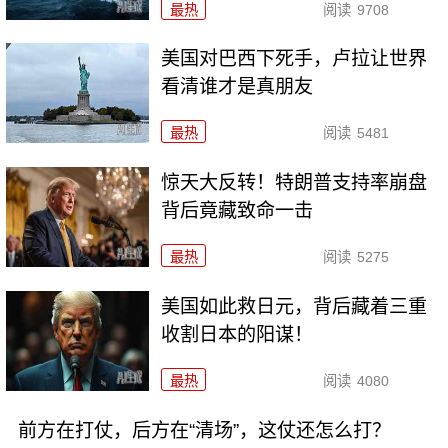
最热
阅读
9708
美国对巴西下死手，卢拉让世界
看清谁才是真朋友
最热
阅读
5481
惊天大反转！特朗普支持率崩盘
背后竟藏致命一击
最热
阅读
5275
美国如此救日元，背后藏着三重
收割日本的阳谋！
最热
阅读
4080
前方在打仗，后方在“清场”，这仗还怎么打？