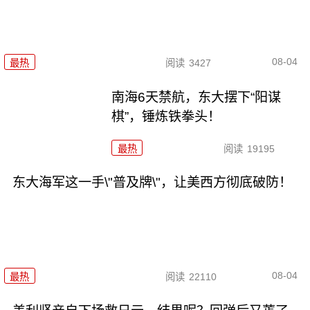
08-04
最热
阅读
3427
南海6天禁航，东大摆下“阳谋
棋”，锤炼铁拳头！
最热
阅读
19195
东大海军这一手\"普及牌\"，让美西方彻底破防！
08-04
最热
阅读
22110