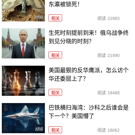
东瀛被锁死！
相关
阅读
22983
生死时刻提前到来！俄乌战争终
到见分晓的时刻？
相关
阅读
21990
美国最狠的反华鹰派，怎么访个
华还委屈上了？
相关
阅读
18488
巴铁横扫海湾：沙科之后谁会是
下一个？美国懵了
相关
阅读
18062