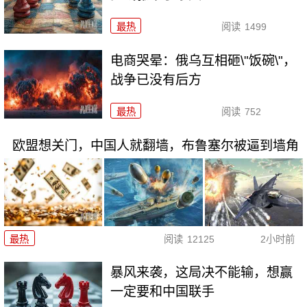
最热
阅读
1499
电商哭晕：俄乌互相砸\"饭碗\"，
战争已没有后方
最热
阅读
752
欧盟想关门，中国人就翻墙，布鲁塞尔被逼到墙角
最热
阅读
12125
2小时前
暴风来袭，这局决不能输，想赢
一定要和中国联手