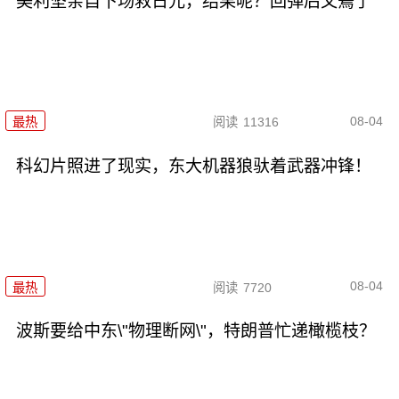
美利坚亲自下场救日元，结果呢？回弹后又蔫了
08-04
最热
阅读
11316
科幻片照进了现实，东大机器狼驮着武器冲锋！
08-04
最热
阅读
7720
波斯要给中东\"物理断网\"，特朗普忙递橄榄枝？