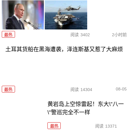
最热
阅读
3402
2小时前
土耳其货船在黑海遭袭，泽连斯基又惹了大麻烦
08-05
最热
阅读
14304
黄岩岛上空惊雷起！东大\"八一
\"警巡完全不一样
最热
阅读
13371