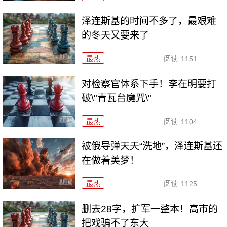
泽连斯基的时间不多了，最艰难
的冬天又要来了
最热
阅读
1151
对检察官体系下手！李在明要打
破\"青瓦台魔咒\"
最热
阅读
1104
被俄导弹天天“洗地”，泽连斯基还
在做着美梦！
最热
阅读
1125
删去28字，扩军一整本！高市的
把戏骗不了东大