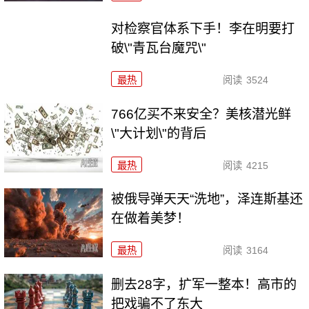
对检察官体系下手！李在明要打
破\"青瓦台魔咒\"
最热
阅读
3524
766亿买不来安全？美核潜光鲜
\"大计划\"的背后
最热
阅读
4215
被俄导弹天天“洗地”，泽连斯基还
在做着美梦！
最热
阅读
3164
删去28字，扩军一整本！高市的
把戏骗不了东大