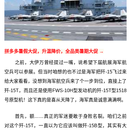
拼多多暑假大促，升温降价，全品类暑期大促 →
之前，大伊万曾经提过一嘴，说希望下届航展海军航
空兵可以参展。但当时咱想的也不过是海军把歼-15飞过来
给大家看看，没想到海军航空兵来了个一步到位，直接上了
歼-15T，而且还是使用FWS-10H型发动机的歼-15T型1518
号原型机！这下真的是喜从天降了，海军真是诚意满满啊。
首先，额……真正的军迷要敢于身败名裂。咱们之前
对这个歼-15T，一直以为它应该叫做歼-15B型，其实有大