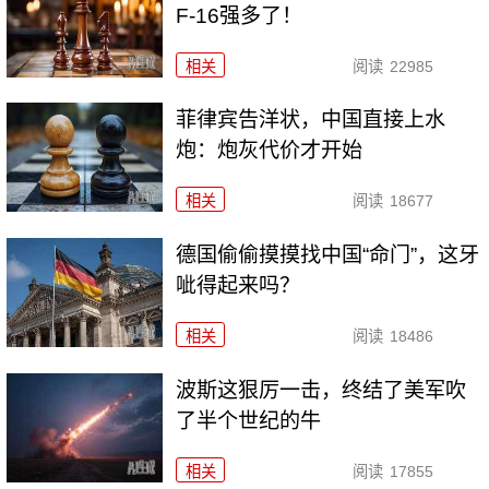
F-16强多了！
相关
阅读
22985
菲律宾告洋状，中国直接上水
炮：炮灰代价才开始
相关
阅读
18677
德国偷偷摸摸找中国“命门”，这牙
呲得起来吗？
相关
阅读
18486
波斯这狠厉一击，终结了美军吹
了半个世纪的牛
相关
阅读
17855