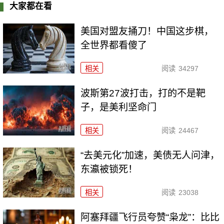
大家都在看
美国对盟友捅刀！中国这步棋，
全世界都看傻了
相关
阅读
34297
波斯第27波打击，打的不是靶
子，是美利坚命门
相关
阅读
24467
“去美元化”加速，美债无人问津，
东瀛被锁死！
相关
阅读
23038
阿塞拜疆飞行员夸赞“枭龙”：比比