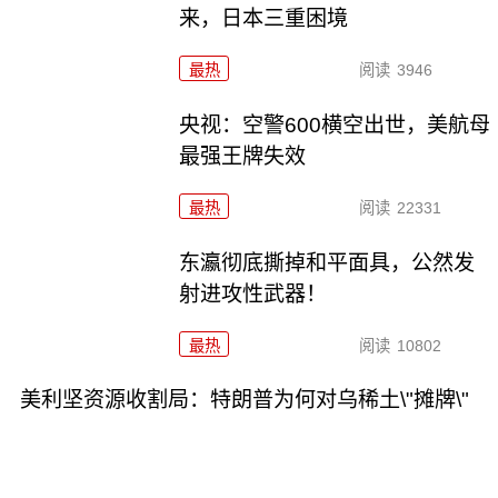
来，日本三重困境
最热
阅读
3946
央视：空警600横空出世，美航母
最强王牌失效
最热
阅读
22331
东瀛彻底撕掉和平面具，公然发
射进攻性武器！
最热
阅读
10802
美利坚资源收割局：特朗普为何对乌稀土\"摊牌\"