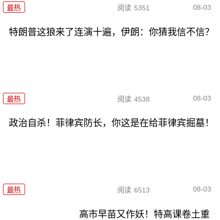
08-03
最热
阅读
5351
特朗普这狼来了连演十遍，伊朗：你猜我信不信？
08-03
最热
阅读
4538
政治自杀！菲律宾防长，你这是在给菲律宾掘墓！
08-03
最热
阅读
6513
高市早苗又作妖！特高课卷土重