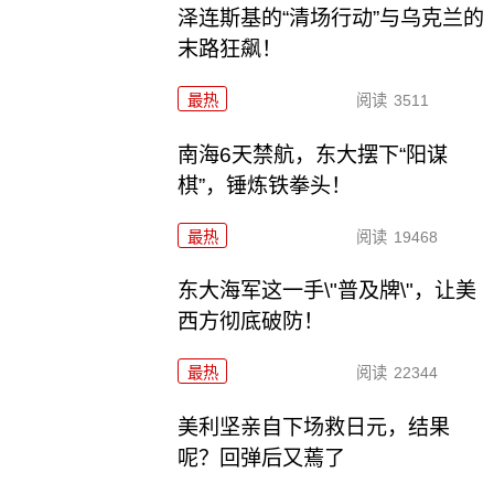
泽连斯基的“清场行动”与乌克兰的
末路狂飙！
最热
阅读
3511
南海6天禁航，东大摆下“阳谋
棋”，锤炼铁拳头！
最热
阅读
19468
东大海军这一手\"普及牌\"，让美
西方彻底破防！
最热
阅读
22344
美利坚亲自下场救日元，结果
呢？回弹后又蔫了