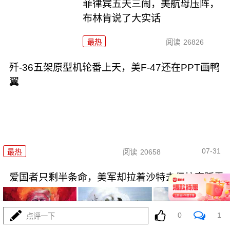
菲律宾五天三闹，美航母压阵，
布林肯说了大实话
最热
阅读
26826
歼-36五架原型机轮番上天，美F-47还在PPT画鸭
翼
07-31
最热
阅读
20658
爱国者只剩半条命，美军却拉着沙特去伊拉克踩雷
0
1
点评一下