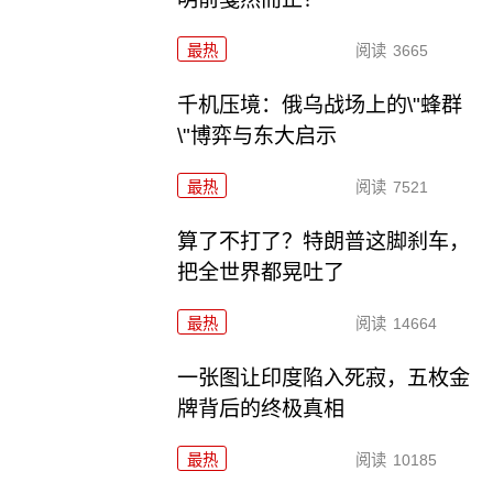
最热
阅读
3665
千机压境：俄乌战场上的\"蜂群
\"博弈与东大启示
最热
阅读
7521
算了不打了？特朗普这脚刹车，
把全世界都晃吐了
最热
阅读
14664
一张图让印度陷入死寂，五枚金
牌背后的终极真相
最热
阅读
10185