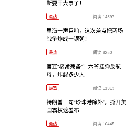
斯要干大事了！
最热
阅读
14597
里海一声巨响，这次差点把两场
战争炸成一锅粥！
最热
阅读
8250
官宣“核常兼备”！六爷挂弹反航
母，炸醒多少人
最热
阅读
11313
特朗普一句“珍珠港除外”，撕开美
国霸权遮羞布
最热
阅读
10445