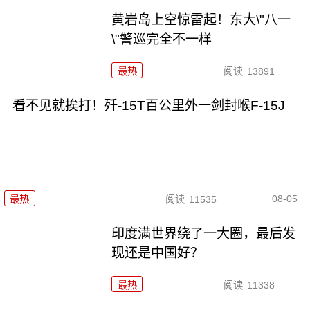
黄岩岛上空惊雷起！东大\"八一
\"警巡完全不一样
最热
阅读
13891
看不见就挨打！歼-15T百公里外一剑封喉F-15J
08-05
最热
阅读
11535
印度满世界绕了一大圈，最后发
现还是中国好？
最热
阅读
11338