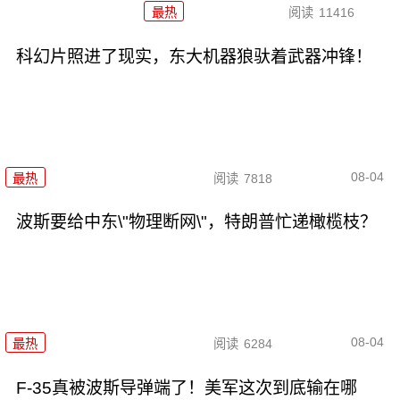
最热
阅读
11416
科幻片照进了现实，东大机器狼驮着武器冲锋！
08-04
最热
阅读
7818
波斯要给中东\"物理断网\"，特朗普忙递橄榄枝？
08-04
最热
阅读
6284
F-35真被波斯导弹端了！美军这次到底输在哪