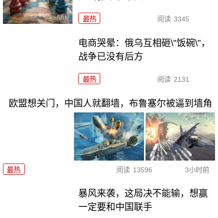
最热
阅读
3345
电商哭晕：俄乌互相砸\"饭碗\"，
战争已没有后方
最热
阅读
2131
欧盟想关门，中国人就翻墙，布鲁塞尔被逼到墙角
最热
阅读
13596
3小时前
暴风来袭，这局决不能输，想赢
一定要和中国联手