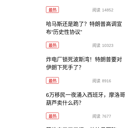
最热
阅读
14852
哈马斯还是跪了？特朗普高调宣
布“历史性协议”
最热
阅读
10323
炸电厂锁死波斯湾！特朗普要对
伊朗下死手了？
最热
阅读
8916
6万移民一夜涌入西班牙，摩洛哥
葫芦卖什么药？
最热
阅读
7677