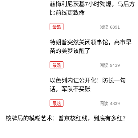
赫梅利尼茨基7小时殉爆，乌后方
比前线更致命
最热
阅读
6891
特朗普突然关闭领事馆，高市早
苗的美梦该醒了
最热
阅读
9439
以色列内讧公开化！防长一句
话，军队不买账
最热
阅读
4839
核牌局的模糊艺术：普京核红线，到底有多红？