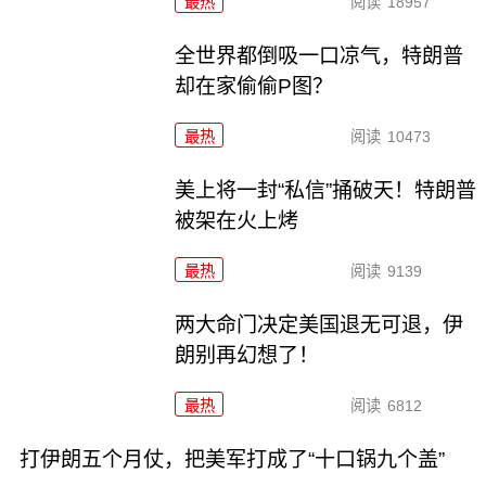
最热
阅读
18957
全世界都倒吸一口凉气，特朗普
却在家偷偷P图？
最热
阅读
10473
美上将一封“私信”捅破天！特朗普
被架在火上烤
最热
阅读
9139
两大命门决定美国退无可退，伊
朗别再幻想了！
最热
阅读
6812
打伊朗五个月仗，把美军打成了“十口锅九个盖”