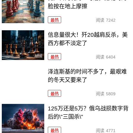
脸按在地上摩擦
最热
阅读
7242
信息量很大！歼20越肩反杀，美
西方都不淡定了
最热
阅读
6404
泽连斯基的时间不多了，最艰难
的冬天又要来了
最热
阅读
5809
125万还是5万？俄乌战损数字背
后的\"三国杀\"
最热
阅读
4771