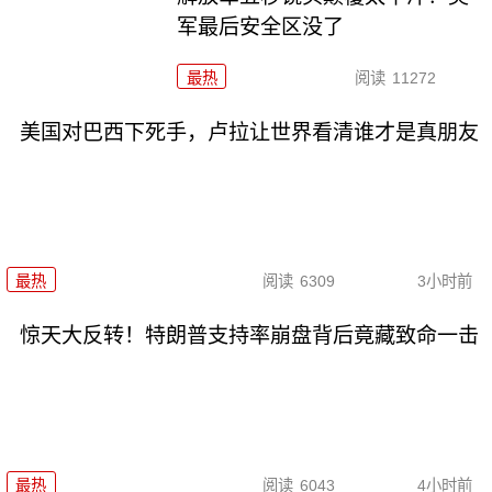
军最后安全区没了
最热
阅读
11272
美国对巴西下死手，卢拉让世界看清谁才是真朋友
最热
阅读
6309
3小时前
惊天大反转！特朗普支持率崩盘背后竟藏致命一击
最热
阅读
6043
4小时前