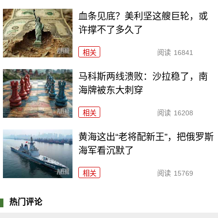
血条见底？美利坚这艘巨轮，或
许撑不了多久了
相关
阅读
16841
马科斯两线溃败：沙拉稳了，南
海牌被东大刺穿
相关
阅读
16208
黄海这出“老将配新王”，把俄罗斯
海军看沉默了
相关
阅读
15769
热门评论