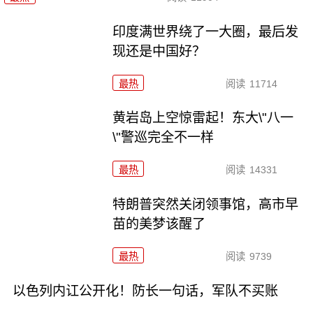
印度满世界绕了一大圈，最后发
现还是中国好？
最热
阅读
11714
黄岩岛上空惊雷起！东大\"八一
\"警巡完全不一样
最热
阅读
14331
特朗普突然关闭领事馆，高市早
苗的美梦该醒了
最热
阅读
9739
以色列内讧公开化！防长一句话，军队不买账