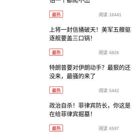
怕一个都爬不出
最热
阅读
16441
上将一封信捅破天！美军五艘驱
逐舰要盖三口锅！
最热
阅读
6826
特朗普要对伊朗动手？最狠的还
没来，最骚的来了
最热
阅读
5442
政治自杀！菲律宾防长，你这是
在给菲律宾掘墓！
最热
阅读
6597