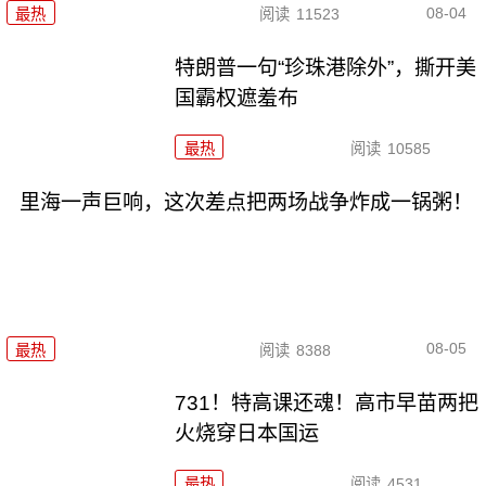
08-04
最热
阅读
11523
特朗普一句“珍珠港除外”，撕开美
国霸权遮羞布
最热
阅读
10585
里海一声巨响，这次差点把两场战争炸成一锅粥！
08-05
最热
阅读
8388
731！特高课还魂！高市早苗两把
火烧穿日本国运
最热
阅读
4531