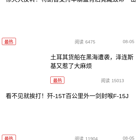
08-05
最热
阅读
6475
土耳其货船在黑海遭袭，泽连斯
基又惹了大麻烦
最热
阅读
15013
看不见就挨打！歼-15T百公里外一剑封喉F-15J
08-05
最热
阅读
11904