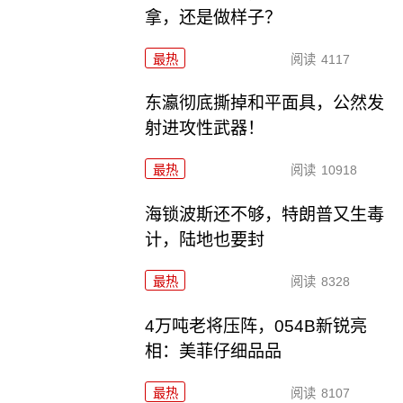
拿，还是做样子？
最热
阅读
4117
东瀛彻底撕掉和平面具，公然发
射进攻性武器！
最热
阅读
10918
海锁波斯还不够，特朗普又生毒
计，陆地也要封
最热
阅读
8328
4万吨老将压阵，054B新锐亮
相：美菲仔细品品
最热
阅读
8107