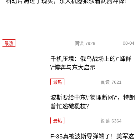
科幻片照进了现实，东大机器狼驮着武器冲锋！
08-04
最热
阅读
7926
千机压境：俄乌战场上的\"蜂群
\"博弈与东大启示
最热
阅读
7621
波斯要给中东\"物理断网\"，特朗
普忙递橄榄枝？
最热
阅读
6364
F-35真被波斯导弹端了！美军这