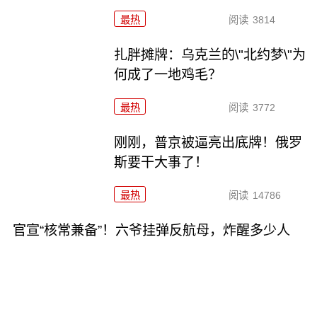
最热
阅读
3814
扎胖摊牌：乌克兰的\"北约梦\"为
何成了一地鸡毛？
最热
阅读
3772
刚刚，普京被逼亮出底牌！俄罗
斯要干大事了！
最热
阅读
14786
官宣“核常兼备”！六爷挂弹反航母，炸醒多少人