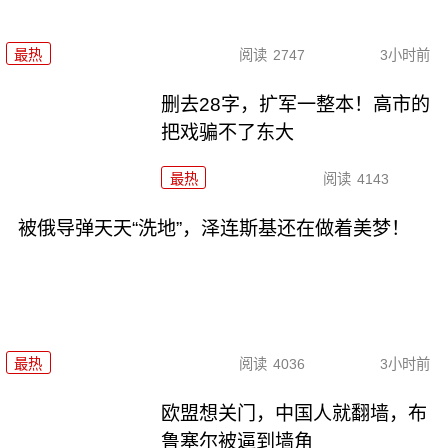
最热
阅读
2747
3小时前
删去28字，扩军一整本！高市的
把戏骗不了东大
最热
阅读
4143
被俄导弹天天“洗地”，泽连斯基还在做着美梦！
最热
阅读
4036
3小时前
欧盟想关门，中国人就翻墙，布
鲁塞尔被逼到墙角