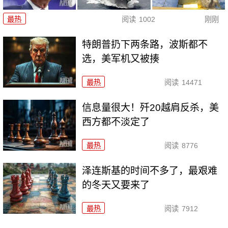
最热
阅读
1002
刚刚
特朗普扔下两条路，波斯都不
选，美军机又被揍
最热
阅读
14471
信息量很大！歼20越肩反杀，美
西方都不淡定了
最热
阅读
8776
泽连斯基的时间不多了，最艰难
的冬天又要来了
最热
阅读
7912