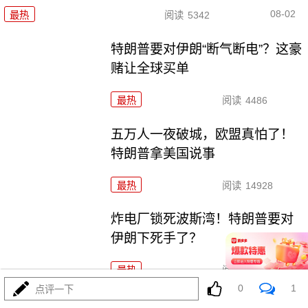
08-02
最热
阅读
5342
特朗普要对伊朗“断气断电”？这豪
赌让全球买单
最热
阅读
4486
五万人一夜破城，欧盟真怕了！
特朗普拿美国说事
最热
阅读
14928
炸电厂锁死波斯湾！特朗普要对
伊朗下死手了？
最热
阅读
8983
0
1
点评一下
铁证出台！菲律宾求锤得锤！解