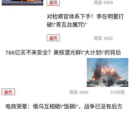
最热
阅读
6359
对检察官体系下手！李在明要打
破\"青瓦台魔咒\"
最热
阅读
4402
766亿买不来安全？美核潜光鲜\"大计划\"的背后
最热
阅读
4983
3小时前
电商哭晕：俄乌互相砸\"饭碗\"，战争已没有后方