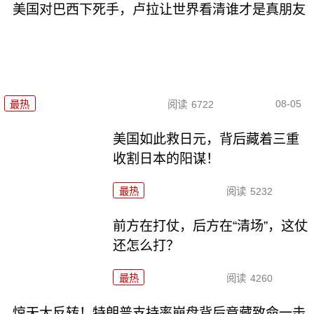
美国对巴西下死手，卢拉让世界看清谁才是真朋友
08-05
最热
阅读
6722
美国如此救日元，背后藏着三重
收割日本的阳谋！
最热
阅读
5232
前方在打仗，后方在“清场”，这仗
还怎么打？
最热
阅读
4260
惊天大反转！特朗普支持率崩盘背后竟藏致命一击