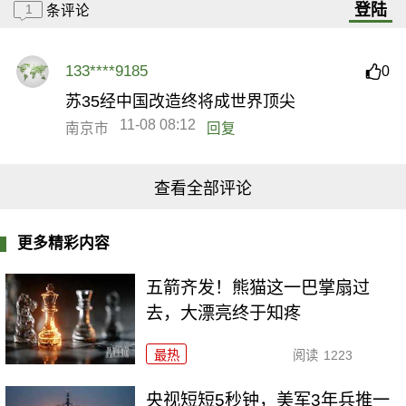
登陆
1
条评论
133****9185
0
苏35经中国改造终将成世界顶尖
11-08 08:12
南京市
回复
查看全部评论
更多精彩内容
五箭齐发！熊猫这一巴掌扇过
去，大漂亮终于知疼
最热
阅读
1223
央视短短5秒钟，美军3年兵推一