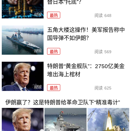
替日本“托底”？
最热
阅读
648
五角大楼这操作！美军报告称中
国导弹不如伊朗？
最热
阅读
569
特朗普“黄金舰队”：2750亿美金
堆出海上棺材
最热
阅读
625
伊朗赢了？这是特朗普给革命卫队下“精准毒计”