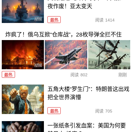
夜作废！亚太变天
最热
阅读
1414
炸疯了！俄乌互掀“仓库战”，28枚导弹全拦不住
最热
阅读
802
刚刚
五角大楼“罗生门”：特朗普这出戏
把全世界演懵
最热
阅读
705
一张纸条引发血案：美国为何要