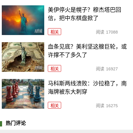
美伊停火是幌子？穆杰塔巴回
信，把中东棋盘掀了
相关
阅读
17088
血条见底？美利坚这艘巨轮，或
许撑不了多久了
相关
阅读
16927
马科斯两线溃败：沙拉稳了，南
海牌被东大刺穿
相关
阅读
16275
热门评论