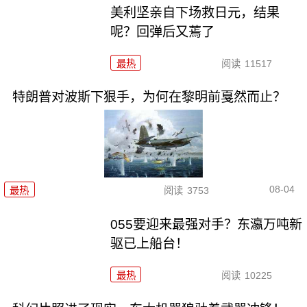
美利坚亲自下场救日元，结果
呢？回弹后又蔫了
最热
阅读
11517
特朗普对波斯下狠手，为何在黎明前戛然而止？
08-04
最热
阅读
3753
055要迎来最强对手？东瀛万吨新
驱已上船台！
最热
阅读
10225