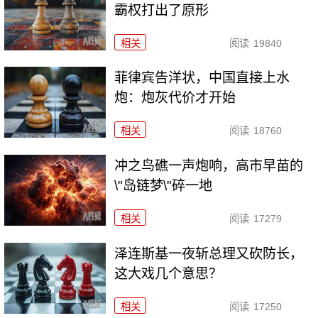
霸权打出了原形
相关
阅读
19840
菲律宾告洋状，中国直接上水
炮：炮灰代价才开始
相关
阅读
18760
冲之鸟礁一声炮响，高市早苗的
\"岛链梦\"碎一地
相关
阅读
17279
泽连斯基一夜斩总理又砍防长，
这大戏几个意思？
相关
阅读
17250