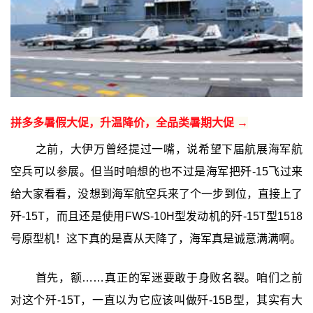
拼多多暑假大促，升温降价，全品类暑期大促 →
之前，大伊万曾经提过一嘴，说希望下届航展海军航
空兵可以参展。但当时咱想的也不过是海军把歼-15飞过来
给大家看看，没想到海军航空兵来了个一步到位，直接上了
歼-15T，而且还是使用FWS-10H型发动机的歼-15T型1518
号原型机！这下真的是喜从天降了，海军真是诚意满满啊。
首先，额……真正的军迷要敢于身败名裂。咱们之前
对这个歼-15T，一直以为它应该叫做歼-15B型，其实有大