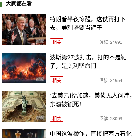
大家都在看
特朗普半夜惊醒，这仗再打下
去，美利坚要当裤子
相关
阅读
24691
波斯第27波打击，打的不是靶
子，是美利坚命门
相关
阅读
24654
“去美元化”加速，美债无人问津，
东瀛被锁死！
相关
阅读
23099
中国这波操作，直接把西方石化