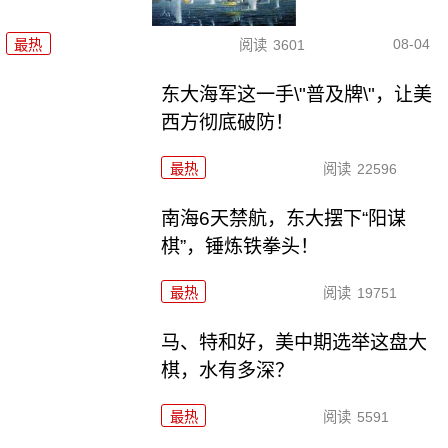
08-04
最热
阅读
3601
东大海军这一手\"普及牌\"，让美
西方彻底破防！
最热
阅读
22596
南海6天禁航，东大摆下“阳谋
棋”，锤炼铁拳头！
最热
阅读
19751
马、特和好，美中期选举这盘大
棋，水有多深？
最热
阅读
5591