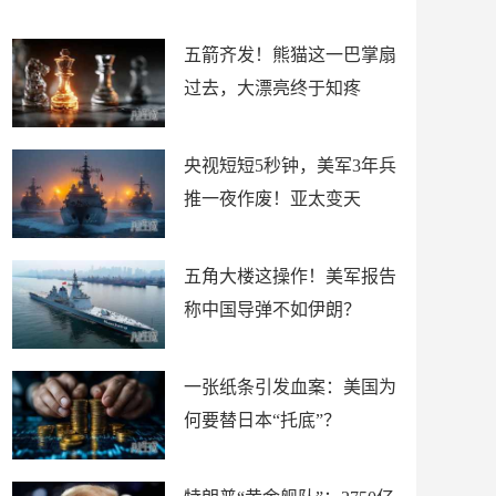
底”？
材
五箭齐发！熊猫这一巴掌扇
过去，大漂亮终于知疼
央视短短5秒钟，美军3年兵
推一夜作废！亚太变天
五角大楼这操作！美军报告
称中国导弹不如伊朗？
一张纸条引发血案：美国为
何要替日本“托底”？