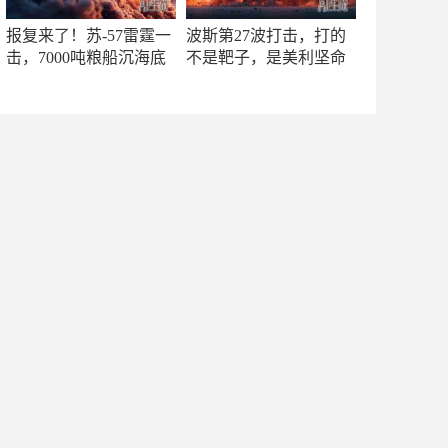
报复来了！苏-57雷霆一
波斯第27波打击，打的
击，7000吨粮船沉海底
不是靶子，是美利坚命
门