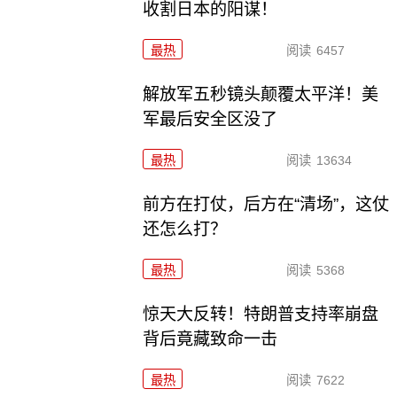
收割日本的阳谋！
最热
阅读
6457
解放军五秒镜头颠覆太平洋！美
军最后安全区没了
最热
阅读
13634
前方在打仗，后方在“清场”，这仗
还怎么打？
最热
阅读
5368
惊天大反转！特朗普支持率崩盘
背后竟藏致命一击
最热
阅读
7622