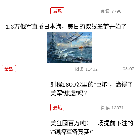
最热
阅读
7796
1.3万俄军直插日本海，美日的双线噩梦开始了
08-07
最热
阅读
11402
射程1800公里的“巨炮”，治得了
美军“焦虑”吗？
最热
阅读
13871
美狂囤百万吨：一场提前下注的
\"铜牌军备竞赛\"