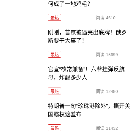
何成了一地鸡毛？
最热
阅读
4610
刚刚，普京被逼亮出底牌！俄罗
斯要干大事了！
最热
阅读
15699
官宣“核常兼备”！六爷挂弹反航
母，炸醒多少人
最热
阅读
12480
特朗普一句“珍珠港除外”，撕开美
国霸权遮羞布
最热
阅读
11432