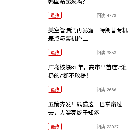
韩国站起来吗？
最热
阅读
4778
美空管漏洞再暴露！特朗普专机
差点与客机撞上
最热
阅读
3853
广岛核爆81年，高市早苗连\"谁
扔的\"都不敢提！
最热
阅读
2666
五箭齐发！熊猫这一巴掌扇过
去，大漂亮终于知疼
最热
阅读
23027