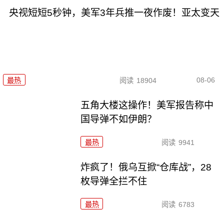
央视短短5秒钟，美军3年兵推一夜作废！亚太变天
08-06
最热
阅读
18904
五角大楼这操作！美军报告称中
国导弹不如伊朗？
最热
阅读
9941
炸疯了！俄乌互掀“仓库战”，28
枚导弹全拦不住
最热
阅读
6783