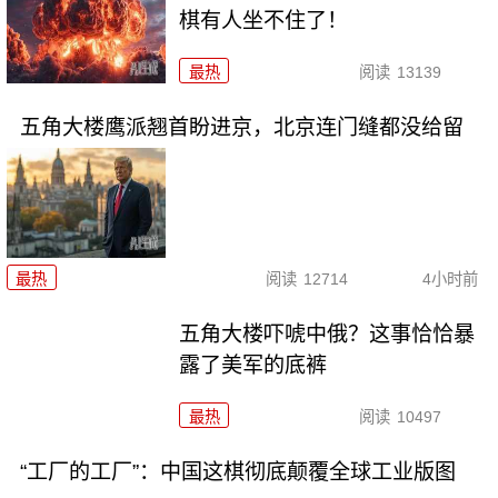
棋有人坐不住了！
最热
阅读
13139
五角大楼鹰派翘首盼进京，北京连门缝都没给留
最热
阅读
12714
4小时前
五角大楼吓唬中俄？这事恰恰暴
露了美军的底裤
最热
阅读
10497
“工厂的工厂”：中国这棋彻底颠覆全球工业版图