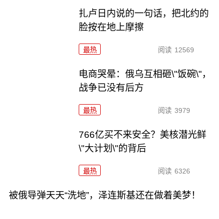
扎卢日内说的一句话，把北约的
脸按在地上摩擦
最热
阅读
12569
电商哭晕：俄乌互相砸\"饭碗\"，
战争已没有后方
最热
阅读
3979
766亿买不来安全？美核潜光鲜
\"大计划\"的背后
最热
阅读
6326
被俄导弹天天“洗地”，泽连斯基还在做着美梦！