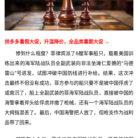
拼多多暑假大促，升温降价，全品类暑期大促 →
惨到什么程度？菲律宾派了6艘军事船只，载着美国训
练出来的海军陆战队员全副武装向非法坐滩仁爱礁的“马德
雷山”号进发，试图冲破中国防线进行补给。结果，这次冲
击最终不但没有成功，菲方参与的船只要不是被中国俘虏了
或凿沉了，船上全副武装的菲海军陆战队员，直接被中国的
海警拿着斧头给俘虏并缴了枪械，还有一个海军陆战队员的
大拇指混丢了。最后，中国海警把人放了，但枪支作为战利
品带了回来。