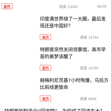
08-05
最热
阅读
13043
印度满世界绕了一大圈，最后发
现还是中国好？
最热
阅读
12744
特朗普突然关闭领事馆，高市早
苗的美梦该醒了
最热
阅读
10794
赫梅利尼茨基7小时殉爆，乌后方
比前线更致命
最热
阅读
8069