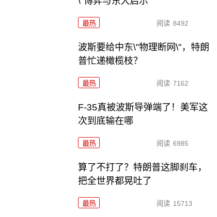
\"博弈与东大启示
最热
阅读
8492
波斯要给中东\"物理断网\"，特朗
普忙递橄榄枝？
最热
阅读
7162
F-35真被波斯导弹端了！美军这
次到底输在哪
最热
阅读
6985
算了不打了？特朗普这脚刹车，
把全世界都晃吐了
最热
阅读
15713