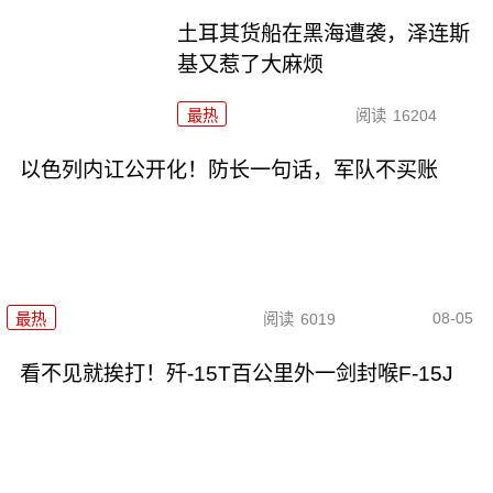
土耳其货船在黑海遭袭，泽连斯
基又惹了大麻烦
最热
阅读
16204
以色列内讧公开化！防长一句话，军队不买账
08-05
最热
阅读
6019
看不见就挨打！歼-15T百公里外一剑封喉F-15J