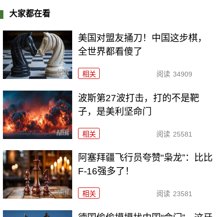
大家都在看
美国对盟友捅刀！中国这步棋，
全世界都看傻了
相关
阅读
34909
波斯第27波打击，打的不是靶
子，是美利坚命门
相关
阅读
25581
阿塞拜疆飞行员夸赞“枭龙”：比比
F-16强多了！
相关
阅读
23581