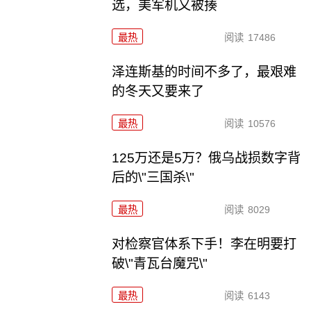
选，美军机又被揍
最热
阅读
17486
泽连斯基的时间不多了，最艰难
的冬天又要来了
最热
阅读
10576
125万还是5万？俄乌战损数字背
后的\"三国杀\"
最热
阅读
8029
对检察官体系下手！李在明要打
破\"青瓦台魔咒\"
最热
阅读
6143