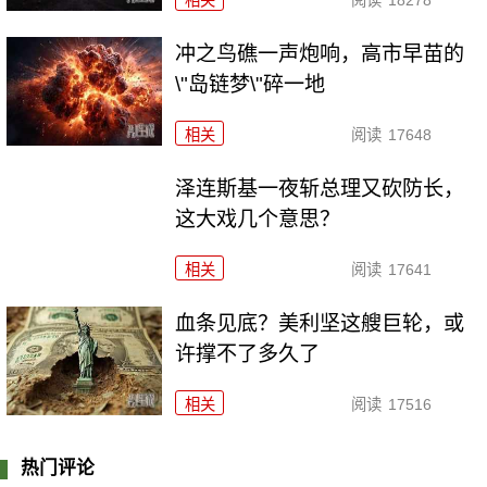
冲之鸟礁一声炮响，高市早苗的
\"岛链梦\"碎一地
相关
阅读
17648
泽连斯基一夜斩总理又砍防长，
这大戏几个意思？
相关
阅读
17641
血条见底？美利坚这艘巨轮，或
许撑不了多久了
相关
阅读
17516
热门评论