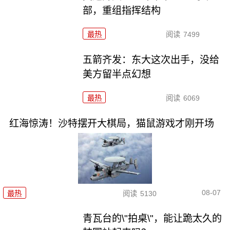
部，重组指挥结构
最热
阅读
7499
五箭齐发：东大这次出手，没给
美方留半点幻想
最热
阅读
6069
红海惊涛！沙特摆开大棋局，猫鼠游戏才刚开场
08-07
最热
阅读
5130
青瓦台的\"拍桌\"，能让跪太久的