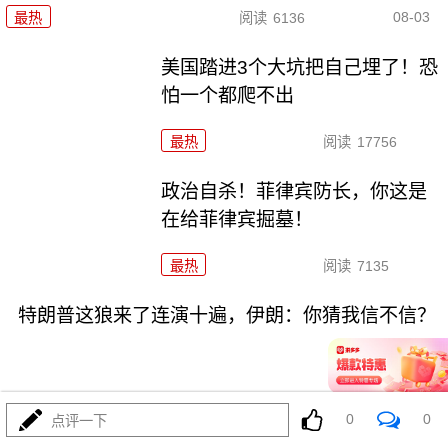
08-03
最热
阅读
6136
美国踏进3个大坑把自己埋了！恐
怕一个都爬不出
最热
阅读
17756
政治自杀！菲律宾防长，你这是
在给菲律宾掘墓！
最热
阅读
7135
特朗普这狼来了连演十遍，伊朗：你猜我信不信？
0
0
点评一下