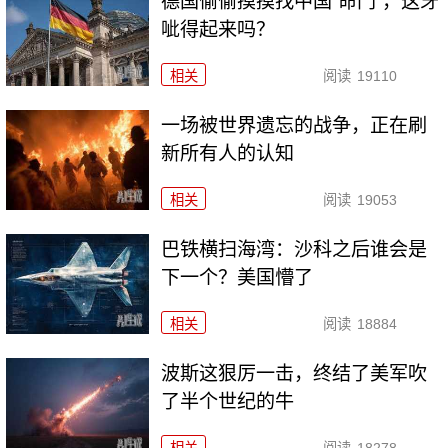
德国偷偷摸摸找中国“命门”，这牙
呲得起来吗？
相关
阅读
19110
一场被世界遗忘的战争，正在刷
新所有人的认知
相关
阅读
19053
巴铁横扫海湾：沙科之后谁会是
下一个？美国懵了
相关
阅读
18884
波斯这狠厉一击，终结了美军吹
了半个世纪的牛
相关
阅读
18278