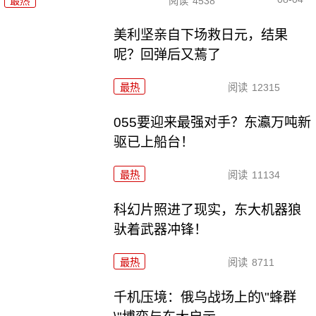
最热
阅读
4538
美利坚亲自下场救日元，结果
呢？回弹后又蔫了
最热
阅读
12315
055要迎来最强对手？东瀛万吨新
驱已上船台！
最热
阅读
11134
科幻片照进了现实，东大机器狼
驮着武器冲锋！
最热
阅读
8711
千机压境：俄乌战场上的\"蜂群