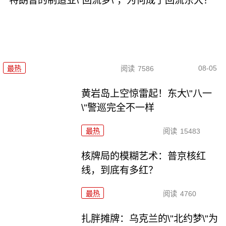
特朗普的制造业\"回流梦\"，为何成了回流东大？
08-05
最热
阅读
7586
黄岩岛上空惊雷起！东大\"八一
\"警巡完全不一样
最热
阅读
15483
核牌局的模糊艺术：普京核红
线，到底有多红？
最热
阅读
4760
扎胖摊牌：乌克兰的\"北约梦\"为