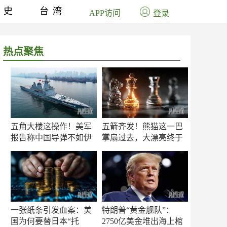
历史
台湾
APP访问
登录
热点聚焦
五角大楼这操作！美军
五箭齐发！熊猫这一巴
报告称中国导弹不如伊
掌扇过去，大漂亮终于
朗？
知疼
一张纸条引发血案：美
特朗普“黄金舰队”：
国为何要替日本“托
2750亿美金堆出海上棺