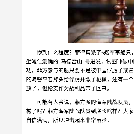
惨到什么程度？菲律宾派了6艘军事船只
坐滩仁爱礁的“马德雷山”号进发，试图冲破
功，菲方参与的船只要不是被中国俘虏了或凿
的海警拿着斧头给俘虏并缴了枪械，还有一个
放了，但枪支作为战利品带了回来。
可能有人会说，菲方派的海军陆战队员，
械了呢？菲方海军陆战队员到底长啥样？大家
自信满满，所以冲击起来非常嚣张。