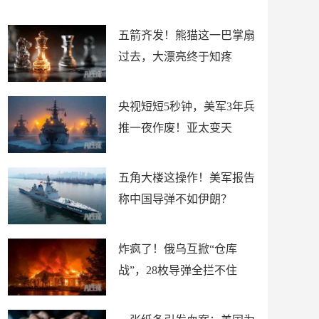
底”？
材
五箭齐发！熊猫这一巴掌扇
过去，大漂亮终于知疼
央视短短5秒钟，美军3年兵
推一夜作废！亚太变天
五角大楼这操作！美军报告
称中国导弹不如伊朗？
炸疯了！俄乌互掀“仓库
战”，28枚导弹全拦不住