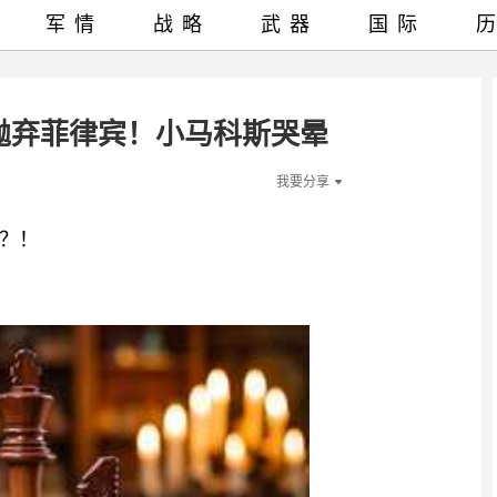
军情
战略
武器
国际
抛弃菲律宾！小马科斯哭晕
我要分享
？！