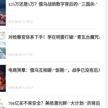
125万还是5万？俄乌战损数字背后的\"三国杀\"
2026-08-06 11:39:52
对检察官体系下手！李在明要打破\"青瓦台魔咒\"
2026-08-06 11:57:01
电商哭晕：俄乌互相砸\"饭碗\"，战争已没有后方
2026-08-06 11:34:53
766亿买不来安全？美核潜光鲜\"大计划\"的背后