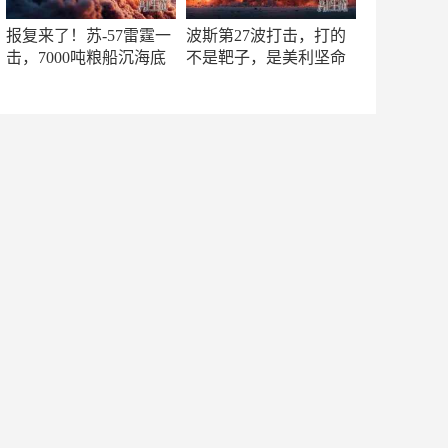
报复来了！苏-57雷霆一
波斯第27波打击，打的
击，7000吨粮船沉海底
不是靶子，是美利坚命
门