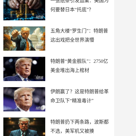
一张纸条引发血案：美国为
何要替日本“托底”？
五角大楼“罗生门”：特朗普
这出戏把全世界演懵
特朗普“黄金舰队”：2750亿
美金堆出海上棺材
伊朗赢了？这是特朗普给革
命卫队下“精准毒计”
特朗普扔下两条路，波斯都
不选，美军机又被揍