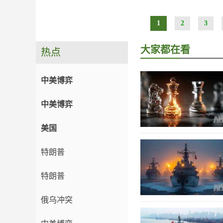
1
2
3
大家都在看
热点
中美博弈
中美博弈
美国
特朗普
特朗普
俄乌冲突