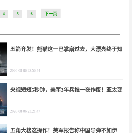
4
5
6
下一页
五箭齐发！熊猫这一巴掌扇过去，大漂亮终于知
疼
2026-08-06 23:56:44
央视短短5秒钟，美军3年兵推一夜作废！亚太变
天
2026-08-06 23:21:47
五角大楼这操作！美军报告称中国导弹不如伊