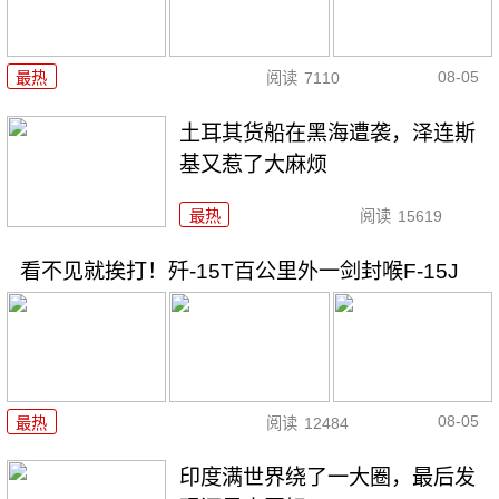
08-05
最热
阅读
7110
土耳其货船在黑海遭袭，泽连斯
基又惹了大麻烦
最热
阅读
15619
看不见就挨打！歼-15T百公里外一剑封喉F-15J
08-05
最热
阅读
12484
印度满世界绕了一大圈，最后发