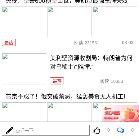
央视：空警600横空出世，美航母最强王牌失效
08-03
最热
阅读
23156
美利坚资源收割局：特朗普为何
对乌稀土\"摊牌\"
最热
阅读
10353
普京不忍了！俄突破禁忌，猛轰美资无人机工厂
0
0
点评一下
08-03
最热
阅读
8801