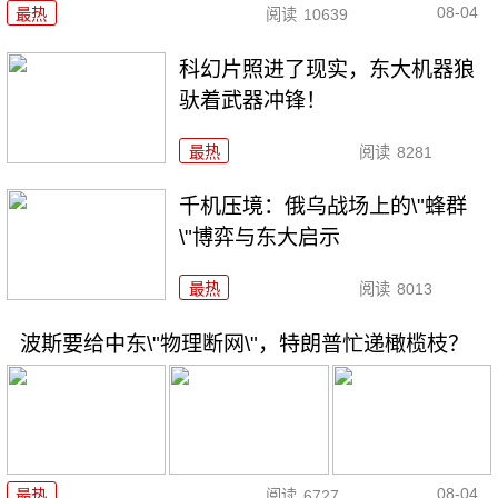
08-04
最热
阅读
10639
科幻片照进了现实，东大机器狼
驮着武器冲锋！
最热
阅读
8281
千机压境：俄乌战场上的\"蜂群
\"博弈与东大启示
最热
阅读
8013
波斯要给中东\"物理断网\"，特朗普忙递橄榄枝？
08-04
最热
阅读
6727