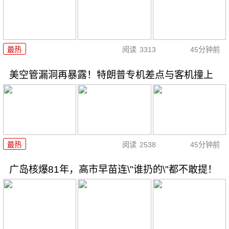
最热
阅读
3313
45分钟前
美空管漏洞再暴露！特朗普专机差点与客机撞上
最热
阅读
2538
45分钟前
广岛核爆81年，高市早苗连\"谁扔的\"都不敢提！