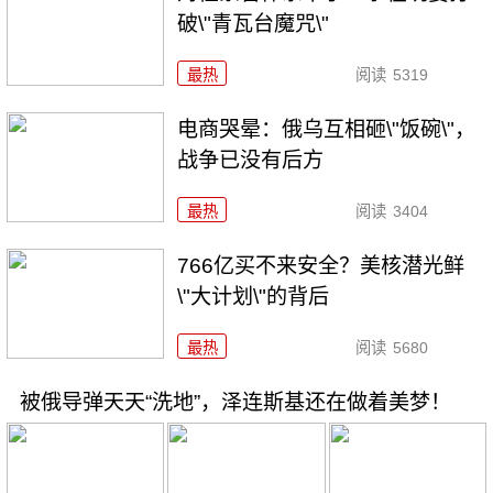
破\"青瓦台魔咒\"
最热
阅读
5319
电商哭晕：俄乌互相砸\"饭碗\"，
战争已没有后方
最热
阅读
3404
766亿买不来安全？美核潜光鲜
\"大计划\"的背后
最热
阅读
5680
被俄导弹天天“洗地”，泽连斯基还在做着美梦！