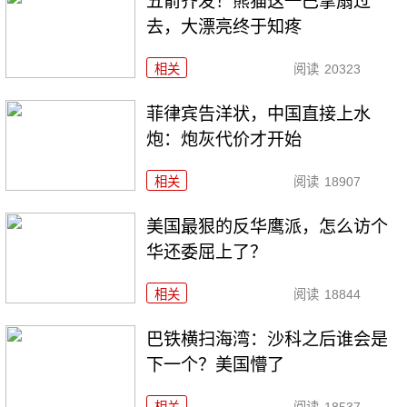
五箭齐发！熊猫这一巴掌扇过
去，大漂亮终于知疼
相关
阅读
20323
菲律宾告洋状，中国直接上水
炮：炮灰代价才开始
相关
阅读
18907
美国最狠的反华鹰派，怎么访个
华还委屈上了？
相关
阅读
18844
巴铁横扫海湾：沙科之后谁会是
下一个？美国懵了
相关
阅读
18537