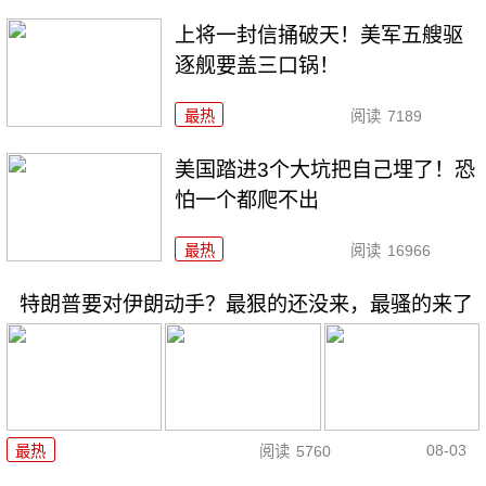
上将一封信捅破天！美军五艘驱
逐舰要盖三口锅！
最热
阅读
7189
美国踏进3个大坑把自己埋了！恐
怕一个都爬不出
最热
阅读
16966
特朗普要对伊朗动手？最狠的还没来，最骚的来了
08-03
最热
阅读
5760