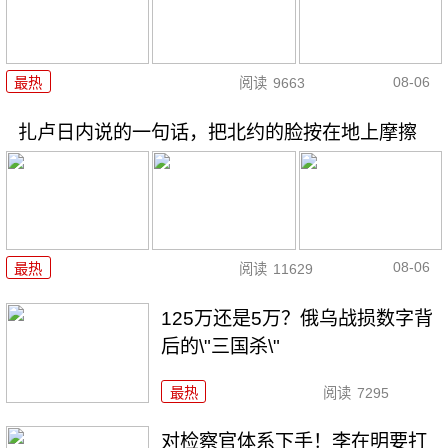
08-06
最热
阅读
9663
扎卢日内说的一句话，把北约的脸按在地上摩擦
08-06
最热
阅读
11629
125万还是5万？俄乌战损数字背
后的\"三国杀\"
最热
阅读
7295
对检察官体系下手！李在明要打