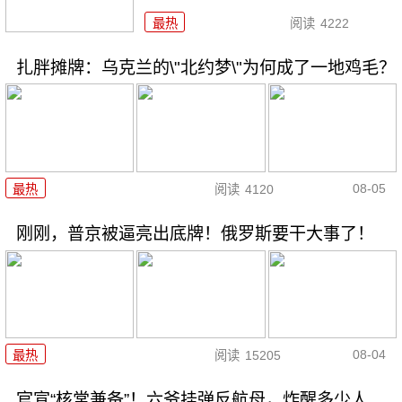
最热
阅读
4222
扎胖摊牌：乌克兰的\"北约梦\"为何成了一地鸡毛？
08-05
最热
阅读
4120
刚刚，普京被逼亮出底牌！俄罗斯要干大事了！
08-04
最热
阅读
15205
官宣“核常兼备”！六爷挂弹反航母，炸醒多少人