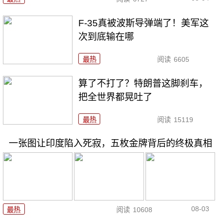
F-35真被波斯导弹端了！美军这
次到底输在哪
最热
阅读
6605
算了不打了？特朗普这脚刹车，
把全世界都晃吐了
最热
阅读
15119
一张图让印度陷入死寂，五枚金牌背后的终极真相
08-03
最热
阅读
10608