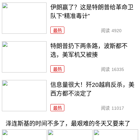
伊朗赢了？这是特朗普给革命卫
队下“精准毒计”
最热
阅读
4920
特朗普扔下两条路，波斯都不
选，美军机又被揍
最热
阅读
16335
信息量很大！歼20越肩反杀，美
西方都不淡定了
最热
阅读
11017
泽连斯基的时间不多了，最艰难的冬天又要来了