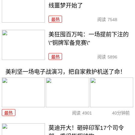
线噩梦开始了
最热
阅读
7548
美狂囤百万吨：一场提前下注的
\"铜牌军备竞赛\"
最热
阅读
5896
美利坚一场电子战演习，把自家救护机送了命！
最热
阅读
4901
40分钟前
莫迪开大！砸碎印军17个司令