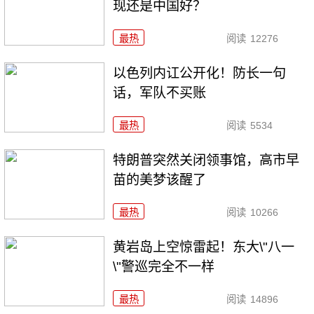
现还是中国好？
最热
阅读
12276
以色列内讧公开化！防长一句
话，军队不买账
最热
阅读
5534
特朗普突然关闭领事馆，高市早
苗的美梦该醒了
最热
阅读
10266
黄岩岛上空惊雷起！东大\"八一
\"警巡完全不一样
最热
阅读
14896