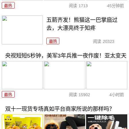
最热
阅读
1713
45分钟前
五箭齐发！熊猫这一巴掌扇过
去，大漂亮终于知疼
最热
阅读
20323
央视短短5秒钟，美军3年兵推一夜作废！亚太变天
最热
阅读
15902
4小时前
双十一现货专场真如平台商家所说的那样吗？