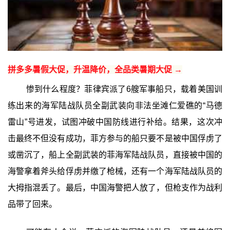
拼多多暑假大促，升温降价，全品类暑期大促 →
惨到什么程度？菲律宾派了6艘军事船只，载着美国训
练出来的海军陆战队员全副武装向非法坐滩仁爱礁的“马德
雷山”号进发，试图冲破中国防线进行补给。结果，这次冲
击最终不但没有成功，菲方参与的船只要不是被中国俘虏了
或凿沉了，船上全副武装的菲海军陆战队员，直接被中国的
海警拿着斧头给俘虏并缴了枪械，还有一个海军陆战队员的
大拇指混丢了。最后，中国海警把人放了，但枪支作为战利
品带了回来。