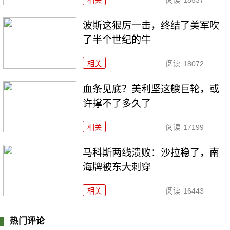
波斯这狠厉一击，终结了美军吹
了半个世纪的牛
相关
阅读
18072
血条见底？美利坚这艘巨轮，或
许撑不了多久了
相关
阅读
17199
马科斯两线溃败：沙拉稳了，南
海牌被东大刺穿
相关
阅读
16443
热门评论