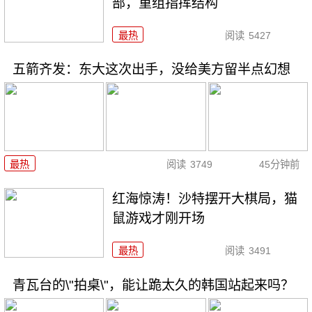
部，重组指挥结构
最热
阅读
5427
五箭齐发：东大这次出手，没给美方留半点幻想
最热
阅读
3749
45分钟前
红海惊涛！沙特摆开大棋局，猫
鼠游戏才刚开场
最热
阅读
3491
青瓦台的\"拍桌\"，能让跪太久的韩国站起来吗？