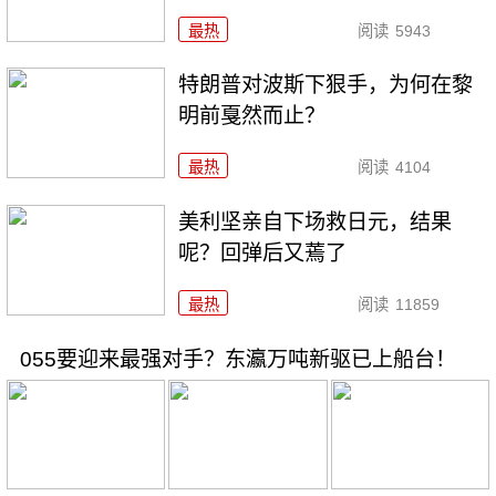
最热
阅读
5943
特朗普对波斯下狠手，为何在黎
明前戛然而止？
最热
阅读
4104
美利坚亲自下场救日元，结果
呢？回弹后又蔫了
最热
阅读
11859
055要迎来最强对手？东瀛万吨新驱已上船台！