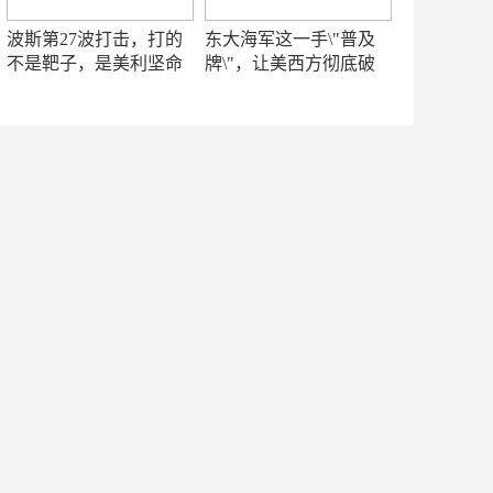
波斯第27波打击，打的
东大海军这一手\"普及
不是靶子，是美利坚命
牌\"，让美西方彻底破
门
防！