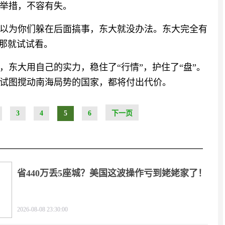
举措，不容有失。
以为你们躲在后面搞事，东大就没办法。东大完全有
，那就试试看。
东大用自己的实力，稳住了“行情”，护住了“盘”。
试图搅动南海局势的国家，都将付出代价。
3
4
5
6
下一页
省440万丢5座城？美国这波操作亏到姥姥家了！
2026-08-08 23:30:00