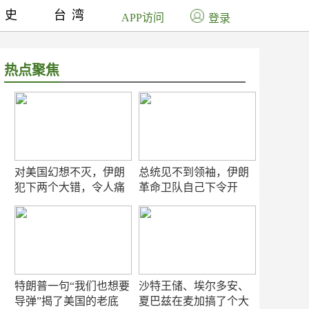
历史
台湾
APP访问
登录
热点聚焦
对美国幻想不灭，伊朗
总统见不到领袖，伊朗
犯下两个大错，令人痛
革命卫队自己下令开
心！
打？
特朗普一句“我们也想要
沙特王储、埃尔多安、
导弹”揭了美国的老底
夏巴兹在麦加搞了个大