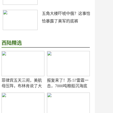
五角大楼吓唬中俄？这事恰
恰暴露了美军的底裤
西陆精选
菲律宾五天三闹，美航
报复来了！苏-57雷霆一
母压阵，布林肯说了大
击，7000吨粮船沉海底
实话