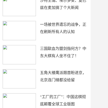
沙特王储、埃尔多安、夏巴
兹在麦加搞了个大新闻
一场被世界遗忘的战争，正
在刷新所有人的认知
三国歃血为盟剑指何方？中
东大棋有人坐不住了！
五角大楼鹰派翘首盼进京，
北京连门缝都没给留
“工厂的工厂”：中国这棋彻
底颠覆全球工业版图