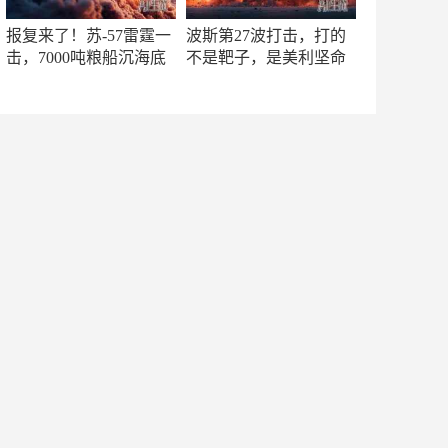
报复来了！苏-57雷霆一
波斯第27波打击，打的
击，7000吨粮船沉海底
不是靶子，是美利坚命
门