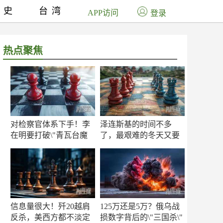
历史
台湾
APP访问
登录
热点聚焦
对检察官体系下手！李
泽连斯基的时间不多
在明要打破\"青瓦台魔
了，最艰难的冬天又要
咒\"
来了
信息量很大！歼20越肩
125万还是5万？俄乌战
反杀，美西方都不淡定
损数字背后的\"三国杀\"