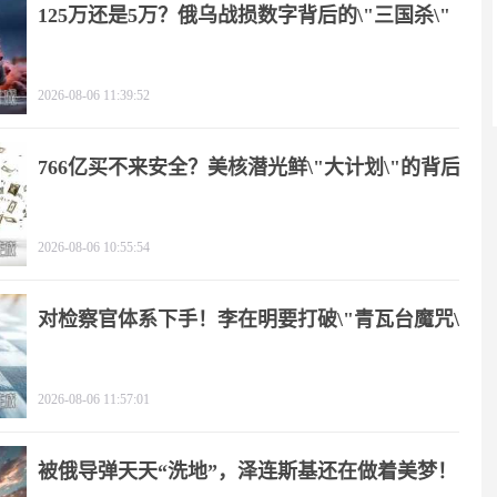
125万还是5万？俄乌战损数字背后的\"三国杀\"
2026-08-06 11:39:52
766亿买不来安全？美核潜光鲜\"大计划\"的背后
2026-08-06 10:55:54
对检察官体系下手！李在明要打破\"青瓦台魔咒\"
2026-08-06 11:57:01
被俄导弹天天“洗地”，泽连斯基还在做着美梦！