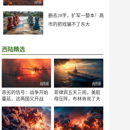
删去28字，扩军一整本！高
市的把戏骗不了东大
西陆精选
恶劣的信号：战争开始
菲律宾五天三闹，美航
蔓延，这两国又开战
母压阵，布林肯说了大
了！
实话