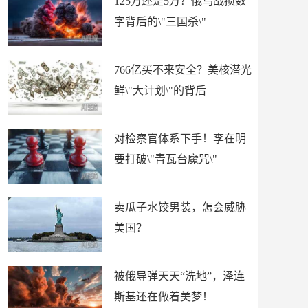
125万还是5万？俄乌战损数
字背后的\"三国杀\"
766亿买不来安全？美核潜光
鲜\"大计划\"的背后
对检察官体系下手！李在明
要打破\"青瓦台魔咒\"
卖瓜子水饺男装，怎会威胁
美国？
被俄导弹天天“洗地”，泽连
斯基还在做着美梦！