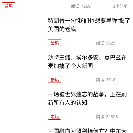
最热
阅读
7259
3小时前
特朗普一句“我们也想要导弹”揭了
美国的老底
最热
阅读
3829
沙特王储、埃尔多安、夏巴兹在
麦加搞了个大新闻
最热
阅读
3018
一场被世界遗忘的战争，正在刷
新所有人的认知
最热
阅读
22523
三国歃血为盟剑指何方？中东大