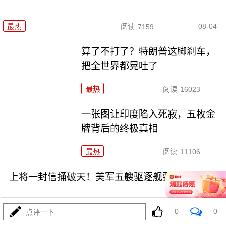
08-04
最热
阅读
7159
算了不打了？特朗普这脚刹车，
把全世界都晃吐了
最热
阅读
16023
一张图让印度陷入死寂，五枚金
牌背后的终极真相
最热
阅读
11106
上将一封信捅破天！美军五艘驱逐舰要盖三口锅！
0
0
点评一下