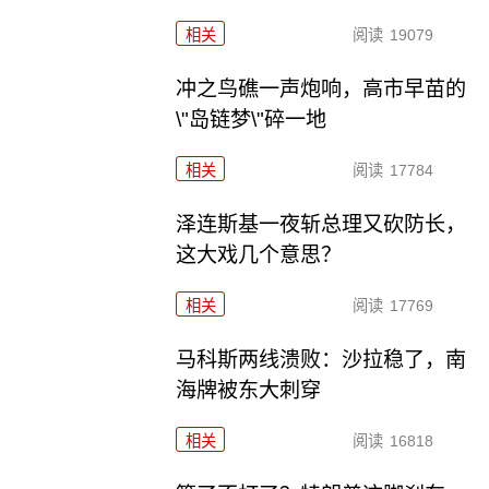
相关
阅读
19079
冲之鸟礁一声炮响，高市早苗的
\"岛链梦\"碎一地
相关
阅读
17784
泽连斯基一夜斩总理又砍防长，
这大戏几个意思？
相关
阅读
17769
马科斯两线溃败：沙拉稳了，南
海牌被东大刺穿
相关
阅读
16818