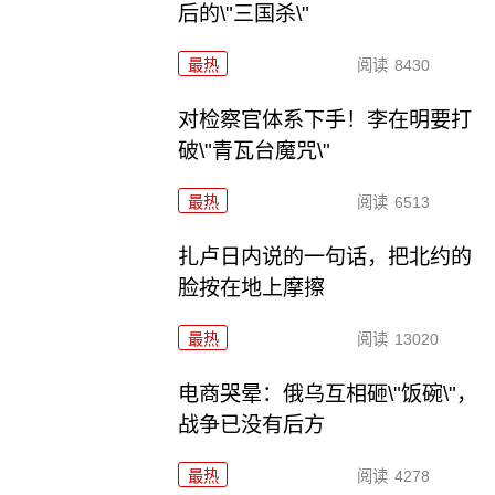
后的\"三国杀\"
最热
阅读
8430
对检察官体系下手！李在明要打
破\"青瓦台魔咒\"
最热
阅读
6513
扎卢日内说的一句话，把北约的
脸按在地上摩擦
最热
阅读
13020
电商哭晕：俄乌互相砸\"饭碗\"，
战争已没有后方
最热
阅读
4278