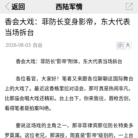
返回
西陆军情
香会大戏：菲防长变身影帝，东大代表
当场拆台
小
大
2026-06-03
自由
香会大戏：菲防长“影帝”附体，东大代表当场拆台
各位看官，大家好！笔者又来跟各位聊聊这国际舞台
上的大戏了。最近这香格里拉对话会，那可真是热闹非凡，
比那庙会唱大戏还精彩。台上台下，你来我往，唇枪舌剑，
看得笔者是拍案叫绝。
要说这场戏的主角之一，那非菲律宾那位防长特奥多
罗莫属。这位老兄，那演技，简直是“影帝”级别的，一上台