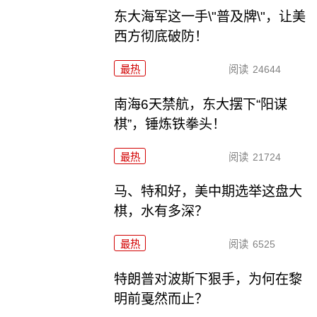
东大海军这一手\"普及牌\"，让美
西方彻底破防！
最热
阅读
24644
南海6天禁航，东大摆下“阳谋
棋”，锤炼铁拳头！
最热
阅读
21724
马、特和好，美中期选举这盘大
棋，水有多深？
最热
阅读
6525
特朗普对波斯下狠手，为何在黎
明前戛然而止？