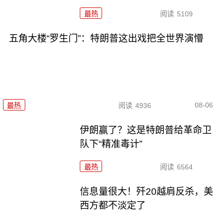
最热
阅读
5109
五角大楼“罗生门”：特朗普这出戏把全世界演懵
08-06
最热
阅读
4936
伊朗赢了？这是特朗普给革命卫
队下“精准毒计”
最热
阅读
6564
信息量很大！歼20越肩反杀，美
西方都不淡定了