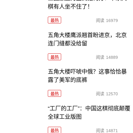
棋有人坐不住了！
最热
阅读
16979
五角大楼鹰派翘首盼进京，北京
连门缝都没给留
最热
阅读
14889
五角大楼吓唬中俄？这事恰恰暴
露了美军的底裤
最热
阅读
12570
“工厂的工厂”：中国这棋彻底颠覆
全球工业版图
最热
阅读
14871