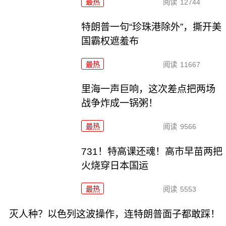
最热
阅读
12744
特朗普一句“珍珠港除外”，撕开美
国霸权遮羞布
最热
阅读
11667
里海一声巨响，这次差点把两场
战争炸成一锅粥！
最热
阅读
9566
731！特高课还魂！高市早苗两把
火烧穿日本国运
最热
阅读
5553
灭人种？以色列这波操作，连特朗普面子都敢踩！