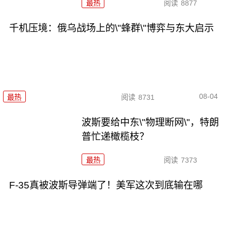
最热
阅读
8877
千机压境：俄乌战场上的\"蜂群\"博弈与东大启示
08-04
最热
阅读
8731
波斯要给中东\"物理断网\"，特朗
普忙递橄榄枝？
最热
阅读
7373
F-35真被波斯导弹端了！美军这次到底输在哪