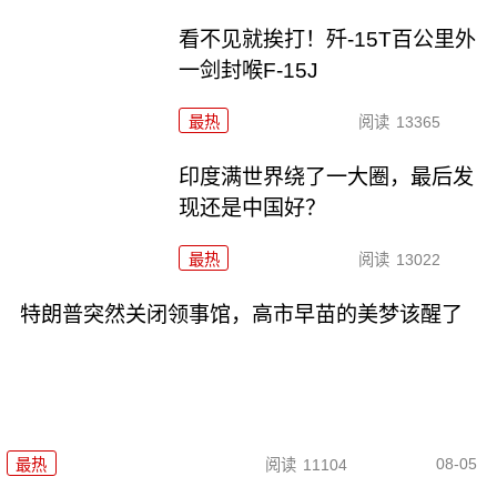
看不见就挨打！歼-15T百公里外
一剑封喉F-15J
最热
阅读
13365
印度满世界绕了一大圈，最后发
现还是中国好？
最热
阅读
13022
特朗普突然关闭领事馆，高市早苗的美梦该醒了
08-05
最热
阅读
11104