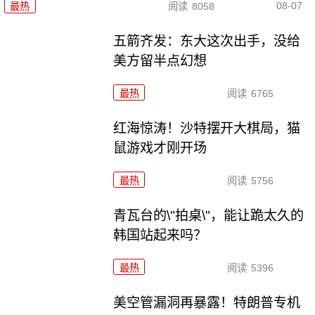
08-07
最热
阅读
8058
五箭齐发：东大这次出手，没给
美方留半点幻想
最热
阅读
6765
红海惊涛！沙特摆开大棋局，猫
鼠游戏才刚开场
最热
阅读
5756
青瓦台的\"拍桌\"，能让跪太久的
韩国站起来吗？
最热
阅读
5396
美空管漏洞再暴露！特朗普专机