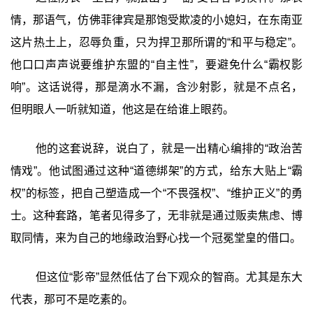
情，那语气，仿佛菲律宾是那饱受欺凌的小媳妇，在东南亚
这片热土上，忍辱负重，只为捍卫那所谓的“和平与稳定”。
他口口声声说要维护东盟的“自主性”，要避免什么“霸权影
响”。这话说得，那是滴水不漏，含沙射影，就是不点名，
但明眼人一听就知道，他这是在给谁上眼药。
他的这套说辞，说白了，就是一出精心编排的“政治苦
情戏”。他试图通过这种“道德绑架”的方式，给东大贴上“霸
权”的标签，把自己塑造成一个“不畏强权”、“维护正义”的勇
士。这种套路，笔者见得多了，无非就是通过贩卖焦虑、博
取同情，来为自己的地缘政治野心找一个冠冕堂皇的借口。
但这位“影帝”显然低估了台下观众的智商。尤其是东大
代表，那可不是吃素的。