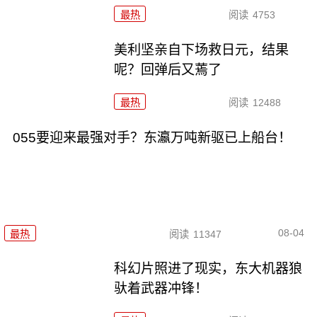
最热
阅读
4753
美利坚亲自下场救日元，结果
呢？回弹后又蔫了
最热
阅读
12488
055要迎来最强对手？东瀛万吨新驱已上船台！
08-04
最热
阅读
11347
科幻片照进了现实，东大机器狼
驮着武器冲锋！