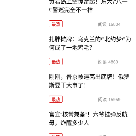
黄岩岛上空惊雷起！东大\"八一
\"警巡完全不一样
最热
阅读
15804
扎胖摊牌：乌克兰的\"北约梦\"为
何成了一地鸡毛？
最热
阅读
4869
刚刚，普京被逼亮出底牌！俄罗
斯要干大事了！
最热
阅读
15959
官宣“核常兼备”！六爷挂弹反航
母，炸醒多少人