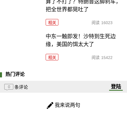
算了不打了？特朗普这脚刹车，
把全世界都晃吐了
相关
阅读
16023
中东一触即发！沙特到生死边
缘，美国的饵太大了
相关
阅读
15422
热门评论
登陆
0
条评论
我来说两句