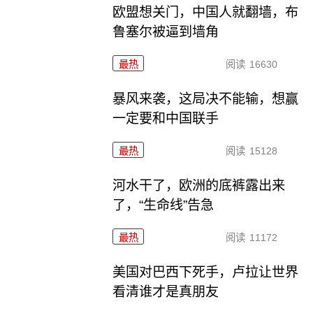
欧盟想关门，中国人就翻墙，布
鲁塞尔被逼到墙角
最热
阅读
16630
暴风来袭，这局决不能输，想赢
一定要和中国联手
最热
阅读
15128
河水干了，欧洲的底裤露出来
了，“生命线”告急
最热
阅读
11172
美国对巴西下死手，卢拉让世界
看清谁才是真朋友