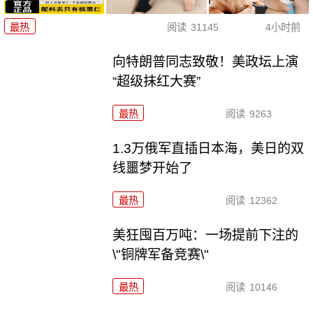
最热
阅读
31145
4小时前
向特朗普同志致敬！美政坛上演
“超级抹红大赛”
最热
阅读
9263
1.3万俄军直插日本海，美日的双
线噩梦开始了
最热
阅读
12362
美狂囤百万吨：一场提前下注的
\"铜牌军备竞赛\"
最热
阅读
10146