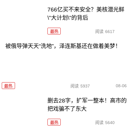
766亿买不来安全？美核潜光鲜
\"大计划\"的背后
最热
阅读
6617
被俄导弹天天“洗地”，泽连斯基还在做着美梦！
08-06
最热
阅读
5937
删去28字，扩军一整本！高市的
把戏骗不了东大
最热
阅读
5640