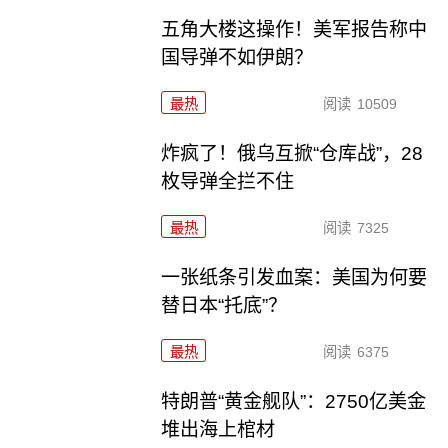
五角大楼这操作！美军报告称中
国导弹不如伊朗？
最热
阅读
10509
炸疯了！俄乌互掀“仓库战”，28
枚导弹全拦不住
最热
阅读
7325
一张纸条引发血案：美国为何要
替日本“托底”？
最热
阅读
6375
特朗普“黄金舰队”：2750亿美金
堆出海上棺材