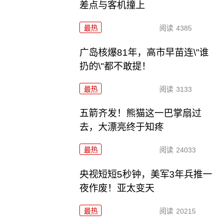
差点与客机撞上
最热
阅读
4385
广岛核爆81年，高市早苗连\"谁
扔的\"都不敢提！
最热
阅读
3133
五箭齐发！熊猫这一巴掌扇过
去，大漂亮终于知疼
最热
阅读
24033
央视短短5秒钟，美军3年兵推一
夜作废！亚太变天
最热
阅读
20215