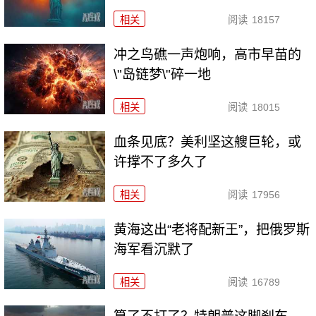
相关
阅读
18157
冲之鸟礁一声炮响，高市早苗的
\"岛链梦\"碎一地
相关
阅读
18015
血条见底？美利坚这艘巨轮，或
许撑不了多久了
相关
阅读
17956
黄海这出“老将配新王”，把俄罗斯
海军看沉默了
相关
阅读
16789