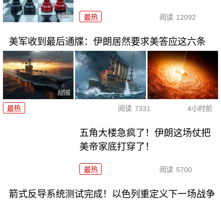
最热
阅读
12092
美军收到最后通牒：伊朗居然要求美答应这六条
最热
阅读
7331
4小时前
五角大楼急疯了！伊朗这场仗把
美帝家底打穿了！
最热
阅读
5700
箭式反导系统测试完成！以色列重定义下一场战争