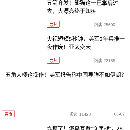
五箭齐发！熊猫这一巴掌扇过
去，大漂亮终于知疼
最热
阅读
25600
央视短短5秒钟，美军3年兵推一
夜作废！亚太变天
最热
阅读
22165
五角大楼这操作！美军报告称中国导弹不如伊朗？
08-07
最热
阅读
11428
炸疯了！俄乌互掀“仓库战”，28