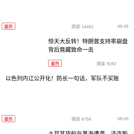
08-05
最热
阅读
14401
惊天大反转！特朗普支持率崩盘
背后竟藏致命一击
最热
阅读
8282
以色列内讧公开化！防长一句话，军队不买账
08-05
最热
阅读
6756
土耳其货船在黑海遭袭，泽连斯