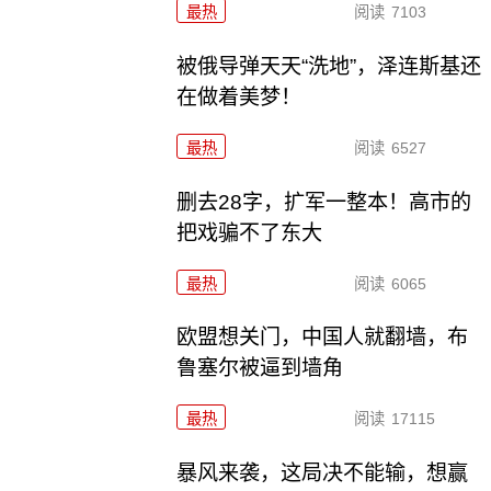
最热
阅读
7103
被俄导弹天天“洗地”，泽连斯基还
在做着美梦！
最热
阅读
6527
删去28字，扩军一整本！高市的
把戏骗不了东大
最热
阅读
6065
欧盟想关门，中国人就翻墙，布
鲁塞尔被逼到墙角
最热
阅读
17115
暴风来袭，这局决不能输，想赢