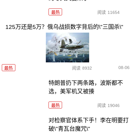
最热
阅读
11654
125万还是5万？俄乌战损数字背后的\"三国杀\"
08-06
最热
阅读
8932
特朗普扔下两条路，波斯都不
选，美军机又被揍
最热
阅读
19046
对检察官体系下手！李在明要打
破\"青瓦台魔咒\"