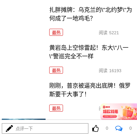
扎胖摊牌：乌克兰的\"北约梦\"为
何成了一地鸡毛？
最热
阅读
5221
黄岩岛上空惊雷起！东大\"八一
\"警巡完全不一样
最热
阅读
16193
刚刚，普京被逼亮出底牌！俄罗
斯要干大事了！
最热
阅读
16337
官宣“核常兼备”！六爷挂弹反航
0
0
点评一下
母，炸醒多少人