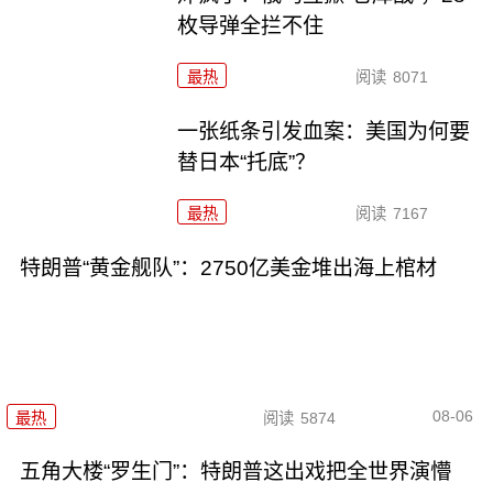
枚导弹全拦不住
最热
阅读
8071
一张纸条引发血案：美国为何要
替日本“托底”？
最热
阅读
7167
特朗普“黄金舰队”：2750亿美金堆出海上棺材
08-06
最热
阅读
5874
五角大楼“罗生门”：特朗普这出戏把全世界演懵