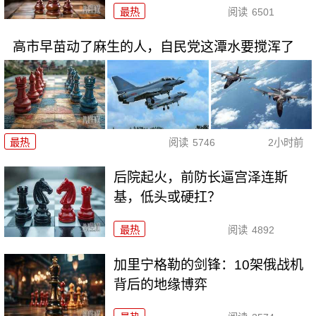
最热
阅读
6501
高市早苗动了麻生的人，自民党这潭水要搅浑了
最热
阅读
5746
2小时前
后院起火，前防长逼宫泽连斯
基，低头或硬扛？
最热
阅读
4892
加里宁格勒的剑锋：10架俄战机
背后的地缘博弈