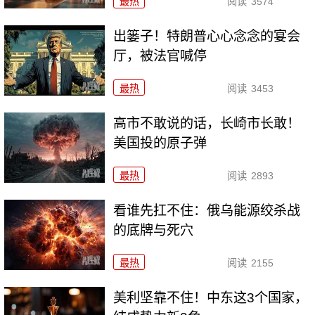
最热
阅读
3574
出篓子！特朗普心心念念的宴会
厅，被法官喊停
最热
阅读
3453
高市不敢说的话，长崎市长敢！
美国投的原子弹
最热
阅读
2893
看谁先扛不住：俄乌能源绞杀战
的底牌与死穴
最热
阅读
2155
美利坚靠不住！中东这3个国家，