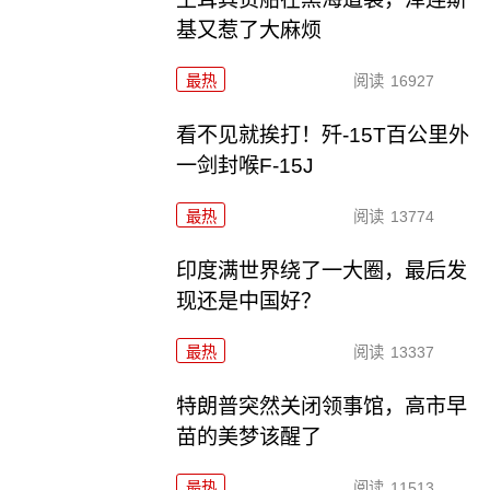
基又惹了大麻烦
最热
阅读
16927
看不见就挨打！歼-15T百公里外
一剑封喉F-15J
最热
阅读
13774
印度满世界绕了一大圈，最后发
现还是中国好？
最热
阅读
13337
特朗普突然关闭领事馆，高市早
苗的美梦该醒了
最热
阅读
11513