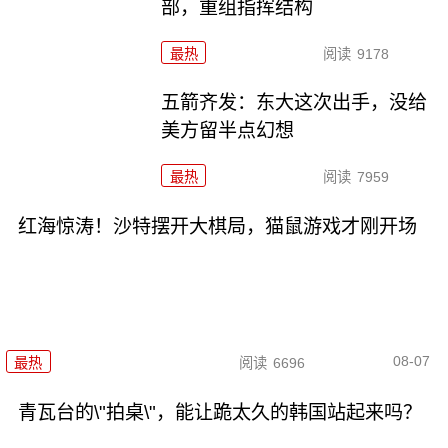
部，重组指挥结构
最热
阅读
9178
五箭齐发：东大这次出手，没给
美方留半点幻想
最热
阅读
7959
红海惊涛！沙特摆开大棋局，猫鼠游戏才刚开场
08-07
最热
阅读
6696
青瓦台的\"拍桌\"，能让跪太久的韩国站起来吗？