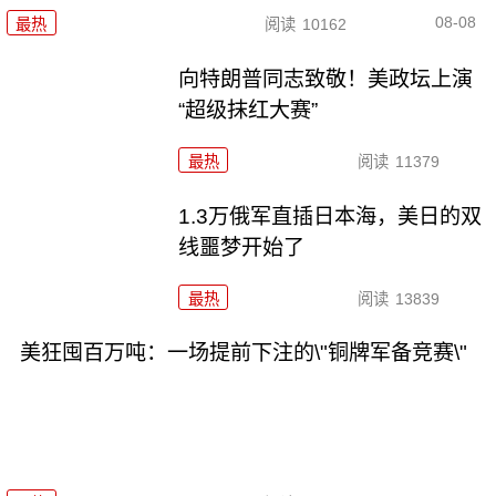
08-08
最热
阅读
10162
向特朗普同志致敬！美政坛上演
“超级抹红大赛”
最热
阅读
11379
1.3万俄军直插日本海，美日的双
线噩梦开始了
最热
阅读
13839
美狂囤百万吨：一场提前下注的\"铜牌军备竞赛\"