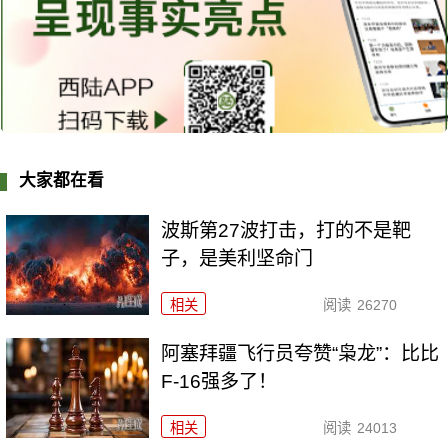
大家都在看
波斯第27波打击，打的不是靶
子，是美利坚命门
相关
阅读
26270
阿塞拜疆飞行员夸赞“枭龙”：比比
F-16强多了！
相关
阅读
24013