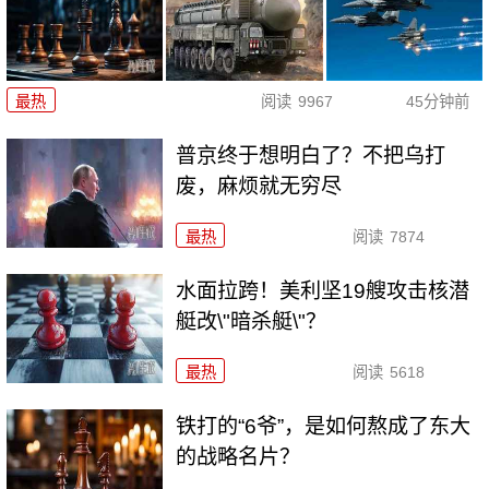
最热
阅读
9967
45分钟前
普京终于想明白了？不把乌打
废，麻烦就无穷尽
最热
阅读
7874
水面拉跨！美利坚19艘攻击核潜
艇改\"暗杀艇\"？
最热
阅读
5618
铁打的“6爷”，是如何熬成了东大
的战略名片？