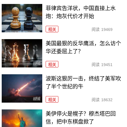
菲律宾告洋状，中国直接上水
炮：炮灰代价才开始
相关
阅读
19469
美国最狠的反华鹰派，怎么访个
华还委屈上了？
相关
阅读
19451
波斯这狠厉一击，终结了美军吹
了半个世纪的牛
相关
阅读
18632
美伊停火是幌子？穆杰塔巴回
信，把中东棋盘掀了