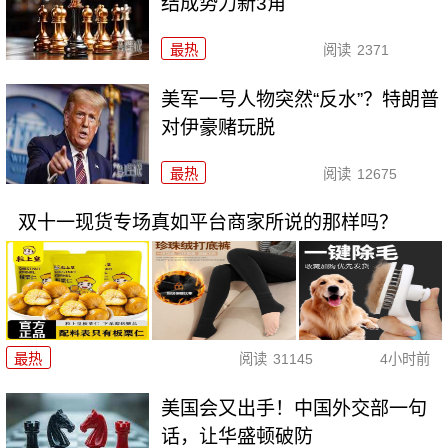
结成势力新3角
最热
阅读
2371
美军一号人物突然“反水”？特朗普
对伊豪赌玩脱
最热
阅读
12675
双十一现货专场真如平台商家所说的那样吗？
最热
阅读
31145
4小时前
美国会又出手！中国外交部一句
话，让华盛顿破防