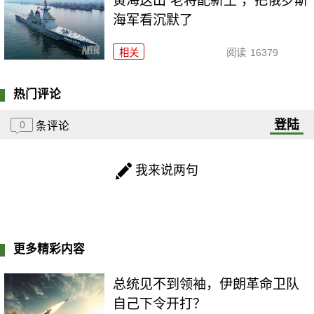
黄海这出“老将配新王”，把俄罗斯
海军看沉默了
相关
阅读
16379
热门评论
登陆
0
条评论
我来说两句
更多精彩内容
总统见不到领袖，伊朗革命卫队
自己下令开打？