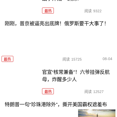
最热
阅读
9322
刚刚，普京被逼亮出底牌！俄罗斯要干大事了！
08-04
最热
阅读
15725
官宣“核常兼备”！六爷挂弹反航
母，炸醒多少人
最热
阅读
12527
特朗普一句“珍珠港除外”，撕开美国霸权遮羞布