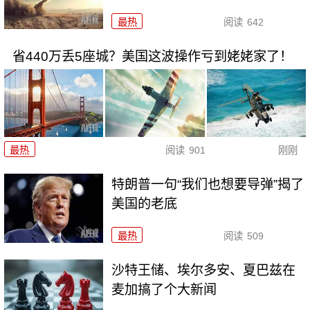
最热
阅读
642
省440万丢5座城？美国这波操作亏到姥姥家了！
最热
阅读
901
刚刚
特朗普一句“我们也想要导弹”揭了
美国的老底
最热
阅读
509
沙特王储、埃尔多安、夏巴兹在
麦加搞了个大新闻