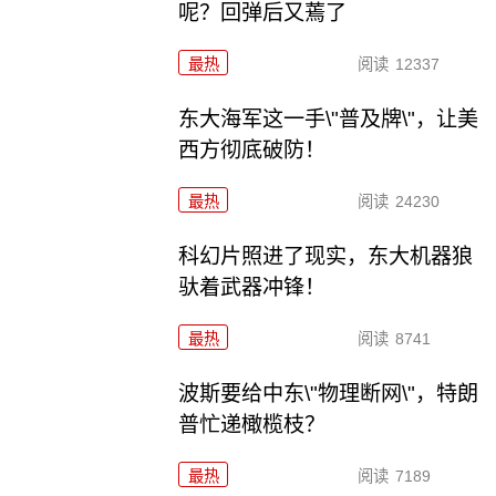
呢？回弹后又蔫了
最热
阅读
12337
东大海军这一手\"普及牌\"，让美
西方彻底破防！
最热
阅读
24230
科幻片照进了现实，东大机器狼
驮着武器冲锋！
最热
阅读
8741
波斯要给中东\"物理断网\"，特朗
普忙递橄榄枝？
最热
阅读
7189