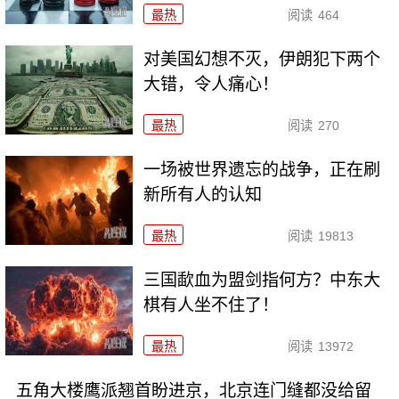
最热
阅读
464
对美国幻想不灭，伊朗犯下两个
大错，令人痛心！
最热
阅读
270
一场被世界遗忘的战争，正在刷
新所有人的认知
最热
阅读
19813
三国歃血为盟剑指何方？中东大
棋有人坐不住了！
最热
阅读
13972
五角大楼鹰派翘首盼进京，北京连门缝都没给留