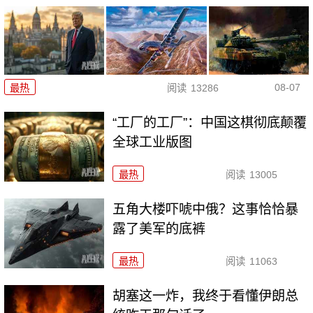
08-07
最热
阅读
13286
“工厂的工厂”：中国这棋彻底颠覆
全球工业版图
最热
阅读
13005
五角大楼吓唬中俄？这事恰恰暴
露了美军的底裤
最热
阅读
11063
胡塞这一炸，我终于看懂伊朗总