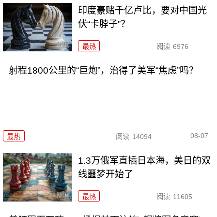
印度豪赌千亿卢比，要对中国光
伏“卡脖子”？
最热
阅读
6976
射程1800公里的“巨炮”，治得了美军“焦虑”吗？
08-07
最热
阅读
14094
1.3万俄军直插日本海，美日的双
线噩梦开始了
最热
阅读
11605