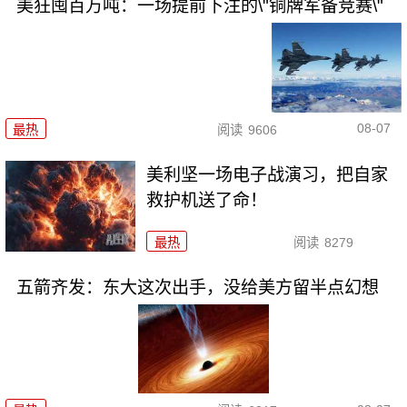
美狂囤百万吨：一场提前下注的\"铜牌军备竞赛\"
08-07
最热
阅读
9606
美利坚一场电子战演习，把自家
救护机送了命！
最热
阅读
8279
五箭齐发：东大这次出手，没给美方留半点幻想