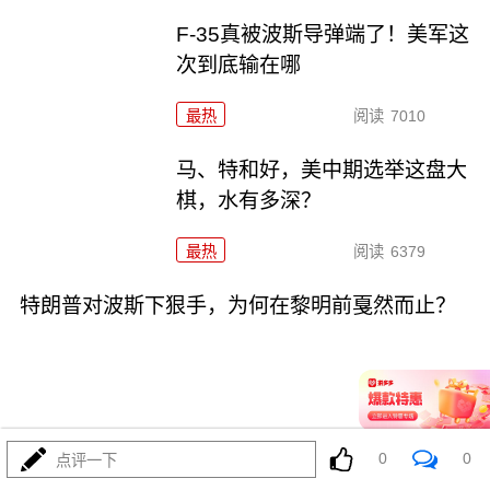
F-35真被波斯导弹端了！美军这
次到底输在哪
最热
阅读
7010
马、特和好，美中期选举这盘大
棋，水有多深？
最热
阅读
6379
特朗普对波斯下狠手，为何在黎明前戛然而止？
08-04
最热
阅读
4572
0
0
点评一下