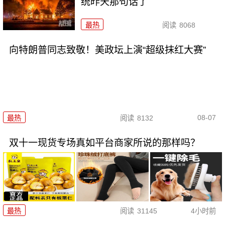
统昨天那句话了
最热
阅读
8068
向特朗普同志致敬！美政坛上演“超级抹红大赛”
08-07
最热
阅读
8132
双十一现货专场真如平台商家所说的那样吗？
最热
阅读
31145
4小时前