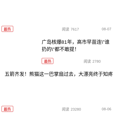
08-07
最热
阅读
7617
广岛核爆81年，高市早苗连\"谁
扔的\"都不敢提！
最热
阅读
2780
五箭齐发！熊猫这一巴掌扇过去，大漂亮终于知疼
08-06
最热
阅读
23280