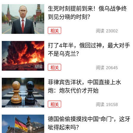
生死时刻提前到来！俄乌战争终
到见分晓的时刻？
相关
阅读
23002
打了4年半，俄回过神，最大对手
不是乌克兰？
相关
阅读
20645
菲律宾告洋状，中国直接上水
炮：炮灰代价才开始
相关
阅读
19158
德国偷偷摸摸找中国“命门”，这牙
呲得起来吗？