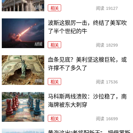
相关
阅读
19127
波斯这狠厉一击，终结了美军吹
了半个世纪的牛
相关
阅读
18299
血条见底？美利坚这艘巨轮，或
许撑不了多久了
相关
阅读
17536
马科斯两线溃败：沙拉稳了，南
海牌被东大刺穿
相关
阅读
16699