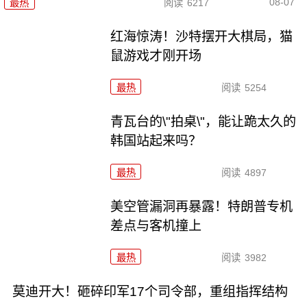
08-07
最热
阅读
6217
红海惊涛！沙特摆开大棋局，猫
鼠游戏才刚开场
最热
阅读
5254
青瓦台的\"拍桌\"，能让跪太久的
韩国站起来吗？
最热
阅读
4897
美空管漏洞再暴露！特朗普专机
差点与客机撞上
最热
阅读
3982
莫迪开大！砸碎印军17个司令部，重组指挥结构