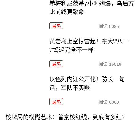
赫梅利尼茨基7小时殉爆，乌后方
比前线更致命
最热
阅读
8095
黄岩岛上空惊雷起！东大\"八一
\"警巡完全不一样
最热
阅读
15518
以色列内讧公开化！防长一句
话，军队不买账
最热
阅读
6060
核牌局的模糊艺术：普京核红线，到底有多红？