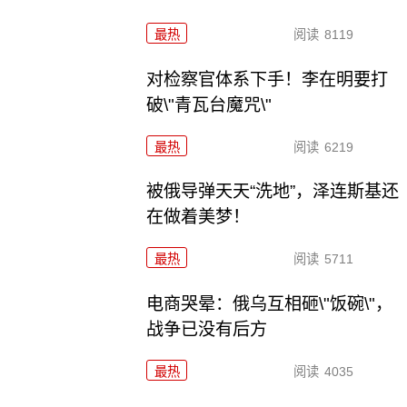
最热
阅读
8119
对检察官体系下手！李在明要打
破\"青瓦台魔咒\"
最热
阅读
6219
被俄导弹天天“洗地”，泽连斯基还
在做着美梦！
最热
阅读
5711
电商哭晕：俄乌互相砸\"饭碗\"，
战争已没有后方
最热
阅读
4035