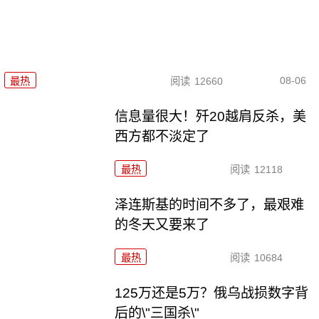
08-06
最热
阅读
12660
信息量很大！歼20越肩反杀，美
西方都不淡定了
最热
阅读
12118
泽连斯基的时间不多了，最艰难
的冬天又要来了
最热
阅读
10684
125万还是5万？俄乌战损数字背
后的\"三国杀\"