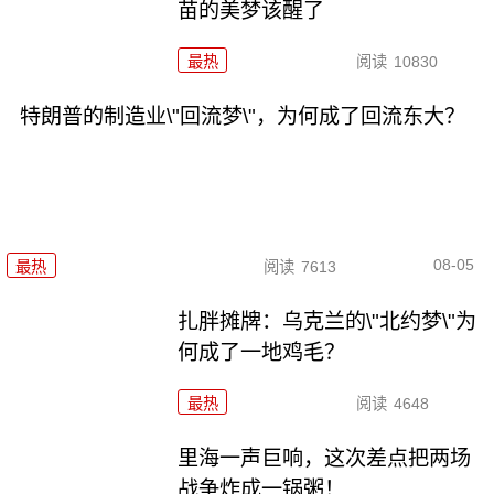
苗的美梦该醒了
最热
阅读
10830
特朗普的制造业\"回流梦\"，为何成了回流东大？
08-05
最热
阅读
7613
扎胖摊牌：乌克兰的\"北约梦\"为
何成了一地鸡毛？
最热
阅读
4648
里海一声巨响，这次差点把两场
战争炸成一锅粥！