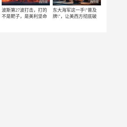
波斯第27波打击，打的
东大海军这一手\"普及
不是靶子，是美利坚命
牌\"，让美西方彻底破
门
防！