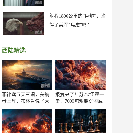
射程1800公里的“巨炮”，治
得了美军“焦虑”吗？
西陆精选
菲律宾五天三闹，美航
报复来了！苏-57雷霆一
母压阵，布林肯说了大
击，7000吨粮船沉海底
实话