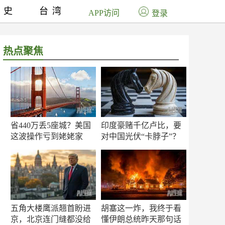
历史
台湾
APP访问
登录
热点聚焦
省440万丢5座城？美国
印度豪赌千亿卢比，要
这波操作亏到姥姥家
对中国光伏“卡脖子”？
了！
五角大楼鹰派翘首盼进
胡塞这一炸，我终于看
京，北京连门缝都没给
懂伊朗总统昨天那句话