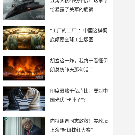
五角大楼吓唬中俄？这事恰
恰暴露了美军的底裤
“工厂的工厂”：中国这棋彻
底颠覆全球工业版图
胡塞这一炸，我终于看懂伊
朗总统昨天那句话了
印度豪赌千亿卢比，要对中
国光伏“卡脖子”？
向特朗普同志致敬！美政坛
上演“超级抹红大赛”