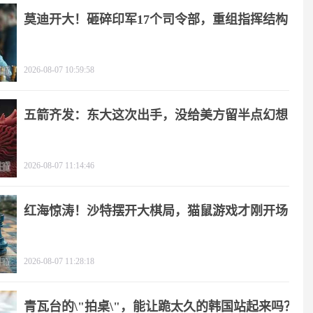
莫迪开大！砸碎印军17个司令部，重组指挥结构
2026-08-07 10:59:58
五箭齐发：东大这次出手，没给美方留半点幻想
2026-08-07 11:14:46
红海惊涛！沙特摆开大棋局，猫鼠游戏才刚开场
2026-08-07 11:28:18
青瓦台的\"拍桌\"，能让跪太久的韩国站起来吗？