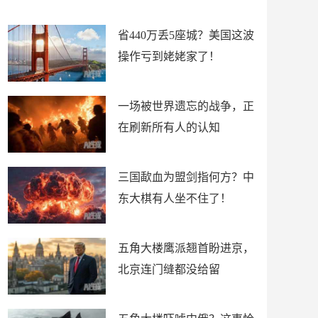
留
了
省440万丢5座城？美国这波
操作亏到姥姥家了！
一场被世界遗忘的战争，正
在刷新所有人的认知
三国歃血为盟剑指何方？中
东大棋有人坐不住了！
五角大楼鹰派翘首盼进京，
北京连门缝都没给留