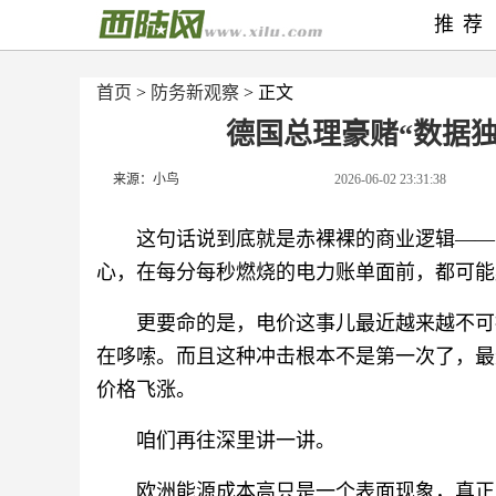
推荐
首页
>
防务新观察
> 正文
德国总理豪赌“数据
来源：小鸟
2026-06-02 23:31:38
这句话说到底就是赤裸裸的商业逻辑——
心，在每分每秒燃烧的电力账单面前，都可能
更要命的是，电价这事儿最近越来越不可
在哆嗦。而且这种冲击根本不是第一次了，最
价格飞涨。
咱们再往深里讲一讲。
欧洲能源成本高只是一个表面现象，真正