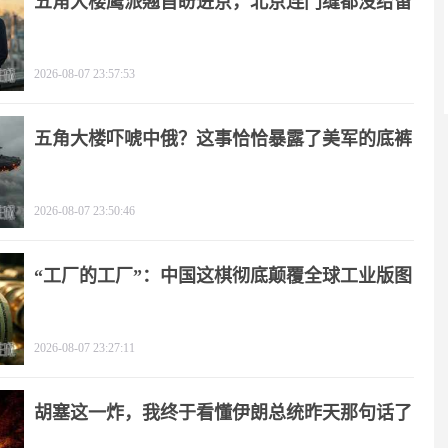
五角大楼鹰派翘首盼进京，北京连门缝都没给留
2026-08-07 23:57:53
五角大楼吓唬中俄？这事恰恰暴露了美军的底裤
2026-08-07 23:50:46
“工厂的工厂”：中国这棋彻底颠覆全球工业版图
2026-08-07 23:27:11
胡塞这一炸，我终于看懂伊朗总统昨天那句话了