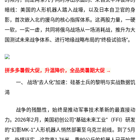
暗线：美国的人形机器人踏入战壕，以及日本自卫官的身
影，首次嵌入北约援乌的核心指挥体系。这两股力量，一硬
一软，一实一虚，共同将俄乌战场从一场消耗战，推升为大
国测试未来战争体系、进行地缘战略布局的“终极试验场”。
拼多多暑假大促，升温降价，全品类暑期大促 →
一、 战场“去人化”加速：硅基士兵的黎明与实战数据饥
渴
战争的残酷性，始终是推动军事技术革新的最直接动
力。2026年2月，美国初创公司“基础未来工业”（FFI）研发
的“幻影MK-1”人形机器人悄然部署至乌克兰前线。到了5月
底，外媒证实，这款高1.76米、重80公斤的机器人已开始常