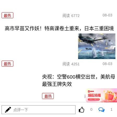
08-03
最热
阅读
6772
高市早苗又作妖！特高课卷土重来，日本三重困境
08-03
最热
阅读
4251
央视：空警600横空出世，美航母
最强王牌失效
最热
阅读
22926
东瀛彻底撕掉和平面具，公然发
0
1
点评一下
射进攻性武器！