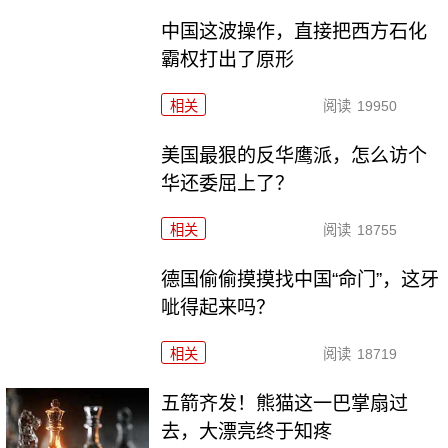
中国这波操作，直接把西方石化
霸权打出了原形
相关
阅读
19950
美国最狠的反华鹰派，怎么访个
华还委屈上了？
相关
阅读
18755
德国偷偷摸摸找中国“命门”，这牙
呲得起来吗？
相关
阅读
18719
五箭齐发！熊猫这一巴掌扇过
去，大漂亮终于知疼