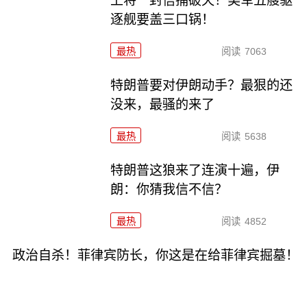
上将一封信捅破天！美军五艘驱
逐舰要盖三口锅！
最热
阅读
7063
特朗普要对伊朗动手？最狠的还
没来，最骚的来了
最热
阅读
5638
特朗普这狼来了连演十遍，伊
朗：你猜我信不信？
最热
阅读
4852
政治自杀！菲律宾防长，你这是在给菲律宾掘墓！