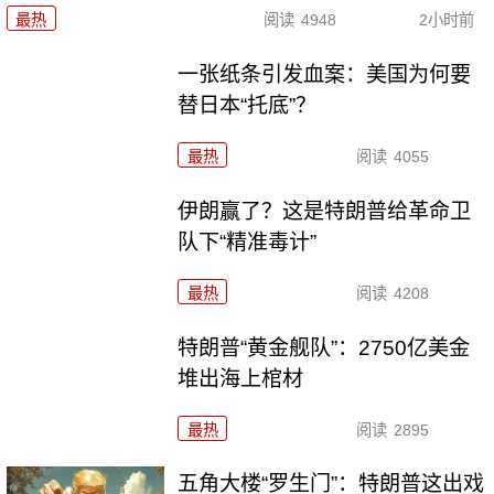
最热
阅读
4948
2小时前
一张纸条引发血案：美国为何要
替日本“托底”？
最热
阅读
4055
伊朗赢了？这是特朗普给革命卫
队下“精准毒计”
最热
阅读
4208
特朗普“黄金舰队”：2750亿美金
堆出海上棺材
最热
阅读
2895
五角大楼“罗生门”：特朗普这出戏