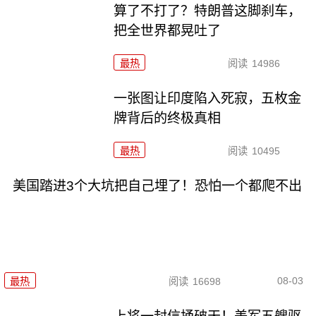
算了不打了？特朗普这脚刹车，
把全世界都晃吐了
最热
阅读
14986
一张图让印度陷入死寂，五枚金
牌背后的终极真相
最热
阅读
10495
美国踏进3个大坑把自己埋了！恐怕一个都爬不出
08-03
最热
阅读
16698