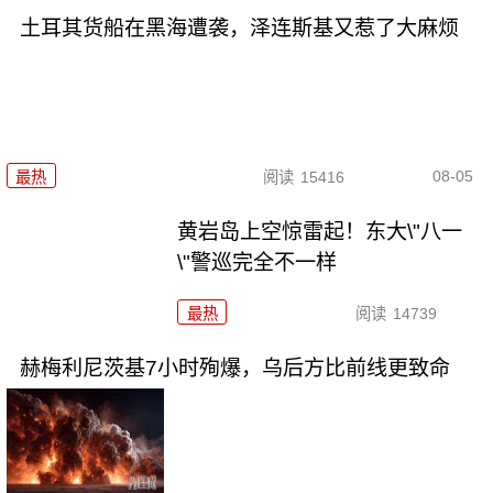
土耳其货船在黑海遭袭，泽连斯基又惹了大麻烦
08-05
最热
阅读
15416
黄岩岛上空惊雷起！东大\"八一
\"警巡完全不一样
最热
阅读
14739
赫梅利尼茨基7小时殉爆，乌后方比前线更致命