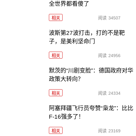
全世界都看傻了
相关
阅读
34507
波斯第27波打击，打的不是靶
子，是美利坚命门
相关
阅读
24956
默茨的“川剧变脸”：德国政府对华
政策大转向？
相关
阅读
24334
阿塞拜疆飞行员夸赞“枭龙”：比比
F-16强多了！
相关
阅读
23169