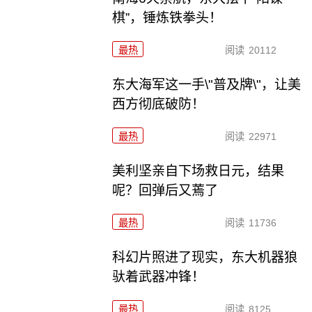
棋”，锤炼铁拳头！
最热
阅读
20112
东大海军这一手\"普及牌\"，让美
西方彻底破防！
最热
阅读
22971
美利坚亲自下场救日元，结果
呢？回弹后又蔫了
最热
阅读
11736
科幻片照进了现实，东大机器狼
驮着武器冲锋！
最热
阅读
8125