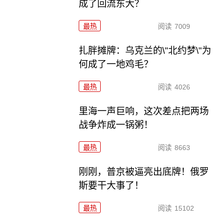
成了回流东大？
最热
阅读
7009
扎胖摊牌：乌克兰的\"北约梦\"为
何成了一地鸡毛？
最热
阅读
4026
里海一声巨响，这次差点把两场
战争炸成一锅粥！
最热
阅读
8663
刚刚，普京被逼亮出底牌！俄罗
斯要干大事了！
最热
阅读
15102