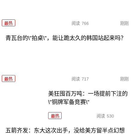
最热
阅读
766
刚刚
青瓦台的\"拍桌\"，能让跪太久的韩国站起来吗？
最热
阅读
717
刚刚
美狂囤百万吨：一场提前下注的
\"铜牌军备竞赛\"
最热
阅读
530
五箭齐发：东大这次出手，没给美方留半点幻想