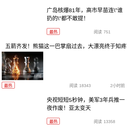
广岛核爆81年，高市早苗连\"谁
扔的\"都不敢提！
最热
阅读
751
五箭齐发！熊猫这一巴掌扇过去，大漂亮终于知疼
最热
阅读
18343
2小时前
央视短短5秒钟，美军3年兵推一
夜作废！亚太变天
最热
阅读
13358