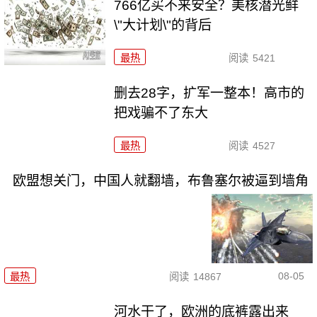
766亿买不来安全？美核潜光鲜
\"大计划\"的背后
最热
阅读
5421
删去28字，扩军一整本！高市的
把戏骗不了东大
最热
阅读
4527
欧盟想关门，中国人就翻墙，布鲁塞尔被逼到墙角
08-05
最热
阅读
14867
河水干了，欧洲的底裤露出来