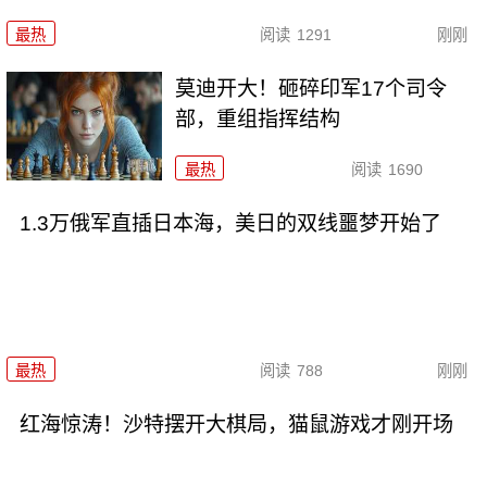
最热
阅读
1291
刚刚
莫迪开大！砸碎印军17个司令
部，重组指挥结构
最热
阅读
1690
1.3万俄军直插日本海，美日的双线噩梦开始了
最热
阅读
788
刚刚
红海惊涛！沙特摆开大棋局，猫鼠游戏才刚开场