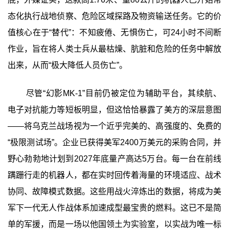
态化执行战地侦察、危险区域探路及物资输送任务。它的价
值核心在于“替代”：不知疲倦、无惧伤亡，可24小时不间断
作业，旨在将人类士兵从最枯燥、肮脏和危险的任务中解放
出来，从而“极大降低人员伤亡”。
尽管“幻影MK-1”目前仍被定位为辅助平台，其续航、
电子对抗能力等短板明显，但这恰恰暴露了美方的深层意图
——将乌克兰战场视为一个近乎完美的、高强度的、免费的
“极限测试场”。企业已获得美军2400万美元的采购合同，并
野心勃勃地计划到2027年底量产高达5万台。每一台在前线
蹒跚行走的机器人，都在实时回传着海量的环境适应、战术
协同、故障模式数据。这些用战火淬炼出的数据，将成为美
军下一代无人作战体系加速成型最宝贵的燃料。这已不是简
单的军援，而是一场以他国领土为实验室，以实战为唯一标