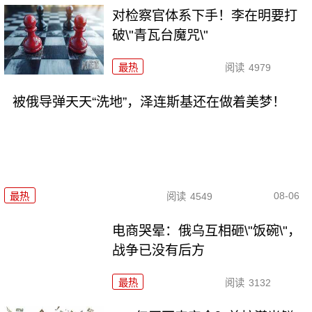
对检察官体系下手！李在明要打
破\"青瓦台魔咒\"
最热
阅读
4979
被俄导弹天天“洗地”，泽连斯基还在做着美梦！
08-06
最热
阅读
4549
电商哭晕：俄乌互相砸\"饭碗\"，
战争已没有后方
最热
阅读
3132