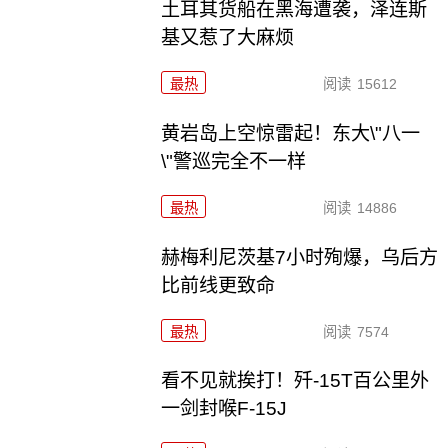
土耳其货船在黑海遭袭，泽连斯
基又惹了大麻烦
最热
阅读
15612
黄岩岛上空惊雷起！东大\"八一
\"警巡完全不一样
最热
阅读
14886
赫梅利尼茨基7小时殉爆，乌后方
比前线更致命
最热
阅读
7574
看不见就挨打！歼-15T百公里外
一剑封喉F-15J