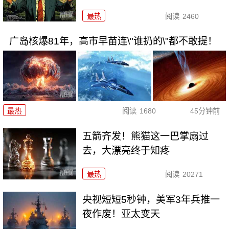
最热
阅读
2460
广岛核爆81年，高市早苗连\"谁扔的\"都不敢提！
最热
阅读
1680
45分钟前
五箭齐发！熊猫这一巴掌扇过
去，大漂亮终于知疼
最热
阅读
20271
央视短短5秒钟，美军3年兵推一
夜作废！亚太变天