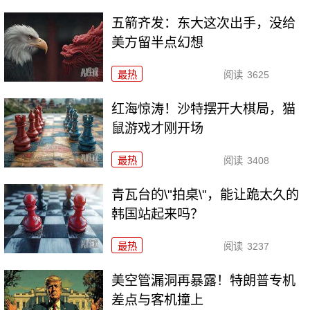
五箭齐发：东大这次出手，没给
美方留半点幻想
最热
阅读
3625
红海惊涛！沙特摆开大棋局，猫
鼠游戏才刚开场
最热
阅读
3408
青瓦台的\"拍桌\"，能让跪太久的
韩国站起来吗？
最热
阅读
3237
美空管漏洞再暴露！特朗普专机
差点与客机撞上