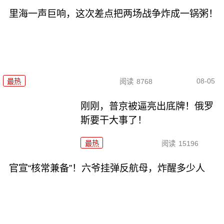
里海一声巨响，这次差点把两场战争炸成一锅粥！
08-05
最热
阅读
8768
刚刚，普京被逼亮出底牌！俄罗
斯要干大事了！
最热
阅读
15196
官宣“核常兼备”！六爷挂弹反航母，炸醒多少人