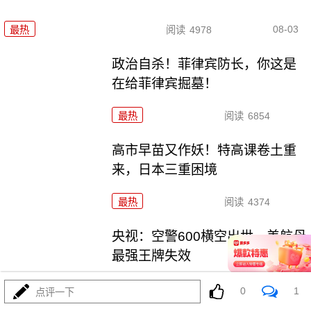
08-03
最热
阅读
4978
政治自杀！菲律宾防长，你这是
在给菲律宾掘墓！
最热
阅读
6854
高市早苗又作妖！特高课卷土重
来，日本三重困境
最热
阅读
4374
央视：空警600横空出世，美航母
最强王牌失效
最热
阅读
23144
0
1
点评一下