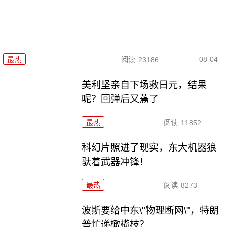
08-04
最热
阅读
23186
美利坚亲自下场救日元，结果
呢？回弹后又蔫了
最热
阅读
11852
科幻片照进了现实，东大机器狼
驮着武器冲锋！
最热
阅读
8273
波斯要给中东\"物理断网\"，特朗
普忙递橄榄枝？