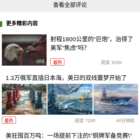
查看全部评论
更多精彩内容
射程1800公里的“巨炮”，治得了
美军“焦虑”吗？
最热
阅读
9289
1.3万俄军直插日本海，美日的双线噩梦开始了
最热
阅读
7289
40分钟前
美狂囤百万吨：一场提前下注的\"铜牌军备竞赛\"