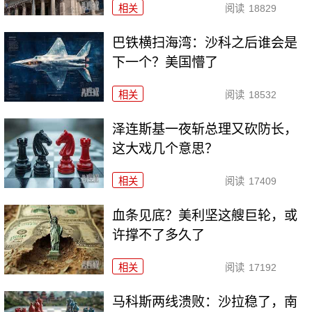
相关
阅读
18829
巴铁横扫海湾：沙科之后谁会是
下一个？美国懵了
相关
阅读
18532
泽连斯基一夜斩总理又砍防长，
这大戏几个意思？
相关
阅读
17409
血条见底？美利坚这艘巨轮，或
许撑不了多久了
相关
阅读
17192
马科斯两线溃败：沙拉稳了，南