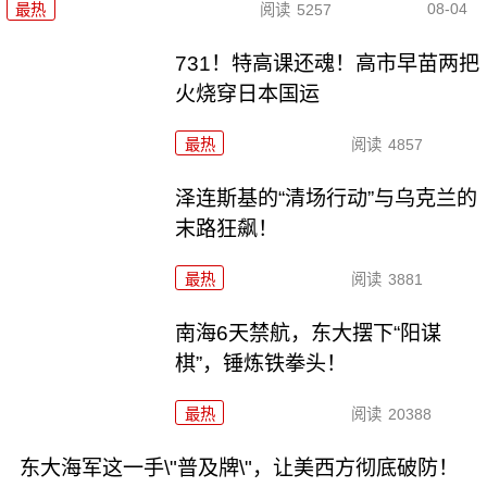
08-04
最热
阅读
5257
731！特高课还魂！高市早苗两把
火烧穿日本国运
最热
阅读
4857
泽连斯基的“清场行动”与乌克兰的
末路狂飙！
最热
阅读
3881
南海6天禁航，东大摆下“阳谋
棋”，锤炼铁拳头！
最热
阅读
20388
东大海军这一手\"普及牌\"，让美西方彻底破防！