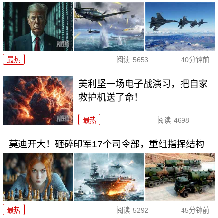
最热
阅读
5653
40分钟前
美利坚一场电子战演习，把自家
救护机送了命！
最热
阅读
4698
莫迪开大！砸碎印军17个司令部，重组指挥结构
最热
阅读
5292
45分钟前