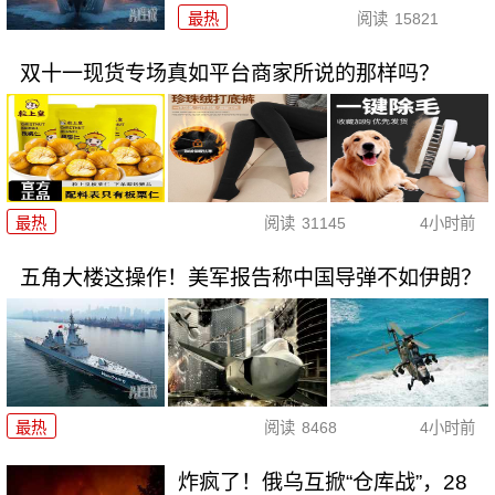
最热
阅读
15821
双十一现货专场真如平台商家所说的那样吗？
最热
阅读
31145
4小时前
五角大楼这操作！美军报告称中国导弹不如伊朗？
最热
阅读
8468
4小时前
炸疯了！俄乌互掀“仓库战”，28