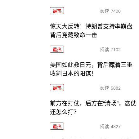
最热
阅读
7400
惊天大反转！特朗普支持率崩盘
背后竟藏致命一击
最热
阅读
7102
美国如此救日元，背后藏着三重
收割日本的阳谋！
最热
阅读
5882
前方在打仗，后方在“清场”，这仗
还怎么打？
最热
阅读
4827