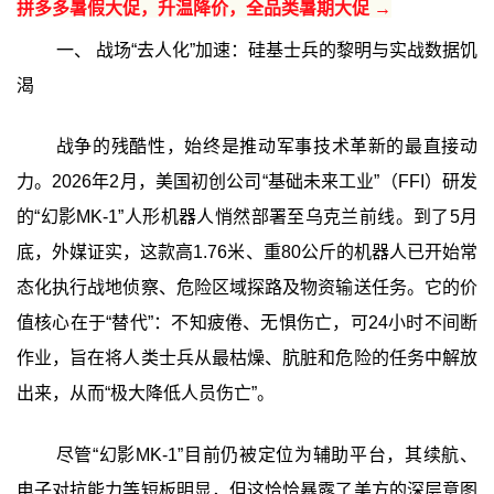
拼多多暑假大促，升温降价，全品类暑期大促 →
一、 战场“去人化”加速：硅基士兵的黎明与实战数据饥
渴
战争的残酷性，始终是推动军事技术革新的最直接动
力。2026年2月，美国初创公司“基础未来工业”（FFI）研发
的“幻影MK-1”人形机器人悄然部署至乌克兰前线。到了5月
底，外媒证实，这款高1.76米、重80公斤的机器人已开始常
态化执行战地侦察、危险区域探路及物资输送任务。它的价
值核心在于“替代”：不知疲倦、无惧伤亡，可24小时不间断
作业，旨在将人类士兵从最枯燥、肮脏和危险的任务中解放
出来，从而“极大降低人员伤亡”。
尽管“幻影MK-1”目前仍被定位为辅助平台，其续航、
电子对抗能力等短板明显，但这恰恰暴露了美方的深层意图