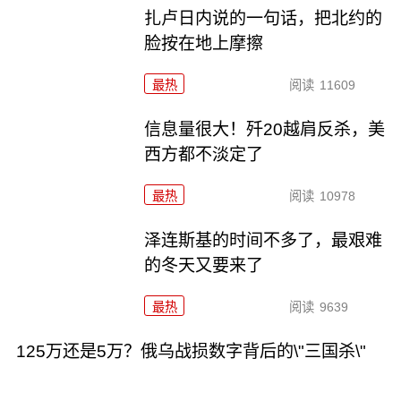
扎卢日内说的一句话，把北约的
脸按在地上摩擦
最热
阅读
11609
信息量很大！歼20越肩反杀，美
西方都不淡定了
最热
阅读
10978
泽连斯基的时间不多了，最艰难
的冬天又要来了
最热
阅读
9639
125万还是5万？俄乌战损数字背后的\"三国杀\"