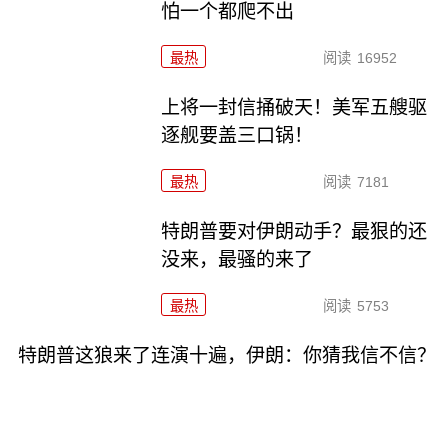
怕一个都爬不出
最热
阅读
16952
上将一封信捅破天！美军五艘驱
逐舰要盖三口锅！
最热
阅读
7181
特朗普要对伊朗动手？最狠的还
没来，最骚的来了
最热
阅读
5753
特朗普这狼来了连演十遍，伊朗：你猜我信不信？