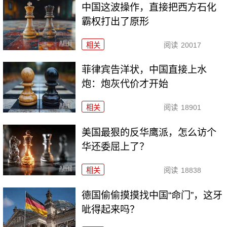
中国这波操作，直接把西方石化
霸权打出了原形
相关
阅读
20017
菲律宾告洋状，中国直接上水
炮：炮灰代价才开始
相关
阅读
18901
美国最狠的反华鹰派，怎么访个
华还委屈上了？
相关
阅读
18838
德国偷偷摸摸找中国“命门”，这牙
呲得起来吗？