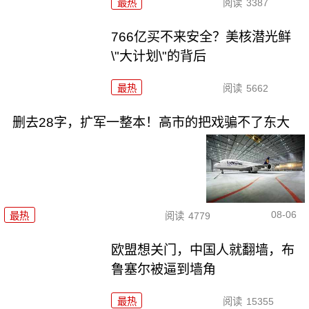
最热
阅读
3387
766亿买不来安全？美核潜光鲜
\"大计划\"的背后
最热
阅读
5662
删去28字，扩军一整本！高市的把戏骗不了东大
08-06
最热
阅读
4779
欧盟想关门，中国人就翻墙，布
鲁塞尔被逼到墙角
最热
阅读
15355