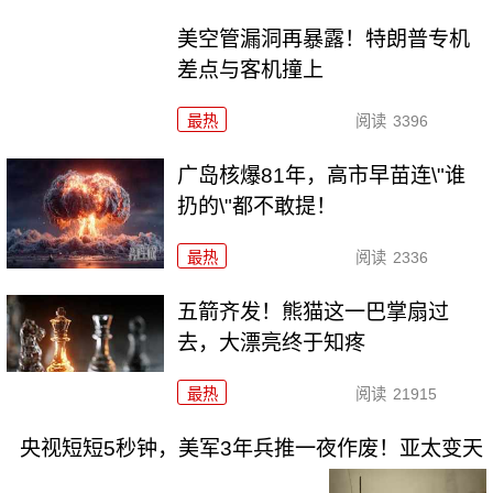
美空管漏洞再暴露！特朗普专机
差点与客机撞上
最热
阅读
3396
广岛核爆81年，高市早苗连\"谁
扔的\"都不敢提！
最热
阅读
2336
五箭齐发！熊猫这一巴掌扇过
去，大漂亮终于知疼
最热
阅读
21915
央视短短5秒钟，美军3年兵推一夜作废！亚太变天