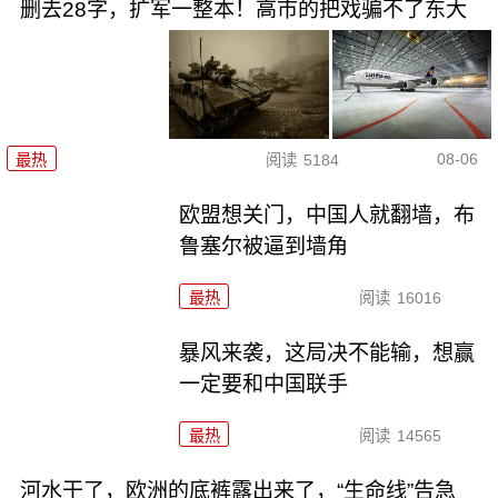
删去28字，扩军一整本！高市的把戏骗不了东大
08-06
最热
阅读
5184
欧盟想关门，中国人就翻墙，布
鲁塞尔被逼到墙角
最热
阅读
16016
暴风来袭，这局决不能输，想赢
一定要和中国联手
最热
阅读
14565
河水干了，欧洲的底裤露出来了，“生命线”告急