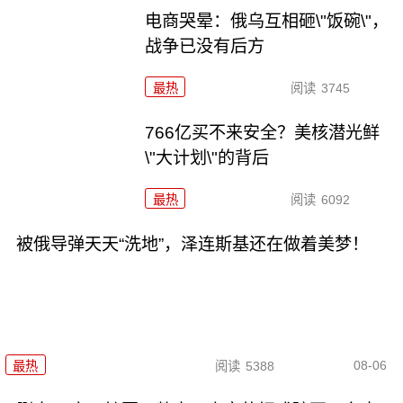
电商哭晕：俄乌互相砸\"饭碗\"，
战争已没有后方
最热
阅读
3745
766亿买不来安全？美核潜光鲜
\"大计划\"的背后
最热
阅读
6092
被俄导弹天天“洗地”，泽连斯基还在做着美梦！
08-06
最热
阅读
5388