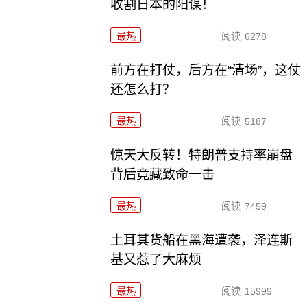
收割日本的阳谋！
最热
阅读
6278
前方在打仗，后方在“清场”，这仗
还怎么打？
最热
阅读
5187
惊天大反转！特朗普支持率崩盘
背后竟藏致命一击
最热
阅读
7459
土耳其货船在黑海遭袭，泽连斯
基又惹了大麻烦
最热
阅读
15999