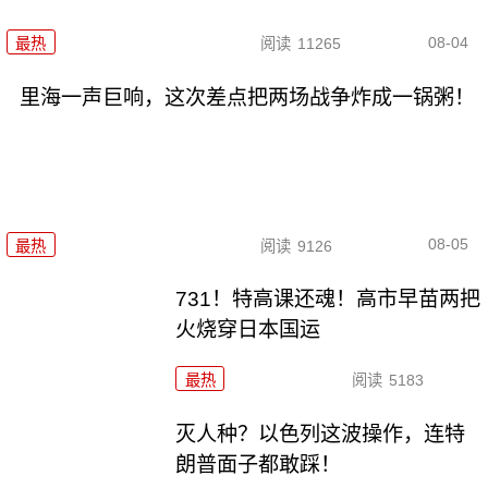
08-04
最热
阅读
11265
里海一声巨响，这次差点把两场战争炸成一锅粥！
08-05
最热
阅读
9126
731！特高课还魂！高市早苗两把
火烧穿日本国运
最热
阅读
5183
灭人种？以色列这波操作，连特
朗普面子都敢踩！