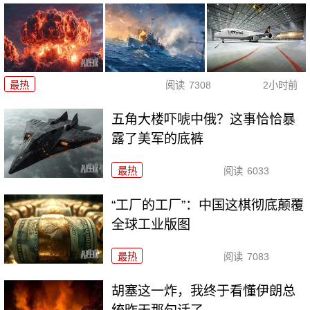
最热
阅读
7308
2小时前
五角大楼吓唬中俄？这事恰恰暴
露了美军的底裤
最热
阅读
6033
“工厂的工厂”：中国这棋彻底颠覆
全球工业版图
最热
阅读
7083
胡塞这一炸，我终于看懂伊朗总