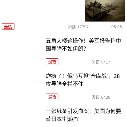
08-06
最热
阅读
17757
五角大楼这操作！美军报告称中
国导弹不如伊朗？
最热
阅读
9417
炸疯了！俄乌互掀“仓库战”，28
枚导弹全拦不住
最热
阅读
6426
一张纸条引发血案：美国为何要
替日本“托底”？