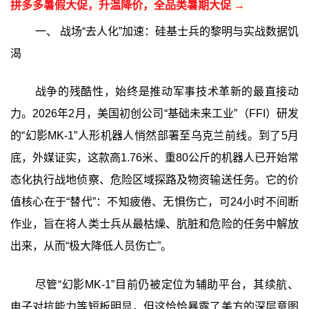
拼多多暑假大促，升温降价，全品类暑期大促 →
一、 战场“去人化”加速：硅基士兵的黎明与实战数据饥
渴
战争的残酷性，始终是推动军事技术革新的最直接动
力。2026年2月，美国初创公司“基础未来工业”（FFI）研发
的“幻影MK-1”人形机器人悄然部署至乌克兰前线。到了5月
底，外媒证实，这款高1.76米、重80公斤的机器人已开始常
态化执行战地侦察、危险区域探路及物资输送任务。它的价
值核心在于“替代”：不知疲倦、无惧伤亡，可24小时不间断
作业，旨在将人类士兵从最枯燥、肮脏和危险的任务中解放
出来，从而“极大降低人员伤亡”。
尽管“幻影MK-1”目前仍被定位为辅助平台，其续航、
电子对抗能力等短板明显，但这恰恰暴露了美方的深层意图