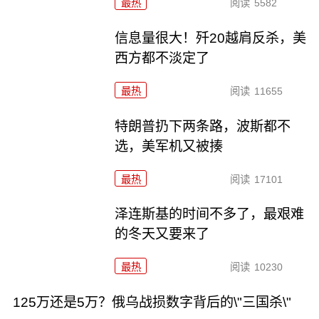
最热
阅读
5582
信息量很大！歼20越肩反杀，美
西方都不淡定了
最热
阅读
11655
特朗普扔下两条路，波斯都不
选，美军机又被揍
最热
阅读
17101
泽连斯基的时间不多了，最艰难
的冬天又要来了
最热
阅读
10230
125万还是5万？俄乌战损数字背后的\"三国杀\"