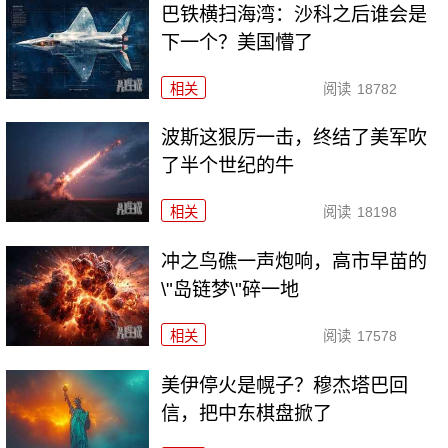
巴铁横扫海湾：沙科之后谁会是
下一个？美国懵了
相关
阅读
18782
波斯这狠厉一击，终结了美军吹
了半个世纪的牛
相关
阅读
18198
冲之鸟礁一声炮响，高市早苗的
\"岛链梦\"碎一地
相关
阅读
17578
美伊停火是幌子？穆杰塔巴回
信，把中东棋盘掀了