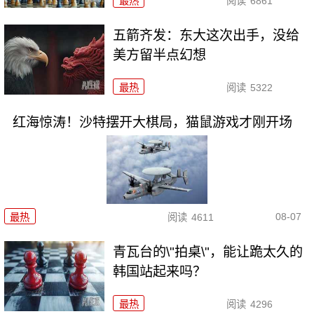
最热
阅读
6861
五箭齐发：东大这次出手，没给
美方留半点幻想
最热
阅读
5322
红海惊涛！沙特摆开大棋局，猫鼠游戏才刚开场
08-07
最热
阅读
4611
青瓦台的\"拍桌\"，能让跪太久的
韩国站起来吗？
最热
阅读
4296