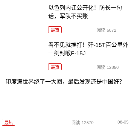
以色列内讧公开化！防长一句
话，军队不买账
最热
阅读
5872
看不见就挨打！歼-15T百公里外
一剑封喉F-15J
最热
阅读
12850
印度满世界绕了一大圈，最后发现还是中国好？
08-05
最热
阅读
12570