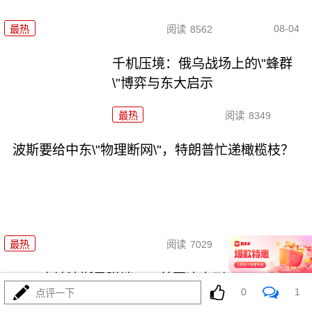
08-04
最热
阅读
8562
千机压境：俄乌战场上的\"蜂群
\"博弈与东大启示
最热
阅读
8349
波斯要给中东\"物理断网\"，特朗普忙递橄榄枝？
08-04
最热
阅读
7029
F-35真被波斯导弹端了！美军这次到底输在哪
0
1
点评一下