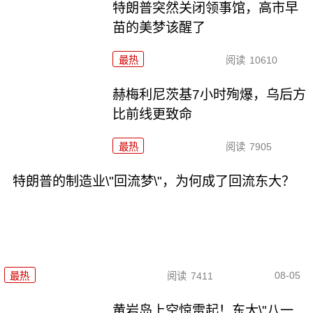
特朗普突然关闭领事馆，高市早
苗的美梦该醒了
最热
阅读
10610
赫梅利尼茨基7小时殉爆，乌后方
比前线更致命
最热
阅读
7905
特朗普的制造业\"回流梦\"，为何成了回流东大？
08-05
最热
阅读
7411
黄岩岛上空惊雷起！东大\"八一