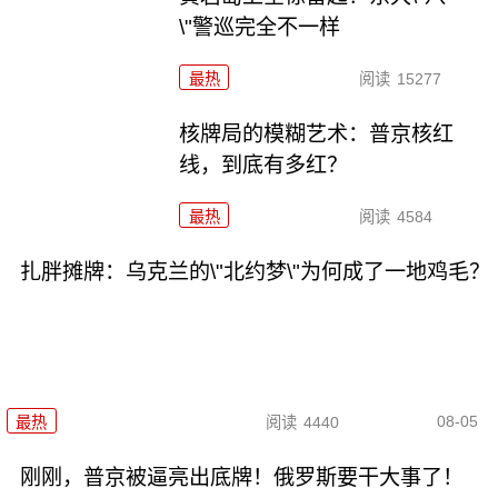
\"警巡完全不一样
最热
阅读
15277
核牌局的模糊艺术：普京核红
线，到底有多红？
最热
阅读
4584
扎胖摊牌：乌克兰的\"北约梦\"为何成了一地鸡毛？
08-05
最热
阅读
4440
刚刚，普京被逼亮出底牌！俄罗斯要干大事了！