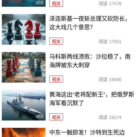
相关
阅读
17578
泽连斯基一夜斩总理又砍防长，
这大戏几个意思？
相关
阅读
17551
马科斯两线溃败：沙拉稳了，南
海牌被东大刺穿
相关
阅读
16590
黄海这出“老将配新王”，把俄罗斯
海军看沉默了
相关
阅读
16274
中东一触即发！沙特到生死边