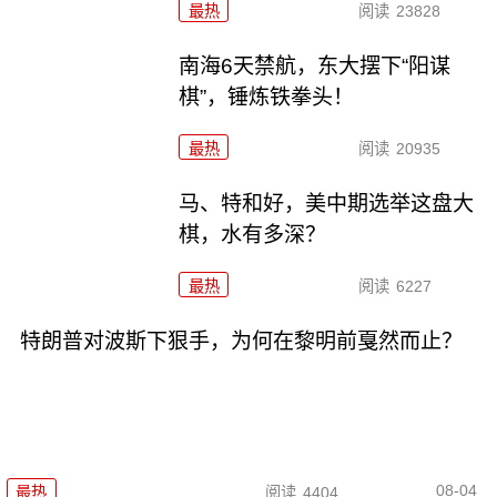
最热
阅读
23828
南海6天禁航，东大摆下“阳谋
棋”，锤炼铁拳头！
最热
阅读
20935
马、特和好，美中期选举这盘大
棋，水有多深？
最热
阅读
6227
特朗普对波斯下狠手，为何在黎明前戛然而止？
08-04
最热
阅读
4404