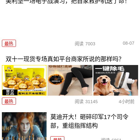
美利坚一场电子战演习，把自家救护机送了命！
08-07
最热
阅读
7003
双十一现货专场真如平台商家所说的那样吗？
最热
阅读
31145
4小时前
莫迪开大！砸碎印军17个司令
部，重组指挥结构