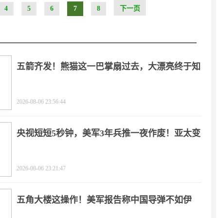
4
5
6
7
8
下一页
五箭齐发！熊猫这一巴掌扇过去，大漂亮终于知
疼
2026-08-06 23:56:44
央视短短5秒钟，美军3年兵推一夜作废！亚太变
天
2026-08-06 23:21:47
五角大楼这操作！美军报告称中国导弹不如伊